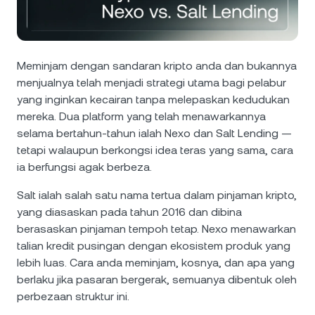
NEXO Token
NEXO
0.30%
Berita & Wawasan
Niaga Hadapan
Tether
USDT
0.02%
Pusat Bantuan
Kad Nexo
Meminjam dengan sandaran kripto anda dan bukannya
USD Coin
USDC
0.01%
Akademi Kekayaan
menjualnya telah menjadi strategi utama bagi pelabur
yang inginkan kecairan tanpa melepaskan kedudukan
Klien Peribadi
mereka. Dua platform yang telah menawarkannya
Polkadot
DOT
1.81%
selama bertahun-tahun ialah Nexo dan Salt Lending —
Program Kesetiaan
tetapi walaupun berkongsi idea teras yang sama, cara
XRP
XRP
1.98%
ia berfungsi agak berbeza.
Salt ialah salah satu nama tertua dalam pinjaman kripto,
Solana
SOL
0.61%
yang diasaskan pada tahun 2016 dan dibina
berasaskan pinjaman tempoh tetap. Nexo menawarkan
EURC
EURC
0.35%
talian kredit pusingan dengan ekosistem produk yang
lebih luas. Cara anda meminjam, kosnya, dan apa yang
Semak imbas semua aset
berlaku jika pasaran bergerak, semuanya dibentuk oleh
perbezaan struktur ini.