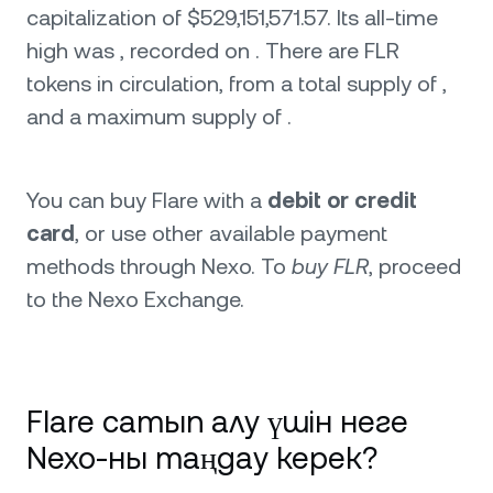
capitalization of $529,151,571.57. Its all-time
high was , recorded on . There are FLR
tokens in circulation, from a total supply of ,
and a maximum supply of .
You can buy Flare with a
debit or credit
card
, or use other available payment
methods through Nexo. To
buy FLR
, proceed
to the Nexo Exchange.
Flare сатып алу үшін неге
Nexo-ны таңдау керек?