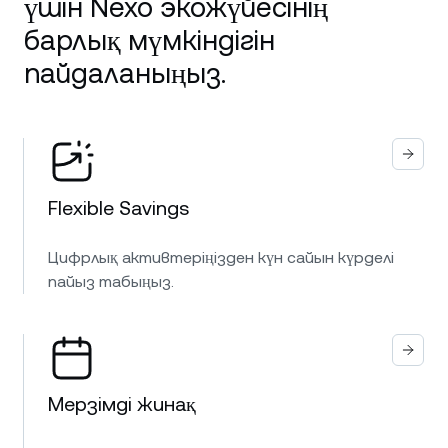
үшін Nexo экожүйесінің
барлық мүмкіндігін
пайдаланыңыз.
Flexible Savings
Цифрлық активтеріңізден күн сайын күрделі
пайыз табыңыз.
Мерзімді жинақ