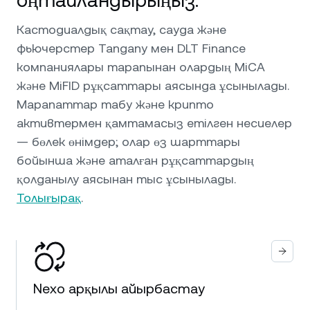
оңтайландырыңыз.
Кастодиалдық сақтау, сауда және
фьючерстер Tangany мен DLT Finance
компаниялары тарапынан олардың MiCA
және MiFID рұқсаттары аясында ұсынылады.
Марапаттар табу және крипто
активтермен қамтамасыз етілген несиелер
— бөлек өнімдер; олар өз шарттары
бойынша және аталған рұқсаттардың
қолданылу аясынан тыс ұсынылады.
Толығырақ
.
Nexo арқылы айырбастау