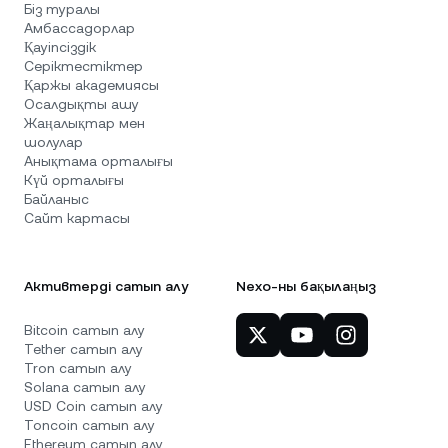
Біз туралы
Амбассадорлар
Қауіпсіздік
Серіктестіктер
Қаржы академиясы
Осалдықты ашу
Жаңалықтар мен
шолулар
Анықтама орталығы
Күй орталығы
Байланыс
Сайт картасы
Активтерді сатып алу
Nexo-ны бақылаңыз
Bitcoin сатып алу
Tether сатып алу
Tron сатып алу
Solana сатып алу
USD Coin сатып алу
Toncoin сатып алу
Ethereum сатып алу