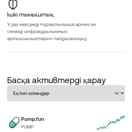
Ішкі тыныштық
Ұзақ мерзімді тұрақтылыққа арналған
сенімді инфрақұрылымның
артықшылықтарын пайдаланыңыз.
Басқа активтерді қарау
Pump.fun
PUMP