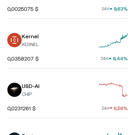
0,0025075 $
9,63%
24H
Kernel
KERNEL
0,0358207 $
9,44%
24H
USD-AI
CHIP
0,0231261 $
6,56%
24H