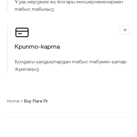
Ұзақ мерзімге ең жоғары мөлшерлемелермен
табыс табыңыз.
Крипто-карта
Қолдағы қалдықтардан табыс табумен қатар
жұмсаңыз.
Home
Buy Flare Flr