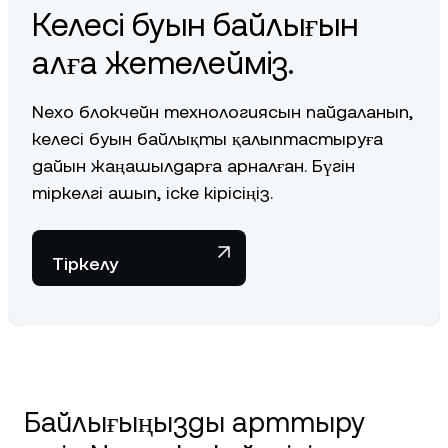
Келесі буын байлығын
алға жетелейміз.
Nexo блокчейн технологиясын пайдаланып,
келесі буын байлықты қалыптастыруға
дайын жаңашылдарға арналған. Бүгін
тіркелгі ашып, іске кірісіңіз.
Тіркелу
Байлығыңызды арттыру