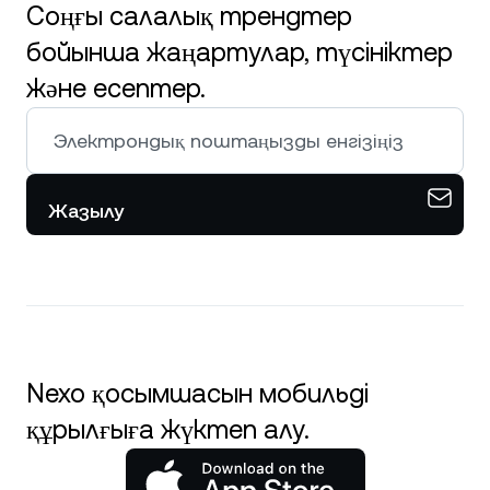
Соңғы салалық трендтер
бойынша жаңартулар, түсініктер
және есептер.
Жазылу
Nexo қосымшасын мобильді
құрылғыға жүктеп алу.