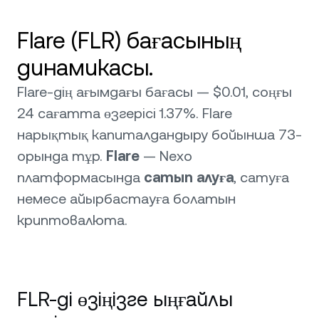
Flare (FLR) бағасының
динамикасы.
Flare-дің ағымдағы бағасы — $0.01, соңғы
24 сағатта өзгерісі 1.37%. Flare
нарықтық капиталдандыру бойынша 73-
орында тұр.
Flare
— Nexo
платформасында
сатып алуға
, сатуға
немесе айырбастауға болатын
криптовалюта.
FLR-ді өзіңізге ыңғайлы