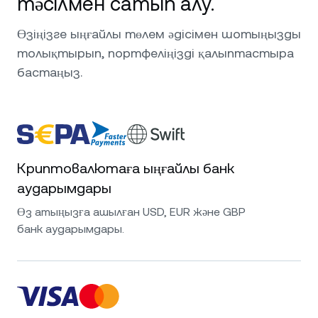
тәсілмен сатып алу.
Өзіңізге ыңғайлы төлем әдісімен шотыңызды
толықтырып, портфеліңізді қалыптастыра
бастаңыз.
Криптовалютаға ыңғайлы банк
аударымдары
Өз атыңызға ашылған USD, EUR және GBP
банк аударымдары.