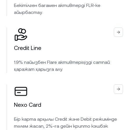
Бекітілген бағамен активтерді FLR-ке
айырбастау.
Credit Line
1.9% пайызбен Flare активтеріңізді сатпай
қаражат қарызға алу.
Nexo Card
Бір карта арқылы Credit және Debit режимінде
төлем жасап, 2%-ға дейін крипто кэшбэк