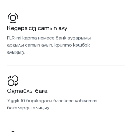
Кедергісіз сатып алу
FLR-ті карта немесе банк аударымы
арқылы сатып алып, крипто кэшбэк
алыңыз.
Оңтайлы баға
Үздік 10 биржадағы бәсекеге қабілетті
бағаларды алыңыз.