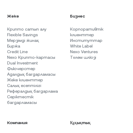
Жеке
Бизнес
Крипто сатып алу
Корпоративтік
Flexible Savings
клиенттер
Мерзімді жинақ
Институттар
Биржа
White Label
Credit Line
Nexo Ventures
Nexo Крипто-картасы
Төлем шлюзі
Dual Investment
Фьючерстер
Адалдық бағдарламасы
Жеке клиенттер
Салық есептілігі
Рефералдық бағдарлама
Серіктестік
бағдарламасы
Компания
Құқықтық