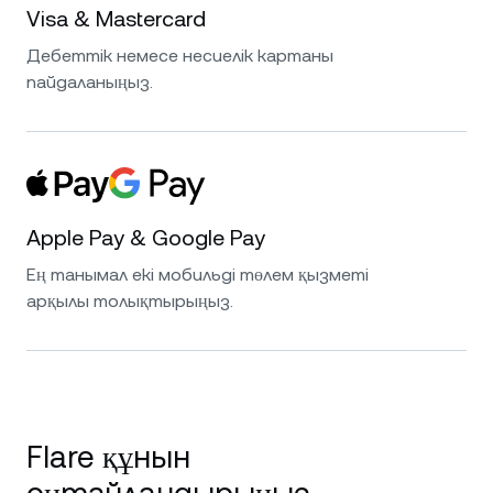
Visa & Mastercard
Дебеттік немесе несиелік картаны
пайдаланыңыз.
Apple Pay & Google Pay
Ең танымал екі мобильді төлем қызметі
арқылы толықтырыңыз.
Flare құнын