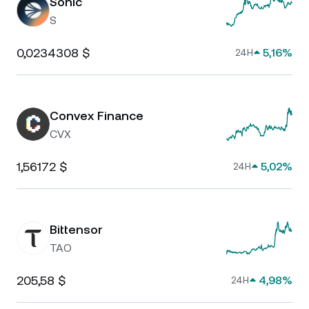
Sonic
S
0,0234308 $
5,16%
24H
Convex Finance
CVX
1,56172 $
5,02%
24H
Bittensor
TAO
205,58 $
4,98%
24H