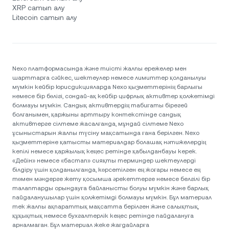
XRP сатып алу
Litecoin сатып алу
Nexo платформасында және тиісті жалпы ережелер мен
шарттарға сәйкес, шектеулер немесе лимиттер қолданылуы
мүмкін кейбір юрисдикцияларда Nexo қызметтерінің барлығы
немесе бір бөлігі, сондай-ақ кейбір цифрлық активтер қолжетімді
болмауы мүмкін. Сандық активтердің табиғаты бірегей
болғанымен, қаржыны арттыру контекстінде сандық
активтерге сілтеме жасалғанда, мұндай сілтеме Nexo
ұсыныстарын жалпы түсіну мақсатында ғана берілген. Nexo
қызметтеріне қатысты материалдар болашақ нәтижелердің
кепілі немесе қаржылық кеңес ретінде қабылданбауы керек.
«Дейін» немесе «бастап» сияқты терминдер шектеулерді
білдіру үшін қолданылғанда, көрсетілген ең жоғары немесе ең
төмен мәндерге жету қосымша әрекеттерге немесе белгілі бір
талаптарды орындауға байланысты болуы мүмкін және барлық
пайдаланушылар үшін қолжетімді болмауы мүмкін. Бұл материал
тек жалпы ақпараттық мақсатта берілген және салықтық,
құқықтық немесе бухгалтерлік кеңес ретінде пайдалануға
арналмаған. Бұл материал жеке жағдайларға