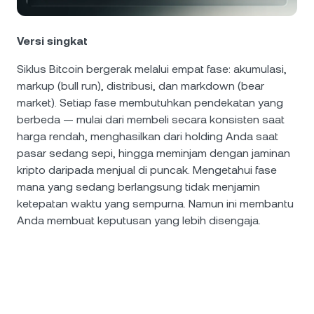
NEXO Token
NEXO
1,61%
Berita & Wawasan
Futures
Tether
USDT
Versi singkat
0,02%
Pusat Bantuan
Nexo Card
Siklus Bitcoin bergerak melalui empat fase: akumulasi,
USD Coin
USDC
0%
Akademi Kekayaan
markup (bull run), distribusi, dan markdown (bear
market). Setiap fase membutuhkan pendekatan yang
Klien Privat
Polkadot
DOT
berbeda — mulai dari membeli secara konsisten saat
0,60%
harga rendah, menghasilkan dari holding Anda saat
Program Loyalitas
pasar sedang sepi, hingga meminjam dengan jaminan
XRP
XRP
1,93%
kripto daripada menjual di puncak. Mengetahui fase
mana yang sedang berlangsung tidak menjamin
Solana
SOL
3,37%
ketepatan waktu yang sempurna. Namun ini membantu
Anda membuat keputusan yang lebih disengaja.
EURC
EURC
0,05%
Jelajahi semua aset