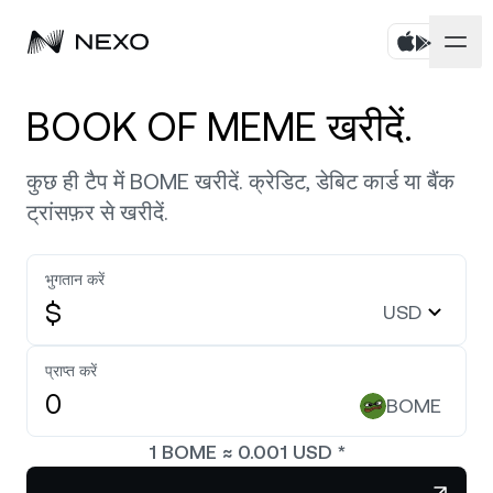
पर्सनल
BOOK OF MEME खरीदें.
बिज़नेस
एसेट्स खरीदें
कुछ ही टैप में BOME खरीदें. क्रेडिट, डेबिट कार्ड या बैंक
ट्रांसफ़र से खरीदें.
फ़्लेक्सिबल सेविंग्स
मार्केट
कॉर्पोरेट अकाउंट्स
फ़िक्स्ड‑टर्म सेविंग्स
भुगतान करें
प्राइम ब्रोकरेज
कंपनी
पिछले 24 घंटों में मार्केट
0.08%
ऊपर है
$
USD
डुअल इन्वेस्टमेंट
व्हाइट लेबल
स्थानीयकरण
जानकारी
Bitcoin
BTC
प्राप्त करें
0.26%
एक्सचेंज
Nexo Ventures
BOME
सिक्योरिटी
Ethereum
ETH
क्रेडिट लाइन
0.05%
पेमेंट गेटवे
1
BOME
≈
0.001
USD
*
पार्टनरशिप
ज़ीरो-इंटरेस्ट वाला क्रेडिट