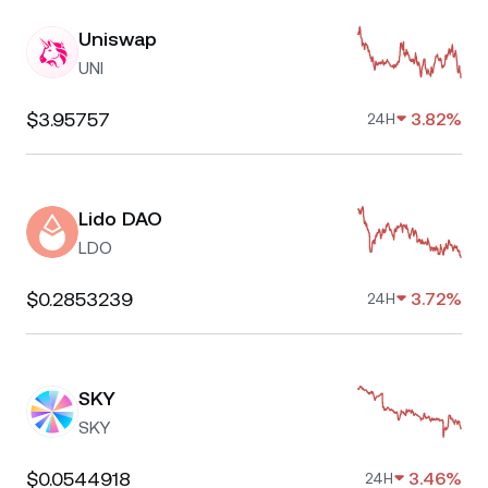
Uniswap
UNI
$3.95757
3.82%
24H
Lido DAO
LDO
$0.2853239
3.72%
24H
SKY
SKY
$0.0544918
3.46%
24H