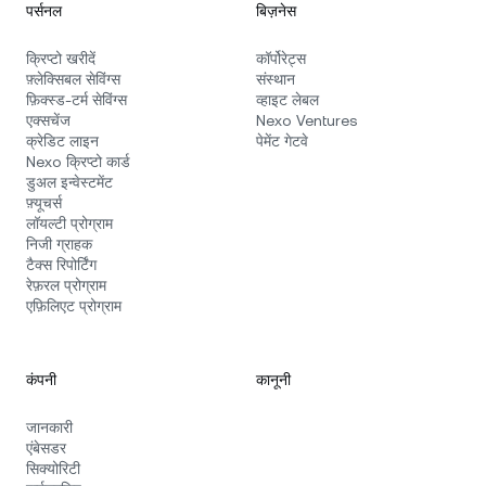
पर्सनल
बिज़नेस
क्रिप्टो खरीदें
कॉर्पोरेट्स
फ़्लेक्सिबल सेविंग्स
संस्थान
फ़िक्स्ड‑टर्म सेविंग्स
व्हाइट लेबल
एक्सचेंज
Nexo Ventures
क्रेडिट लाइन
पेमेंट गेटवे
Nexo क्रिप्टो कार्ड
डुअल इन्वेस्टमेंट
फ़्यूचर्स
लॉयल्टी प्रोग्राम
निजी ग्राहक
टैक्स रिपोर्टिंग
रेफ़रल प्रोग्राम
एफ़िलिएट प्रोग्राम
कंपनी
कानूनी
जानकारी
एंबेसडर
सिक्योरिटी