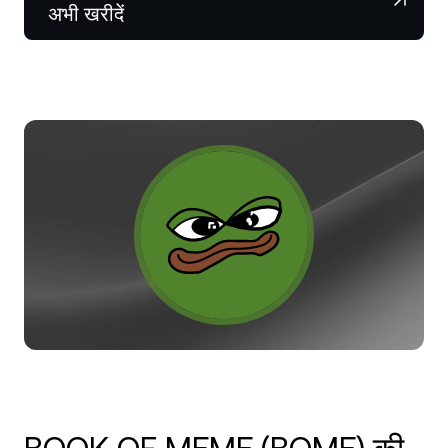
NEXO Token
NEXO
0.43%
अभी खरीदें
न्यूज़ और इनसाइट्स
फ़्यूचर्स
Tether
USDT
0.03%
हेल्प सेंटर
Nexo Card
USD Coin
USDC
0.01%
वेल्थ एकेडमी
निजी ग्राहक
Polkadot
DOT
1.77%
लॉयल्टी प्रोग्राम
XRP
XRP
2%
Solana
SOL
0.37%
EURC
EURC
0.18%
सभी एसेट्स ब्राउज़ करें