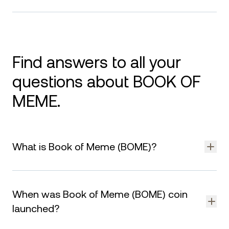
Find answers to all your
questions about BOOK OF
MEME.
What is Book of Meme (BOME)?
Book of Meme (BOME) is a meme coin launched on the
Solana blockchain, inspired by internet meme culture. It aims
When was Book of Meme (BOME) coin
to combine viral community engagement with the speed and
low transaction costs of the Solana network.
launched?
BOME follows the tradition of community-driven tokens, with