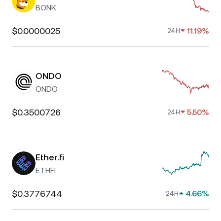
BONK
$0.0000025
11.19%
24H
ONDO
ONDO
$0.3500726
5.50%
24H
Ether.fi
ETHFI
$0.3776744
4.66%
24H