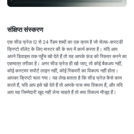
NEXO Token
NEXO
0.03%
न्यूज़ और इनसाइट्स
फ़्यूचर्स
Tether
USDT
0%
हेल्प सेंटर
Nexo Card
संक्षिप्त संस्करण
USD Coin
USDC
0%
वेल्थ एकेडमी
एक सीड फ्रेज़ 12 से 24 रैंडम शब्दों का एक क्रम है जो सेल्फ़-कस्टडी
निजी ग्राहक
क्रिप्टो वॉलेट के लिए मास्टर की के रूप में कार्य करता है। यदि आप
Polkadot
DOT
0.97%
अपने डिवाइस तक पहुँच खो देते हैं तो यह आपके फ़ंड को रिकवर करने का
लॉयल्टी प्रोग्राम
एकमात्र तरीका है। अगर सीड फ्रेज़ ही खो जाए, तो कोई बैकअप नहीं,
XRP
XRP
1.01%
कोई कस्टमर सपोर्ट लाइन नहीं, कोई रिकवरी का विकल्प नहीं होता।
आपका क्रिप्टो चला गया। यह लेख बताता है कि सीड फ्रेज़ कैसे काम
Solana
SOL
2.52%
करते हैं, यदि आप इसे खो देते हैं तो आपके पास क्या विकल्प हैं, और यदि
आप यह जिम्मेदारी खुद नहीं लेना चाहते हैं तो क्या विकल्प मौजूद हैं।
EURC
EURC
0.04%
सभी एसेट्स ब्राउज़ करें