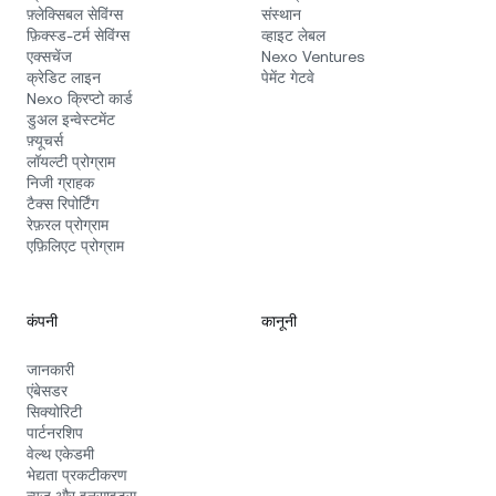
फ़्लेक्सिबल सेविंग्स
संस्थान
फ़िक्स्ड‑टर्म सेविंग्स
व्हाइट लेबल
एक्सचेंज
Nexo Ventures
क्रेडिट लाइन
पेमेंट गेटवे
Nexo क्रिप्टो कार्ड
डुअल इन्वेस्टमेंट
फ़्यूचर्स
लॉयल्टी प्रोग्राम
निजी ग्राहक
टैक्स रिपोर्टिंग
रेफ़रल प्रोग्राम
एफ़िलिएट प्रोग्राम
कंपनी
कानूनी
जानकारी
एंबेसडर
सिक्योरिटी
पार्टनरशिप
वेल्थ एकेडमी
भेद्यता प्रकटीकरण