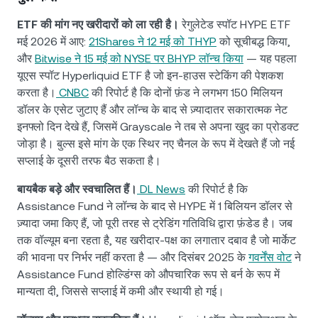
ETF की मांग नए खरीदारों को ला रही है।
रेगुलेटेड स्पॉट HYPE ETF
मई 2026 में आए:
21Shares ने 12 मई को THYP
को सूचीबद्ध किया,
और
Bitwise ने 15 मई को NYSE पर BHYP लॉन्च किया
— यह पहला
यूएस स्पॉट Hyperliquid ETF है जो इन-हाउस स्टेकिंग की पेशकश
करता है।
CNBC
की रिपोर्ट है कि दोनों फ़ंड ने लगभग 150 मिलियन
डॉलर के एसेट जुटाए हैं और लॉन्च के बाद से ज़्यादातर सकारात्मक नेट
इनफ्लो दिन देखे हैं, जिसमें Grayscale ने तब से अपना खुद का प्रोडक्ट
जोड़ा है। बुल्स इसे मांग के एक स्थिर नए चैनल के रूप में देखते हैं जो नई
सप्लाई के दूसरी तरफ बैठ सकता है।
बायबैक बड़े और स्वचालित हैं।
DL News
की रिपोर्ट है कि
Assistance Fund ने लॉन्च के बाद से HYPE में 1 बिलियन डॉलर से
ज़्यादा जमा किए हैं, जो पूरी तरह से ट्रेडिंग गतिविधि द्वारा फ़ंडेड है। जब
तक वॉल्यूम बना रहता है, यह खरीदार-पक्ष का लगातार दबाव है जो मार्केट
की भावना पर निर्भर नहीं करता है — और दिसंबर 2025 के
गवर्नेंस वोट
ने
Assistance Fund होल्डिंग्स को औपचारिक रूप से बर्न के रूप में
मान्यता दी, जिससे सप्लाई में कमी और स्थायी हो गई।