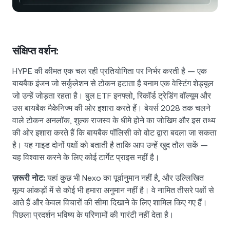
NEXO Token
NEXO
1.18%
न्यूज़ और इनसाइट्स
फ़्यूचर्स
Tether
USDT
0.03%
हेल्प सेंटर
Nexo Card
संक्षिप्त वर्शन:
USD Coin
USDC
0%
वेल्थ एकेडमी
HYPE की कीमत एक चल रही प्रतियोगिता पर निर्भर करती है — एक
बायबैक इंजन जो सर्कुलेशन से टोकन हटाता है बनाम एक वेस्टिंग शेड्यूल
निजी ग्राहक
Polkadot
DOT
0.28%
जो उन्हें जोड़ता रहता है। बुल ETF इनफ्लो, रिकॉर्ड ट्रेडिंग वॉल्यूम और
उस बायबैक मैकेनिज्म की ओर इशारा करते हैं। बेयर्स 2028 तक चलने
लॉयल्टी प्रोग्राम
XRP
XRP
2%
वाले टोकन अनलॉक, शुल्क राजस्व के धीमे होने का जोखिम और इस तथ्य
की ओर इशारा करते हैं कि बायबैक पॉलिसी को वोट द्वारा बदला जा सकता
Solana
SOL
है। यह गाइड दोनों पक्षों को बताती है ताकि आप उन्हें खुद तौल सकें —
1.15%
यह विश्वास करने के लिए कोई टार्गेट प्राइस नहीं है।
EURC
EURC
0.13%
ज़रूरी नोट:
यहां कुछ भी Nexo का पूर्वानुमान नहीं है, और उल्लिखित
मूल्य आंकड़ों में से कोई भी हमारा अनुमान नहीं है। वे नामित तीसरे पक्षों से
सभी एसेट्स ब्राउज़ करें
आते हैं और केवल विचारों की सीमा दिखाने के लिए शामिल किए गए हैं।
पिछला प्रदर्शन भविष्य के परिणामों की गारंटी नहीं देता है।