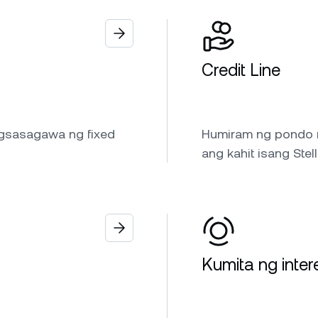
Credit Line
gsasagawa ng fixed
Humiram ng pondo mu
ang kahit isang Stel
Kumita ng inter