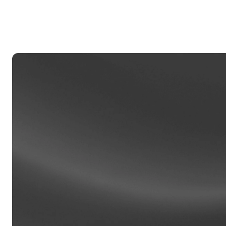
Ku
h
at
Priba
Ang mg
$100,0
sa nak
isang r