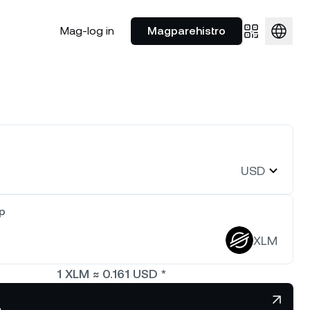
Mag-log in
Magparehistro
p:
Pinakamataas na brokerage
Mga Partnership
ong mga
Gumastos saanman
$1,913.08
NEXO Token
$0.7330882
ental muna
Gamitin ang leverage ng all-in-
Kilalanin ang aming mga
0.52%
NEXO
1.42%
a custody,
one na solusyon para sa mga
estratehikong partnership sa
Nexo Card
institutional investor.
mundo ng sports.
Gumastos habang kumikita ng
0.9998193
interes at tumatanggap ng
Polkadot
$0.8168759
100 digital
USD
cashback.
0%
DOT
0.46%
lang.
Wealth Academy
Nexo Ventures
-daang
p
Palawakin ang kaalaman mo sa
Kunin ang pondong kailangan
artikulo
crypto gamit ang mga gabay na
ng iyong negosyo para
73.62834
EURC
$1.15531
XLM
ng hindi
kto ng
nasa simpleng wika.
umunlad.
1.28%
EURC
0.32%
mga digital
1
XLM
≈
0.161
USD
*
edit
a