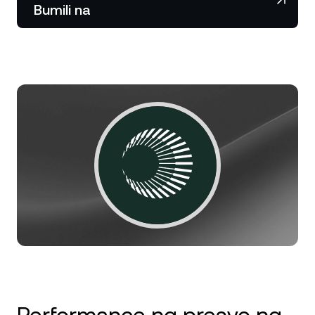
Bumili na
Balita at Mga Insight
NEXO Token
NEXO
1.73%
Futures
Help Center
Tether
USDT
0.02%
Nexo Card
Wealth Academy
USD Coin
USDC
0%
Pribadong Kliyente
Polkadot
DOT
1.17%
Loyalty Program
XRP
XRP
0.29%
Solana
SOL
1.78%
EURC
EURC
0.05%
I-browse ang lahat ng asset