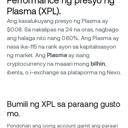
Performance ng presyo ng
Plasma (XPL).
Ang kasalukuyang presyo ng Plasma ay
$0.08. Sa nakalipas na 24 na oras, nagbago
ang halaga nito nang 0.60%. Ang Plasma ay
nasa ika-115 na rank ayon sa kapitalisasyon
ng market. Ang
Plasma
ay isang
cryptocurrency na maaari mong
bilhin
,
ibenta, o i-exchange sa plataporma ng Nexo.
Bumili ng XPL sa paraang gusto
mo.
Pondohan ang iyong account gamit ang paraan