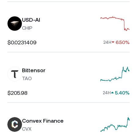
USD-AI
CHIP
$0.0231409
6.50%
24H
Bittensor
TAO
$205.98
5.40%
24H
Convex Finance
CVX