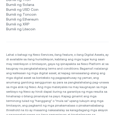
Bumili ng Solana
Bumili ng USD Coin
Bumili ng Toncoin
Bumili ng Ethereum
Bumili ng XRP
Bumili ng Litecoin
Lahat o bahagi ng Nexo Services, ilang feature, o ilang Digital Assets, ay
di available sa ilang hurisdiksyon, kabilang ang mga lugar kung saan
may restriksyon o limitasyon, gaya ng ipinapakita sa Nexo Platform at sa
kaugnay na pangkalahatang terms and conditions. Bagama't natatangi
ang kalikasan ng mga digital asset, at kapag isinasaalang-alang ang
mga digital asset sa konteksto ng pagpapahusay ng yaman, ang
anumang ganitong sanggunian ay para sa pangkalahatang pag-unawa
sa mga alok ng Nexo. Ang mga materyales na may kaugnayan sa mga
serbisyo ng Nexo ay hindi dapat ituring na garantiya ng mga resulta sa
hinaharap o bilang pinansiyal na payo. Kapag ginamit ang mga
terminong tulad ng "hanggang" o "mula sa" upang tukuyin ang mga
limitasyon, ang pagkamit ng mga pinakamataas o pinakamababang
threshold na ito ay maaaring nakasalalay sa karagdagang mga aksyon
o pagsasakatuparan ng ilang pamantayan at kinakailangan na