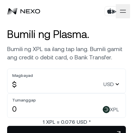
Personal
Bumili ng Plasma.
Negosyo
Bumili ng mga asset
Bumili ng XPL sa ilang tap lang. Bumili gamit
ang credit o debit card, o Bank Transfer.
Flexible Savings
Mga Market
Corporate Accounts
Fixed-term Savings
Magbayad
Pinakamataas na brokerage
Kumpanya
Bumaba ang Merkado ng
-0.06%
sa nakalipas na 24
$
USD
oras
Dual Investment
White Label
Lokalisasyon
Tungkol
Tumanggap
Palitan
Nexo Ventures
Bitcoin
BTC
0.34%
XPL
Seguridad
Credit Line
Payment Gateway
1
XPL
≈
0.076
USD
*
Ethereum
ETH
0.17%
Mga Partnership
Zero-interest na Credit