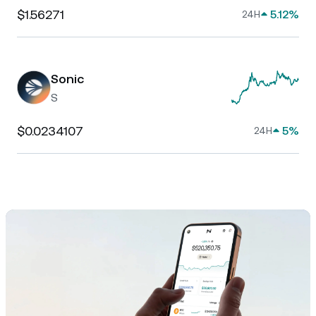
$1.56271
5.12%
24H
Sonic
S
$0.0234107
5%
24H