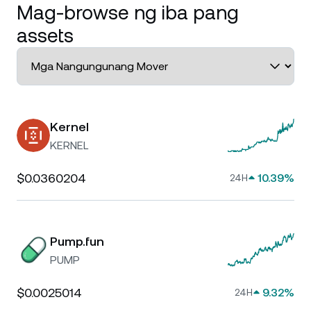
Mag-browse ng iba pang
assets
Kernel
KERNEL
$0.0360204
10.39%
24H
Pump.fun
PUMP
$0.0025014
9.32%
24H