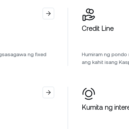
Credit Line
gsasagawa ng fixed
Humiram ng pondo mu
ang kahit isang Kas
Kumita ng inter