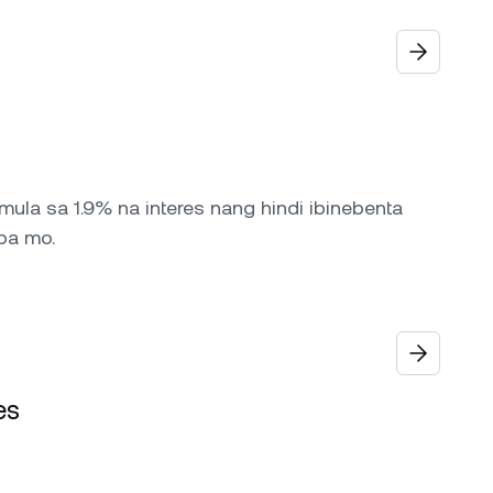
la sa 1.9% na interes nang hindi ibinebenta
pa mo.
es