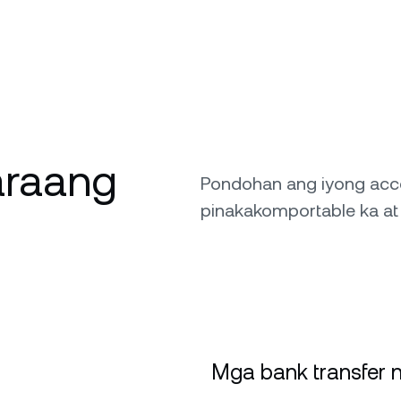
araang
Pondohan ang iyong acc
pinakakomportable ka at 
Mga bank transfer n