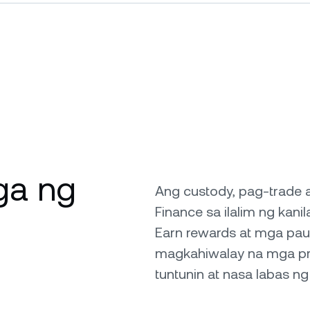
ga ng
Ang custody, pag-trade a
Finance sa ilalim ng kan
Earn rewards at mga paut
magkahiwalay na mga prod
tuntunin at nasa labas 