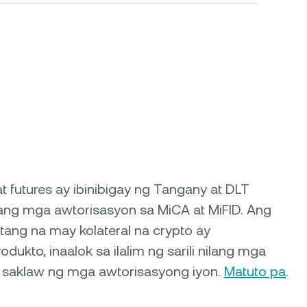
t futures ay ibinibigay ng Tangany at DLT
ilang mga awtorisasyon sa MiCA at MiFID. Ang
ang na may kolateral na crypto ay
ukto, inaalok sa ilalim ng sarili nilang mga
ng saklaw ng mga awtorisasyong iyon.
Matuto pa
.