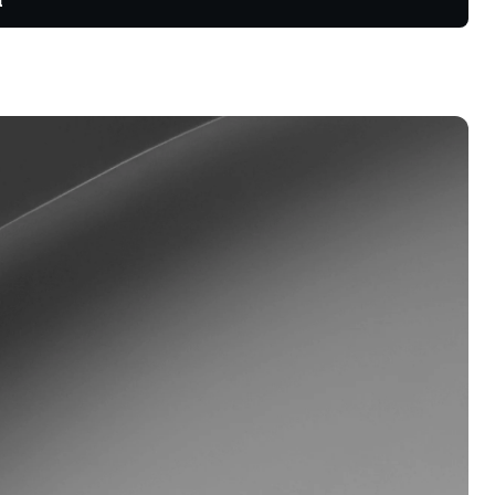
interes at
a pagtaas
o gamit
oyalty Program
unlock ang mas mataas na rate ng
vings, mas mababang rate sa
hiram, at marami pa.