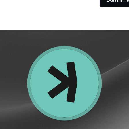
Payment Gateway
mita ng mataas na yield
Humiram nang walang 
Payagan ang iyong mga
abang bumibili nang mababa
walang bayad.
kliyente na magbayad gamit
 nagbebenta nang mataas.
ang crypto.
Futures
Samantalahin ang mg
at pagbaba ng presy
ang mga perpetual.
dong Kliyente
L
a account na higit sa
00 ay nag-i-unlock ng access
I-
asadyang tulong mula sa
sa
elationship manager.
pa