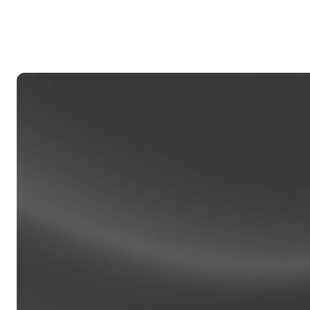
Ku
h
at
Priba
Ang mg
$100,0
sa nak
isang r