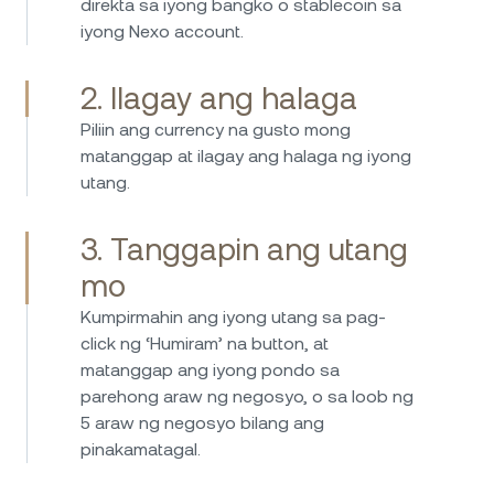
direkta sa iyong bangko o stablecoin sa
direkta, mabilis, at madali, habang ang rate ng
iyong Nexo account.
interes sa savings ay palaging kaakit-akit.
Nagbibigay ang Nexo ng madali at siguradong
paraan para pamahalaan ang mga crypto
2. Ilagay ang halaga
asset at kumita ng kita mula sa
Piliin ang currency na gusto mong
pamumuhunan. Lubos kong maire-rekomenda
matanggap at ilagay ang halaga ng iyong
ang Nexo – user-friendly, maaasahan, at
utang.
namumukod-tangi ang plataporma dahil sa
malinaw at makabagong modelo ng negosyo
Ilang taon ko nang ginagamit ang Nexo at
3. Tanggapin ang utang
nito. Isang mahusay na kumpanya na malinaw
lubos akong humahanga sa kanilang serbisyo.
na naiiba sa kompetisyon.
mo
User-friendly ang plataporma, kaya madali
kahit para sa mga baguhan na mag-navigate.
Kumpirmahin ang iyong utang sa pag-
Ang mga rate ng interes para sa paghiram at
click ng ‘Humiram’ na button, at
kumikita ay kompetitibo, at pinahahalagahan
matanggap ang iyong pondo sa
ko ang pagiging transparent sa mga bayarin
parehong araw ng negosyo, o sa loob ng
at termino. Dagdag pa, nagbibigay sa akin ng
5 araw ng negosyo bilang ang
kapanatagan ng loob ang mga hakbang sa
pinakamatagal.
seguridad na alam kong ligtas ang aking mga