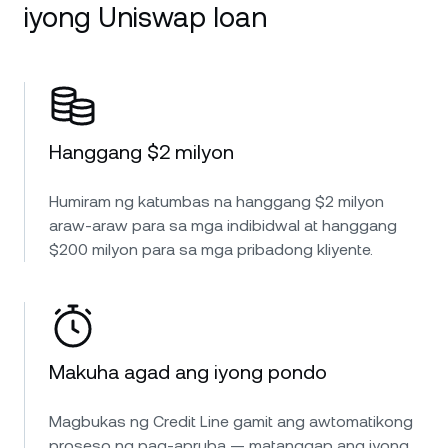
iyong Uniswap loan
Hanggang $2 milyon
Humiram ng katumbas na hanggang $2 milyon
araw-araw para sa mga indibidwal at hanggang
$200 milyon para sa mga pribadong kliyente.
Makuha agad ang iyong pondo
Magbukas ng Credit Line gamit ang awtomatikong
proseso ng pag-apruba — matanggap ang iyong