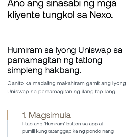
Ano ang sinasabi ng mga
kliyente tungkol sa Nexo.
Ginagamit ko ang Nexo mula 2020 at ito ang
aking number 1 na platform para sa crypto.
Humiram sa iyong Uniswap sa
Magaling ang serbisyo at laging available para
sa bawat isyu at kahilingan na mayroon ako.
pamamagitan ng tatlong
Lubos ko itong maire-rekomenda; lalo nang
simpleng hakbang.
kapuri-puri ang nangungunang antas-militar
na seguridad nito at ang mga kustodiya sa
Ganito ka madaling makahiram gamit ang iyong
likod ng Nexo na nagbibigay sa akin ng
Uniswap sa pamamagitan ng ilang tap lang.
kumpiyansa na ilagak ang aking mga
pamumuhunan sa kanilang mga kamay.
Ipagpatuloy ninyo ang mahusay na trabaho!
1. Magsimula
Namumuhunan na ako sa Nexo mula 2017 at
I-tap ang ‘Humiram’ button sa app at
ginagamit ko ang platform mula noon nang
pumili kung tatanggap ka ng pondo nang
walang anumang isyu. Ang paghiram ay