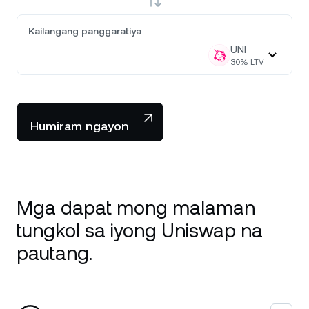
Kailangang panggaratiya
UNI
30
% LTV
Humiram ngayon
Mga dapat mong malaman
tungkol sa iyong Uniswap na
pautang.