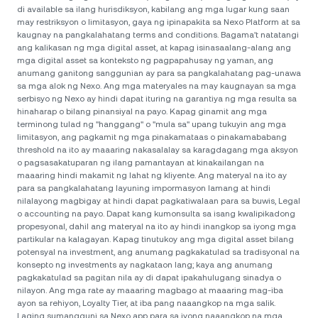
di available sa ilang hurisdiksyon, kabilang ang mga lugar kung saan
may restriksyon o limitasyon, gaya ng ipinapakita sa Nexo Platform at sa
kaugnay na pangkalahatang terms and conditions. Bagama't natatangi
ang kalikasan ng mga digital asset, at kapag isinasaalang-alang ang
mga digital asset sa konteksto ng pagpapahusay ng yaman, ang
anumang ganitong sanggunian ay para sa pangkalahatang pag-unawa
sa mga alok ng Nexo. Ang mga materyales na may kaugnayan sa mga
serbisyo ng Nexo ay hindi dapat ituring na garantiya ng mga resulta sa
hinaharap o bilang pinansiyal na payo. Kapag ginamit ang mga
terminong tulad ng "hanggang" o "mula sa" upang tukuyin ang mga
limitasyon, ang pagkamit ng mga pinakamataas o pinakamababang
threshold na ito ay maaaring nakasalalay sa karagdagang mga aksyon
o pagsasakatuparan ng ilang pamantayan at kinakailangan na
maaaring hindi makamit ng lahat ng kliyente. Ang materyal na ito ay
para sa pangkalahatang layuning impormasyon lamang at hindi
nilalayong magbigay at hindi dapat pagkatiwalaan para sa buwis, Legal
o accounting na payo. Dapat kang kumonsulta sa isang kwalipikadong
propesyonal, dahil ang materyal na ito ay hindi inangkop sa iyong mga
partikular na kalagayan. Kapag tinutukoy ang mga digital asset bilang
potensyal na investment, ang anumang pagkakatulad sa tradisyonal na
konsepto ng investments ay nagkataon lang; kaya ang anumang
pagkakatulad sa pagitan nila ay di dapat ipakahulugang sinadya o
nilayon. Ang mga rate ay maaaring magbago at maaaring mag-iba
ayon sa rehiyon, Loyalty Tier, at iba pang naaangkop na mga salik.
Laging sumangguni sa Nexo app para sa iyong naaangkop na mga