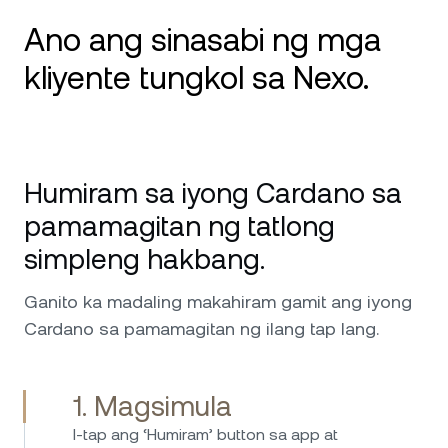
Ano ang sinasabi ng mga
kliyente tungkol sa Nexo.
Ginagamit ko ang Nexo mula 2020 at ito ang
aking number 1 na platform para sa crypto.
Humiram sa iyong Cardano sa
Magaling ang serbisyo at laging available para
sa bawat isyu at kahilingan na mayroon ako.
pamamagitan ng tatlong
Lubos ko itong maire-rekomenda; lalo nang
simpleng hakbang.
kapuri-puri ang nangungunang antas-militar
na seguridad nito at ang mga kustodiya sa
Ganito ka madaling makahiram gamit ang iyong
likod ng Nexo na nagbibigay sa akin ng
Cardano sa pamamagitan ng ilang tap lang.
kumpiyansa na ilagak ang aking mga
pamumuhunan sa kanilang mga kamay.
Ipagpatuloy ninyo ang mahusay na trabaho!
1. Magsimula
Namumuhunan na ako sa Nexo mula 2017 at
I-tap ang ‘Humiram’ button sa app at
ginagamit ko ang platform mula noon nang