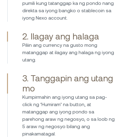
pumili kung tatanggap ka ng pondo nang
walang anumang isyu. Ang paghiram ay
direkta sa iyong bangko o stablecoin sa
direkta, mabilis, at madali, habang ang rate ng
iyong Nexo account.
interes sa savings ay palaging kaakit-akit.
Nagbibigay ang Nexo ng madali at siguradong
paraan para pamahalaan ang mga crypto
2. Ilagay ang halaga
asset at kumita ng kita mula sa
Piliin ang currency na gusto mong
pamumuhunan. Lubos kong maire-rekomenda
matanggap at ilagay ang halaga ng iyong
ang Nexo – user-friendly, maaasahan, at
utang.
namumukod-tangi ang plataporma dahil sa
malinaw at makabagong modelo ng negosyo
Ilang taon ko nang ginagamit ang Nexo at
3. Tanggapin ang utang
nito. Isang mahusay na kumpanya na malinaw
lubos akong humahanga sa kanilang serbisyo.
na naiiba sa kompetisyon.
mo
User-friendly ang plataporma, kaya madali
kahit para sa mga baguhan na mag-navigate.
Kumpirmahin ang iyong utang sa pag-
Ang mga rate ng interes para sa paghiram at
click ng ‘Humiram’ na button, at
kumikita ay kompetitibo, at pinahahalagahan
matanggap ang iyong pondo sa
ko ang pagiging transparent sa mga bayarin
parehong araw ng negosyo, o sa loob ng
at termino. Dagdag pa, nagbibigay sa akin ng
5 araw ng negosyo bilang ang
kapanatagan ng loob ang mga hakbang sa
pinakamatagal.