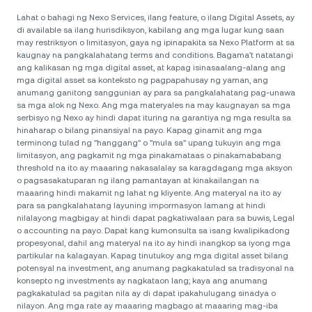
Lahat o bahagi ng Nexo Services, ilang feature, o ilang Digital Assets, ay
di available sa ilang hurisdiksyon, kabilang ang mga lugar kung saan
may restriksyon o limitasyon, gaya ng ipinapakita sa Nexo Platform at sa
kaugnay na pangkalahatang terms and conditions. Bagama't natatangi
ang kalikasan ng mga digital asset, at kapag isinasaalang-alang ang
mga digital asset sa konteksto ng pagpapahusay ng yaman, ang
anumang ganitong sanggunian ay para sa pangkalahatang pag-unawa
sa mga alok ng Nexo. Ang mga materyales na may kaugnayan sa mga
serbisyo ng Nexo ay hindi dapat ituring na garantiya ng mga resulta sa
hinaharap o bilang pinansiyal na payo. Kapag ginamit ang mga
terminong tulad ng "hanggang" o "mula sa" upang tukuyin ang mga
limitasyon, ang pagkamit ng mga pinakamataas o pinakamababang
threshold na ito ay maaaring nakasalalay sa karagdagang mga aksyon
o pagsasakatuparan ng ilang pamantayan at kinakailangan na
maaaring hindi makamit ng lahat ng kliyente. Ang materyal na ito ay
para sa pangkalahatang layuning impormasyon lamang at hindi
nilalayong magbigay at hindi dapat pagkatiwalaan para sa buwis, Legal
o accounting na payo. Dapat kang kumonsulta sa isang kwalipikadong
propesyonal, dahil ang materyal na ito ay hindi inangkop sa iyong mga
partikular na kalagayan. Kapag tinutukoy ang mga digital asset bilang
potensyal na investment, ang anumang pagkakatulad sa tradisyonal na
konsepto ng investments ay nagkataon lang; kaya ang anumang
pagkakatulad sa pagitan nila ay di dapat ipakahulugang sinadya o
nilayon. Ang mga rate ay maaaring magbago at maaaring mag-iba