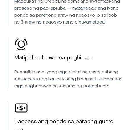
Magbukas ng Credit Line gamit ang awtomatikong
proseso ng pag-apruba — matanggap ang iyong
pondo sa parehong araw ng negosyo, o sa loob
ng 5 araw ng negosyo nang pinakamatagal.
Matipid sa buwis na paghiram
Panatilihin ang iyong mga digital na asset habang
ina-access ang liquidity nang hindi na-ti-trigger ang
mga pagbubuwis na kasama ng pagbebenta.
I-access ang pondo sa paraang gusto
mo