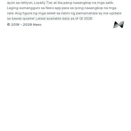
ayon sa rehiyon, Loyalty Tier, at iba pang naaangkop na mga salik.
Laging sumangguni sa Nexo app para sa iyong naaangkop na mga
rate. Ang figure ng mga asset sa ilalim ng pamamahala ay ina-update
sa bawat quarter. Latest available data as of Q1 2026
© 2018 - 2026 Nexo