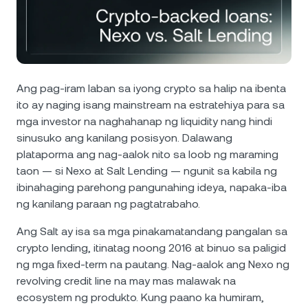
Balita at Mga Insight
NEXO Token
NEXO
0.54%
Futures
Help Center
Tether
USDT
0.02%
Nexo Card
Wealth Academy
Ang pag-iram laban sa iyong crypto sa halip na ibenta
USD Coin
USDC
0.01%
ito ay naging isang mainstream na estratehiya para sa
Pribadong Kliyente
mga investor na naghahanap ng liquidity nang hindi
Polkadot
DOT
0.29%
sinusuko ang kanilang posisyon. Dalawang
Loyalty Program
plataporma ang nag-aalok nito sa loob ng maraming
taon — si Nexo at Salt Lending — ngunit sa kabila ng
XRP
XRP
0.21%
ibinahaging parehong pangunahing ideya, napaka-iba
ng kanilang paraan ng pagtatrabaho.
Solana
SOL
2.12%
Ang Salt ay isa sa mga pinakamatandang pangalan sa
crypto lending, itinatag noong 2016 at binuo sa paligid
EURC
EURC
0.12%
ng mga fixed-term na pautang. Nag-aalok ang Nexo ng
revolving credit line na may mas malawak na
I-browse ang lahat ng asset
ecosystem ng produkto. Kung paano ka humiram,