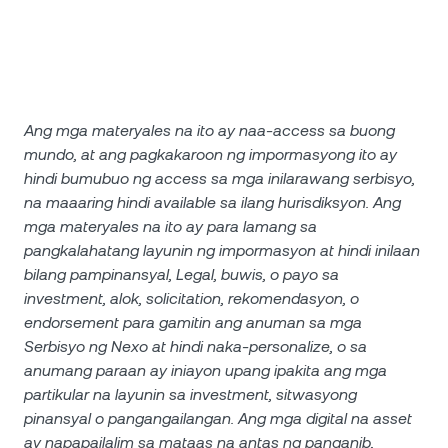
Ang mga materyales na ito ay naa-access sa buong
mundo, at ang pagkakaroon ng impormasyong ito ay
hindi bumubuo ng access sa mga inilarawang serbisyo,
na maaaring hindi available sa ilang hurisdiksyon. Ang
mga materyales na ito ay para lamang sa
pangkalahatang layunin ng impormasyon at hindi inilaan
bilang pampinansyal, Legal, buwis, o payo sa
investment, alok, solicitation, rekomendasyon, o
endorsement para gamitin ang anuman sa mga
Serbisyo ng Nexo at hindi naka-personalize, o sa
anumang paraan ay iniayon upang ipakita ang mga
partikular na layunin sa investment, sitwasyong
pinansyal o pangangailangan. Ang mga digital na asset
ay napapailalim sa mataas na antas ng panganib,