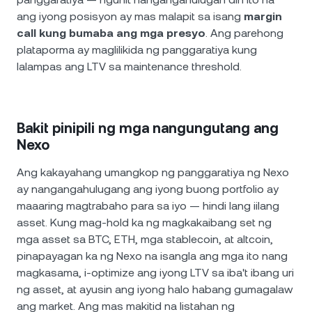
ang iyong posisyon ay mas malapit sa isang
margin
call kung bumaba ang mga presyo
. Ang parehong
plataporma ay maglilikida ng panggaratiya kung
lalampas ang LTV sa maintenance threshold.
Bakit pinipili ng mga nangungutang ang
Nexo
Ang kakayahang umangkop ng panggaratiya ng Nexo
ay nangangahulugang ang iyong buong portfolio ay
maaaring magtrabaho para sa iyo — hindi lang iilang
asset. Kung mag-hold ka ng magkakaibang set ng
mga asset sa BTC, ETH, mga stablecoin, at altcoin,
pinapayagan ka ng Nexo na isangla ang mga ito nang
magkasama, i-optimize ang iyong LTV sa iba't ibang uri
ng asset, at ayusin ang iyong halo habang gumagalaw
ang market. Ang mas makitid na listahan ng