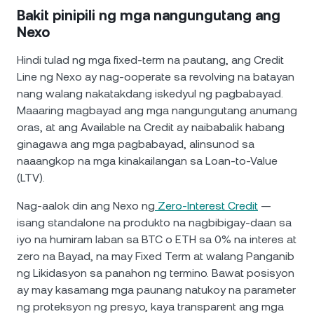
Bakit pinipili ng mga nangungutang ang
Nexo
Hindi tulad ng mga fixed-term na pautang, ang Credit
Line ng Nexo ay nag-ooperate sa revolving na batayan
nang walang nakatakdang iskedyul ng pagbabayad.
Maaaring magbayad ang mga nangungutang anumang
oras, at ang Available na Credit ay naibabalik habang
ginagawa ang mga pagbabayad, alinsunod sa
naaangkop na mga kinakailangan sa Loan-to-Value
(LTV).
Nag-aalok din ang Nexo ng
Zero-Interest Credit
—
isang standalone na produkto na nagbibigay-daan sa
iyo na humiram laban sa BTC o ETH sa 0% na interes at
zero na Bayad, na may Fixed Term at walang Panganib
ng Likidasyon sa panahon ng termino. Bawat posisyon
ay may kasamang mga paunang natukoy na parameter
ng proteksyon ng presyo, kaya transparent ang mga