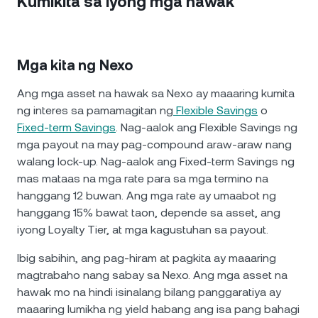
Kumikita sa iyong mga hawak
Mga kita ng Nexo
Ang mga asset na hawak sa Nexo ay maaaring kumita
ng interes sa pamamagitan ng
Flexible Savings
o
Fixed-term Savings
. Nag-aalok ang Flexible Savings ng
mga payout na may pag-compound araw-araw nang
walang lock-up. Nag-aalok ang Fixed-term Savings ng
mas mataas na mga rate para sa mga termino na
hanggang 12 buwan. Ang mga rate ay umaabot ng
hanggang 15% bawat taon, depende sa asset, ang
iyong Loyalty Tier, at mga kagustuhan sa payout.
Ibig sabihin, ang pag-hiram at pagkita ay maaaring
magtrabaho nang sabay sa Nexo. Ang mga asset na
hawak mo na hindi isinalang bilang panggaratiya ay
maaaring lumikha ng yield habang ang isa pang bahagi