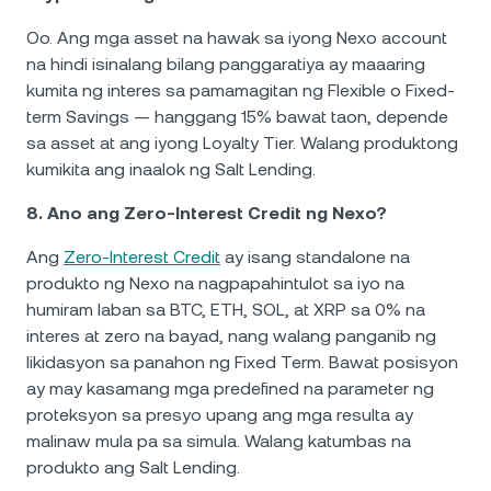
Oo. Ang mga asset na hawak sa iyong Nexo account
na hindi isinalang bilang panggaratiya ay maaaring
kumita ng interes sa pamamagitan ng Flexible o Fixed-
term Savings — hanggang 15% bawat taon, depende
sa asset at ang iyong Loyalty Tier. Walang produktong
kumikita ang inaalok ng Salt Lending.
8. Ano ang Zero-Interest Credit ng Nexo?
Ang
Zero-Interest Credit
ay isang standalone na
produkto ng Nexo na nagpapahintulot sa iyo na
humiram laban sa BTC, ETH, SOL, at XRP sa 0% na
interes at zero na bayad, nang walang panganib ng
likidasyon sa panahon ng Fixed Term. Bawat posisyon
ay may kasamang mga predefined na parameter ng
proteksyon sa presyo upang ang mga resulta ay
malinaw mula pa sa simula. Walang katumbas na
produkto ang Salt Lending.