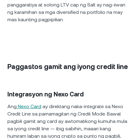
panggaratiya at solong LTV cap ng Salt ay nag-iiwan
ng karamihan sa mga diversified na portfolio na may
mas kaunting pagpipilian.
Paggastos gamit ang iyong credit line
Integrasyon ng Nexo Card
Ang
Nexo Card
ay direktang naka-integrate sa Nexo
Credit Line sa pamamagitan ng Credit Mode. Bawat
pagbili gamit ang card ay awtomatikong kumuha mula
sa iyong credit line — ibig sabihin, maaari kang
humiram laban sa iyong crypto sa punto ng pagbili,