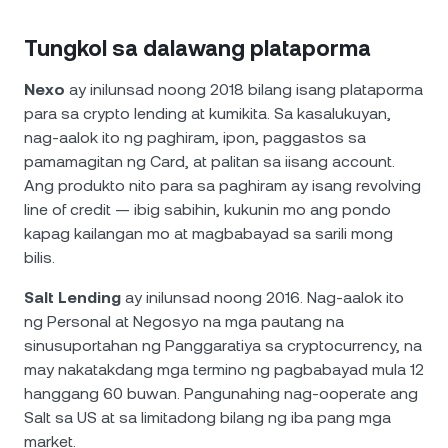
Tungkol sa dalawang plataporma
Nexo
ay inilunsad noong 2018 bilang isang plataporma
para sa crypto lending at kumikita. Sa kasalukuyan,
nag-aalok ito ng paghiram, ipon, paggastos sa
pamamagitan ng Card, at palitan sa iisang account.
Ang produkto nito para sa paghiram ay isang revolving
line of credit — ibig sabihin, kukunin mo ang pondo
kapag kailangan mo at magbabayad sa sarili mong
bilis.
Salt Lending
ay inilunsad noong 2016. Nag-aalok ito
ng Personal at Negosyo na mga pautang na
sinusuportahan ng Panggaratiya sa cryptocurrency, na
may nakatakdang mga termino ng pagbabayad mula 12
hanggang 60 buwan. Pangunahing nag-ooperate ang
Salt sa US at sa limitadong bilang ng iba pang mga
market.