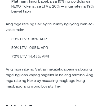
Platinum
: hindi bababa sa 10% ng portfolio sa
NEXO Tokens, sa LTV ≤ 20% — mga rate na 1.9%
bawat taon
Ang mga rate ng Salt ay tinutukoy ng iyong loan-to-
value ratio:
30% LTV: 9.95% APR
50% LTV: 10.95% APR
70% LTV: 14.45% APR
Ang mga rate ng Salt ay nakatakda para sa buong
tagal ng loan kapag nagsimula na ang termino. Ang
mga rate ng Nexo ay maaaring magbago kung
magbago ang iyong Loyalty Tier.