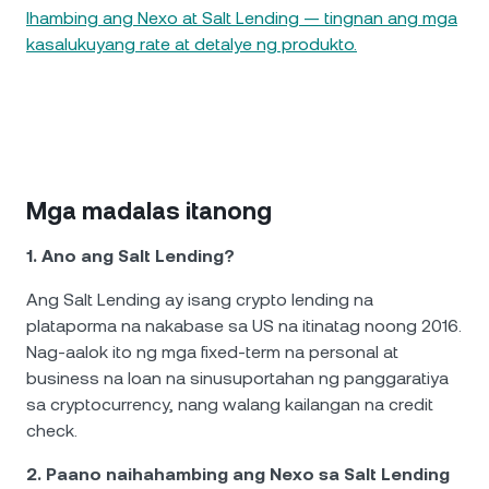
Ihambing ang Nexo at Salt Lending — tingnan ang mga
kasalukuyang rate at detalye ng produkto.
Mga madalas itanong
1. Ano ang Salt Lending?
Ang Salt Lending ay isang crypto lending na
plataporma na nakabase sa US na itinatag noong 2016.
Nag-aalok ito ng mga fixed-term na personal at
business na loan na sinusuportahan ng panggaratiya
sa cryptocurrency, nang walang kailangan na credit
check.
2. Paano naihahambing ang Nexo sa Salt Lending