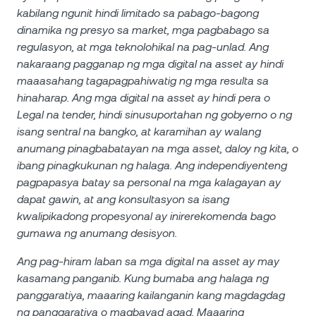
kabilang ngunit hindi limitado sa pabago-bagong
dinamika ng presyo sa market, mga pagbabago sa
regulasyon, at mga teknolohikal na pag-unlad. Ang
nakaraang pagganap ng mga digital na asset ay hindi
maaasahang tagapagpahiwatig ng mga resulta sa
hinaharap. Ang mga digital na asset ay hindi pera o
Legal na tender, hindi sinusuportahan ng gobyerno o ng
isang sentral na bangko, at karamihan ay walang
anumang pinagbabatayan na mga asset, daloy ng kita, o
ibang pinagkukunan ng halaga. Ang independiyenteng
pagpapasya batay sa personal na mga kalagayan ay
dapat gawin, at ang konsultasyon sa isang
kwalipikadong propesyonal ay inirerekomenda bago
gumawa ng anumang desisyon.
Ang pag-hiram laban sa mga digital na asset ay may
kasamang panganib. Kung bumaba ang halaga ng
panggaratiya, maaaring kailanganin kang magdagdag
ng panggaratiya o magbayad agad. Maaaring