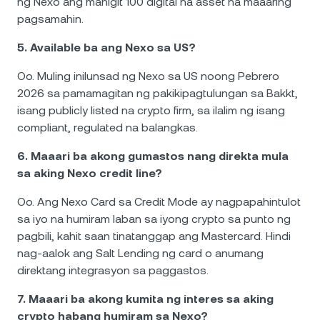
ng Nexo ang mahigit 100 digital na asset na maaaring
pagsamahin.
5. Available ba ang Nexo sa US?
Oo. Muling inilunsad ng Nexo sa US noong Pebrero
2026 sa pamamagitan ng pakikipagtulungan sa Bakkt,
isang publicly listed na crypto firm, sa ilalim ng isang
compliant, regulated na balangkas.
6. Maaari ba akong gumastos nang direkta mula
sa aking Nexo credit line?
Oo. Ang Nexo Card sa Credit Mode ay nagpapahintulot
sa iyo na humiram laban sa iyong crypto sa punto ng
pagbili, kahit saan tinatanggap ang Mastercard. Hindi
nag-aalok ang Salt Lending ng card o anumang
direktang integrasyon sa paggastos.
7. Maaari ba akong kumita ng interes sa aking
crypto habang humiram sa Nexo?