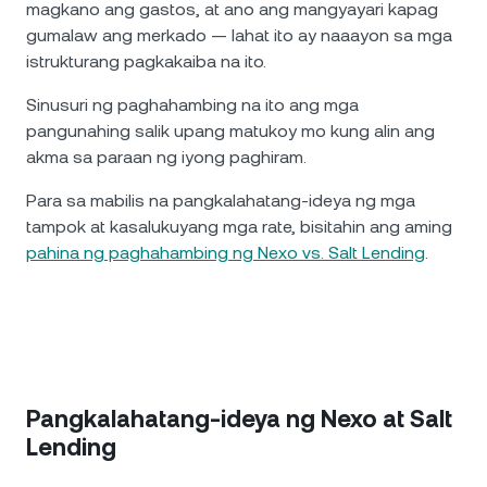
magkano ang gastos, at ano ang mangyayari kapag
gumalaw ang merkado — lahat ito ay naaayon sa mga
istrukturang pagkakaiba na ito.
Sinusuri ng paghahambing na ito ang mga
pangunahing salik upang matukoy mo kung alin ang
akma sa paraan ng iyong paghiram.
Para sa mabilis na pangkalahatang-ideya ng mga
tampok at kasalukuyang mga rate, bisitahin ang aming
pahina ng paghahambing ng Nexo vs. Salt Lending
.
Pangkalahatang-ideya ng Nexo at Salt
Lending