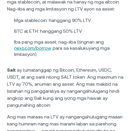
mga stablecoin, at malawak na hanay ng mga altcoin.
Nag-iiba ang mga limitasyon ng LTV ayon sa asset:
Mga stablecoin: hanggang 90% LTV
BTC at ETH: hanggang 50% LTV
Iba pang mga asset: nag-iiba (tingnan ang
nexo.com/borrow
para sa kasalukuyang mga
limitasyon)
Salt
ay tumatanggap ng Bitcoin, Ethereum, USDC,
USDT, at ang sarili nitong SALT token. Ang maximum na
LTV ay 70%, anuman ang asset. Ang mas makitid na
listahan ng panggaratiya ay nangangahulugang hindi
angkop ang Salt kung ang iyong mga hawak ay
pangunahing altcoin.
Ang mas mataas na LTV ay nangangahulugang maaari
kang humiram nang mas marami laban sa parehong
panggaratiya — ngunit nangangahulugan din ito na