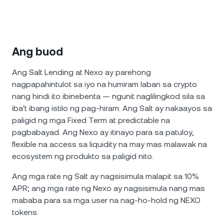
Ang buod
Ang Salt Lending at Nexo ay parehong
nagpapahintulot sa iyo na humiram laban sa crypto
nang hindi ito ibinebenta — ngunit naglilingkod sila sa
iba't ibang istilo ng pag-hiram. Ang Salt ay nakaayos sa
paligid ng mga Fixed Term at predictable na
pagbabayad. Ang Nexo ay itinayo para sa patuloy,
flexible na access sa liquidity na may mas malawak na
ecosystem ng produkto sa paligid nito.
Ang mga rate ng Salt ay nagsisimula malapit sa 10%
APR; ang mga rate ng Nexo ay nagsisimula nang mas
mababa para sa mga user na nag-ho-hold ng NEXO
tokens.