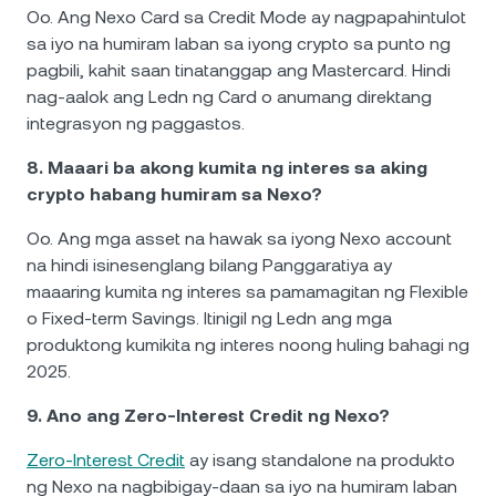
Oo. Ang Nexo Card sa Credit Mode ay nagpapahintulot
sa iyo na humiram laban sa iyong crypto sa punto ng
pagbili, kahit saan tinatanggap ang Mastercard. Hindi
nag-aalok ang Ledn ng Card o anumang direktang
integrasyon ng paggastos.
8. Maaari ba akong kumita ng interes sa aking
crypto habang humiram sa Nexo?
Oo. Ang mga asset na hawak sa iyong Nexo account
na hindi isinesenglang bilang Panggaratiya ay
maaaring kumita ng interes sa pamamagitan ng Flexible
o Fixed-term Savings. Itinigil ng Ledn ang mga
produktong kumikita ng interes noong huling bahagi ng
2025.
9. Ano ang Zero-Interest Credit ng Nexo?
Zero-Interest Credit
ay isang standalone na produkto
ng Nexo na nagbibigay-daan sa iyo na humiram laban