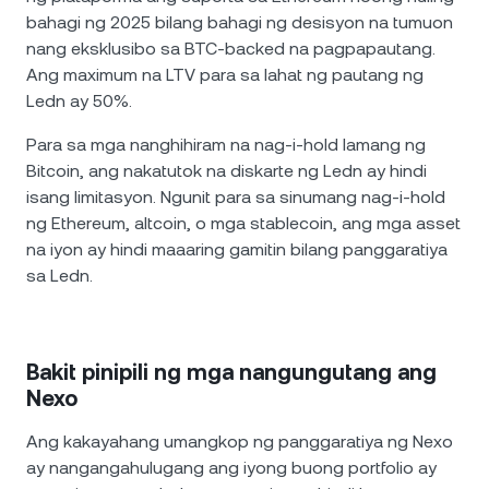
bahagi ng 2025 bilang bahagi ng desisyon na tumuon
nang eksklusibo sa BTC-backed na pagpapautang.
Ang maximum na LTV para sa lahat ng pautang ng
Ledn ay 50%.
Para sa mga nanghihiram na nag-i-hold lamang ng
Bitcoin, ang nakatutok na diskarte ng Ledn ay hindi
isang limitasyon. Ngunit para sa sinumang nag-i-hold
ng Ethereum, altcoin, o mga stablecoin, ang mga asset
na iyon ay hindi maaaring gamitin bilang panggaratiya
sa Ledn.
Bakit pinipili ng mga nangungutang ang
Nexo
Ang kakayahang umangkop ng panggaratiya ng Nexo
ay nangangahulugang ang iyong buong portfolio ay