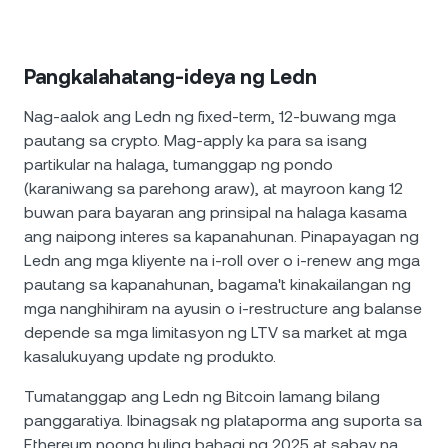
Pangkalahatang-ideya ng Ledn
Nag-aalok ang Ledn ng fixed-term, 12-buwang mga
pautang sa crypto. Mag-apply ka para sa isang
partikular na halaga, tumanggap ng pondo
(karaniwang sa parehong araw), at mayroon kang 12
buwan para bayaran ang prinsipal na halaga kasama
ang naipong interes sa kapanahunan. Pinapayagan ng
Ledn ang mga kliyente na i-roll over o i-renew ang mga
pautang sa kapanahunan, bagama't kinakailangan ng
mga nanghihiram na ayusin o i-restructure ang balanse
depende sa mga limitasyon ng LTV sa market at mga
kasalukuyang update ng produkto.
Tumatanggap ang Ledn ng Bitcoin lamang bilang
panggaratiya. Ibinagsak ng plataporma ang suporta sa
Ethereum noong huling bahagi ng 2025 at sabay na