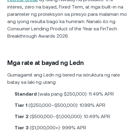
interes, zero na bayad, Fixed Term, at mga built-in na
parameter ng proteksyon sa presyo para malaman mo
ang iyong resulta bago ka humiram. Nanalo ito ng
Consumer Lending Product of the Year sa FinTech
Breakthrough Awards 2026.
Mga rate at bayad ng Ledn
Gumagamit ang Ledn ng tiered na istruktura ng rate
batay sa laki ng utang:
Standard
(wala pang $250,000): 11.49% APR
Tier 1
($250,000–$500,000): 10.99% APR
Tier 2
($500,000–$1,000,000): 10.49% APR
Tier 3
($1,000,000+): 9.99% APR