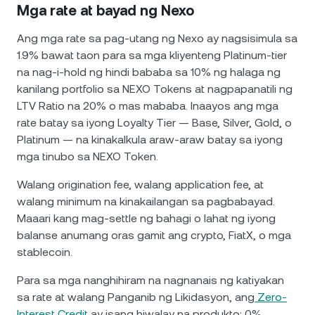
Mga rate at bayad ng Nexo
Ang mga rate sa pag-utang ng Nexo ay nagsisimula sa
1.9% bawat taon para sa mga kliyenteng Platinum-tier
na nag-i-hold ng hindi bababa sa 10% ng halaga ng
kanilang portfolio sa NEXO Tokens at nagpapanatili ng
LTV Ratio na 20% o mas mababa. Inaayos ang mga
rate batay sa iyong Loyalty Tier — Base, Silver, Gold, o
Platinum — na kinakalkula araw-araw batay sa iyong
mga tinubo sa NEXO Token.
Walang origination fee, walang application fee, at
walang minimum na kinakailangan sa pagbabayad.
Maaari kang mag-settle ng bahagi o lahat ng iyong
balanse anumang oras gamit ang crypto, FiatX, o mga
stablecoin.
Para sa mga nanghihiram na nagnanais ng katiyakan
sa rate at walang Panganib ng Likidasyon, ang
Zero-
Interest Credit
ay isang hiwalay na produkto: 0%