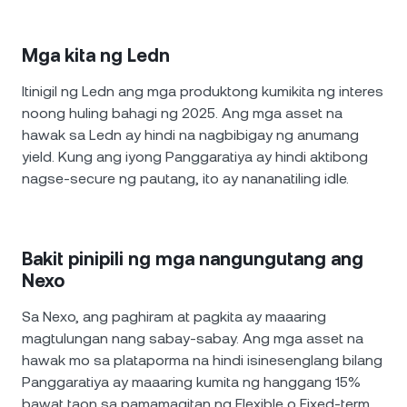
Mga kita ng Ledn
Itinigil ng Ledn ang mga produktong kumikita ng interes
noong huling bahagi ng 2025. Ang mga asset na
hawak sa Ledn ay hindi na nagbibigay ng anumang
yield. Kung ang iyong Panggaratiya ay hindi aktibong
nagse-secure ng pautang, ito ay nananatiling idle.
Bakit pinipili ng mga nangungutang ang
Nexo
Sa Nexo, ang paghiram at pagkita ay maaaring
magtulungan nang sabay-sabay. Ang mga asset na
hawak mo sa plataporma na hindi isinesenglang bilang
Panggaratiya ay maaaring kumita ng hanggang 15%
bawat taon sa pamamagitan ng Flexible o Fixed-term