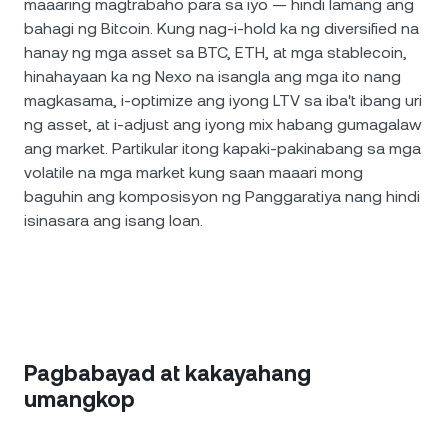
maaaring magtrabaho para sa iyo — hindi lamang ang
bahagi ng Bitcoin. Kung nag-i-hold ka ng diversified na
hanay ng mga asset sa BTC, ETH, at mga stablecoin,
hinahayaan ka ng Nexo na isangla ang mga ito nang
magkasama, i-optimize ang iyong LTV sa iba't ibang uri
ng asset, at i-adjust ang iyong mix habang gumagalaw
ang market. Partikular itong kapaki-pakinabang sa mga
volatile na mga market kung saan maaari mong
baguhin ang komposisyon ng Panggaratiya nang hindi
isinasara ang isang loan.
Pagbabayad at kakayahang
umangkop