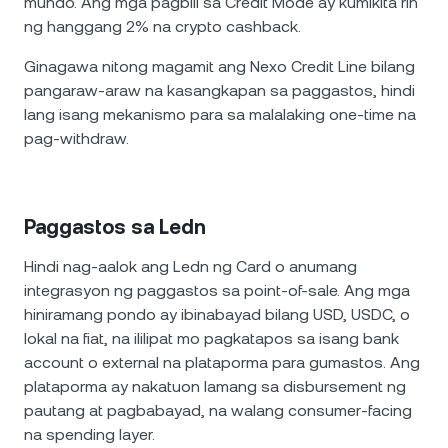
mundo. Ang mga pagbili sa Credit Mode ay kumikita rin
ng hanggang 2% na crypto cashback.
Ginagawa nitong magamit ang Nexo Credit Line bilang
pangaraw-araw na kasangkapan sa paggastos, hindi
lang isang mekanismo para sa malalaking one-time na
pag-withdraw.
Paggastos sa Ledn
Hindi nag-aalok ang Ledn ng Card o anumang
integrasyon ng paggastos sa point-of-sale. Ang mga
hiniramang pondo ay ibinabayad bilang USD, USDC, o
lokal na fiat, na ililipat mo pagkatapos sa isang bank
account o external na plataporma para gumastos. Ang
plataporma ay nakatuon lamang sa disbursement ng
pautang at pagbabayad, na walang consumer-facing
na spending layer.