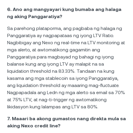
6. Ano ang mangyayari kung bumaba ang halaga
ng aking Panggaratiya?
Sa parehong plataporma, ang pagbaba ng halaga ng
Panggaratiya ay nagpapataas ng iyong LTV Ratio.
Nagbibigay ang Nexo ng real-time na LTV monitoring at
mga alerto, at awtomatikong gagamitin ang
Panggaratiya para magbayad ng bahagi ng iyong
balanse kung ang iyong LTV ay malapit na sa
liquidation threshold na 83.33%. Tandaan na kung
kasama ang mga stablecoin sa iyong Panggaratiya,
ang liquidation threshold ay maaaring mag-fluctuate.
Nagpapadala ang Ledn ng mga alerto sa email sa 70%
at 75% LTV, at nag-ti-trigger ng awtomatikong
likidasyon kung lalampas ang LTV sa 80%.
7. Maaari ba akong gumastos nang direkta mula sa
aking Nexo credit line?