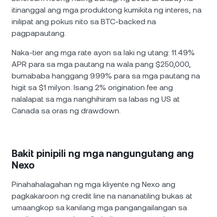
itinanggal ang mga produktong kumikita ng interes, na
inilipat ang pokus nito sa BTC-backed na
pagpapautang.
Naka-tier ang mga rate ayon sa laki ng utang: 11.49%
APR para sa mga pautang na wala pang $250,000,
bumababa hanggang 9.99% para sa mga pautang na
higit sa $1 milyon. Isang 2% origination fee ang
nalalapat sa mga nanghihiram sa labas ng US at
Canada sa oras ng drawdown.
Bakit pinipili ng mga nangungutang ang
Nexo
Pinahahalagahan ng mga kliyente ng Nexo ang
pagkakaroon ng credit line na nananatiling bukas at
umaangkop sa kanilang mga pangangailangan sa