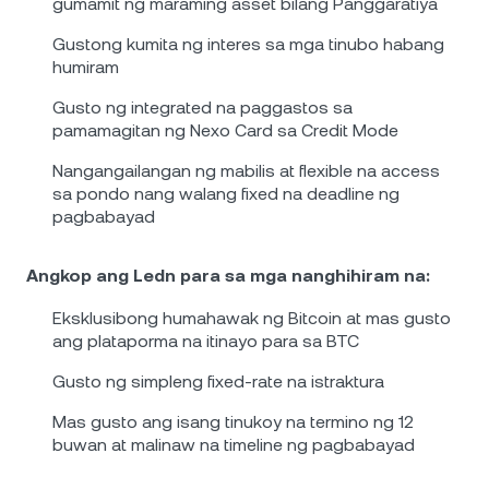
gumamit ng maraming asset bilang Panggaratiya
Gustong kumita ng interes sa mga tinubo habang
humiram
Gusto ng integrated na paggastos sa
pamamagitan ng Nexo Card sa Credit Mode
Nangangailangan ng mabilis at flexible na access
sa pondo nang walang fixed na deadline ng
pagbabayad
Angkop ang Ledn para sa mga nanghihiram na:
Eksklusibong humahawak ng Bitcoin at mas gusto
ang plataporma na itinayo para sa BTC
Gusto ng simpleng fixed-rate na istraktura
Mas gusto ang isang tinukoy na termino ng 12
buwan at malinaw na timeline ng pagbabayad