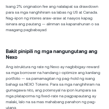
Isang 2% origination fee ang nalalapat sa drawdown
para sa mga nanghihiram sa labas ng US at Canada.
Nag-iipon ng interes araw-araw at naayos kapag
isinara ang pautang — alinman sa kapanahunan o sa
maagang pagbabayad.
Bakit pinipili ng mga nangungutang ang
Nexo
Ang istruktura ng rate ng Nexo ay nagbibigay-reward
sa mga borrower na handang i-optimize ang kanilang
portfolio — sa pamamagitan ng pag-hold ng isang
bahagi sa NEXO Tokens. Para sa mga nanghihiram na
gumagawa nito, ang potensyal na ipon kumpara sa
mga plataporma ng fixed-rate na pagpapautang ay
malaki, lalo na sa mas mahabang panahon ng pag-
utang.