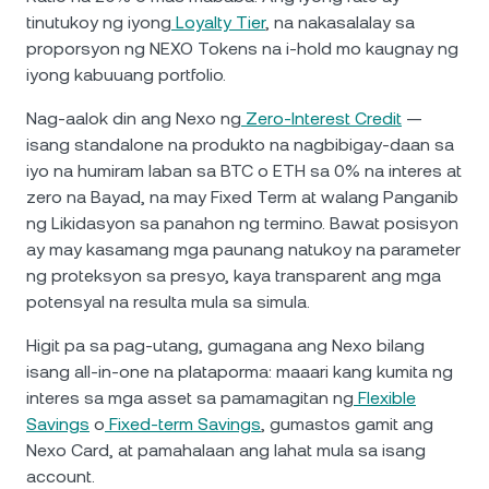
tinutukoy ng iyong
Loyalty Tier
, na nakasalalay sa
proporsyon ng NEXO Tokens na i-hold mo kaugnay ng
iyong kabuuang portfolio.
Nag-aalok din ang Nexo ng
Zero-Interest Credit
—
isang standalone na produkto na nagbibigay-daan sa
iyo na humiram laban sa BTC o ETH sa 0% na interes at
zero na Bayad, na may Fixed Term at walang Panganib
ng Likidasyon sa panahon ng termino. Bawat posisyon
ay may kasamang mga paunang natukoy na parameter
ng proteksyon sa presyo, kaya transparent ang mga
potensyal na resulta mula sa simula.
Higit pa sa pag-utang, gumagana ang Nexo bilang
isang all-in-one na plataporma: maaari kang kumita ng
interes sa mga asset sa pamamagitan ng
Flexible
Savings
o
Fixed-term Savings
, gumastos gamit ang
Nexo Card, at pamahalaan ang lahat mula sa isang
account.