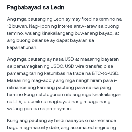
Pagbabayad sa Ledn
Ang mga pautang ng Ledn ay may fixed na termino na
12 buwan. Nag-iipon ng interes araw-araw sa buong
termino, walang kinakailangang buwanang bayad, at
ang buong balanse ay dapat bayaran sa
kapanahunan.
Ang mga pautang ay nasa USD at maaaring bayaran
sa pamamagitan ng USDC, USD wire transfer, o sa
pamamagitan ng katumbas na trade na BTC-to-USD.
Maaari ring mag-apply ang mga nanghihiram para i-
refinance ang kanilang pautang para sa isa pang
termino kung natutugunan nila ang mga kinakailangan
sa LTV, o pumili na magbayad nang maaga nang
walang parusa sa prepayment.
Kung ang pautang ay hindi naaayos o na-refinance
bago mag-maturity date, ang automated engine ng