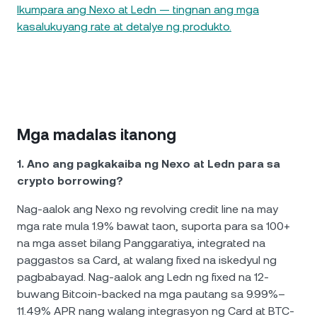
Ikumpara ang Nexo at Ledn — tingnan ang mga
kasalukuyang rate at detalye ng produkto.
Mga madalas itanong
1. Ano ang pagkakaiba ng Nexo at Ledn para sa
crypto borrowing?
Nag-aalok ang Nexo ng revolving credit line na may
mga rate mula 1.9% bawat taon, suporta para sa 100+
na mga asset bilang Panggaratiya, integrated na
paggastos sa Card, at walang fixed na iskedyul ng
pagbabayad. Nag-aalok ang Ledn ng fixed na 12-
buwang Bitcoin-backed na mga pautang sa 9.99%–
11.49% APR nang walang integrasyon ng Card at BTC-