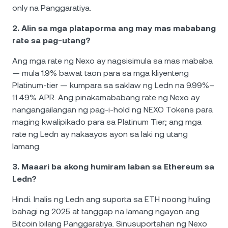
only na Panggaratiya.
2. Alin sa mga plataporma ang may mas mababang
rate sa pag-utang?
Ang mga rate ng Nexo ay nagsisimula sa mas mababa
— mula 1.9% bawat taon para sa mga kliyenteng
Platinum-tier — kumpara sa saklaw ng Ledn na 9.99%–
11.49% APR. Ang pinakamababang rate ng Nexo ay
nangangailangan ng pag-i-hold ng NEXO Tokens para
maging kwalipikado para sa Platinum Tier; ang mga
rate ng Ledn ay nakaayos ayon sa laki ng utang
lamang.
3. Maaari ba akong humiram laban sa Ethereum sa
Ledn?
Hindi. Inalis ng Ledn ang suporta sa ETH noong huling
bahagi ng 2025 at tanggap na lamang ngayon ang
Bitcoin bilang Panggaratiya. Sinusuportahan ng Nexo