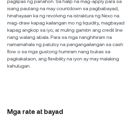
paglipas ng panahon. Sa halip na mag-apply para sa
isang pautang na may countdown sa pagbabayad,
hinahayaan ka ng revolving na istraktura ng Nexo na
mag-draw kapag kailangan mo ng liquidity, magbayad
kapag angkop sa iyo, at muling gamitin ang credit line
nang walang abala. Para sa mga nanghihiram na
namamahala ng patuloy na pangangailangan sa cash
flow o sa mga gustong humiram nang bukas sa
pagkakataon, ang flexibility na iyon ay may malaking
kahulugan.
Mga rate at bayad