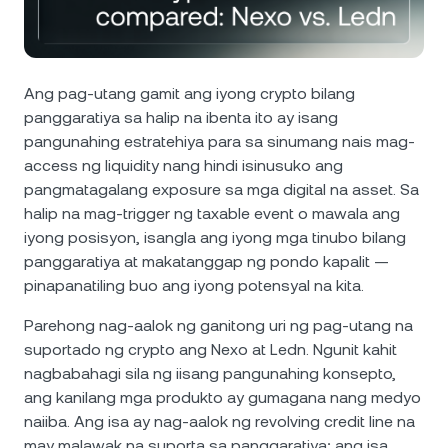
Balita at Mga Insight
NEXO Token
NEXO
1.28%
Futures
Help Center
Tether
USDT
0.03%
Nexo Card
Ang pag-utang gamit ang iyong crypto bilang
Wealth Academy
panggaratiya sa halip na ibenta ito ay isang
USD Coin
USDC
0%
pangunahing estratehiya para sa sinumang nais mag-
Pribadong Kliyente
access ng liquidity nang hindi isinusuko ang
pangmatagalang exposure sa mga digital na asset. Sa
Polkadot
DOT
1%
Loyalty Program
halip na mag-trigger ng taxable event o mawala ang
iyong posisyon, isangla ang iyong mga tinubo bilang
XRP
XRP
1.39%
panggaratiya at makatanggap ng pondo kapalit —
pinapanatiling buo ang iyong potensyal na kita.
Solana
SOL
1.41%
Parehong nag-aalok ng ganitong uri ng pag-utang na
suportado ng crypto ang Nexo at Ledn. Ngunit kahit
EURC
EURC
0.32%
nagbabahagi sila ng iisang pangunahing konsepto,
ang kanilang mga produkto ay gumagana nang medyo
I-browse ang lahat ng asset
naiiba. Ang isa ay nag-aalok ng revolving credit line na
may malawak na suporta sa panggaratiya; ang isa