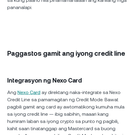
sa kung paano nila pinamamahalaan ang kanilang mga
pananalapi.
Paggastos gamit ang iyong credit line
Integrasyon ng Nexo Card
Ang
Nexo Card
ay direktang naka-integrate sa Nexo
Credit Line sa pamamagitan ng Credit Mode. Bawat
pagbili gamit ang card ay awtomatikong kumuha mula
sa iyong credit line — ibig sabihin, maaari kang
humiram laban sa iyong crypto sa punto ng pagbili,
kahit saan tinatanggap ang Mastercard sa buong