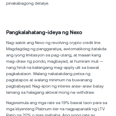
pinakabagong detalye.
Pangkalahatang-ideya ng Nexo
Nag-aalok ang Nexo ng revolving crypto credit line.
Magdagdag ng panggaratiya, awtomatikong itatakda
ang iyong limitasyon sa pag-utang, at maaari kang
mag-draw ng pondo, magbayad, at humiram muli —
nang hindi na kailangang mag-apply ulit sa bawat
pagkakataon. Walang nakatakdang petsa ng
pagtatapos at walang minimum na buwanang
pagbabayad. Nag-iipon ng interes araw-araw batay
lamang sa halagang aktwal mong na-withdraw.
Nagsisimula ang mga rate sa 1.9% bawat taon para sa
mga kliyenteng Platinum-tier na nagpapanatili ng LTV
Ratio na 20% o mas mababa. Ang iyong rate ay