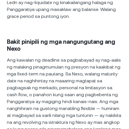
Ledn ay nag-liquidate ng kinakailangang halaga ng
Panggaratiya upang masaklaw ang balanse. Walang
grace period sa puntong iyon.
Bakit pinipili ng mga nangungutang ang
Nexo
Ang kawalan ng deadline sa pagbabayad ay nag-aalis
ng malaking pinagmumulan ng presyon na kaakibat ng
mga fixed-term na pautang. Sa Nexo, walang maturity
date na naghihintay na maaaring magtapat sa
pagbagsak ng merkado, personal na limitasyon sa
cash flow, o panahon kung saan ang pagbebenta ng
Panggaratiya ay magiging hindi kanais-nais. Ang mga
nanghihiram na gustong manatiling flexible — humiram
at magbayad sa sarili nilang mga tuntunin — ay nakikita
na ang revolving na istraktura ng Nexo ay mas angkop