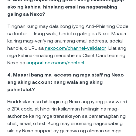
ako ng kahina-hinalang email na nagsasabing
galing sa Nexo?
Tingnan kung may dala itong iyong Anti-Phishing Code
sa footer — kung wala, hindi ito galing sa Nexo. Maaari
ka ring mag-verify ng anumang email address, social
handle, o URL sa
nexo.com/channel-validator
. Iulat ang
mga kahina-hinalang mensahe sa Client Care team ng
Nexo sa
support.nexo.com/contact
.
4. Maaari bang ma-access ng mga staff ng Nexo
ang aking account nang wala ang aking
pahintulot?
Hindi kailanman hihilingin ng Nexo ang iyong password
o 2FA code, at hindi rin kailanman hihilingin na mag-
authorize ka ng mga transaksyon sa pamamagitan ng
chat, email, o text. Kung may sinumang nagsasabing
sila ay Nexo support ay gumawa ng alinman sa mga