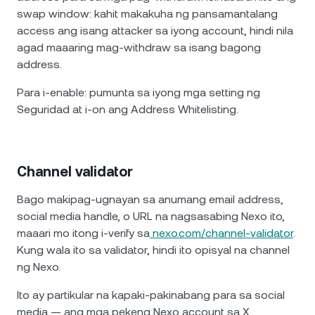
swap window: kahit makakuha ng pansamantalang
access ang isang attacker sa iyong account, hindi nila
agad maaaring mag-withdraw sa isang bagong
address.
Para i-enable: pumunta sa iyong mga setting ng
Seguridad at i-on ang Address Whitelisting.
Channel validator
Bago makipag-ugnayan sa anumang email address,
social media handle, o URL na nagsasabing Nexo ito,
maaari mo itong i-verify sa
nexo.com/channel-validator
.
Kung wala ito sa validator, hindi ito opisyal na channel
ng Nexo.
Ito ay partikular na kapaki-pakinabang para sa social
media — ang mga pekeng Nexo account sa X,