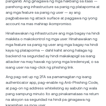
panganib. Ang ginagawa ng mga hakbang sa itaas —
parehong ang infrastructure sa panig ng plataporma at
ang mga feature sa panig ng user — ay ang
pagbabawas ng attack surface at paggawa ng iyong
account na mas mahirap ikompromiso.
Hinahawakan ng infrastructure ang mga bagay na hindi
makikita o makokontrol ng mga user. Hinahawakan ng
mga feature sa panig ng user ang mga bagay na hindi
kaya ng plataporma — dahil kahit anong halaga ng
backend na seguridad ay hindi makakapigil sa isang
attacker na may hawak ng iyong mga kredensyal, o sa
isang user na nag-click ng phishing link.
Ang pag-set up ng 2FA sa pamamagitan ng isang
authenticator app, pag-enable ng Anti-Phishing Code,
at pag-on ng address whitelisting ay aabutin ng wala
pang sampung minuto. Ito ang pinakamataas na return
na aksyon sa seguridad na hindi pa ginagawa ng
karamihan sa mga user.