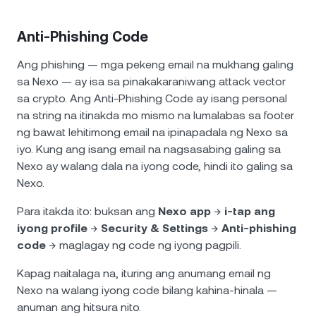
Anti-Phishing Code
Ang phishing — mga pekeng email na mukhang galing
sa Nexo — ay isa sa pinakakaraniwang attack vector
sa crypto. Ang Anti-Phishing Code ay isang personal
na string na itinakda mo mismo na lumalabas sa footer
ng bawat lehitimong email na ipinapadala ng Nexo sa
iyo. Kung ang isang email na nagsasabing galing sa
Nexo ay walang dala na iyong code, hindi ito galing sa
Nexo.
Para itakda ito: buksan ang
Nexo app
→
i-tap ang
iyong profile
→
Security & Settings
→
Anti-phishing
code
→ maglagay ng code ng iyong pagpili.
Kapag naitalaga na, ituring ang anumang email ng
Nexo na walang iyong code bilang kahina-hinala —
anuman ang hitsura nito.