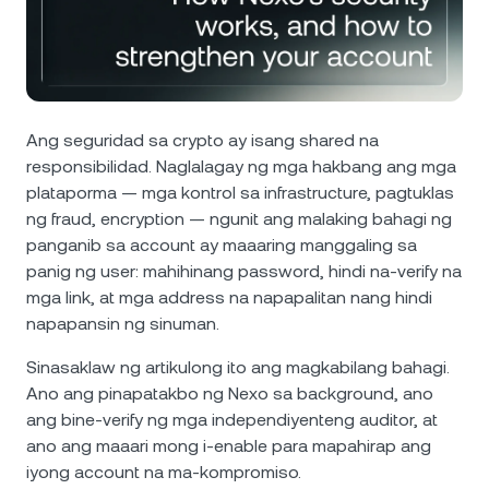
Balita at Mga Insight
NEXO Token
NEXO
0.40%
Futures
Help Center
Tether
USDT
0.01%
Nexo Card
Wealth Academy
Ang seguridad sa crypto ay isang shared na
USD Coin
USDC
0%
responsibilidad. Naglalagay ng mga hakbang ang mga
Pribadong Kliyente
plataporma — mga kontrol sa infrastructure, pagtuklas
Polkadot
DOT
0.24%
ng fraud, encryption — ngunit ang malaking bahagi ng
Loyalty Program
panganib sa account ay maaaring manggaling sa
panig ng user: mahihinang password, hindi na-verify na
XRP
XRP
0.34%
mga link, at mga address na napapalitan nang hindi
napapansin ng sinuman.
Solana
SOL
2.16%
Sinasaklaw ng artikulong ito ang magkabilang bahagi.
Ano ang pinapatakbo ng Nexo sa background, ano
EURC
EURC
0.14%
ang bine-verify ng mga independiyenteng auditor, at
ano ang maaari mong i-enable para mapahirap ang
I-browse ang lahat ng asset
iyong account na ma-kompromiso.