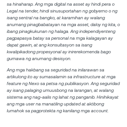
sa hinaharap. Ang mga digital na asset ay hindi pera o
Legal na tender, hindi sinusuportahan ng gobyerno o ng
isang sentral na bangko, at karamihan ay walang
anumang pinagbabatayan na mga asset, daloy ng kita, o
ibang pinagkukunan ng halaga. Ang independiyenteng
pagpapasya batay sa personal na mga kalagayan ay
dapat gawin, at ang konsultasyon sa isang
kwalipikadong propesyonal ay inirerekomenda bago
gumawa ng anumang desisyon.
Ang mga hakbang sa seguridad na inilarawan sa
artikulong ito ay sumasalamin sa infrastructure at mga
feature ng Nexo sa petsa ng publikasyon. Ang seguridad
ay isang palaging umuusbong na larangan, at walang
sistema ang nag-aalis ng lahat ng panganib. Hinihikayat
ang mga user na manatiling updated at aktibong
lumahok sa pagprotekta ng kanilang mga account.