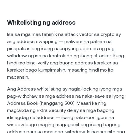
Whitelisting ng address
Isa sa mga mas tahimik na attack vector sa crypto ay
ang address swapping — malware na palihim na
pinapalitan ang isang nakopyang address ng pag-
withdraw ng isa na kontrolado ng isang attacker. Kung
hindi mo bine-verify ang buong address karakter sa
karakter bago kumpirmahin, maaaring hindi mo ito
mapansin.
Ang Address whitelisting ay nagla-lock ng iyong mga
pag-withdraw sa mga address na naka-save sa iyong
Address Book (hanggang 500). Maaari ka ring
magtakda ng Extra Security delay sa mga bagong
idinagdag na address — isang nako-configure na
window bago maging magagamit ang isang bagong
address para sa mga pag-withdraw. Isinasara nito ang