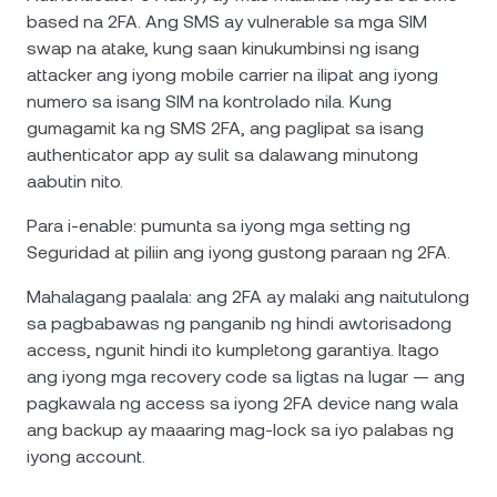
based na 2FA. Ang SMS ay vulnerable sa mga SIM
swap na atake, kung saan kinukumbinsi ng isang
attacker ang iyong mobile carrier na ilipat ang iyong
numero sa isang SIM na kontrolado nila. Kung
gumagamit ka ng SMS 2FA, ang paglipat sa isang
authenticator app ay sulit sa dalawang minutong
aabutin nito.
Para i-enable: pumunta sa iyong mga setting ng
Seguridad at piliin ang iyong gustong paraan ng 2FA.
Mahalagang paalala: ang 2FA ay malaki ang naitutulong
sa pagbabawas ng panganib ng hindi awtorisadong
access, ngunit hindi ito kumpletong garantiya. Itago
ang iyong mga recovery code sa ligtas na lugar — ang
pagkawala ng access sa iyong 2FA device nang wala
ang backup ay maaaring mag-lock sa iyo palabas ng
iyong account.