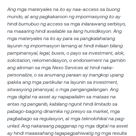
Ang mga materyales na ito ay naa-access sa buong
mundo, at ang pagkakaroon ng impormasyong ito ay
hindi bumubuo ng access sa mga inilarawang serbisyo,
na maaaring hindi available sa ilang hurisdiksyon. Ang
mga materyales na ito ay para sa pangkalahatang
layunin ng impormasyon lamang at hindi inilaan bilang
pampinansyal, legal, buwis, o payo sa investment, alok,
solicitation, rekomendasyon, o endorsement na gamitin
ang alinman sa mga Nexo Services at hindi naka-
personalize, o sa anumang paraan ay inangkop upang
ipakita ang mga partikular na layunin sa investment,
sitwasyong pinansyal, o mga pangangailangan. Ang
mga digital na asset ay napapailalim sa mataas na
antas ng panganib, kabilang ngunit hindi limitado sa
pabago-bagong dinamika ng presyo sa market, mga
pagbabago sa regulasyon, at mga teknolohikal na pag-
unlad. Ang nakaraang pagganap ng mga digital na asset
ay hindi maaasahang tagapagpahiwatig ng mga resulta