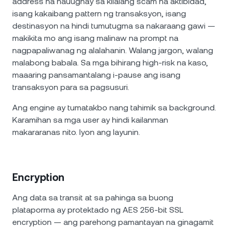
address na nauugnay sa kilalang scam na aktibidad,
isang kakaibang pattern ng transaksyon, isang
destinasyon na hindi tumutugma sa nakaraang gawi —
makikita mo ang isang malinaw na prompt na
nagpapaliwanag ng alalahanin. Walang jargon, walang
malabong babala. Sa mga bihirang high-risk na kaso,
maaaring pansamantalang i-pause ang isang
transaksyon para sa pagsusuri.
Ang engine ay tumatakbo nang tahimik sa background.
Karamihan sa mga user ay hindi kailanman
makararanas nito. Iyon ang layunin.
Encryption
Ang data sa transit at sa pahinga sa buong
plataporma ay protektado ng AES 256-bit SSL
encryption — ang parehong pamantayan na ginagamit