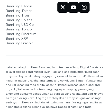
Bumili ng Bitcoin
Bumili ng Tether
Bumili ng Tron
Bumili ng Solana
Bumili ng USD Coin
Bumili ng Toncoin
Bumili ng Ethereum
Bumili ng XRP
Bumili ng Litecoin
Lahat o bahagi ng Nexo Services, ilang feature, o ilang Digital Assets, ay
di available sa ilang hurisdiksyon, kabilang ang mga lugar kung saan
may restriksyon o limitasyon, gaya ng ipinapakita sa Nexo Platform at sa
kaugnay na pangkalahatang terms and conditions. Bagama't natatangi
ang kalikasan ng mga digital asset, at kapag isinasaalang-alang ang
mga digital asset sa konteksto ng pagpapahusay ng yaman, ang
anumang ganitong sanggunian ay para sa pangkalahatang pag-unawa
sa mga alok ng Nexo. Ang mga materyales na may kaugnayan sa mga
serbisyo ng Nexo ay hindi dapat ituring na garantiya ng mga resulta sa
hinaharap o bilang pinansiyal na payo. Kapag ginamit ang mga