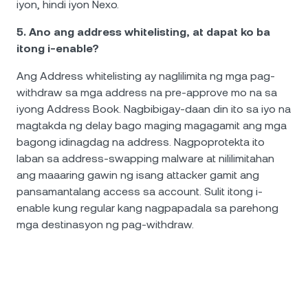
iyon, hindi iyon Nexo.
5. Ano ang address whitelisting, at dapat ko ba
itong i-enable?
Ang Address whitelisting ay naglilimita ng mga pag-
withdraw sa mga address na pre-approve mo na sa
iyong Address Book. Nagbibigay-daan din ito sa iyo na
magtakda ng delay bago maging magagamit ang mga
bagong idinagdag na address. Nagpoprotekta ito
laban sa address-swapping malware at nililimitahan
ang maaaring gawin ng isang attacker gamit ang
pansamantalang access sa account. Sulit itong i-
enable kung regular kang nagpapadala sa parehong
mga destinasyon ng pag-withdraw.