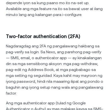
depende iyon sa kung paano mo ito na-set up.
Available ang mga feature na ito sa bawat user at ilang
minuto lang ang kailangan para i-configure.
Two-factor authentication (2FA)
Nagdaragdag ang 2FA ng pangalawang hakbang sa
pag-verify sa login. Sa Nexo, ang parehong pag-verify
— SMS, email, o authenticator app — ay kinakailangan
din sa mga sensitibong aksyon: mga pag-withdraw,
pag-edit ng Address Book, at mga pagbabago sa
mga setting ng seguridad. Kaya kahit may mayroon ng
iyong password, hindi nila maaaring ilipat ang pondo o
baguhin ang iyong setup nang wala ang pangalawang
factor.
Ang mga authenticator app (tulad ng Google
Authenticator o Authy) ay mas malakas kaysa sa SMS-