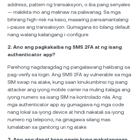
address, pattern ng transaksyon, o iba pang senyales
— makikita mo ang malinaw na paliwanag. Sa mga
bihirang high-risk na kaso, maaaring pansamantalang
i-pause ang transaksyon. Gumagana ito bilang default
nang walang kailangang i-configure.
2. Ano ang pagkakaiba ng SMS 2FA at ng isang
authenticator app?
Parehong nagdaragdag ng pangalawang hakbang sa
pag-verify sa login. Ang SMS 2FA ay vulnerable sa mga
SIM swap na atake, kung saan kinukumbinsi ng isang
attacker ang iyong mobile carrier na muling italaga ang
iyong numero sa isang SIM na kontrolado nila. Ang
mga authenticator app ay gumagawa ng mga code
nang lokal sa iyong device at hindi nakatali sa iyong
numero ng telepono, na ginagawa silang mas
lumalaban sa ganitong uri ng atake.
3. Ano ang dapat kong gawin kung makatanggap