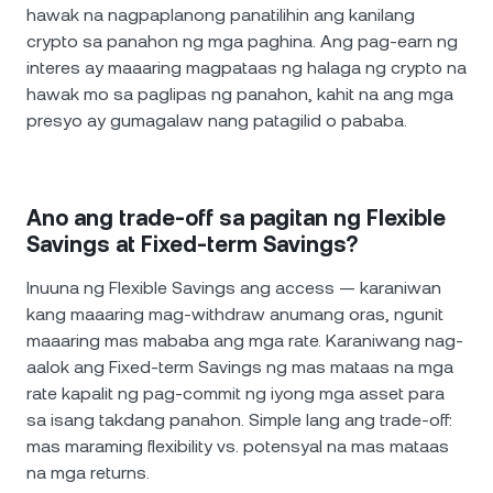
hawak na nagpaplanong panatilihin ang kanilang
crypto sa panahon ng mga paghina. Ang pag-earn ng
interes ay maaaring magpataas ng halaga ng crypto na
hawak mo sa paglipas ng panahon, kahit na ang mga
presyo ay gumagalaw nang patagilid o pababa.
Ano ang trade-off sa pagitan ng Flexible
Savings at Fixed-term Savings?
Inuuna ng Flexible Savings ang access — karaniwan
kang maaaring mag-withdraw anumang oras, ngunit
maaaring mas mababa ang mga rate. Karaniwang nag-
aalok ang Fixed-term Savings ng mas mataas na mga
rate kapalit ng pag-commit ng iyong mga asset para
sa isang takdang panahon. Simple lang ang trade-off:
mas maraming flexibility vs. potensyal na mas mataas
na mga returns.