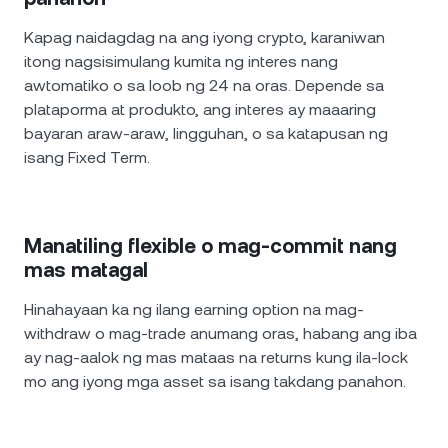
Kapag naidagdag na ang iyong crypto, karaniwan
itong nagsisimulang kumita ng interes nang
awtomatiko o sa loob ng 24 na oras. Depende sa
plataporma at produkto, ang interes ay maaaring
bayaran araw-araw, lingguhan, o sa katapusan ng
isang Fixed Term.
Manatiling flexible o mag-commit nang
mas matagal
Hinahayaan ka ng ilang earning option na mag-
withdraw o mag-trade anumang oras, habang ang iba
ay nag-aalok ng mas mataas na returns kung ila-lock
mo ang iyong mga asset sa isang takdang panahon.