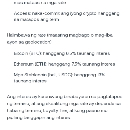
mas mataas na mga rate
Access: naka-commit ang iyong crypto hanggang
sa matapos ang term
Halimbawa ng rate (maaaring magbago o mag-iba
ayon sa geolocation):
Bitcoin (BTC): hanggang 6.5% taunang interes
Ethereum (ETH): hanggang 7.5% taunang interes
Mga Stablecoin (hal., USDC): hanggang 13%
taunang interes
Ang interes ay karaniwang binabayaran sa pagtatapos
ng termino, at ang eksaktong mga rate ay depende sa
haba ng termino, Loyalty Tier, at kung paano mo
pipiliing tanggapin ang interes.