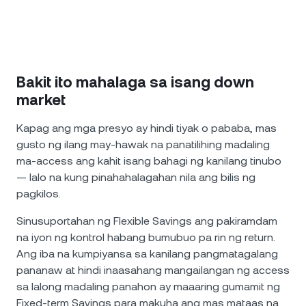
Bakit ito mahalaga sa isang down
market
Kapag ang mga presyo ay hindi tiyak o pababa, mas
gusto ng ilang may-hawak na panatilihing madaling
ma-access ang kahit isang bahagi ng kanilang tinubo
— lalo na kung pinahahalagahan nila ang bilis ng
pagkilos.
Sinusuportahan ng Flexible Savings ang pakiramdam
na iyon ng kontrol habang bumubuo pa rin ng return.
Ang iba na kumpiyansa sa kanilang pangmatagalang
pananaw at hindi inaasahang mangailangan ng access
sa lalong madaling panahon ay maaaring gumamit ng
Fixed-term Savings para makuha ang mas mataas na