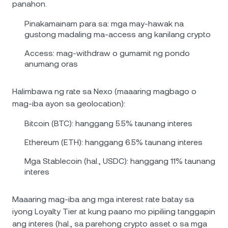
panahon.
Pinakamainam para sa: mga may-hawak na
gustong madaling ma-access ang kanilang crypto
Access: mag-withdraw o gumamit ng pondo
anumang oras
Halimbawa ng rate sa Nexo (maaaring magbago o
mag-iba ayon sa geolocation):
Bitcoin (BTC): hanggang 5.5% taunang interes
Ethereum (ETH): hanggang 6.5% taunang interes
Mga Stablecoin (hal., USDC): hanggang 11% taunang
interes
Maaaring mag-iba ang mga interest rate batay sa
iyong Loyalty Tier at kung paano mo pipiliing tanggapin
ang interes (hal., sa parehong crypto asset o sa mga