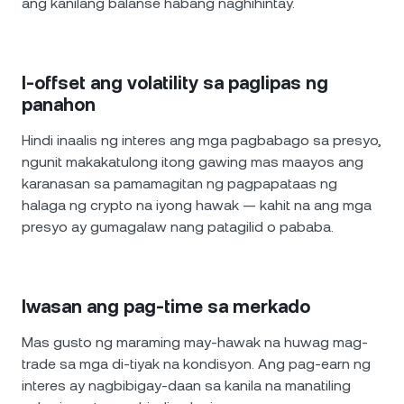
ang kanilang balanse habang naghihintay.
I-offset ang volatility sa paglipas ng
panahon
Hindi inaalis ng interes ang mga pagbabago sa presyo,
ngunit makakatulong itong gawing mas maayos ang
karanasan sa pamamagitan ng pagpapataas ng
halaga ng crypto na iyong hawak — kahit na ang mga
presyo ay gumagalaw nang patagilid o pababa.
Iwasan ang pag-time sa merkado
Mas gusto ng maraming may-hawak na huwag mag-
trade sa mga di-tiyak na kondisyon. Ang pag-earn ng
interes ay nagbibigay-daan sa kanila na manatiling