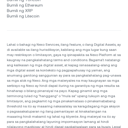
Bumili ng Ethereum
Bumili ng XRP
Bumili ng Litecoin
Lahat o bahagi ng Nexo Services, ilang feature, o ilang Digital Assets, ay
di available sa ilang hurisdiksyon, kabilang ang mga lugar kung saan
may restriksyon o limitasyon, gaya ng ipinapakita sa Nexo Platform at sa
kaugnay na pangkalahatang terms and conditions. Bagama't natatangi
ang kalikasan ng mga digital asset, at kapag isinasaalang-alang ang
mga digital asset sa konteksto ng pagpapahusay ng yaman, ang
anumang ganitong sanggunian ay para sa pangkalahatang pag-unawa
sa mga alok ng Nexo. Ang mga materyales na may kaugnayan sa mga
serbisyo ng Nexo ay hindi dapat ituring na garantiya ng mga resulta sa
hinaharap o bilang pinansiyal na payo. Kapag ginamit ang mga
terminong tulad ng "hanggang" o "mula sa" upang tukuyin ang mga
limitasyon, ang pagkamit ng mga pinakamataas o pinakamababang
threshold na ito ay maaaring nakasalalay sa karagdagang mga aksyon
o pagsasakatuparan ng ilang pamantayan at kinakailangan na
maaaring hindi makamit ng lahat ng kliyente. Ang materyal na ito ay
para sa pangkalahatang layuning impormasyon lamang at hindi
nilalayong magbigay at hindi dapat pagkatiwalaan para sa buwis, Legal