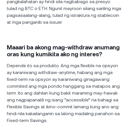
pangkalahatan ay hindi sila nagbabago sa presyo
tulad ng BTC o ETH. Ngunit mayroon silang sariling mga
pagsasaalang-alang, tulad ng istraktura ng stablecoin
at mga panganib sa issuer.
Maaari ba akong mag-withdraw anumang
oras kung kumikita ako ng interes?
Depende ito sa produkto. Ang mga flexible na opsyon
ay karaniwang withdraw-anytime, habang ang mga
fixed-term na opsyon ay karaniwang ginagawang
commited ang mga pondo hanggang sa matapos ang
term. Ito ang dahilan kung bakit maraming may-hawak
ang nagpapanatili ng isang “accessible” na bahagi sa
Flexible Savings at ikino-commit lamang kung ano ang
hindi nila kakailanganin sa lalong madaling panahon sa
Fixed-term Savings.