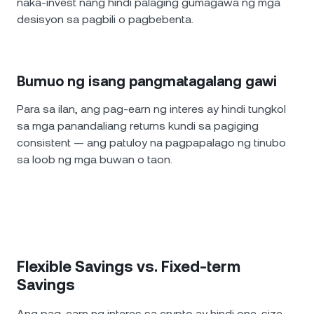
naka-invest nang hindi palaging gumagawa ng mga
desisyon sa pagbili o pagbebenta.
Bumuo ng isang pangmatagalang gawi
Para sa ilan, ang pag-earn ng interes ay hindi tungkol
sa mga panandaliang returns kundi sa pagiging
consistent — ang patuloy na pagpapalago ng tinubo
sa loob ng mga buwan o taon.
Flexible Savings vs. Fixed-term
Savings
Ang pag-earn ng interes sa crypto ay hindi one-size-