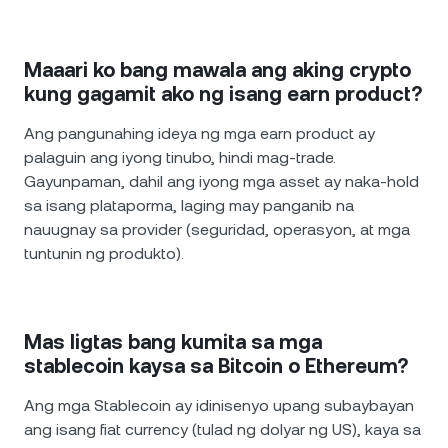
Maaari ko bang mawala ang aking crypto
kung gagamit ako ng isang earn product?
Ang pangunahing ideya ng mga earn product ay
palaguin ang iyong tinubo, hindi mag-trade.
Gayunpaman, dahil ang iyong mga asset ay naka-hold
sa isang plataporma, laging may panganib na
nauugnay sa provider (seguridad, operasyon, at mga
tuntunin ng produkto).
Mas ligtas bang kumita sa mga
stablecoin kaysa sa Bitcoin o Ethereum?
Ang mga Stablecoin ay idinisenyo upang subaybayan
ang isang fiat currency (tulad ng dolyar ng US), kaya sa