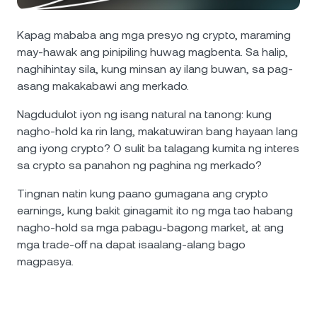
Balita at Mga Insight
NEXO Token
NEXO
0.81%
Futures
Kapag mababa ang mga presyo ng crypto, maraming
Help Center
may-hawak ang pinipiling huwag magbenta. Sa halip,
Tether
USDT
0.03%
Nexo Card
naghihintay sila, kung minsan ay ilang buwan, sa pag-
Wealth Academy
asang makakabawi ang merkado.
USD Coin
USDC
0.01%
Nagdudulot iyon ng isang natural na tanong: kung
Pribadong Kliyente
nagho-hold ka rin lang, makatuwiran bang hayaan lang
Polkadot
DOT
3.35%
ang iyong crypto? O sulit ba talagang kumita ng interes
Loyalty Program
sa crypto sa panahon ng paghina ng merkado?
XRP
XRP
1.60%
Tingnan natin kung paano gumagana ang crypto
earnings, kung bakit ginagamit ito ng mga tao habang
Solana
SOL
0.61%
nagho-hold sa mga pabagu-bagong market, at ang
mga trade-off na dapat isaalang-alang bago
EURC
EURC
0.18%
magpasya.
I-browse ang lahat ng asset