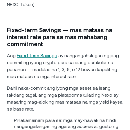
NEXO Token).
Fixed-term Savings — mas mataas na
interest rate para sa mas mahabang
commitment
Ang
Fixed-term Savings
ay nangangahulugan ng pag-
commit ng iyong crypto para sa isang partikular na
panahon — madalas na 1, 3, 6, o 12 buwan kapalit ng
mas mataas na mga interest rate.
Dahil naka-commit ang iyong mga asset sa isang
takdang tagal, ang mga plataporma tulad ng Nexo ay
maaaring mag-alok ng mas mataas na mga yield kaysa
sa base rate.
Pinakamainam para sa: mga may-hawak na hindi
nangangailangan ng agarang access at gusto ng