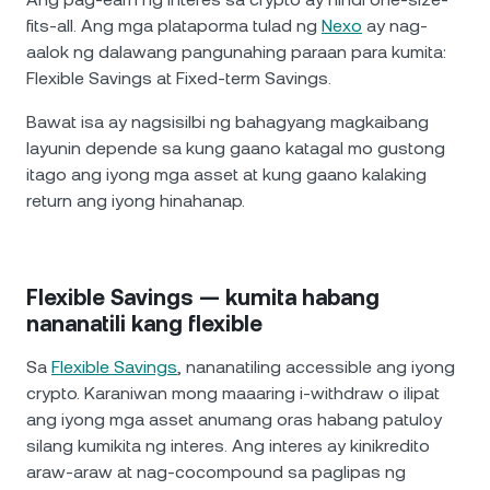
fits-all. Ang mga plataporma tulad ng
Nexo
ay nag-
aalok ng dalawang pangunahing paraan para kumita:
Flexible Savings at Fixed-term Savings.
Bawat isa ay nagsisilbi ng bahagyang magkaibang
layunin depende sa kung gaano katagal mo gustong
itago ang iyong mga asset at kung gaano kalaking
return ang iyong hinahanap.
Flexible Savings — kumita habang
nananatili kang flexible
Sa
Flexible Savings
, nananatiling accessible ang iyong
crypto. Karaniwan mong maaaring i-withdraw o ilipat
ang iyong mga asset anumang oras habang patuloy
silang kumikita ng interes. Ang interes ay kinikredito
araw-araw at nag-cocompound sa paglipas ng