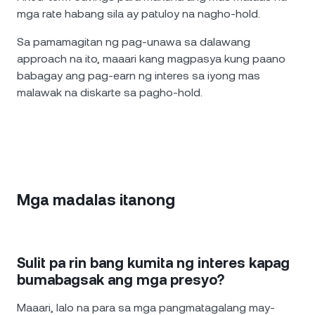
mga rate habang sila ay patuloy na nagho-hold.
Sa pamamagitan ng pag-unawa sa dalawang
approach na ito, maaari kang magpasya kung paano
babagay ang pag-earn ng interes sa iyong mas
malawak na diskarte sa pagho-hold.
Mga madalas itanong
Sulit pa rin bang kumita ng interes kapag
bumabagsak ang mga presyo?
Maaari, lalo na para sa mga pangmatagalang may-