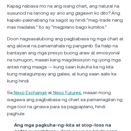
Kapag nabasa mo na ang isang chart, ang natural na
susunod na tanong ay:
ano ang gagawin ko dito?
Ang
kapaki-pakinabang na sagot ay hindi "mag-trade nang
mas madalas." Ito ay "magplano bago kumilos."
Doon nagsasalubong ang pagbabasa ng mga chart at
ang aktwal na pamamahala ng panganib. Sa halip na
bantayan ang mga presyo buong araw at emosyonal
na tumugon, maaari kang magdesisyon ng iyong mga
antas nang maaga — kung saan kukuha ka ng kita
kung matagumpay ang galaw, at kung saan aalis ka
kung hindi.
Sa
Nexo Exchange
at
Nexo Futures
, maaari mong
isagawa ang pagbabasa ng chart sa pamamagitan ng
mga tool na ginawa para sa pagpaplano, hindi
paghula:
Ang mga pagkuha-ng-kita at stop-loss na