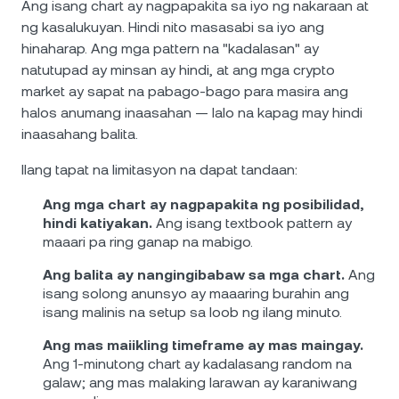
Ang isang chart ay nagpapakita sa iyo ng nakaraan at
ng kasalukuyan. Hindi nito masasabi sa iyo ang
hinaharap. Ang mga pattern na "kadalasan" ay
natutupad ay minsan ay hindi, at ang mga crypto
market ay sapat na pabago-bago para masira ang
halos anumang inaasahan — lalo na kapag may hindi
inaasahang balita.
Ilang tapat na limitasyon na dapat tandaan:
Ang mga chart ay nagpapakita ng posibilidad,
hindi katiyakan.
Ang isang textbook pattern ay
maaari pa ring ganap na mabigo.
Ang balita ay nangingibabaw sa mga chart.
Ang
isang solong anunsyo ay maaaring burahin ang
isang malinis na setup sa loob ng ilang minuto.
Ang mas maiikling timeframe ay mas maingay.
Ang 1-minutong chart ay kadalasang random na
galaw; ang mas malaking larawan ay karaniwang