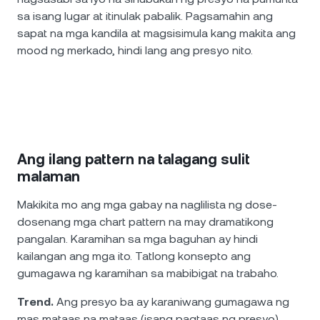
sa isang lugar at itinulak pabalik. Pagsamahin ang
sapat na mga kandila at magsisimula kang makita ang
mood ng merkado, hindi lang ang presyo nito.
Ang ilang pattern na talagang sulit
malaman
Makikita mo ang mga gabay na naglilista ng dose-
dosenang mga chart pattern na may dramatikong
pangalan. Karamihan sa mga baguhan ay hindi
kailangan ang mga ito. Tatlong konsepto ang
gumagawa ng karamihan sa mabibigat na trabaho.
Trend.
Ang presyo ba ay karaniwang gumagawa ng
mas mataas na mataas (isang pagtaas ng presyo),