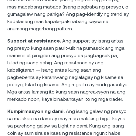
mas mababang mababa (isang pagbaba ng presyo), o
gumagalaw nang pahiga? Ang pag-identify ng trend ay
kadalasang mas kapaki-pakinabang kaysa sa
anumang magarbong pattern.
Support at resistance.
Ang support ay isang antas
ng presyo kung saan paulit-ulit na pumasok ang mga
mamimili at pinigilan ang presyo sa pagbagsak pa,
tulad ng isang sahig. Ang resistance ay ang
kabaligtaran — isang antas kung saan ang
pagbebenta ay karaniwang naglalagay ng kisame sa
presyo, tulad ng kisame. Ang mga ito ay hindi garantiya.
Mga antas lamang ito kung saan nagreaksyon na ang
merkado noon, kaya binabantayan ito ng mga trader.
Kumpirmasyon ng dami.
Ang isang galaw ng presyo
sa malakas na dami ay may mas malaking bigat kaysa
sa parehong galaw sa Light na dami. Kung ang isang
coin ay sumisira sa itaas ng resistance ngunit halos