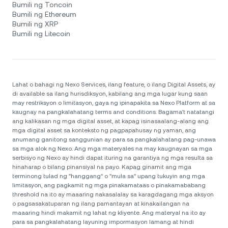
Bumili ng Toncoin
Bumili ng Ethereum
Bumili ng XRP
Bumili ng Litecoin
Lahat o bahagi ng Nexo Services, ilang feature, o ilang Digital Assets, ay
di available sa ilang hurisdiksyon, kabilang ang mga lugar kung saan
may restriksyon o limitasyon, gaya ng ipinapakita sa Nexo Platform at sa
kaugnay na pangkalahatang terms and conditions. Bagama't natatangi
ang kalikasan ng mga digital asset, at kapag isinasaalang-alang ang
mga digital asset sa konteksto ng pagpapahusay ng yaman, ang
anumang ganitong sanggunian ay para sa pangkalahatang pag-unawa
sa mga alok ng Nexo. Ang mga materyales na may kaugnayan sa mga
serbisyo ng Nexo ay hindi dapat ituring na garantiya ng mga resulta sa
hinaharap o bilang pinansiyal na payo. Kapag ginamit ang mga
terminong tulad ng "hanggang" o "mula sa" upang tukuyin ang mga
limitasyon, ang pagkamit ng mga pinakamataas o pinakamababang
threshold na ito ay maaaring nakasalalay sa karagdagang mga aksyon
o pagsasakatuparan ng ilang pamantayan at kinakailangan na
maaaring hindi makamit ng lahat ng kliyente. Ang materyal na ito ay
para sa pangkalahatang layuning impormasyon lamang at hindi