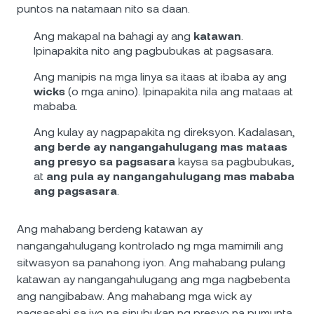
puntos na natamaan nito sa daan.
Ang makapal na bahagi ay ang
katawan
.
Ipinapakita nito ang pagbubukas at pagsasara.
Ang manipis na mga linya sa itaas at ibaba ay ang
wicks
(o mga anino). Ipinapakita nila ang mataas at
mababa.
Ang kulay ay nagpapakita ng direksyon. Kadalasan,
ang berde ay nangangahulugang mas mataas
ang presyo sa pagsasara
kaysa sa pagbubukas,
at
ang pula ay nangangahulugang mas mababa
ang pagsasara
.
Ang mahabang berdeng katawan ay
nangangahulugang kontrolado ng mga mamimili ang
sitwasyon sa panahong iyon. Ang mahabang pulang
katawan ay nangangahulugang ang mga nagbebenta
ang nangibabaw. Ang mahabang mga wick ay
nagsasabi sa iyo na sinubukan ng presyo na pumunta