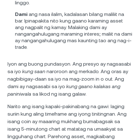
linggo.
Dami
ang nasa ilalim, kadalasan bilang maliliit na
bar. Ipinapakita nito kung gaano karaming asset
ang nagpalit ng kamay. Malaking dami ay
nangangahulugang maraming interes; maliit na dami
ay nangangahulugang mas kaunting tao ang nag-i-
trade.
Iyon ang buong pundasyon. Ang presyo ay nagsasabi
sa iyo
kung saan
naroroon ang merkado. Ang oras ay
nagbibigay-daan sa iyo na mag-zoom in o out. Ang
dami ay nagsasabi sa iyo
kung gaano kalakas ang
paniniwala
sa likod ng isang galaw.
Narito ang isang kapaki-pakinabang na gawi: laging
suriin kung aling timeframe ang iyong tinitingnan. Ang
isang coin ay maaaring mukhang bumabagsak sa
isang 5-minutong chart at matatag na umaakyat sa
lingguhang chart. Parehong asset, magkaibang