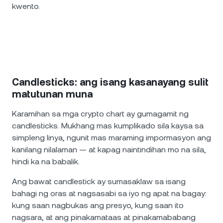
kwento.
Candlesticks: ang isang kasanayang sulit
matutunan muna
Karamihan sa mga crypto chart ay gumagamit ng
candlesticks. Mukhang mas kumplikado sila kaysa sa
simpleng linya, ngunit mas maraming impormasyon ang
kanilang nilalaman — at kapag naintindihan mo na sila,
hindi ka na babalik.
Ang bawat candlestick ay sumasaklaw sa isang
bahagi ng oras at nagsasabi sa iyo ng apat na bagay:
kung saan nagbukas ang presyo, kung saan ito
nagsara, at ang pinakamataas at pinakamababang