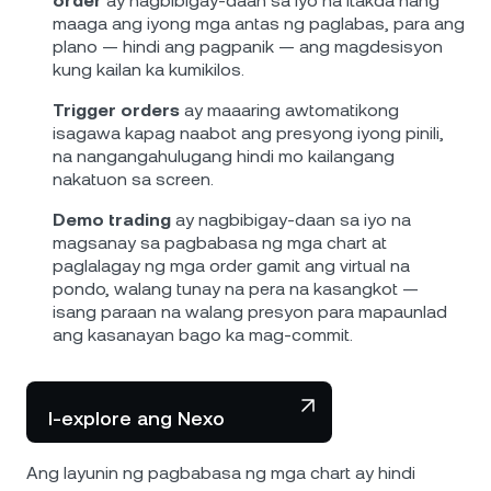
order
ay nagbibigay-daan sa iyo na itakda nang
maaga ang iyong mga antas ng paglabas, para ang
plano — hindi ang pagpanik — ang magdesisyon
kung kailan ka kumikilos.
Trigger orders
ay maaaring awtomatikong
isagawa kapag naabot ang presyong iyong pinili,
na nangangahulugang hindi mo kailangang
nakatuon sa screen.
Demo trading
ay nagbibigay-daan sa iyo na
magsanay sa pagbabasa ng mga chart at
paglalagay ng mga order gamit ang virtual na
pondo, walang tunay na pera na kasangkot —
isang paraan na walang presyon para mapaunlad
ang kasanayan bago ka mag-commit.
I-explore ang Nexo
Ang layunin ng pagbabasa ng mga chart ay hindi