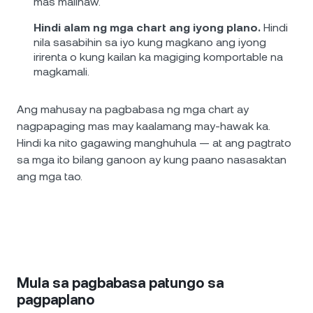
mas malinaw.
Hindi alam ng mga chart ang iyong plano.
Hindi
nila sasabihin sa iyo kung magkano ang iyong
irirenta o kung kailan ka magiging komportable na
magkamali.
Ang mahusay na pagbabasa ng mga chart ay
nagpapaging mas may kaalamang may-hawak ka.
Hindi ka nito gagawing manghuhula — at ang pagtrato
sa mga ito bilang ganoon ay kung paano nasasaktan
ang mga tao.
Mula sa pagbabasa patungo sa
pagpaplano