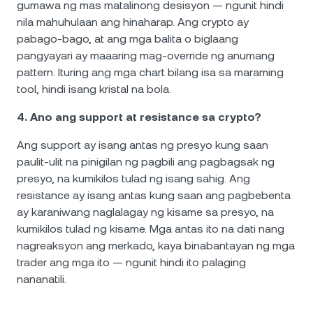
gumawa ng mas matalinong desisyon — ngunit hindi
nila mahuhulaan ang hinaharap. Ang crypto ay
pabago-bago, at ang mga balita o biglaang
pangyayari ay maaaring mag-override ng anumang
pattern. Ituring ang mga chart bilang isa sa maraming
tool, hindi isang kristal na bola.
4. Ano ang support at resistance sa crypto?
Ang support ay isang antas ng presyo kung saan
paulit-ulit na pinigilan ng pagbili ang pagbagsak ng
presyo, na kumikilos tulad ng isang sahig. Ang
resistance ay isang antas kung saan ang pagbebenta
ay karaniwang naglalagay ng kisame sa presyo, na
kumikilos tulad ng kisame. Mga antas ito na dati nang
nagreaksyon ang merkado, kaya binabantayan ng mga
trader ang mga ito — ngunit hindi ito palaging
nananatili.