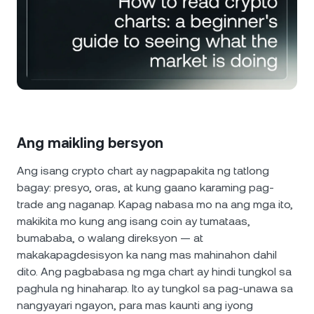
Balita at Mga Insight
NEXO Token
NEXO
0.47%
Futures
Help Center
Tether
USDT
0.02%
Nexo Card
Wealth Academy
USD Coin
USDC
0%
Pribadong Kliyente
Polkadot
DOT
1.92%
Ang maikling bersyon
Loyalty Program
Ang isang crypto chart ay nagpapakita ng tatlong
XRP
XRP
1.66%
bagay: presyo, oras, at kung gaano karaming pag-
trade ang naganap. Kapag nabasa mo na ang mga ito,
Solana
SOL
0.04%
makikita mo kung ang isang coin ay tumataas,
bumababa, o walang direksyon — at
EURC
EURC
0.01%
makakapagdesisyon ka nang mas mahinahon dahil
dito. Ang pagbabasa ng mga chart ay hindi tungkol sa
paghula ng hinaharap. Ito ay tungkol sa pag-unawa sa
I-browse ang lahat ng asset
nangyayari ngayon, para mas kaunti ang iyong