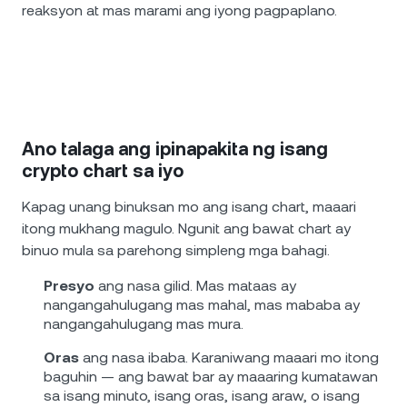
reaksyon at mas marami ang iyong pagpaplano.
Ano talaga ang ipinapakita ng isang
crypto chart sa iyo
Kapag unang binuksan mo ang isang chart, maaari
itong mukhang magulo. Ngunit ang bawat chart ay
binuo mula sa parehong simpleng mga bahagi.
Presyo
ang nasa gilid. Mas mataas ay
nangangahulugang mas mahal, mas mababa ay
nangangahulugang mas mura.
Oras
ang nasa ibaba. Karaniwang maaari mo itong
baguhin — ang bawat bar ay maaaring kumatawan
sa isang minuto, isang oras, isang araw, o isang