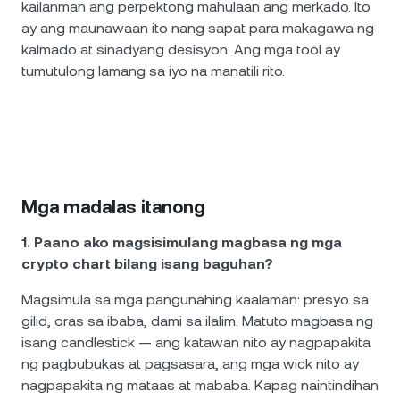
kailanman ang perpektong mahulaan ang merkado. Ito
ay ang maunawaan ito nang sapat para makagawa ng
kalmado at sinadyang desisyon. Ang mga tool ay
tumutulong lamang sa iyo na manatili rito.
Mga madalas itanong
1. Paano ako magsisimulang magbasa ng mga
crypto chart bilang isang baguhan?
Magsimula sa mga pangunahing kaalaman: presyo sa
gilid, oras sa ibaba, dami sa ilalim. Matuto magbasa ng
isang candlestick — ang katawan nito ay nagpapakita
ng pagbubukas at pagsasara, ang mga wick nito ay
nagpapakita ng mataas at mababa. Kapag naintindihan