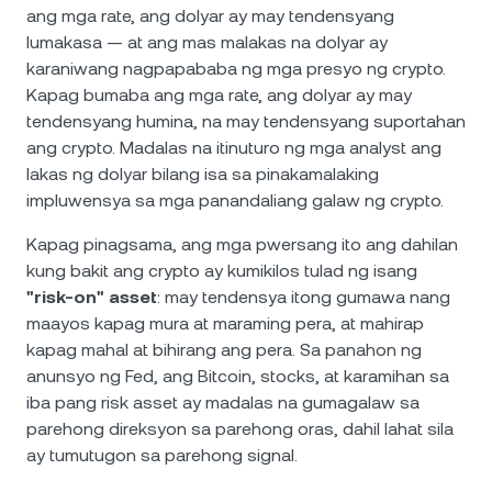
ang mga rate, ang dolyar ay may tendensyang
lumakasa — at ang mas malakas na dolyar ay
karaniwang nagpapababa ng mga presyo ng crypto.
Kapag bumaba ang mga rate, ang dolyar ay may
tendensyang humina, na may tendensyang suportahan
ang crypto. Madalas na itinuturo ng mga analyst ang
lakas ng dolyar bilang isa sa pinakamalaking
impluwensya sa mga panandaliang galaw ng crypto.
Kapag pinagsama, ang mga pwersang ito ang dahilan
kung bakit ang crypto ay kumikilos tulad ng isang
"risk-on" asset
: may tendensya itong gumawa nang
maayos kapag mura at maraming pera, at mahirap
kapag mahal at bihirang ang pera. Sa panahon ng
anunsyo ng Fed, ang Bitcoin, stocks, at karamihan sa
iba pang risk asset ay madalas na gumagalaw sa
parehong direksyon sa parehong oras, dahil lahat sila
ay tumutugon sa parehong signal.