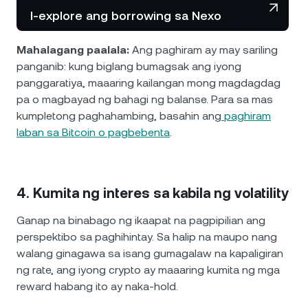
I-explore ang borrowing sa Nexo
Mahalagang paalala:
Ang paghiram ay may sariling
panganib: kung biglang bumagsak ang iyong
panggaratiya, maaaring kailangan mong magdagdag
pa o magbayad ng bahagi ng balanse. Para sa mas
kumpletong paghahambing, basahin ang
paghiram
laban sa Bitcoin o pagbebenta
.
4. Kumita ng interes sa kabila ng volatility
Ganap na binabago ng ikaapat na pagpipilian ang
perspektibo sa paghihintay. Sa halip na maupo nang
walang ginagawa sa isang gumagalaw na kapaligiran
ng rate, ang iyong crypto ay maaaring kumita ng mga
reward habang ito ay naka-hold.