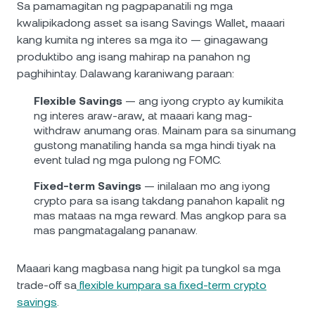
Sa pamamagitan ng pagpapanatili ng mga
kwalipikadong asset sa isang Savings Wallet, maaari
kang kumita ng interes sa mga ito — ginagawang
produktibo ang isang mahirap na panahon ng
paghihintay. Dalawang karaniwang paraan:
Flexible Savings
— ang iyong crypto ay kumikita
ng interes araw-araw, at maaari kang mag-
withdraw anumang oras. Mainam para sa sinumang
gustong manatiling handa sa mga hindi tiyak na
event tulad ng mga pulong ng FOMC.
Fixed-term Savings
— inilalaan mo ang iyong
crypto para sa isang takdang panahon kapalit ng
mas mataas na mga reward. Mas angkop para sa
mas pangmatagalang pananaw.
Maaari kang magbasa nang higit pa tungkol sa mga
trade-off sa
flexible kumpara sa fixed-term crypto
savings
.