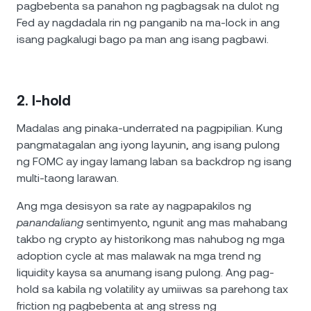
pagbebenta sa panahon ng pagbagsak na dulot ng
Fed ay nagdadala rin ng panganib na ma-lock in ang
isang pagkalugi bago pa man ang isang pagbawi.
2. I-hold
Madalas ang pinaka-underrated na pagpipilian. Kung
pangmatagalan ang iyong layunin, ang isang pulong
ng FOMC ay ingay lamang laban sa backdrop ng isang
multi-taong larawan.
Ang mga desisyon sa rate ay nagpapakilos ng
panandaliang
sentimyento, ngunit ang mas mahabang
takbo ng crypto ay historikong mas nahubog ng mga
adoption cycle at mas malawak na mga trend ng
liquidity kaysa sa anumang isang pulong. Ang pag-
hold sa kabila ng volatility ay umiiwas sa parehong tax
friction ng pagbebenta at ang stress ng