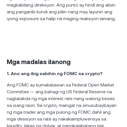
magkabilang direksyon. Ang punto ay hindi ang alisin
ang panganib kundi ang piliin nang may layunin ang
iyong exposure sa halip na maging reaksyon lamang.
Mga madalas itanong
1. Ano ang ibig sabihin ng FOMC sa crypto?
Ang FOMC ay kumakatawan sa Federal Open Market
Committee — ang bahagi ng US Federal Reserve na
nagtatakda ng mga interest rate nang walong beses
sa isang taon. Sa crypto, maingat na sinusubaybayan
ng mga trader ang mga pulong ng FOMC dahil ang
mga desisyon sa rate ay nakakaimpluwensya sa
liquidity, lakas ng dolyar, at pangkalahatang risk