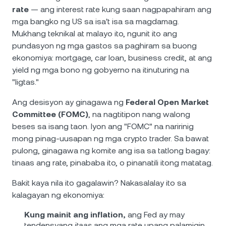
rate
— ang interest rate kung saan nagpapahiram ang
mga bangko ng US sa isa't isa sa magdamag.
Mukhang teknikal at malayo ito, ngunit ito ang
pundasyon ng mga gastos sa paghiram sa buong
ekonomiya: mortgage, car loan, business credit, at ang
yield ng mga bono ng gobyerno na itinuturing na
"ligtas."
Ang desisyon ay ginagawa ng
Federal Open Market
Committee (FOMC)
, na nagtitipon nang walong
beses sa isang taon. Iyon ang "FOMC" na naririnig
mong pinag-uusapan ng mga crypto trader. Sa bawat
pulong, ginagawa ng komite ang isa sa tatlong bagay:
tinaas ang rate, pinababa ito, o pinanatili itong matatag.
Bakit kaya nila ito gagalawin? Nakasalalay ito sa
kalagayan ng ekonomiya:
Kung mainit ang inflation,
ang Fed ay may
tendensyang
itaas
ang mga rate upang palamigin