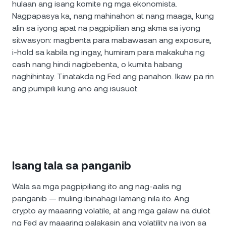
hulaan ang isang komite ng mga ekonomista.
Nagpapasya ka, nang mahinahon at nang maaga, kung
alin sa iyong apat na pagpipilian ang akma sa iyong
sitwasyon: magbenta para mabawasan ang exposure,
i-hold sa kabila ng ingay, humiram para makakuha ng
cash nang hindi nagbebenta, o kumita habang
naghihintay. Tinatakda ng Fed ang panahon. Ikaw pa rin
ang pumipili kung ano ang isusuot.
Isang tala sa panganib
Wala sa mga pagpipiliang ito ang nag-aalis ng
panganib — muling ibinahagi lamang nila ito. Ang
crypto ay maaaring volatile, at ang mga galaw na dulot
ng Fed ay maaaring palakasin ang volatility na iyon sa