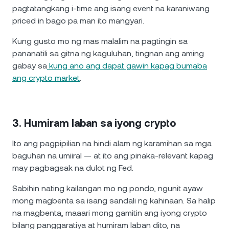
pagtatangkang i-time ang isang event na karaniwang
priced in bago pa man ito mangyari.
Kung gusto mo ng mas malalim na pagtingin sa
pananatili sa gitna ng kaguluhan, tingnan ang aming
gabay sa
kung ano ang dapat gawin kapag bumaba
ang crypto market
.
3. Humiram laban sa iyong crypto
Ito ang pagpipilian na hindi alam ng karamihan sa mga
baguhan na umiiral — at ito ang pinaka-relevant kapag
may pagbagsak na dulot ng Fed.
Sabihin nating kailangan mo ng pondo, ngunit ayaw
mong magbenta sa isang sandali ng kahinaan. Sa halip
na magbenta, maaari mong gamitin ang iyong crypto
bilang panggaratiya at humiram laban dito, na