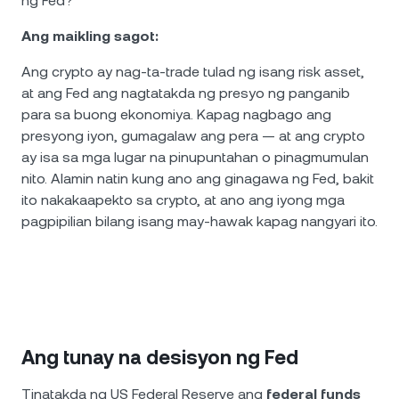
ng Fed?
Ang maikling sagot:
Ang crypto ay nag-ta-trade tulad ng isang risk asset,
at ang Fed ang nagtatakda ng presyo ng panganib
para sa buong ekonomiya. Kapag nagbago ang
presyong iyon, gumagalaw ang pera — at ang crypto
ay isa sa mga lugar na pinupuntahan o pinagmumulan
nito. Alamin natin kung ano ang ginagawa ng Fed, bakit
ito nakakaapekto sa crypto, at ano ang iyong mga
pagpipilian bilang isang may-hawak kapag nangyari ito.
Ang tunay na desisyon ng Fed
Tinatakda ng US Federal Reserve ang
federal funds