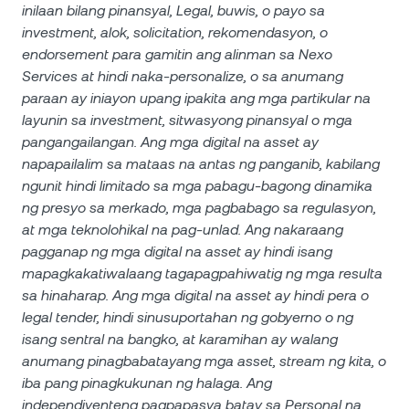
inilaan bilang pinansyal, Legal, buwis, o payo sa
investment, alok, solicitation, rekomendasyon, o
endorsement para gamitin ang alinman sa Nexo
Services at hindi naka-personalize, o sa anumang
paraan ay iniayon upang ipakita ang mga partikular na
layunin sa investment, sitwasyong pinansyal o mga
pangangailangan. Ang mga digital na asset ay
napapailalim sa mataas na antas ng panganib, kabilang
ngunit hindi limitado sa mga pabagu-bagong dinamika
ng presyo sa merkado, mga pagbabago sa regulasyon,
at mga teknolohikal na pag-unlad. Ang nakaraang
pagganap ng mga digital na asset ay hindi isang
mapagkakatiwalaang tagapagpahiwatig ng mga resulta
sa hinaharap. Ang mga digital na asset ay hindi pera o
legal tender, hindi sinusuportahan ng gobyerno o ng
isang sentral na bangko, at karamihan ay walang
anumang pinagbabatayang mga asset, stream ng kita, o
iba pang pinagkukunan ng halaga. Ang
independiyenteng pagpapasya batay sa Personal na