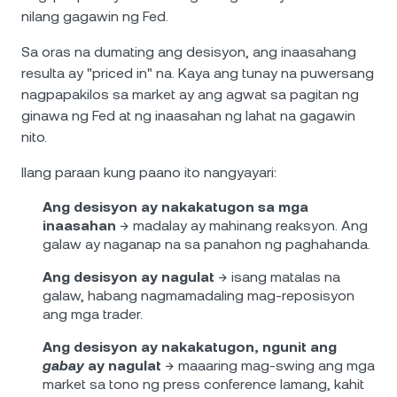
nilang gagawin ng Fed.
Sa oras na dumating ang desisyon, ang inaasahang
resulta ay "priced in" na. Kaya ang tunay na puwersang
nagpapakilos sa market ay ang agwat sa pagitan ng
ginawa ng Fed at ng inaasahan ng lahat na gagawin
nito.
Ilang paraan kung paano ito nangyayari:
Ang desisyon ay nakakatugon sa mga
inaasahan
→ madalay ay mahinang reaksyon. Ang
galaw ay naganap na sa panahon ng paghahanda.
Ang desisyon ay nagulat
→ isang matalas na
galaw, habang nagmamadaling mag-reposisyon
ang mga trader.
Ang desisyon ay nakakatugon, ngunit ang
gabay
ay nagulat
→ maaaring mag-swing ang mga
market sa tono ng press conference lamang, kahit