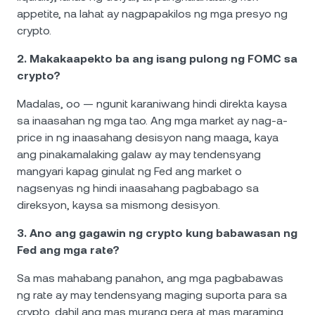
appetite, na lahat ay nagpapakilos ng mga presyo ng
crypto.
2. Makakaapekto ba ang isang pulong ng FOMC sa
crypto?
Madalas, oo — ngunit karaniwang hindi direkta kaysa
sa inaasahan ng mga tao. Ang mga market ay nag-a-
price in ng inaasahang desisyon nang maaga, kaya
ang pinakamalaking galaw ay may tendensyang
mangyari kapag ginulat ng Fed ang market o
nagsenyas ng hindi inaasahang pagbabago sa
direksyon, kaysa sa mismong desisyon.
3. Ano ang gagawin ng crypto kung babawasan ng
Fed ang mga rate?
Sa mas mahabang panahon, ang mga pagbabawas
ng rate ay may tendensyang maging suporta para sa
crypto, dahil ang mas murang pera at mas maraming