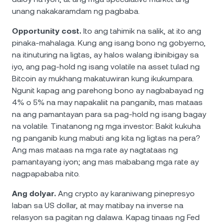
unang nakakaramdam ng pagbaba.
Opportunity cost.
Ito ang tahimik na salik, at ito ang
pinaka-mahalaga. Kung ang isang bono ng gobyerno,
na itinuturing na ligtas, ay halos walang ibinibigay sa
iyo, ang pag-hold ng isang volatile na asset tulad ng
Bitcoin ay mukhang makatuwiran kung ikukumpara.
Ngunit kapag ang parehong bono ay nagbabayad ng
4% o 5% na may napakaliit na panganib, mas mataas
na ang pamantayan para sa pag-hold ng isang bagay
na volatile. Tinatanong ng mga investor: Bakit kukuha
ng panganib kung mabuti ang kita ng ligtas na pera?
Ang mas mataas na mga rate ay nagtataas ng
pamantayang iyon; ang mas mababang mga rate ay
nagpapababa nito.
Ang dolyar.
Ang crypto ay karaniwang pinepresyo
laban sa US dollar, at may matibay na inverse na
relasyon sa pagitan ng dalawa. Kapag tinaas ng Fed