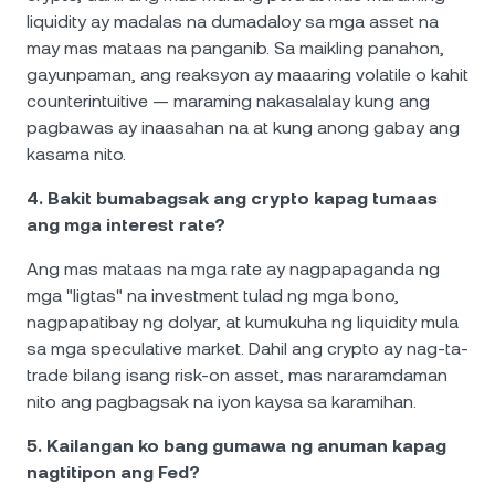
liquidity ay madalas na dumadaloy sa mga asset na
may mas mataas na panganib. Sa maikling panahon,
gayunpaman, ang reaksyon ay maaaring volatile o kahit
counterintuitive — maraming nakasalalay kung ang
pagbawas ay inaasahan na at kung anong gabay ang
kasama nito.
4. Bakit bumabagsak ang crypto kapag tumaas
ang mga interest rate?
Ang mas mataas na mga rate ay nagpapaganda ng
mga "ligtas" na investment tulad ng mga bono,
nagpapatibay ng dolyar, at kumukuha ng liquidity mula
sa mga speculative market. Dahil ang crypto ay nag-ta-
trade bilang isang risk-on asset, mas nararamdaman
nito ang pagbagsak na iyon kaysa sa karamihan.
5. Kailangan ko bang gumawa ng anuman kapag
nagtitipon ang Fed?