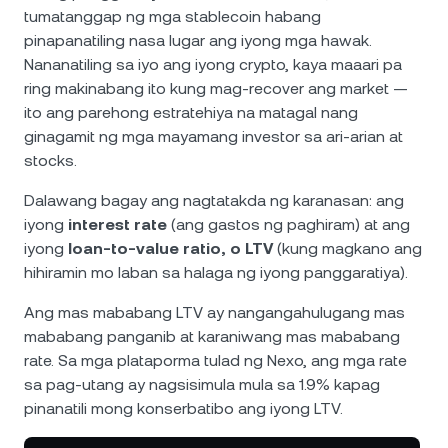
tumatanggap ng mga stablecoin habang
pinapanatiling nasa lugar ang iyong mga hawak.
Nananatiling sa iyo ang iyong crypto, kaya maaari pa
ring makinabang ito kung mag-recover ang market —
ito ang parehong estratehiya na matagal nang
ginagamit ng mga mayamang investor sa ari-arian at
stocks.
Dalawang bagay ang nagtatakda ng karanasan: ang
iyong
interest rate
(ang gastos ng paghiram) at ang
iyong
loan-to-value ratio, o LTV
(kung magkano ang
hihiramin mo laban sa halaga ng iyong panggaratiya).
Ang mas mababang LTV ay nangangahulugang mas
mababang panganib at karaniwang mas mababang
rate. Sa mga plataporma tulad ng Nexo, ang mga rate
sa pag-utang ay nagsisimula mula sa 1.9% kapag
pinanatili mong konserbatibo ang iyong LTV.