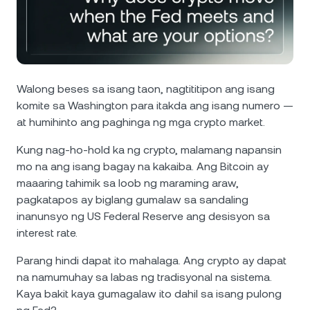
Balita at Mga Insight
NEXO Token
NEXO
0.53%
Futures
Help Center
Tether
USDT
0.02%
Nexo Card
Wealth Academy
Walong beses sa isang taon, nagtititipon ang isang
USD Coin
USDC
0%
komite sa Washington para itakda ang isang numero —
Pribadong Kliyente
at humihinto ang paghinga ng mga crypto market.
Polkadot
DOT
1.45%
Loyalty Program
Kung nag-ho-hold ka ng crypto, malamang napansin
mo na ang isang bagay na kakaiba. Ang Bitcoin ay
XRP
XRP
1.94%
maaaring tahimik sa loob ng maraming araw,
pagkatapos ay biglang gumalaw sa sandaling
Solana
SOL
0.06%
inanunsyo ng US Federal Reserve ang desisyon sa
interest rate.
EURC
EURC
0.10%
Parang hindi dapat ito mahalaga. Ang crypto ay dapat
na namumuhay sa labas ng tradisyonal na sistema.
I-browse ang lahat ng asset
Kaya bakit kaya gumagalaw ito dahil sa isang pulong