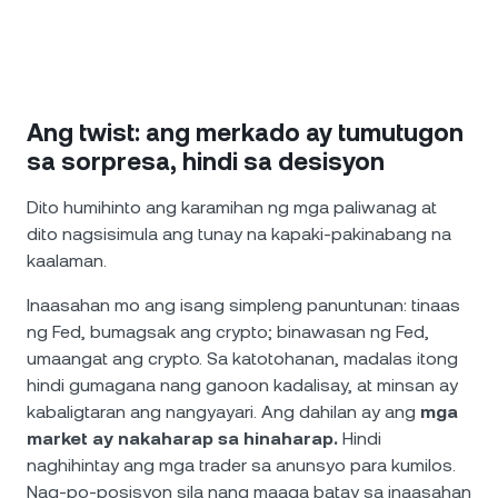
Ang twist: ang merkado ay tumutugon
sa sorpresa, hindi sa desisyon
Dito humihinto ang karamihan ng mga paliwanag at
dito nagsisimula ang tunay na kapaki-pakinabang na
kaalaman.
Inaasahan mo ang isang simpleng panuntunan: tinaas
ng Fed, bumagsak ang crypto; binawasan ng Fed,
umaangat ang crypto. Sa katotohanan, madalas itong
hindi gumagana nang ganoon kadalisay, at minsan ay
kabaligtaran ang nangyayari. Ang dahilan ay ang
mga
market ay nakaharap sa hinaharap.
Hindi
naghihintay ang mga trader sa anunsyo para kumilos.
Nag-po-posisyon sila nang maaga batay sa inaasahan