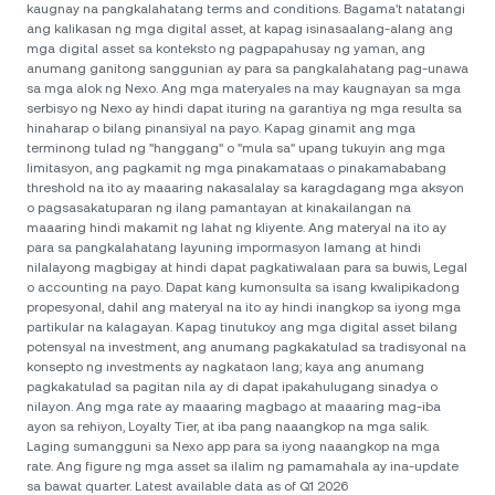
kaugnay na pangkalahatang terms and conditions. Bagama't natatangi
ang kalikasan ng mga digital asset, at kapag isinasaalang-alang ang
mga digital asset sa konteksto ng pagpapahusay ng yaman, ang
anumang ganitong sanggunian ay para sa pangkalahatang pag-unawa
sa mga alok ng Nexo. Ang mga materyales na may kaugnayan sa mga
serbisyo ng Nexo ay hindi dapat ituring na garantiya ng mga resulta sa
hinaharap o bilang pinansiyal na payo. Kapag ginamit ang mga
terminong tulad ng "hanggang" o "mula sa" upang tukuyin ang mga
limitasyon, ang pagkamit ng mga pinakamataas o pinakamababang
threshold na ito ay maaaring nakasalalay sa karagdagang mga aksyon
o pagsasakatuparan ng ilang pamantayan at kinakailangan na
maaaring hindi makamit ng lahat ng kliyente. Ang materyal na ito ay
para sa pangkalahatang layuning impormasyon lamang at hindi
nilalayong magbigay at hindi dapat pagkatiwalaan para sa buwis, Legal
o accounting na payo. Dapat kang kumonsulta sa isang kwalipikadong
propesyonal, dahil ang materyal na ito ay hindi inangkop sa iyong mga
partikular na kalagayan. Kapag tinutukoy ang mga digital asset bilang
potensyal na investment, ang anumang pagkakatulad sa tradisyonal na
konsepto ng investments ay nagkataon lang; kaya ang anumang
pagkakatulad sa pagitan nila ay di dapat ipakahulugang sinadya o
nilayon. Ang mga rate ay maaaring magbago at maaaring mag-iba
ayon sa rehiyon, Loyalty Tier, at iba pang naaangkop na mga salik.
Laging sumangguni sa Nexo app para sa iyong naaangkop na mga
rate. Ang figure ng mga asset sa ilalim ng pamamahala ay ina-update
sa bawat quarter. Latest available data as of Q1 2026