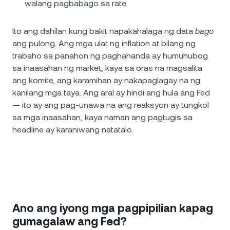
walang pagbabago sa rate.
Ito ang dahilan kung bakit napakahalaga ng data
bago
ang pulong. Ang mga ulat ng inflation at bilang ng
trabaho sa panahon ng paghahanda ay humuhubog
sa inaasahan ng market, kaya sa oras na magsalita
ang komite, ang karamihan ay nakapaglagay na ng
kanilang mga taya. Ang aral ay hindi ang hula ang Fed
— ito ay ang pag-unawa na ang reaksyon ay tungkol
sa mga inaasahan, kaya naman ang pagtugis sa
headline ay karaniwang natatalo.
Ano ang iyong mga pagpipilian kapag
gumagalaw ang Fed?