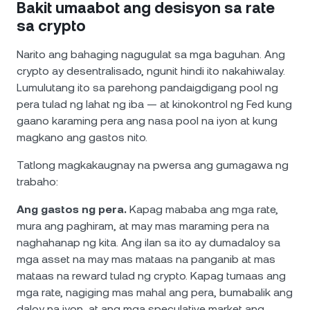
Bakit umaabot ang desisyon sa rate
sa crypto
Narito ang bahaging nagugulat sa mga baguhan. Ang
crypto ay desentralisado, ngunit hindi ito nakahiwalay.
Lumulutang ito sa parehong pandaigdigang pool ng
pera tulad ng lahat ng iba — at kinokontrol ng Fed kung
gaano karaming pera ang nasa pool na iyon at kung
magkano ang gastos nito.
Tatlong magkakaugnay na pwersa ang gumagawa ng
trabaho:
Ang gastos ng pera.
Kapag mababa ang mga rate,
mura ang paghiram, at may mas maraming pera na
naghahanap ng kita. Ang ilan sa ito ay dumadaloy sa
mga asset na may mas mataas na panganib at mas
mataas na reward tulad ng crypto. Kapag tumaas ang
mga rate, nagiging mas mahal ang pera, bumabalik ang
daloy na iyon, at ang mga speculative market ang