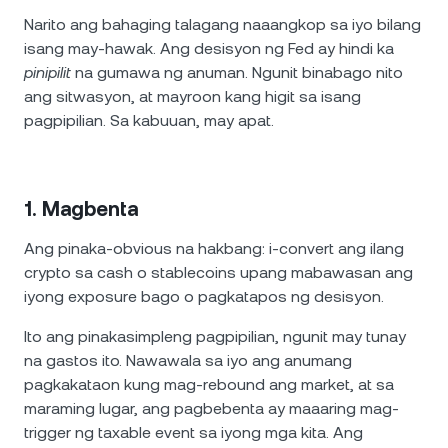
Narito ang bahaging talagang naaangkop sa iyo bilang
isang may-hawak. Ang desisyon ng Fed ay hindi ka
pinipilit
na gumawa ng anuman. Ngunit binabago nito
ang sitwasyon, at mayroon kang higit sa isang
pagpipilian. Sa kabuuan, may apat.
1. Magbenta
Ang pinaka-obvious na hakbang: i-convert ang ilang
crypto sa cash o stablecoins upang mabawasan ang
iyong exposure bago o pagkatapos ng desisyon.
Ito ang pinakasimpleng pagpipilian, ngunit may tunay
na gastos ito. Nawawala sa iyo ang anumang
pagkakataon kung mag-rebound ang market, at sa
maraming lugar, ang pagbebenta ay maaaring mag-
trigger ng taxable event sa iyong mga kita. Ang