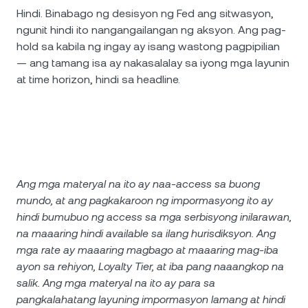
Hindi. Binabago ng desisyon ng Fed ang sitwasyon,
ngunit hindi ito nangangailangan ng aksyon. Ang pag-
hold sa kabila ng ingay ay isang wastong pagpipilian
— ang tamang isa ay nakasalalay sa iyong mga layunin
at time horizon, hindi sa headline.
Ang mga materyal na ito ay naa-access sa buong
mundo, at ang pagkakaroon ng impormasyong ito ay
hindi bumubuo ng access sa mga serbisyong inilarawan,
na maaaring hindi available sa ilang hurisdiksyon. Ang
mga rate ay maaaring magbago at maaaring mag-iba
ayon sa rehiyon, Loyalty Tier, at iba pang naaangkop na
salik. Ang mga materyal na ito ay para sa
pangkalahatang layuning impormasyon lamang at hindi