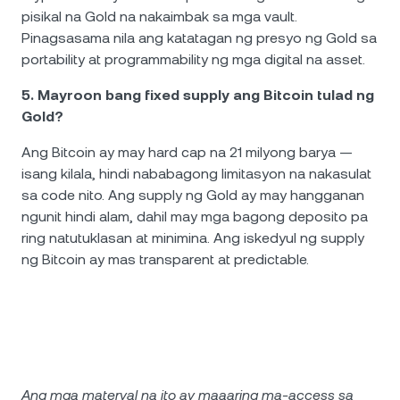
pisikal na Gold na nakaimbak sa mga vault.
Pinagsasama nila ang katatagan ng presyo ng Gold sa
portability at programmability ng mga digital na asset.
5. Mayroon bang fixed supply ang Bitcoin tulad ng
Gold?
Ang Bitcoin ay may hard cap na 21 milyong barya —
isang kilala, hindi nababagong limitasyon na nakasulat
sa code nito. Ang supply ng Gold ay may hangganan
ngunit hindi alam, dahil may mga bagong deposito pa
ring natutuklasan at minimina. Ang iskedyul ng supply
ng Bitcoin ay mas transparent at predictable.
Ang mga materyal na ito ay maaaring ma-access sa