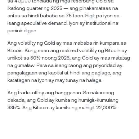
sa 40,000 tonelada ng mga reserbang Gold sa
ikatlong quarter ng 2025 — ang pinakamataas na
antas sa hindi bababa sa 75 taon. Higit pa iyon sa
isang speculative demand. Iyon ay institutional na
paninindigan.
Ang volatility ng Gold ay mas mababa rin kumpara sa
Bitcoin. Kung saan ang realized volatility ng Bitcoin ay
umikot sa 50% noong 2025, ang Gold ay mas matatag
na gumalaw. Para sa isang taong ang priyoridad ay
pangalagaan ang kapital at hindi ang paglago, ang
katatagan na iyon ay may tunay na halaga.
Ang trade-off ay ang hangganan. Sa nakaraang
dekada, ang Gold ay kumita ng humigit-kumulang
335%. Ang Bitcoin ay kumita ng mahigit 22,000%.