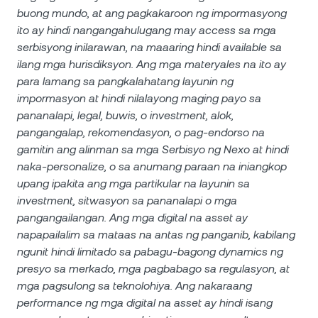
buong mundo, at ang pagkakaroon ng impormasyong
ito ay hindi nangangahulugang may access sa mga
serbisyong inilarawan, na maaaring hindi available sa
ilang mga hurisdiksyon. Ang mga materyales na ito ay
para lamang sa pangkalahatang layunin ng
impormasyon at hindi nilalayong maging payo sa
pananalapi, legal, buwis, o investment, alok,
pangangalap, rekomendasyon, o pag-endorso na
gamitin ang alinman sa mga Serbisyo ng Nexo at hindi
naka-personalize, o sa anumang paraan na iniangkop
upang ipakita ang mga partikular na layunin sa
investment, sitwasyon sa pananalapi o mga
pangangailangan. Ang mga digital na asset ay
napapailalim sa mataas na antas ng panganib, kabilang
ngunit hindi limitado sa pabagu-bagong dynamics ng
presyo sa merkado, mga pagbabago sa regulasyon, at
mga pagsulong sa teknolohiya. Ang nakaraang
performance ng mga digital na asset ay hindi isang