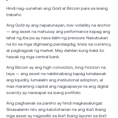
Hindi nag-uunahan ang Gold at Bitcoin para sa iisang
trabaho.
Ang Gold ay ang napatunayan, low-volatility na anchor
— ang asset na mahusay ang performance kapag ang
lahat ng iba pa ay nasa ilalim ng pressure. Nasubukan
na ito sa mga digmaang pandaigdig, krisis sa currency,
at pagbagsak ng market. May dahilan kung bakit ito
hawak ng mga central bank.
Ang Bitcoin ay ang high-conviction, long-horizon na
taya — ang asset na nakikinabang kapag lumalawak
ang liquidity, lumalalim ang institutional adoption, at
mas maraming capital ang nagpapasya na ang digital
scarcity ay nararapat sa isang portfolio.
Ang paghawak sa pareho ay hindi magkasalungat.
Sinasalamin nito ang katotohanan na ang iba't ibang
mga asset ay nagsisilbi sa iba't ibang layunin sa iba't