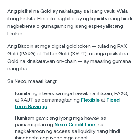
Ang pisikal na Gold ay nakalagay sa isang vault. Wala
itong kinikita. Hindi ito nagbibigay ng liquidity nang hindi
nagbebenta o gumagamit ng isang espesyalistang
broker.
Ang Bitcoin at mga digital gold token — tulad ng PAX
Gold (PAXG) at Tether Gold (XAUT), na mga pisikal na
Gold na kinakatawan on-chain — ay maaaring gumana
nang iba.
Sa Nexo, maaari kang:
Kumita ng interes sa mga hawak na Bitcoin, PAXG,
at XAUT sa pamamagitan ng
Flexible
at
Fixed-
term Savings
.
Humiram gamit ang iyong mga hawak sa
pamamagitan ng
Nexo Credit Line
, na
nagkakaroon ng access sa liquidity nang hindi
ibinebenta ang iyong mga asset.