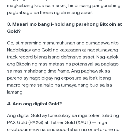
magkaibang kilos sa market, hindi isang pangunahing
pagbabago sa thesis ng alinmang asset.
3. Maaari mo bang i-hold ang parehong Bitcoin at
Gold?
Oo, at maraming mamumuhunan ang gumagawa nito.
Nagbibigay ang Gold ng katatagan at napatunayang
track record bilang isang defensive asset. Nag-aalok
ang Bitcoin ng mas mataas na potensyal sa paglago
sa mas mahabang time frame. Ang paghawak sa
pareho ay nagbibigay ng exposure sa iba't ibang
macro regime sa halip na tumaya nang buo sa isa
lamang.
4. Ano ang digital Gold?
Ang digital Gold ay tumutukoy sa mga token tulad ng
PAX Gold (PAXG) at Tether Gold (XAUT) — mga
cryptocurrency na sinusuportahan ng one-to-one ng