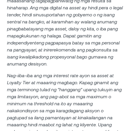
maaasahang tagapagpahiwatig ng mga resulta sa
hinaharap. Ang mga digital na asset ay hindi pera o legal
tender, hindi sinusuportahan ng gobyerno o ng isang
sentral na bangko, at karamihan ay walang anumang
pinagbabatayang mga asset, daloy ng kita, o iba pang
mapagkukunan ng halaga. Dapat gamitin ang
independiyenteng pagpapasya batay sa mga personal
na pangyayari, at inirerekomenda ang pagkonsulta sa
isang kwalipikadong propesyonal bago gumawa ng
anumang desisyon.
Nag-iiba-iba ang mga interest rate ayon sa asset at
Loyalty Tier at maaaring magbago. Kapag ginamit ang
mga terminong tulad ng "hanggang" upang tukuyin ang
mga limitasyon, ang pag-abot sa mga maximum o
minimum na threshold na ito ay maaaring
nakakondisyon sa mga karagdagang aksyon o
pagtupad sa ilang pamantayan at kinakailangan na
maaaring hindi maabot ng lahat ng kliyente. Upang