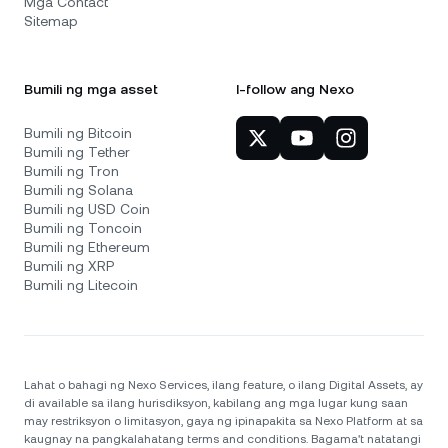
Mga Contact
Sitemap
Bumili ng mga asset
I-follow ang Nexo
Bumili ng Bitcoin
Bumili ng Tether
Bumili ng Tron
Bumili ng Solana
Bumili ng USD Coin
Bumili ng Toncoin
Bumili ng Ethereum
Bumili ng XRP
Bumili ng Litecoin
Lahat o bahagi ng Nexo Services, ilang feature, o ilang Digital Assets, ay
di available sa ilang hurisdiksyon, kabilang ang mga lugar kung saan
may restriksyon o limitasyon, gaya ng ipinapakita sa Nexo Platform at sa
kaugnay na pangkalahatang terms and conditions. Bagama't natatangi