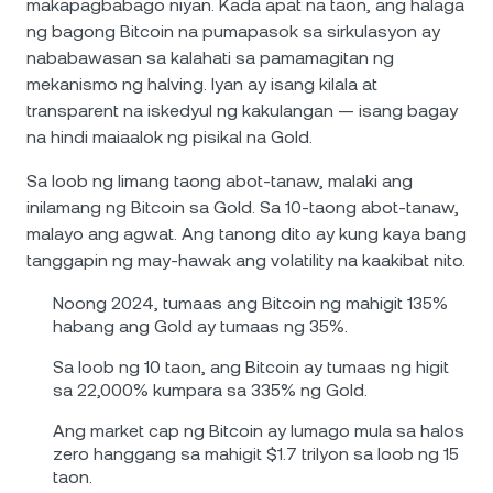
makapagbabago niyan. Kada apat na taon, ang halaga
ng bagong Bitcoin na pumapasok sa sirkulasyon ay
nababawasan sa kalahati sa pamamagitan ng
mekanismo ng halving. Iyan ay isang kilala at
transparent na iskedyul ng kakulangan — isang bagay
na hindi maiaalok ng pisikal na Gold.
Sa loob ng limang taong abot-tanaw, malaki ang
inilamang ng Bitcoin sa Gold. Sa 10-taong abot-tanaw,
malayo ang agwat. Ang tanong dito ay kung kaya bang
tanggapin ng may-hawak ang volatility na kaakibat nito.
Noong 2024, tumaas ang Bitcoin ng mahigit 135%
habang ang Gold ay tumaas ng 35%.
Sa loob ng 10 taon, ang Bitcoin ay tumaas ng higit
sa 22,000% kumpara sa 335% ng Gold.
Ang market cap ng Bitcoin ay lumago mula sa halos
zero hanggang sa mahigit $1.7 trilyon sa loob ng 15
taon.