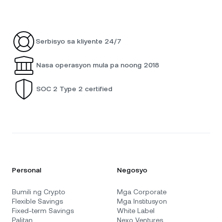
Serbisyo sa kliyente 24/7
Nasa operasyon mula pa noong 2018
SOC 2 Type 2 certified
Personal
Negosyo
Bumili ng Crypto
Mga Corporate
Flexible Savings
Mga Institusyon
Fixed-term Savings
White Label
Palitan
Nexo Ventures