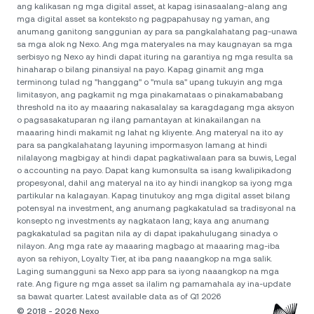
ang kalikasan ng mga digital asset, at kapag isinasaalang-alang ang
mga digital asset sa konteksto ng pagpapahusay ng yaman, ang
anumang ganitong sanggunian ay para sa pangkalahatang pag-unawa
sa mga alok ng Nexo. Ang mga materyales na may kaugnayan sa mga
serbisyo ng Nexo ay hindi dapat ituring na garantiya ng mga resulta sa
hinaharap o bilang pinansiyal na payo. Kapag ginamit ang mga
terminong tulad ng "hanggang" o "mula sa" upang tukuyin ang mga
limitasyon, ang pagkamit ng mga pinakamataas o pinakamababang
threshold na ito ay maaaring nakasalalay sa karagdagang mga aksyon
o pagsasakatuparan ng ilang pamantayan at kinakailangan na
maaaring hindi makamit ng lahat ng kliyente. Ang materyal na ito ay
para sa pangkalahatang layuning impormasyon lamang at hindi
nilalayong magbigay at hindi dapat pagkatiwalaan para sa buwis, Legal
o accounting na payo. Dapat kang kumonsulta sa isang kwalipikadong
propesyonal, dahil ang materyal na ito ay hindi inangkop sa iyong mga
partikular na kalagayan. Kapag tinutukoy ang mga digital asset bilang
potensyal na investment, ang anumang pagkakatulad sa tradisyonal na
konsepto ng investments ay nagkataon lang; kaya ang anumang
pagkakatulad sa pagitan nila ay di dapat ipakahulugang sinadya o
nilayon. Ang mga rate ay maaaring magbago at maaaring mag-iba
ayon sa rehiyon, Loyalty Tier, at iba pang naaangkop na mga salik.
Laging sumangguni sa Nexo app para sa iyong naaangkop na mga
rate. Ang figure ng mga asset sa ilalim ng pamamahala ay ina-update
sa bawat quarter. Latest available data as of Q1 2026
© 2018 - 2026 Nexo