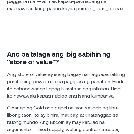
paggana nila — at mas kapaki-pakinabang na
maunawaan kung paano kaysa pumili ng isang panalo.
Ano ba talaga ang ibig sabihin ng
"store of value"?
Ang store of value ay isang bagay na nagpapanatili ng
purchasing power nito sa paglipas ng panahon. Hindi
ito nababawasan kapag tumataas ang inflation. Hindi
ito nawawala kapag nabigo ang isang kumpanya.
Ginanap ng Gold ang papel na iyon sa loob ng libu-
libong taon. Ito ay bihira, matibay, at tinatanggap sa
buong mundo. Ang Bitcoin ay may katulad na
argumento — fixed supply, walang sentral na issuer,