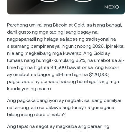
Balita at Mga Insight
NEXO Token
NEXO
2.42%
Futures
Help Center
Tether
USDT
0.04%
Parehong umiiral ang Bitcoin at Gold, sa isang bahagi,
Nexo Card
dahil gusto ng mga tao ng isang bagay na
Wealth Academy
nagpapanatili ng halaga sa labas ng tradisyonal na
USD Coin
USDC
0.01%
sistemang pampinansyal. Ngunit noong 2026, ipinakita
Pribadong Kliyente
nila ang magkaibang mga kuwento. Ang Gold ay
Polkadot
DOT
0.58%
tumaas nang humigit-kumulang 65%, na umabot sa all-
Loyalty Program
time high na higit sa $4,500 bawat onsa. Ang Bitcoin
XRP
XRP
1.21%
ay umabot sa bagong all-time high na $126,000,
pagkatapos ay bumaba habang humihigpit ang mga
kondisyon ng macro.
Solana
SOL
1.09%
Ang pagkakaibang iyon ay nagbalik sa isang pamilyar
EURC
EURC
0.22%
na tanong: alin sa dalawa ang tunay na gumagana
bilang isang store of value?
I-browse ang lahat ng asset
Ang tapat na sagot ay magkaiba ang paraan ng