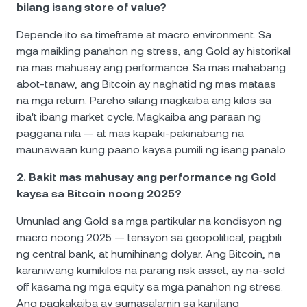
bilang isang store of value?
Depende ito sa timeframe at macro environment. Sa
mga maikling panahon ng stress, ang Gold ay historikal
na mas mahusay ang performance. Sa mas mahabang
abot-tanaw, ang Bitcoin ay naghatid ng mas mataas
na mga return. Pareho silang magkaiba ang kilos sa
iba't ibang market cycle. Magkaiba ang paraan ng
paggana nila — at mas kapaki-pakinabang na
maunawaan kung paano kaysa pumili ng isang panalo.
2. Bakit mas mahusay ang performance ng Gold
kaysa sa Bitcoin noong 2025?
Umunlad ang Gold sa mga partikular na kondisyon ng
macro noong 2025 — tensyon sa geopolitical, pagbili
ng central bank, at humihinang dolyar. Ang Bitcoin, na
karaniwang kumikilos na parang risk asset, ay na-sold
off kasama ng mga equity sa mga panahon ng stress.
Ang pagkakaiba ay sumasalamin sa kanilang