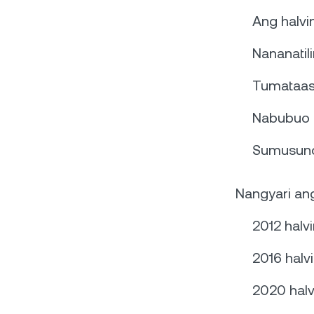
Ang halv
Nananati
Tumataas
Nabubuo 
Sumusuno
Nangyari ang
2012 halv
2016 halv
2020 halv