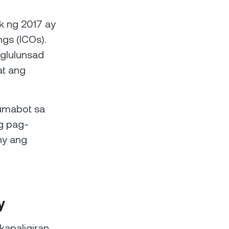
k ng 2017 ay
gs (ICOs).
aglulunsad
at ang
 umabot sa
g pag-
ny ang
y
apaligiran.