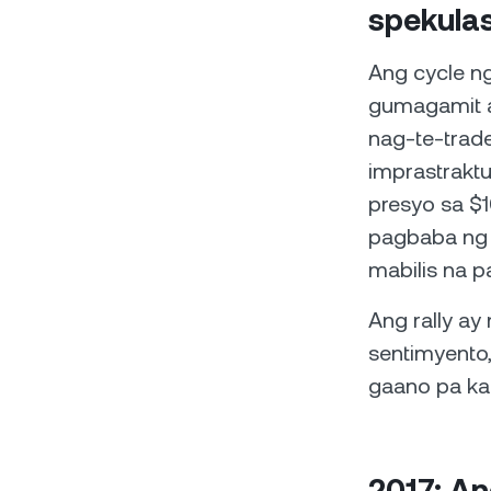
spekula
Ang cycle n
gumagamit at
nag-te-trade
imprastrakt
presyo sa $
pagbaba ng 
mabilis na 
Ang rally a
sentimyento
gaano pa ka
2017: An