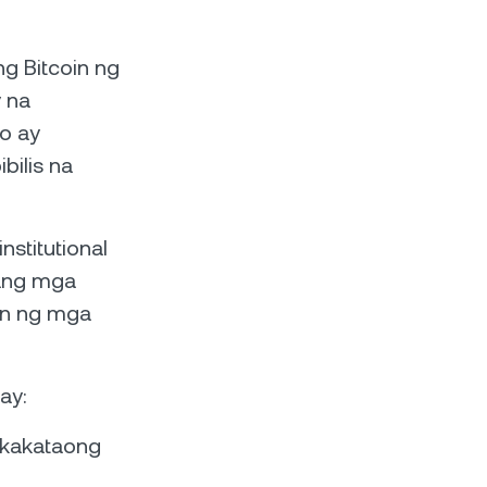
g Bitcoin ng
 na
o ay
bilis na
stitutional
 ang mga
an ng mga
ay:
gkakataong