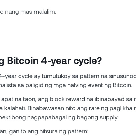
 ito nang mas malalim.
 Bitcoin 4-year cycle?
4-year cycle ay tumutukoy sa pattern na sinusuno
lista sa paligid ng mga halving event ng Bitcoin.
 apat na taon, ang block reward na ibinabayad sa
sa kalahati. Binabawasan nito ang rate ng paglikh
 epektibong nagpapabagal ng bagong supply.
n, ganito ang hitsura ng pattern: