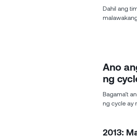
Dahil ang ti
malawakang
Ano an
ng cycl
Bagama't ang
ng cycle ay 
2013: M