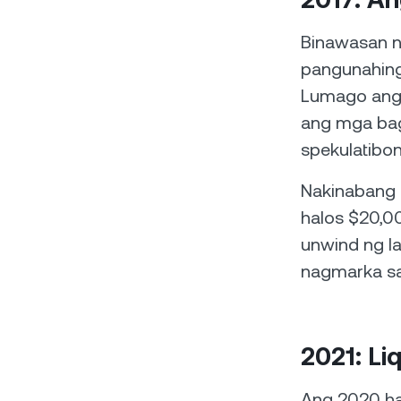
Binawasan ng
pangunahing 
Lumago ang 
ang mga bag
spekulatibo
Nakinabang 
halos $20,0
unwind ng la
nagmarka sa
2021: Liq
Ang 2020 ha