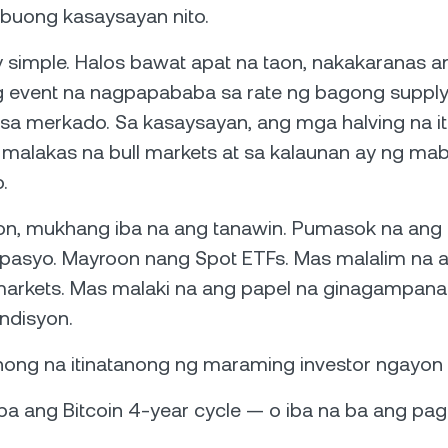
buong kasaysayan nito.
 simple. Halos bawat apat na taon, nakakaranas an
ng event na nagpapababa sa rate ng bagong supply
a merkado. Sa kasaysayan, ang mga halving na it
malakas na bull markets at sa kalaunan ay ng mabi
.
n, mukhang iba na ang tanawin. Pumasok na ang in
espasyo. Mayroon nang Spot ETFs. Mas malalim na
 markets. Mas malaki na ang papel na ginagampan
ndisyon.
nong na itinatanong ng maraming investor ngayon 
ba ang Bitcoin 4-year cycle — o iba na ba ang pa