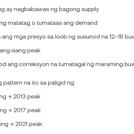
ing ay nagbabawas ng bagong supply
ling matatag o tumataas ang demand
 ang mga presyo sa loob ng susunod na 12–18 b
ang isang peak
d ang correksyon na tumatagal ng maraming buw
 pattern na ito sa paligid ng:
ing → 2013 peak
ing → 2017 peak
ing → 2021 peak