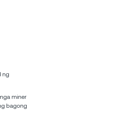
d ng
 mga miner
a ng bagong