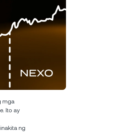
interes at
a pagtaas
o gamit
oyalty Program
unlock ang mas mataas na rate ng
vings, mas mababang rate sa
ng mga
hiram, at marami pa.
e. Ito ay
inakita ng