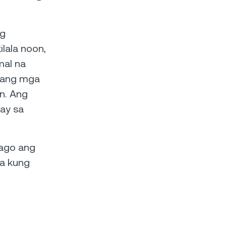
ng
ilala noon,
mal na
 ang mga
n. Ang
ay sa
bago ang
ta kung