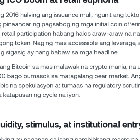
 2016 halving ang issuance muli, ngunit ang tukto
pinaandar ng pagsabog ng mga initial coin offerin
retail participation habang halos araw-araw na n
ong token. Naging mas accessible ang leverage, 
ng sigasig ay nangibabaw sa mga headline.
ang Bitcoin sa mas malawak na crypto mania, na
00 bago pumasok sa matagalang bear market. An
bis na spekulasyon at tumaas na regulatory scruti
 katapusan ng cycle na iyon.
uidity, stimulus, at institutional entr
lving ay naganap sa isang pambihirang macro na k