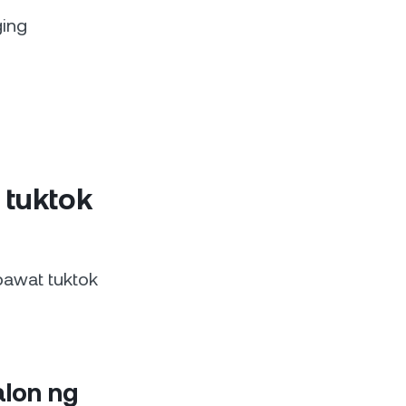
ging
 tuktok
bawat tuktok
lon ng