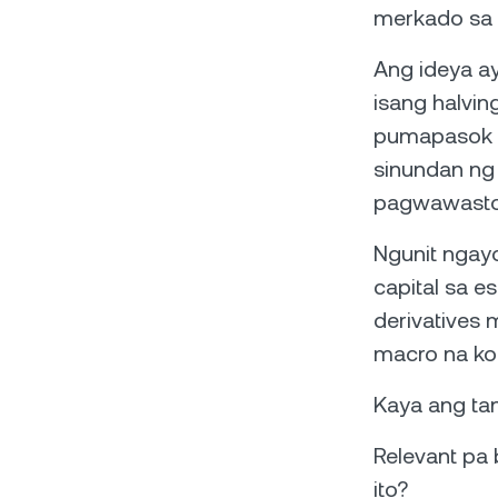
merkado sa 
Ang ideya ay
isang halvi
pumapasok s
sinundan ng 
pagwawasto
Ngunit ngayo
capital sa 
derivatives
macro na ko
Kaya ang ta
Relevant pa 
ito?