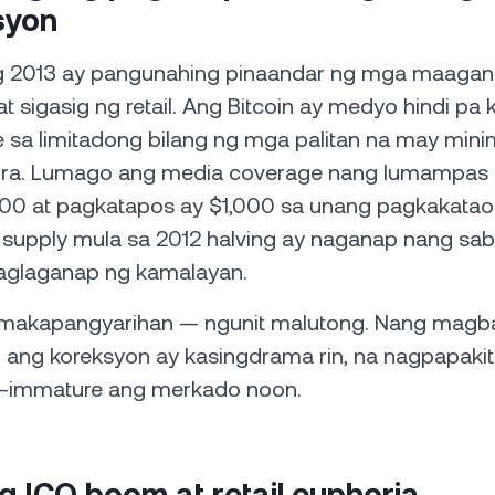
syon
g 2013 ay pangunahing pinaandar ng mga maaga
 sigasig ng retail. Ang Bitcoin ay medyo hindi pa k
 sa limitadong bilang ng mga palitan na may mini
ura. Lumago ang media coverage nang lumampas
100 at pagkatapos ay $1,000 sa unang pagkakatao
supply mula sa 2012 halving ay naganap nang sab
paglaganap ng kamalayan.
y makapangyarihan — ngunit malutong. Nang mag
, ang koreksyon ay kasingdrama rin, na nagpapaki
-immature ang merkado noon.
g ICO boom at retail euphoria