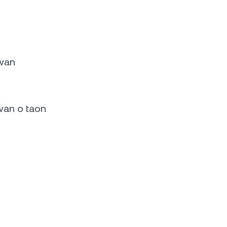
uwan
an o taon