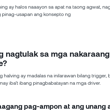
ming ay halos naaayon sa apat na taong agwat, na
 pinag-usapan ang konsepto ng
g nagtulak sa mga nakaraang
e?
 halving ay madalas na inilarawan bilang trigger, 
may iba't ibang pinagbabatayan na mga driver.
aagang pag-ampon at ang unang a