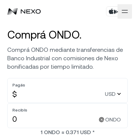
Personal
Comprá ONDO.
Negocios
Comprá activos
Comprá ONDO mediante transferencias de
Banco Industrial con comisiones de Nexo
Rendimiento Flexible
Mercados
Cuentas corporativas
bonificadas por tiempo limitado.
Fixed-term Savings
Prime Brokerage
Empresa
El mercado subió
0,46 %
en las últimas 24 horas
Pagás
Nexo Card
White Label
$
USD
Localización
Acerca de
Bitcoin
BTC
0,57 %
Línea de Crédito
Nexo Ventures
Recibís
Seguridad
Ethereum
ETH
Zero-interest Credit
1,65 %
ONDO
Payment Gateway
Asociaciones
1
ONDO
≈
0.371
USD
*
Exchange