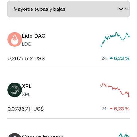
Lido DAO
LDO
0,2976512 US$
6,23 %
24H
XPL
XPL
0,0736711 US$
6,23 %
24H
Convex Finance