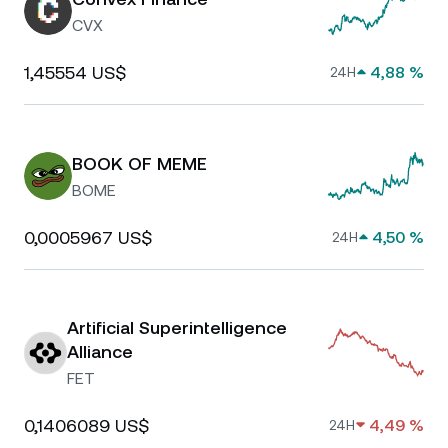
CVX
1,45554 US$
4,88 %
24H
BOOK OF MEME
BOME
0,0005967 US$
4,50 %
24H
Artificial Superintelligence
Alliance
FET
0,1406089 US$
4,49 %
24H