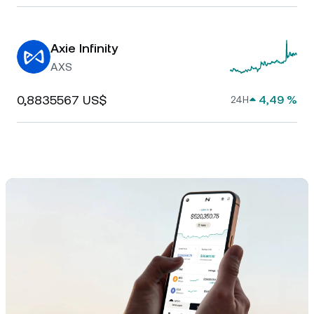
Axie Infinity
AXS
0,8835567 US$
4,49 %
24H