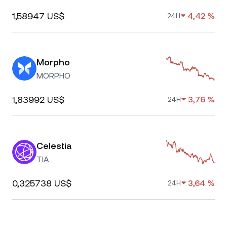
1,58947 US$
4,42 %
24H
Morpho
MORPHO
1,83992 US$
3,76 %
24H
Celestia
TIA
0,325738 US$
3,64 %
24H