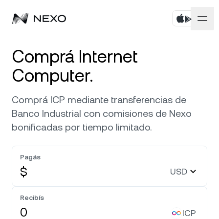
Personal
Comprá Internet
Computer.
Negocios
Comprá activos
Comprá ICP mediante transferencias de
Rendimiento Flexible
Mercados
Cuentas corporativas
Banco Industrial con comisiones de Nexo
Fixed-term Savings
bonificadas por tiempo limitado.
Prime Brokerage
Empresa
El mercado subió
0,56 %
en las últimas 24 horas
Nexo Card
White Label
Pagás
Localización
Acerca de
Bitcoin
BTC
0,85 %
Línea de Crédito
$
USD
Nexo Ventures
Seguridad
Ethereum
ETH
Zero-interest Credit
0,59 %
Payment Gateway
Recibís
Asociaciones
ICP
Exchange