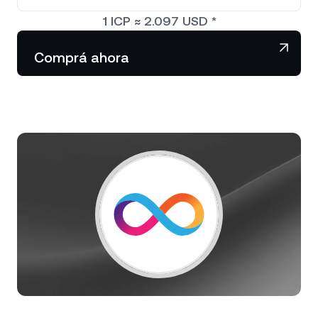
NEXO Token
NEXO
1,33 %
Noticias y análisis
1
ICP
≈
2.097
USD
*
Acciones
Tether
USDT
0,02 %
Centro de ayuda
Comprá ahora
Futuros
USD Coin
USDC
0 %
Wealth Academy
Dual Investment
Polkadot
DOT
0,93 %
Clientes privados
XRP
XRP
1,23 %
Programa de fidelización
Solana
SOL
1,43 %
EURC
EURC
0,31 %
Explorá todos los activos