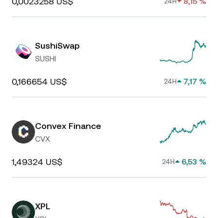
0,0023258 US$
8,15 %
24H
SushiSwap
SUSHI
0,166654 US$
7,17 %
24H
Convex Finance
CVX
1,49324 US$
6,53 %
24H
XPL