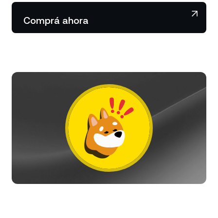
NEXO Token
NEXO
0,11 %
Noticias y análisis
Comprá ahora
Acciones
Tether
USDT
0,02 %
Centro de ayuda
Futuros
USD Coin
USDC
0 %
Wealth Academy
Dual Investment
Polkadot
DOT
3,27 %
Clientes privados
XRP
XRP
1,61 %
Programa de fidelización
Solana
SOL
1,31 %
EURC
EURC
0,06 %
Explorá todos los activos