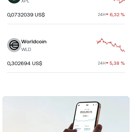
XPL
0,0732039 US$
6,32 %
24H
Worldcoin
WLD
0,302694 US$
5,38 %
24H