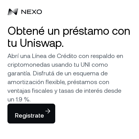
Obtené un préstamo con
Personal
tu Uniswap.
Negocios
Comprá activos
Abrí una Línea de Crédito con respaldo en
Rendimiento Flexible
criptomonedas usando tu UNI como
Mercados
Cuentas corporativas
garantía. Disfrutá de un esquema de
Fixed-term Savings
Prime Brokerage
amortización flexible, préstamos con
Empresa
El mercado subió
0,67 %
en las últimas 24 horas
ventajas fiscales y tasas de interés desde
Nexo Card
White Label
un 1.9 %.
Localización
Acerca de
Bitcoin
BTC
Línea de Crédito
Nexo Ventures
Registrate
Seguridad
Ethereum
ETH
Zero-interest Credit
Payment Gateway
Asociaciones
Exchange