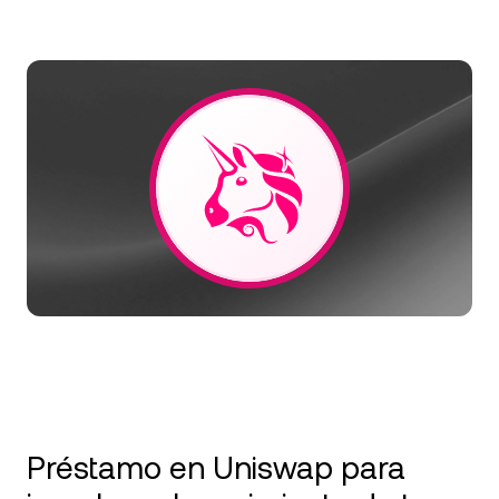
NEXO Token
NEXO
Noticias y análisis
Acciones
Tether
USDT
Centro de ayuda
Futuros
USD Coin
USDC
Wealth Academy
Dual Investment
Polkadot
DOT
Clientes privados
XRP
XRP
Programa de fidelización
Solana
SOL
EURC
EURC
Explorá todos los activos
Préstamo en Uniswap para