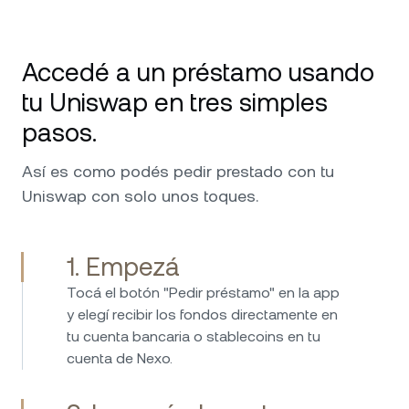
Uso Nexo desde 2020 y es mi plataforma
número 1 para criptos. Excelente servicio y
Accedé a un préstamo usando
disponibilidad en cada consulta y solicitud
que tuve. Solo puedo seguir recomendándolo;
tu Uniswap en tres simples
vale destacar su seguridad de nivel militar y
pasos.
los custodios detrás de Nexo, que me hacen
sentir más seguro al poner mis inversiones en
Así es como podés pedir prestado con tu
sus manos. ¡Sigan con el excelente trabajo!
Uniswap con solo unos toques.
1. Empezá
Invierto en Nexo desde 2017 y uso la
Tocá el botón "Pedir préstamo" en la app
plataforma desde entonces sin ningún
y elegí recibir los fondos directamente en
problema. Pedir prestado es simple, rápido y
tu cuenta bancaria o stablecoins en tu
fácil, y las tasas de interés de los ahorros son
cuenta de Nexo.
siempre atractivas. Nexo ofrece una forma fácil
y segura de gestionar criptoactivos y ganar
ingresos pasivos. Recomiendo ampliamente