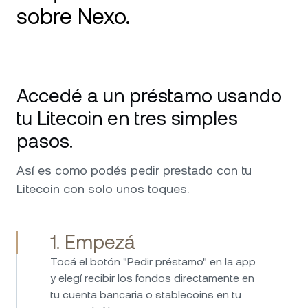
sobre Nexo.
Uso Nexo desde 2020 y es mi plataforma
número 1 para criptos. Excelente servicio y
Accedé a un préstamo usando
disponibilidad en cada consulta y solicitud
que tuve. Solo puedo seguir recomendándolo;
tu Litecoin en tres simples
vale destacar su seguridad de nivel militar y
pasos.
los custodios detrás de Nexo, que me hacen
sentir más seguro al poner mis inversiones en
Así es como podés pedir prestado con tu
sus manos. ¡Sigan con el excelente trabajo!
Litecoin con solo unos toques.
1. Empezá
Invierto en Nexo desde 2017 y uso la
Tocá el botón "Pedir préstamo" en la app
plataforma desde entonces sin ningún
y elegí recibir los fondos directamente en
problema. Pedir prestado es simple, rápido y
tu cuenta bancaria o stablecoins en tu
fácil, y las tasas de interés de los ahorros son