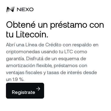
Obtené un préstamo con
Personal
tu Litecoin.
Negocios
Comprá activos
Abrí una Línea de Crédito con respaldo en
Rendimiento Flexible
criptomonedas usando tu LTC como
Mercados
Cuentas corporativas
garantía. Disfrutá de un esquema de
Fixed-term Savings
Prime Brokerage
amortización flexible, préstamos con
Empresa
El mercado subió
0,76 %
en las últimas 24 horas
ventajas fiscales y tasas de interés desde
Nexo Card
White Label
un 1.9 %.
Localización
Acerca de
Bitcoin
BTC
Línea de Crédito
Nexo Ventures
Registrate
Seguridad
Ethereum
ETH
Zero-interest Credit
Payment Gateway
Asociaciones
Exchange