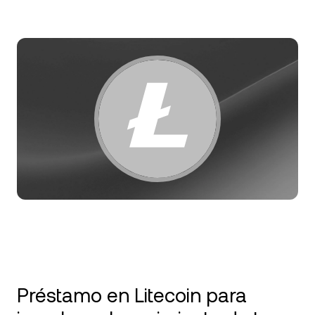
NEXO Token
NEXO
Noticias y análisis
Acciones
Tether
USDT
Centro de ayuda
Futuros
USD Coin
USDC
Wealth Academy
Dual Investment
Polkadot
DOT
Clientes privados
XRP
XRP
Programa de fidelización
Solana
SOL
EURC
EURC
Explorá todos los activos
Préstamo en Litecoin para