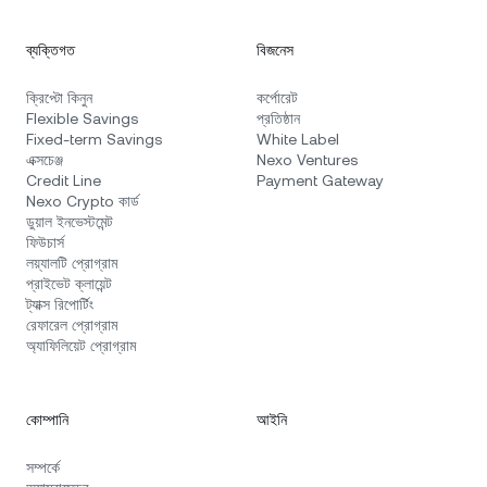
ব্যক্তিগত
বিজনেস
ক্রিপ্টো কিনুন
কর্পোরেট
Flexible Savings
প্রতিষ্ঠান
Fixed-term Savings
White Label
এক্সচেঞ্জ
Nexo Ventures
Credit Line
Payment Gateway
Nexo Crypto কার্ড
ডুয়াল ইনভেস্টমেন্ট
ফিউচার্স
লয়্যালটি প্রোগ্রাম
প্রাইভেট ক্লায়েন্ট
ট্যাক্স রিপোর্টিং
রেফারেল প্রোগ্রাম
অ্যাফিলিয়েট প্রোগ্রাম
কোম্পানি
আইনি
সম্পর্কে