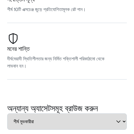
শীর্ষ 10টি এক্সচেঞ্জ জুড়ে প্রতিযোগিতামূলক রেট পান।
মনের শান্তি
দীর্ঘমেয়াদী স্থিতিশীলতার জন্য নির্মিত শক্তিশালী পরিকাঠামো থেকে
লাভবান হন।
অন্যান্য অ্যাসেটসমূহ ব্রাউজ করুন