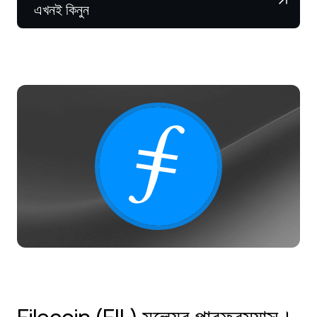
NEXO Token
NEXO
০.৫৪%
এখনই কিনুন
নিউজ ও ইনসাইটস
ফিউচার্স
Tether
USDT
০.০১%
হেল্প সেন্টার
Nexo Card
USD Coin
USDC
০.০১%
Wealth Academy
প্রাইভেট ক্লায়েন্ট
Polkadot
DOT
২.৩৮%
লয়্যালটি প্রোগ্রাম
XRP
XRP
০.৮৬%
Solana
SOL
০.৬৭%
EURC
EURC
০.২১%
সব অ্যাসেট ব্রাউজ করুন