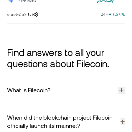
PENGU
০.০০৬৩০১ US$
৪.৬৭%
24H
Find answers to all your
questions about Filecoin.
What is Filecoin?
Filecoin is a decentralized storage network that allows users
to rent out unused storage space or buy secure, distributed
When did the blockchain project Filecoin
storage from others. It’s designed to make data storage
more efficient, open, and accessible by using blockchain
officially launch its mainnet?
technology to match users and providers directly.