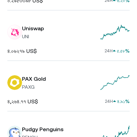
০.২৯৫৩৩৯৮ US$
৬.২০%
24H
Uniswap
UNI
৪.০৬২৭৯ US$
৫.৫৮%
24H
PAX Gold
PAXG
৪,২৬৪.৭৭ US$
৪.৯১%
24H
Pudgy Penguins