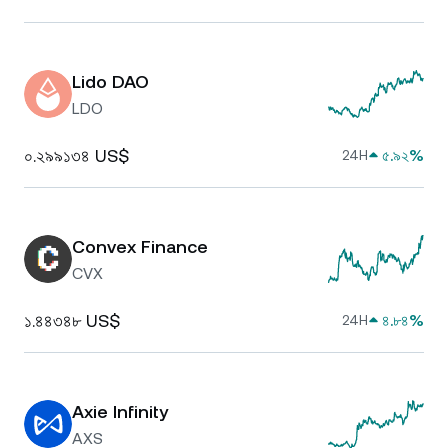
Lido DAO
LDO
০.২৯৯১৩৪ US$
৫.৯২%
24H
Convex Finance
CVX
১.৪৪৩৪৮ US$
৪.৮৪%
24H
Axie Infinity
AXS