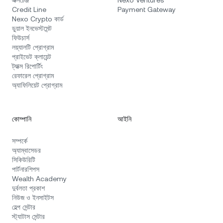
এক্সচেঞ্জ
Nexo Ventures
Credit Line
Payment Gateway
Nexo Crypto কার্ড
ডুয়াল ইনভেস্টমেন্ট
ফিউচার্স
লয়্যালটি প্রোগ্রাম
প্রাইভেট ক্লায়েন্ট
ট্যাক্স রিপোর্টিং
রেফারেল প্রোগ্রাম
অ্যাফিলিয়েট প্রোগ্রাম
কোম্পানি
আইনি
সম্পর্কে
অ্যাম্বাসেডর
সিকিউরিটি
পার্টনারশিপস
Wealth Academy
দুর্বলতা প্রকাশ
নিউজ ও ইনসাইটস
হেল্প সেন্টার
স্ট্যাটাস সেন্টার