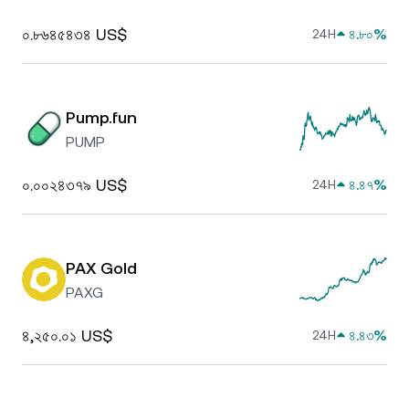
০.৮৬৪৫৪৩৪ US$
৪.৮০%
24H
Pump.fun
PUMP
০.০০২৪৩৭৯ US$
৪.৪৭%
24H
PAX Gold
PAXG
৪,২৫০.০১ US$
৪.৪৩%
24H