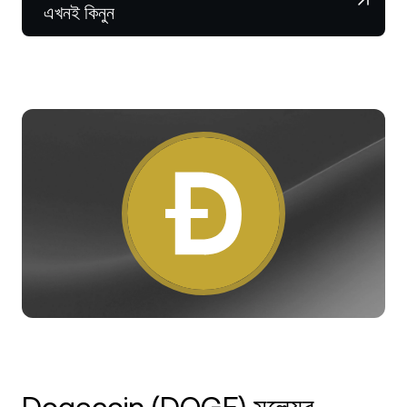
NEXO Token
NEXO
১.৪৮%
এখনই কিনুন
নিউজ ও ইনসাইটস
ফিউচার্স
Tether
USDT
০.০২%
হেল্প সেন্টার
Nexo Card
USD Coin
USDC
০%
Wealth Academy
প্রাইভেট ক্লায়েন্ট
Polkadot
DOT
১.৩৯%
লয়্যালটি প্রোগ্রাম
XRP
XRP
০.৫৭%
Solana
SOL
০.৬৭%
EURC
EURC
০.২৩%
সব অ্যাসেট ব্রাউজ করুন