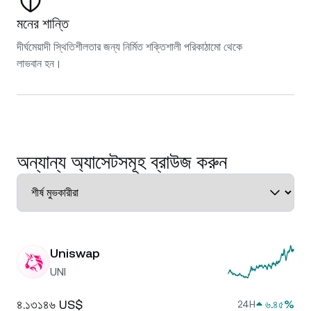
মনের শান্তি
দীর্ঘমেয়াদী স্থিতিশীলতার জন্য নির্মিত শক্তিশালী পরিকাঠামো থেকে
লাভবান হন।
অন্যান্য অ্যাসেটসমূহ ব্রাউজ করুন
Uniswap
UNI
৪.১৩১৪৬ US$
৬.৪৫%
24H