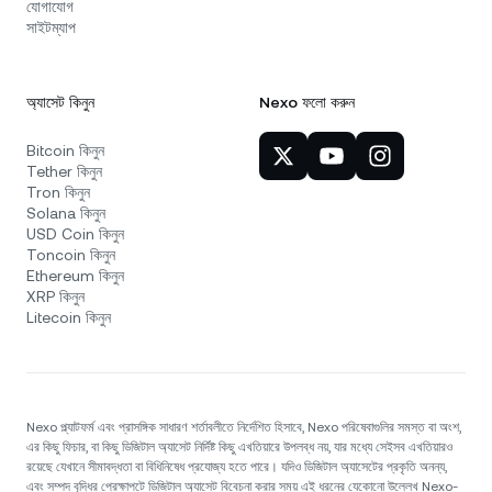
যোগাযোগ
সাইটম্যাপ
অ্যাসেট কিনুন
Nexo ফলো করুন
Bitcoin কিনুন
Tether কিনুন
Tron কিনুন
Solana কিনুন
USD Coin কিনুন
Toncoin কিনুন
Ethereum কিনুন
XRP কিনুন
Litecoin কিনুন
Nexo প্ল্যাটফর্ম এবং প্রাসঙ্গিক সাধারণ শর্তাবলীতে নির্দেশিত হিসাবে, Nexo পরিষেবাগুলির সমস্ত বা অংশ,
এর কিছু ফিচার, বা কিছু ডিজিটাল অ্যাসেট নির্দিষ্ট কিছু এখতিয়ারে উপলব্ধ নয়, যার মধ্যে সেইসব এখতিয়ারও
রয়েছে যেখানে সীমাবদ্ধতা বা বিধিনিষেধ প্রযোজ্য হতে পারে। যদিও ডিজিটাল অ্যাসেটের প্রকৃতি অনন্য,
এবং সম্পদ বৃদ্ধির প্রেক্ষাপটে ডিজিটাল অ্যাসেট বিবেচনা করার সময় এই ধরনের যেকোনো উল্লেখ Nexo-