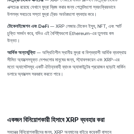
এক্সচেঞ্জ রয়েছে যেখানে মুদ্রা ব্রিজ করার জন্য পেমেন্টগুলো স্বয়ংক্রিয়ভাবে
উপলব্ধ সবচেয়ে সস্তা মুদ্রা ট্রেড অর্ডারগুলো ব্যবহার করে।
টোকেনাইজেশন এবং DeFi
— XRP লেজার টোকেন ইস্যু, NFT, এবং স্মার্ট
চুক্তি সমর্থন করে, যদিও এই বৈশিষ্ট্যগুলো Ethereum-এর তুলনায় কম
উন্নত।
আর্থিক অন্তর্ভুক্তি
— অস্থিতিশীল স্থানীয় মুদ্রা বা বিশ্বব্যাপী আর্থিক ব্যবস্থায়
সীমিত অ্যাক্সেসযুক্ত দেশগুলোর মানুষের জন্য, স্ট্যাবলকয়েন এবং XRP-এর
মতো অ্যাসেটসমূহ একটি ঐতিহ্যবাহী ব্যাংক অ্যাকাউন্টের প্রয়োজন ছাড়াই মার্কিন
ডলারে অ্যাক্সেস সরবরাহ করতে পারে।
একজন বিনিয়োগকারী হিসাবে XRP ব্যবহার করা
স্বতন্ত্র বিনিয়োগকারীদের জন্য, XRP অনুমানের বাইরে কয়েকটি বাস্তব