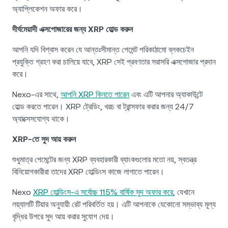
অ্যাপ্লিকেশন অফার করে।
দীর্ঘমেয়াদী এক্সপোজারের জন্য XRP হোল্ড করুন
আপনি যদি বিশ্বাস করেন যে আন্তঃসীমান্ত পেমেন্ট পরিকাঠামো ব্লকচেইন
প্রযুক্তি গ্রহণ করা চালিয়ে যাবে, XRP সেই প্রবণতার সরাসরি এক্সপোজার প্রদান
করে।
Nexo-এর সাথে,
আপনি XRP কিনতে পারেন
এবং এটি আপনার অ্যাকাউন্টে
হোল্ড করতে পারেন। XRP ট্রেডিং, খরচ বা ট্রান্সফার করার জন্য 24/7
অ্যাক্সেসযোগ্য থাকে।
XRP-তে সুদ আয় করুন
শুধুমাত্র পেমেন্টের জন্য XRP ব্যবহারকারী ব্যাংকগুলোর মতো নয়, স্বতন্ত্র
বিনিয়োগকারীরা তাদের XRP হোল্ডিংস কাজে লাগাতে পারেন।
Nexo
XRP হোল্ডিংস-এ সর্বোচ্চ 11.5% বার্ষিক সুদ অফার করে
, যেখানে
লয়্যালটি টিয়ার অনুযায়ী রেট পরিবর্তিত হয়। এটি আপনাকে যেকোনো সম্ভাব্য মূল্য
বৃদ্ধির উপরে সুদ আয় করার সুযোগ দেয়।