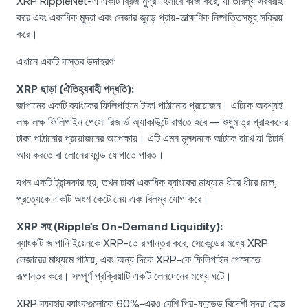
XRP RippleNet-এ একটি ব্রিজ মুদ্রা হিসাবে কাজ করে, যা তারল্য সরবরাহ
করে এবং একাধিক মুদ্রা এবং লেজার জুড়ে প্রায়-তাত্ক্ষণিক নিষ্পত্তিসমূহ সক্রিয়
করে।
এখানে একটি বাস্তব উদাহরণ:
XRP ছাড়া (ঐতিহ্যবাহী পদ্ধতি):
জাপানের একটি ব্যাংকের ফিলিপাইনে টাকা পাঠানোর প্রয়োজন। এটিকে অবশ্যই
লক্ষ লক্ষ ফিলিপাইন পেসো রিজার্ভ অ্যাকাউন্টে রাখতে হবে — শুধুমাত্র গ্রাহকদের
টাকা পাঠানোর প্রয়োজনের অপেক্ষায়। এটি এমন মূলধনকে আটকে রাখে যা রিটার্ন
আয় করতে বা লোনের ফান্ড যোগাতে পারত।
যখন একটি ট্রান্সফার হয়, তখন টাকা একাধিক ব্যাংকের মাধ্যমে ধীরে ধীরে চলে,
প্রত্যেকে একটি অংশ কেটে নেয় এবং বিলম্ব যোগ করে।
XRP সহ (Ripple's On-Demand Liquidity):
ব্যাংকটি জাপানি ইয়েনকে XRP-তে রূপান্তর করে, সেকেন্ডের মধ্যে XRP
লেজারের মাধ্যমে পাঠায়, এবং অন্য দিকে XRP-কে ফিলিপাইন পেসোতে
রূপান্তর করে। সম্পূর্ণ প্রক্রিয়াটি একটি লেনদেনের মধ্যে ঘটে।
XRP ব্যবহার ব্যাংকগুলোকে 60%-এরও বেশি প্রি-ফান্ডেড বিদেশী মুদ্রা হোল্ড