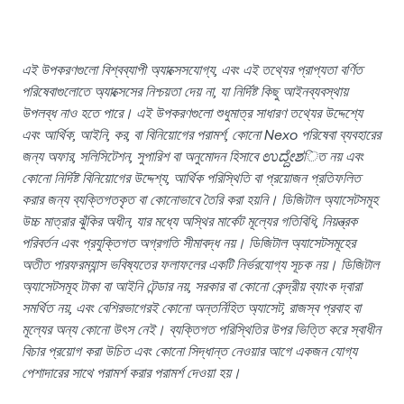
এই উপকরণগুলো বিশ্বব্যাপী অ্যাক্সেসযোগ্য, এবং এই তথ্যের প্রাপ্যতা বর্ণিত
পরিষেবাগুলোতে অ্যাক্সেসের নিশ্চয়তা দেয় না, যা নির্দিষ্ট কিছু আইনব্যবস্থায়
উপলব্ধ নাও হতে পারে। এই উপকরণগুলো শুধুমাত্র সাধারণ তথ্যের উদ্দেশ্যে
এবং আর্থিক, আইনি, কর, বা বিনিয়োগের পরামর্শ, কোনো Nexo পরিষেবা ব্যবহারের
জন্য অফার, সলিসিটেশন, সুপারিশ বা অনুমোদন হিসাবে ಉದ್ದೇಶিত নয় এবং
কোনো নির্দিষ্ট বিনিয়োগের উদ্দেশ্য, আর্থিক পরিস্থিতি বা প্রয়োজন প্রতিফলিত
করার জন্য ব্যক্তিগতকৃত বা কোনোভাবে তৈরি করা হয়নি। ডিজিটাল অ্যাসেটসমূহ
উচ্চ মাত্রার ঝুঁকির অধীন, যার মধ্যে অস্থির মার্কেট মূল্যের গতিবিধি, নিয়ন্ত্রক
পরিবর্তন এবং প্রযুক্তিগত অগ্রগতি সীমাবদ্ধ নয়। ডিজিটাল অ্যাসেটসমূহের
অতীত পারফরম্যান্স ভবিষ্যতের ফলাফলের একটি নির্ভরযোগ্য সূচক নয়। ডিজিটাল
অ্যাসেটসমূহ টাকা বা আইনি টেন্ডার নয়, সরকার বা কোনো কেন্দ্রীয় ব্যাংক দ্বারা
সমর্থিত নয়, এবং বেশিরভাগেরই কোনো অন্তর্নিহিত অ্যাসেট, রাজস্ব প্রবাহ বা
মূল্যের অন্য কোনো উৎস নেই। ব্যক্তিগত পরিস্থিতির উপর ভিত্তি করে স্বাধীন
বিচার প্রয়োগ করা উচিত এবং কোনো সিদ্ধান্ত নেওয়ার আগে একজন যোগ্য
পেশাদারের সাথে পরামর্শ করার পরামর্শ দেওয়া হয়।