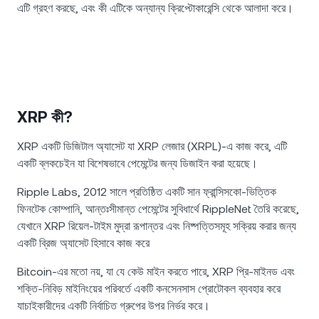
এটি গ্রহণ করছে, এবং কী এটিকে অন্যান্য ক্রিপ্টোকারেন্সি থেকে আলাদা করে।
XRP কী?
XRP একটি ডিজিটাল অ্যাসেট যা XRP লেজার (XRPL)-এ কাজ করে, এটি
একটি ব্লকচেইন যা বিশেষভাবে পেমেন্টের জন্য ডিজাইন করা হয়েছে।
Ripple Labs, 2012 সালে প্রতিষ্ঠিত একটি সান ফ্রান্সিসকো-ভিত্তিক
ফিনটেক কোম্পানি, আন্তঃসীমান্ত পেমেন্টের সুবিধার্থে RippleNet তৈরি করেছে,
যেখানে XRP রিয়েল-টাইম মুদ্রা রূপান্তর এবং নিষ্পত্তিসমূহ সক্রিয় করার জন্য
একটি ব্রিজ অ্যাসেট হিসাবে কাজ করে
Bitcoin-এর মতো নয়, যা যে কেউ মাইন করতে পারে, XRP প্রি-মাইনড এবং
শক্তি-নিবিড় মাইনিংয়ের পরিবর্তে একটি কনসেনসাস প্রোটোকল ব্যবহার করে
যাচাইকারীদের একটি নির্বাচিত গ্রুপের উপর নির্ভর করে।