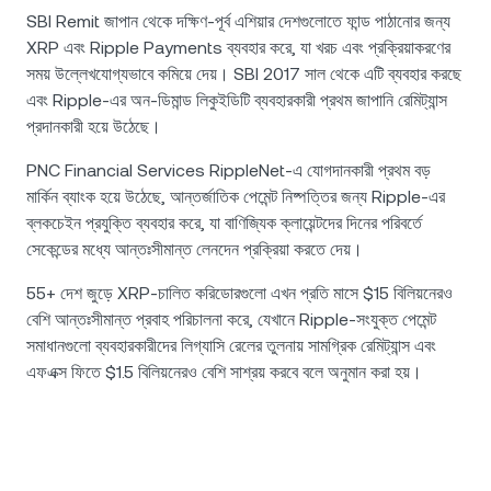
SBI Remit জাপান থেকে দক্ষিণ-পূর্ব এশিয়ার দেশগুলোতে ফান্ড পাঠানোর জন্য
XRP এবং Ripple Payments ব্যবহার করে, যা খরচ এবং প্রক্রিয়াকরণের
সময় উল্লেখযোগ্যভাবে কমিয়ে দেয়। SBI 2017 সাল থেকে এটি ব্যবহার করছে
এবং Ripple-এর অন-ডিমান্ড লিকুইডিটি ব্যবহারকারী প্রথম জাপানি রেমিট্যান্স
প্রদানকারী হয়ে উঠেছে।
PNC Financial Services RippleNet-এ যোগদানকারী প্রথম বড়
মার্কিন ব্যাংক হয়ে উঠেছে, আন্তর্জাতিক পেমেন্ট নিষ্পত্তির জন্য Ripple-এর
ব্লকচেইন প্রযুক্তি ব্যবহার করে, যা বাণিজ্যিক ক্লায়েন্টদের দিনের পরিবর্তে
সেকেন্ডের মধ্যে আন্তঃসীমান্ত লেনদেন প্রক্রিয়া করতে দেয়।
55+ দেশ জুড়ে XRP-চালিত করিডোরগুলো এখন প্রতি মাসে $15 বিলিয়নেরও
বেশি আন্তঃসীমান্ত প্রবাহ পরিচালনা করে, যেখানে Ripple-সংযুক্ত পেমেন্ট
সমাধানগুলো ব্যবহারকারীদের লিগ্যাসি রেলের তুলনায় সামগ্রিক রেমিট্যান্স এবং
এফএক্স ফিতে $1.5 বিলিয়নেরও বেশি সাশ্রয় করবে বলে অনুমান করা হয়।