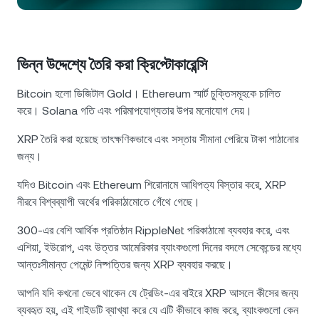
NEXO Token
NEXO
০.৬৮%
নিউজ ও ইনসাইটস
ফিউচার্স
Tether
USDT
০.০১%
হেল্প সেন্টার
ভিন্ন উদ্দেশ্যে তৈরি করা ক্রিপ্টোকারেন্সি
Nexo Card
USD Coin
USDC
০.০১%
Wealth Academy
Bitcoin হলো ডিজিটাল Gold। Ethereum স্মার্ট চুক্তিসমূহকে চালিত
করে। Solana গতি এবং পরিমাপযোগ্যতার উপর মনোযোগ দেয়।
প্রাইভেট ক্লায়েন্ট
Polkadot
DOT
১.১৯%
XRP তৈরি করা হয়েছে তাৎক্ষণিকভাবে এবং সস্তায় সীমানা পেরিয়ে টাকা পাঠানোর
লয়্যালটি প্রোগ্রাম
জন্য।
XRP
XRP
০.৭৬%
যদিও Bitcoin এবং Ethereum শিরোনামে আধিপত্য বিস্তার করে, XRP
Solana
SOL
০.২৩%
নীরবে বিশ্বব্যাপী অর্থের পরিকাঠামোতে গেঁথে গেছে।
300-এর বেশি আর্থিক প্রতিষ্ঠান RippleNet পরিকাঠামো ব্যবহার করে, এবং
EURC
EURC
০.১৯%
এশিয়া, ইউরোপ, এবং উত্তর আমেরিকার ব্যাংকগুলো দিনের বদলে সেকেন্ডের মধ্যে
আন্তঃসীমান্ত পেমেন্ট নিষ্পত্তির জন্য XRP ব্যবহার করছে।
সব অ্যাসেট ব্রাউজ করুন
আপনি যদি কখনো ভেবে থাকেন যে ট্রেডিং-এর বাইরে XRP আসলে কীসের জন্য
ব্যবহৃত হয়, এই গাইডটি ব্যাখ্যা করে যে এটি কীভাবে কাজ করে, ব্যাংকগুলো কেন