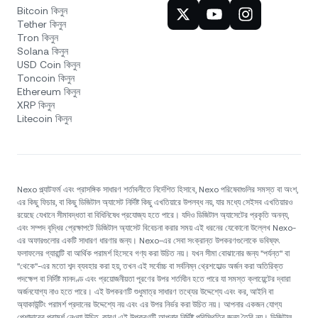
Bitcoin কিনুন
Tether কিনুন
Tron কিনুন
Solana কিনুন
USD Coin কিনুন
Toncoin কিনুন
Ethereum কিনুন
XRP কিনুন
Litecoin কিনুন
Nexo প্ল্যাটফর্ম এবং প্রাসঙ্গিক সাধারণ শর্তাবলীতে নির্দেশিত হিসাবে, Nexo পরিষেবাগুলির সমস্ত বা অংশ,
এর কিছু ফিচার, বা কিছু ডিজিটাল অ্যাসেট নির্দিষ্ট কিছু এখতিয়ারে উপলব্ধ নয়, যার মধ্যে সেইসব এখতিয়ারও
রয়েছে যেখানে সীমাবদ্ধতা বা বিধিনিষেধ প্রযোজ্য হতে পারে। যদিও ডিজিটাল অ্যাসেটের প্রকৃতি অনন্য,
এবং সম্পদ বৃদ্ধির প্রেক্ষাপটে ডিজিটাল অ্যাসেট বিবেচনা করার সময় এই ধরনের যেকোনো উল্লেখ Nexo-
এর অফারগুলোর একটি সাধারণ ধারণার জন্য। Nexo-এর সেবা সংক্রান্ত উপকরণগুলোকে ভবিষ্যৎ
ফলাফলের গ্যারান্টি বা আর্থিক পরামর্শ হিসেবে গণ্য করা উচিত নয়। যখন সীমা বোঝানোর জন্য "পর্যন্ত" বা
"থেকে"-এর মতো শব্দ ব্যবহার করা হয়, তখন এই সর্বোচ্চ বা সর্বনিম্ন থ্রেশহোল্ড অর্জন করা অতিরিক্ত
পদক্ষেপ বা নির্দিষ্ট মানদণ্ড এবং প্রয়োজনীয়তা পূরণের উপর শর্তাধীন হতে পারে যা সমস্ত ক্লায়েন্টের দ্বারা
অর্জনযোগ্য নাও হতে পারে। এই উপকরণটি শুধুমাত্র সাধারণ তথ্যের উদ্দেশ্যে এবং কর, আইনি বা
অ্যাকাউন্টিং পরামর্শ প্রদানের উদ্দেশ্যে নয় এবং এর উপর নির্ভর করা উচিত নয়। আপনার একজন যোগ্য
পেশাদারের পরামর্শ নেওয়া উচিত, কারণ এই উপকরণটি আপনার নির্দিষ্ট পরিস্থিতির জন্য তৈরি নয়। ডিজিটাল