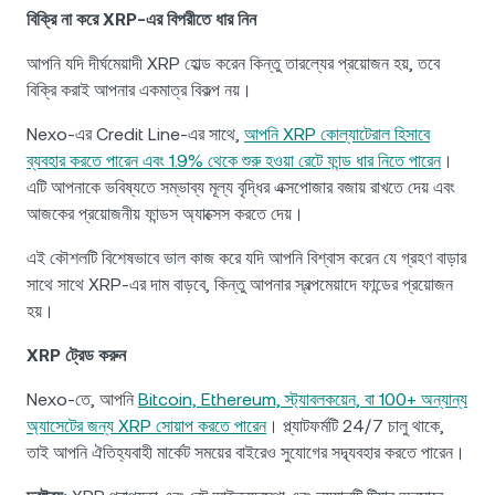
বিক্রি না করে XRP-এর বিপরীতে ধার নিন
আপনি যদি দীর্ঘমেয়াদী XRP হোল্ড করেন কিন্তু তারল্যের প্রয়োজন হয়, তবে
বিক্রি করাই আপনার একমাত্র বিকল্প নয়।
Nexo-এর Credit Line-এর সাথে,
আপনি XRP কোল্যাটেরাল হিসাবে
ব্যবহার করতে পারেন এবং 1.9% থেকে শুরু হওয়া রেটে ফান্ড ধার নিতে পারেন
।
এটি আপনাকে ভবিষ্যতে সম্ভাব্য মূল্য বৃদ্ধির এক্সপোজার বজায় রাখতে দেয় এবং
আজকের প্রয়োজনীয় ফান্ডস অ্যাক্সেস করতে দেয়।
এই কৌশলটি বিশেষভাবে ভাল কাজ করে যদি আপনি বিশ্বাস করেন যে গ্রহণ বাড়ার
সাথে সাথে XRP-এর দাম বাড়বে, কিন্তু আপনার স্বল্পমেয়াদে ফান্ডের প্রয়োজন
হয়।
XRP ট্রেড করুন
Nexo-তে, আপনি
Bitcoin, Ethereum, স্ট্যাবলকয়েন, বা 100+ অন্যান্য
অ্যাসেটের জন্য XRP সোয়াপ করতে পারেন
। প্ল্যাটফর্মটি 24/7 চালু থাকে,
তাই আপনি ঐতিহ্যবাহী মার্কেট সময়ের বাইরেও সুযোগের সদ্ব্যবহার করতে পারেন।