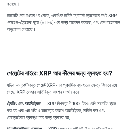
করেছে।
মামলাটি শেষ হওয়ার পর থেকে, একাধিক মার্কিন অ্যাসেট ম্যানেজার স্পট XRP
এক্সচেঞ্জ-ট্রেডেড ফান্ড (ETFs)-এর জন্য আবেদন করেছে, এবং বেশ কয়েকজন
অনুমোদন পেয়েছে।
পেমেন্টের বাইরে: XRP আর কীসের জন্য ব্যবহৃত হয়?
যদিও আন্তঃসীমান্ত পেমেন্ট XRP-এর প্রাথমিক ব্যবহারের ক্ষেত্র হিসাবে রয়ে
গেছে, XRP লেজার অতিরিক্ত ফাংশন সমর্থন করে:
ট্রেডিং এবং আরবিট্রেজ
— XRP বিশ্বব্যাপী 100-টিরও বেশি মার্কেটে ট্রেড
করা হয় এবং এর গতি ও তারল্যের কারণে আরবিট্রেজ, মার্জিন কল এবং
কোল্যাটেরাল ব্যবস্থাপনার জন্য ব্যবহৃত হয়
।
ডিসেন্ট্রালাইজড এক্সচেঞ্জ
— XRP লেজারে একটি বিল্ট-ইন ডিসেন্ট্রালাইজড