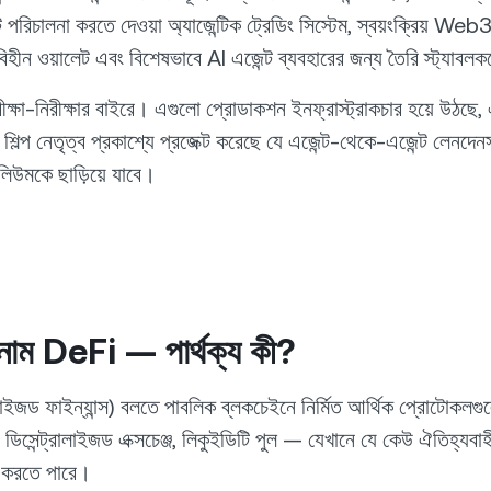
ন্ট পরিচালনা করতে দেওয়া অ্যাজেন্টিক ট্রেডিং সিস্টেম, স্বয়ংক্রিয় Web3
হীন ওয়ালেট এবং বিশেষভাবে AI এজেন্ট ব্যবহারের জন্য তৈরি স্ট্যাবলক
ক্ষা-নিরীক্ষার বাইরে। এগুলো প্রোডাকশন ইনফ্রাস্ট্রাকচার হয়ে উঠছে
মের শিল্প নেতৃত্ব প্রকাশ্যে প্রজেক্ট করেছে যে এজেন্ট-থেকে-এজেন্ট লেনদ
ভলিউমকে ছাড়িয়ে যাবে।
াম DeFi — পার্থক্য কী?
লাইজড ফাইন্যান্স) বলতে পাবলিক ব্লকচেইনে নির্মিত আর্থিক প্রোটোকলগ
ূহ, ডিসেন্ট্রালাইজড এক্সচেঞ্জ, লিকুইডিটি পুল — যেখানে যে কেউ ঐতিহ্যবা
ণ করতে পারে।