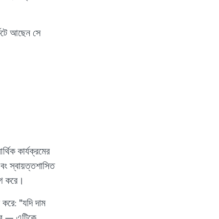
েটে আছেন সে
্থিক কার্যক্রমের
বং স্বায়ত্তশাসিত
োগ করে।
ণ করে: "যদি দাম
করে — এটিকে