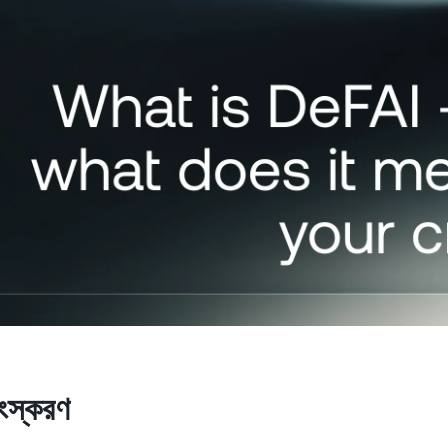
ফিউচার্স
পারপেচুয়ালস দিয়ে আপট্রেন্ড ও 
থেকে সুযোগ নিন।
ক্লায়েন্ট
লয
এর বেশি অ্যাকাউন্ট ব্যালেন্স হলে
প ম্যানেজারের কাছ থেকে bespoke
আর
পাওয়ার সুযোগ আনলক হবে।
অন
সংস্করণ