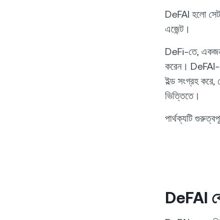
DeFAI হলো সেটা 
এজেন্ট।
DeFi-তে, একজন ব
করেন। DeFAI-তে,
ইল্ড সংগ্রহ করে, 
ভিত্তিতে।
পার্থক্যটি গুরুত্ব
DeFAI কে