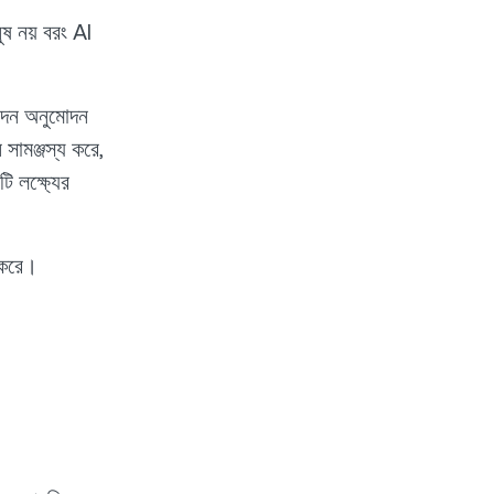
ষ নয় বরং AI
নদেন অনুমোদন
ামঞ্জস্য করে,
ি লক্ষ্যের
ন করে।