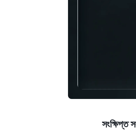
প্রাইভেট 
$100,000-
রিলেশনশি
সহায়তা 
সংক্ষিপ্ত 