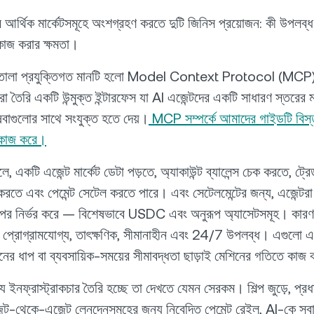
 আর্থিক মার্কেটসমূহে অংশগ্রহণ করতে দুটি জিনিস প্রয়োজন: কী উপলব্ধ
াজ করার ক্ষমতা।
 তোলা প্রযুক্তিগত মানটি হলো Model Context Protocol (MC
 তৈরি একটি উন্মুক্ত ইন্টারফেস যা AI এজেন্টদের একটি সাধারণ স্তরের ম
েবাগুলোর সাথে সংযুক্ত হতে দেয়।
MCP সম্পর্কে আমাদের গাইডটি বিস্তা
 কাজ করে।
, একটি এজেন্ট মার্কেট ডেটা পড়তে, অ্যাকাউন্ট ব্যালেন্স চেক করতে, ট্র
রতে এবং পেমেন্ট সেটেল করতে পারে। এবং সেটেলমেন্টের জন্য, এজেন্টরা প্র
 উপর নির্ভর করে — বিশেষভাবে USDC এবং অনুরূপ অ্যাসেটসমূহ। কারণ
ো প্রোগ্রামযোগ্য, তাৎক্ষণিক, সীমানাহীন এবং 24/7 উপলব্ধ। এগুলো এক
নের ধাপ বা ব্যবসায়িক-সময়ের সীমাবদ্ধতা ছাড়াই মেশিনের গতিতে কাজ
ইনফ্রাস্ট্রাকচার তৈরি হচ্ছে তা দেখতে যেমন সেরকম। শিল্প জুড়ে, প্
এজেন্ট-থেকে-এজেন্ট লেনদেনসমূহের জন্য নিবেদিত পেমেন্ট রেইল, AI-কে স্ব