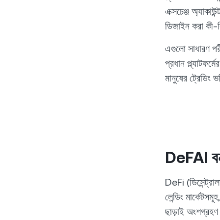
এক্সচেঞ্জ অ্যাকাউ
ডিজাইন করা কী-বি
এগুলো সাধারণ পরী
প্রধান প্ল্যাটফর্
মানুষের ট্রেডিং 
DeFAI বন
DeFi (ডিসেন্ট্রা
লেন্ডিং মার্কেটসম
ছাড়াই অংশগ্রহ