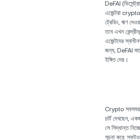
DeFAI (ডিসেন্ট্র
এজেন্টরা crypto 
ট্রেডিং, ঋণ দেওয
তবে এখন কেন্দ্র
এজেন্টদের স্বাধী
জন্য, DeFAI মার
ইঙ্গিত দেয়।
Crypto সবসময়ই
চার্ট দেখছেন, এ
সে সিদ্ধান্ত নি
সূচনা করে: সফটওয়