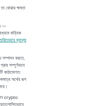
 তা বোঝার ক্ষমতা
P) —
াধ্যমে বাহ্যিক
রিতভাবে ব্যাখ্যা
েড সম্পাদন করতে,
ায় সম্পূর্ণভাবে
টি কাঠামোগত:
মাত্র অর্থের রূপ
 করে।
রধান crypto
ায়ত্তশাসিতভাবে