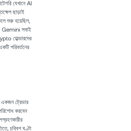
যাটেগরি যেখানে AI
তক্ষেপ ছাড়াই
লে শুরু হয়েছিল,
এবং Gemini সবাই
rypto হোল্ডারদের
একটি পরিবর্তনের
 একজন ট্রেডার
 পরিশোধ করবেন
শগ্রহণকারীর
িতে, চব্বিশ ঘণ্টা