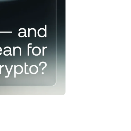
ডাউনট্রেন্ড
়্যালটি প্রোগ্রাম
ও বেশি সেভিংস রেট, কম ঋণের রেট, এবং আরও
েক কিছু আনলক করুন।