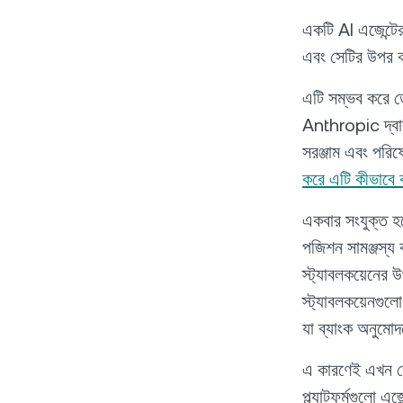
একটি AI এজেন্টের
এবং সেটির উপর ক
এটি সম্ভব করে
Anthropic দ্বারা
সরঞ্জাম এবং পরিষ
করে এটি কীভাবে
একবার সংযুক্ত হলে
পজিশন সামঞ্জস্য ক
স্ট্যাবলকয়েনের
স্ট্যাবলকয়েনগুল
যা ব্যাংক অনুমোদ
এ কারণেই এখন যে 
প্ল্যাটফর্মগুলো 