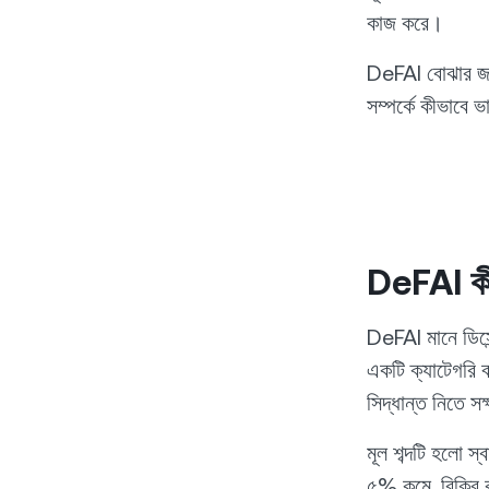
কাজ করে।
DeFAI বোঝার জন
সম্পর্কে কীভাবে ভ
DeFAI ক
DeFAI মানে ডিসেন্
একটি ক্যাটেগরি ব
সিদ্ধান্ত নিতে 
মূল শব্দটি হলো স্
৫% কমে, বিক্রি 