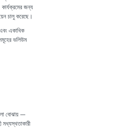
 কার্যক্রমের জন্য
য়েন চালু করেছে।
, এবং একাধিক
েনসমূহের ভলিউম
ুলো বোঝায় —
হী মধ্যস্থতাকারী