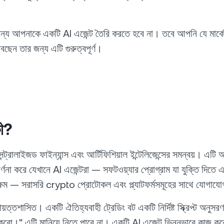
্য আপনাকে একটি AI এজেন্ট তৈরি করতে হবে না। তবে আপনি যে মার্ক
াবছেন তার জন্য এটি গুরুত্বপূর্ণ।
ী?
ট্রালাইজড ফাইন্যান্স এবং আর্টিফিশিয়াল ইন্টেলিজেন্সের সমন্বয়। এটি আর
র্ণনা করে যেখানে AI এজেন্টরা — সফটওয়্যার প্রোগ্রাম যা যুক্তি দিতে এ
সক্ষম — সরাসরি crypto প্রোটোকল এবং প্ল্যাটফর্মসমূহের সাথে যোগায
বায়ত্তশাসিত। একটি ঐতিহ্যবাহী ট্রেডিং বট একটি নির্দিষ্ট স্ক্রিপ্ট অনুসর
করো।" এটি মানিয়ে নিতে পারে না। একটি AI এজেন্ট ভিন্নভাবে কাজ 