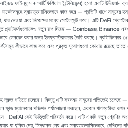
ালাইজড ফাইন্যান্স + আর্টিফিশিয়াল ইন্টেলিজেন্স) হলো একটি উদীয়মান ক্
মার্কেটসমূহে স্বায়ত্তশাসিতভাবে কাজ করে — প্রতিটি ধাপে মানুষের হস্
়া, ধার নেওয়া এবং নিজেদের মধ্যে সেটেলমেন্ট করে। এটি DeFi প্রোটোক
ীভূত প্ল্যাটফর্মগুলোকেও নতুন রূপ দিচ্ছে — Coinbase, Binance 
নভাবে লেনদেন করার জন্য ইনফ্রাস্ট্রাকচার তৈরি করছে। প্রতিদিনকার c
্কেটসমূহ কীভাবে কাজ করে এবং প্রকৃত সুযোগগুলো কোথায় রয়েছে তাতে 
 দ্রুত গতিতে চলেছে। কিন্তু এটি সবসময় মানুষের গতিতেই চলেছে —
কজন ফান্ড ম্যানেজার পজিশন পর্যালোচনা করছেন, একজন ঋণগ্রহীতা কখন
চ্ছেন। DeFAI সেই ভিত্তিটি পরিবর্তন করে। এটি একটি নতুন শ্রেণির অং
্যার যা যুক্তি দেয়, সিদ্ধান্ত নেয় এবং স্বায়ত্তশাসিতভাবে, মেশিনের গত