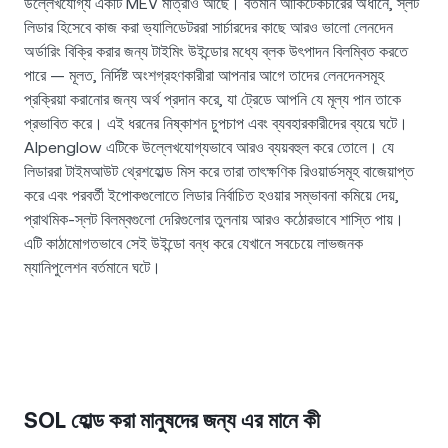
উল্লেখযোগ্য একটি MEV মাত্রাও আছে। বর্তমান আর্কিটেকচারের অধীনে, স্লট
লিডার হিসেবে কাজ করা ভ্যালিডেটররা সার্চারদের কাছে আরও ভালো লেনদেন
অর্ডারিং বিক্রি করার জন্য টাইমিং উইন্ডোর মধ্যে ব্লক উৎপাদন বিলম্বিত করতে
পারে — মূলত, নির্দিষ্ট অংশগ্রহণকারীরা আপনার আগে তাদের লেনদেনসমূহ
প্রক্রিয়া করানোর জন্য অর্থ প্রদান করে, যা ট্রেডে আপনি যে মূল্য পান তাকে
প্রভাবিত করে। এই ধরনের নিষ্কাশন চুপচাপ এবং ব্যবহারকারীদের ব্যয়ে ঘটে।
Alpenglow এটিকে উল্লেখযোগ্যভাবে আরও ব্যয়বহুল করে তোলে। যে
লিডাররা টাইমআউট থ্রেশহোল্ড মিস করে তারা তাৎক্ষণিক রিওয়ার্ডসমূহ বাজেয়াপ্ত
করে এবং পরবর্তী ইপোকগুলোতে লিডার নির্বাচিত হওয়ার সম্ভাবনা কমিয়ে দেয়,
প্রাথমিক-স্লট বিলম্বগুলো দেরিগুলোর তুলনায় আরও কঠোরভাবে শাস্তি পায়।
এটি কাঠামোগতভাবে সেই উইন্ডো বন্ধ করে যেখানে সবচেয়ে লাভজনক
ম্যানিপুলেশন বর্তমানে ঘটে।
SOL হোল্ড করা মানুষদের জন্য এর মানে কী