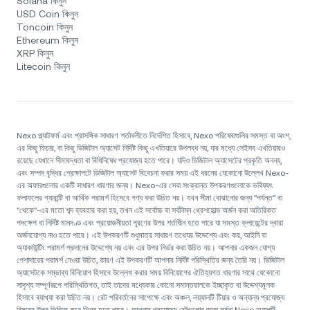
Solana কিনুন
USD Coin কিনুন
Toncoin কিনুন
Ethereum কিনুন
XRP কিনুন
Litecoin কিনুন
Nexo প্ল্যাটফর্ম এবং প্রাসঙ্গিক সাধারণ শর্তাবলীতে নির্দেশিত হিসাবে, Nexo পরিষেবাগুলির সমস্ত বা অংশ,
এর কিছু ফিচার, বা কিছু ডিজিটাল অ্যাসেট নির্দিষ্ট কিছু এখতিয়ারে উপলব্ধ নয়, যার মধ্যে সেইসব এখতিয়ারও
রয়েছে যেখানে সীমাবদ্ধতা বা বিধিনিষেধ প্রযোজ্য হতে পারে। যদিও ডিজিটাল অ্যাসেটের প্রকৃতি অনন্য,
এবং সম্পদ বৃদ্ধির প্রেক্ষাপটে ডিজিটাল অ্যাসেট বিবেচনা করার সময় এই ধরনের যেকোনো উল্লেখ Nexo-
এর অফারগুলোর একটি সাধারণ ধারণার জন্য। Nexo-এর সেবা সংক্রান্ত উপকরণগুলোকে ভবিষ্যৎ
ফলাফলের গ্যারান্টি বা আর্থিক পরামর্শ হিসেবে গণ্য করা উচিত নয়। যখন সীমা বোঝানোর জন্য "পর্যন্ত" বা
"থেকে"-এর মতো শব্দ ব্যবহার করা হয়, তখন এই সর্বোচ্চ বা সর্বনিম্ন থ্রেশহোল্ড অর্জন করা অতিরিক্ত
পদক্ষেপ বা নির্দিষ্ট মানদণ্ড এবং প্রয়োজনীয়তা পূরণের উপর শর্তাধীন হতে পারে যা সমস্ত ক্লায়েন্টের দ্বারা
অর্জনযোগ্য নাও হতে পারে। এই উপকরণটি শুধুমাত্র সাধারণ তথ্যের উদ্দেশ্যে এবং কর, আইনি বা
অ্যাকাউন্টিং পরামর্শ প্রদানের উদ্দেশ্যে নয় এবং এর উপর নির্ভর করা উচিত নয়। আপনার একজন যোগ্য
পেশাদারের পরামর্শ নেওয়া উচিত, কারণ এই উপকরণটি আপনার নির্দিষ্ট পরিস্থিতির জন্য তৈরি নয়। ডিজিটাল
অ্যাসেটকে সম্ভাব্য বিনিয়োগ হিসাবে উল্লেখ করার সময় বিনিয়োগের ঐতিহ্যগত ধারণার সাথে যেকোনো
সাদৃশ্য সম্পূর্ণরূপে পরিস্থিতিগত, তাই তাদের মধ্যেকার কোনো সমান্তরালকে ইচ্ছাকৃত বা উদ্দেশ্যমূলক
হিসাবে ব্যাখ্যা করা উচিত নয়। রেট পরিবর্তনের সাপেক্ষে এবং অঞ্চল, লয়্যালটি টিয়ার ও অন্যান্য প্রযোজ্য