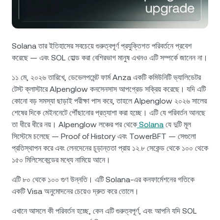
NEXO Token
NEXO
২.৪৩%
নিউজ ও ইনসাইটস
ফিউচার্স
Tether
USDT
০.০৪%
হেল্প সেন্টার
Nexo Card
Solana তার ইতিহাসের সবচেয়ে গুরুত্বপূর্ণ প্রযুক্তিগত পরিবর্তনে প্রবেশ
USD Coin
USDC
০%
Wealth Academy
করেছে — এবং SOL হোল্ড করা বেশিরভাগ মানুষ এখনও এটি সম্পর্কে জানেন না।
১১ মে, ২০২৬ তারিখে, ডেভেলপমেন্ট ফার্ম Anza একটি কমিউনিটি ভ্যালিডেটর
প্রাইভেট ক্লায়েন্ট
Polkadot
DOT
০.১৬%
টেস্ট ক্লাস্টারে Alpenglow কনসেনসাস আপগ্রেড সক্রিয় করেছে। যদি এটি
কোনো বড় সমস্যা ছাড়াই পরীক্ষা পাস করে, তাহলে Alpenglow ২০২৬ সালের
লয়্যালটি প্রোগ্রাম
XRP
XRP
০.৫৯%
শেষের দিকে মেইননেটে পৌঁছানোর প্রত্যাশা করা হচ্ছে। এটি যে পরিবর্তন আনছে
তা ধীরে ধীরে নয়। Alpenglow লঞ্চের পর থেকে
Solana
যে দুটি মূল
সিস্টেমে চলেছে — Proof of History এবং TowerBFT — সেগুলো
Solana
SOL
১.৪৭%
প্রতিস্থাপন করে এবং লেনদেনের চূড়ান্ততা প্রায় ১২.৮ সেকেন্ড থেকে ১০০ থেকে
১৫০ মিলিসেকেন্ডের মধ্যে নামিয়ে আনে।
EURC
EURC
০.২৪%
এটি ৮০ থেকে ১০০ গুণ উন্নতি। এটি Solana-এর কনফার্মেশনের গতিকে
সব অ্যাসেট ব্রাউজ করুন
একটি Visa অনুমোদনের চেয়েও দ্রুত করে তোলে।
এখানে আসলে কী পরিবর্তন হচ্ছে, কেন এটি গুরুত্বপূর্ণ, এবং আপনি যদি SOL