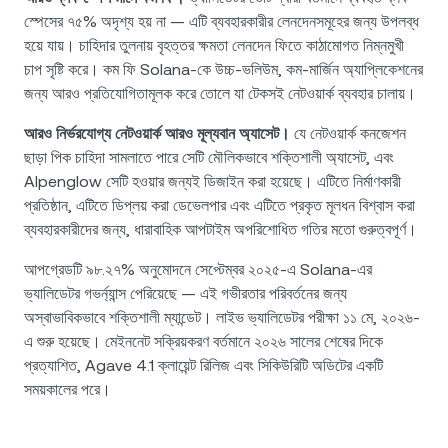
স্পেসের ৭৫% অদৃশ্য হয় না — এটি ব্যবহারকারীর লেনদেনসমূহের জন্য উপলব্ধ
হয়ে যায়। চাহিদার তুলনায় বৃহত্তর ক্ষমতা লেনদেন ফিতে কাঠামোগত নিম্নমুখী
চাপ সৃষ্টি করে। কম ফি Solana-কে উচ্চ-ভলিউম, কম-মার্জিন অ্যাপ্লিকেশনের
জন্য আরও প্রতিযোগিতামূলক করে তোলে যা টেকসই নেটওয়ার্ক ব্যবহার চালায়।
আরও নির্ভরযোগ্য নেটওয়ার্ক আরও মূল্যবান অ্যাসেট।
যে নেটওয়ার্ক কনজেশন
ছাড়া পিক চাহিদা সামলাতে পারে সেটি মৌলিকভাবে শক্তিশালী অ্যাসেট, এবং
Alpenglow সেটি হওয়ার জন্যই ডিজাইন করা হয়েছে। এটিতে নির্মাণকারী
প্রতিষ্ঠান, এটিতে ডিপ্লয় করা ডেভেলপার এবং এটিতে প্রকৃত মূলধন বিশ্বাস করা
ব্যবহারকারীদের জন্য, ধারাবাহিক আপটাইম অপরিশোধিত গতির মতো গুরুত্বপূর্ণ।
আপগ্রেডটি ৯৮.২৭% অনুমোদনে সেপ্টেম্বর ২০২৫-এ Solana-এর
ভ্যালিডেটর গভর্ন্যান্স পেরিয়েছে — এই গভীরতার পরিবর্তনের জন্য
অস্বাভাবিকভাবে শক্তিশালী ম্যান্ডেট। লাইভ ভ্যালিডেটর পরীক্ষা ১১ মে, ২০২৬-
এ শুরু হয়েছে। মেইননেট সক্রিয়করণ বর্তমানে ২০২৬ সালের শেষের দিকে
প্রত্যাশিত, Agave 4.1 ক্লায়েন্ট রিলিজ এবং সিকিউরিটি অডিটের একটি
সময়কালের পরে।