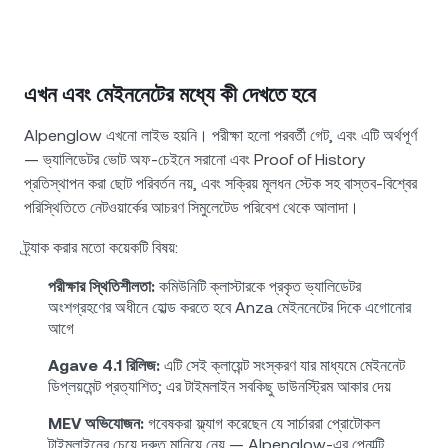
এখন এবং মেইননেটের মধ্যে কী দেখতে হবে
Alpenglow এখনো লাইভ হয়নি। পরীক্ষা হলো পরবর্তী গেট, এবং এটি অর্থপূর্ণ
— ভ্যালিডেটর ভোট অফ-চেইনে সরানো এবং Proof of History
প্রতিস্থাপন করা ছোট পরিবর্তন নয়, এবং সক্রিয় মূলধন স্টেক সহ বাস্তব-বিশ্বের
পরিস্থিতিতে নেটওয়ার্কের আচরণ সিমুলেটেড পরিবেশ থেকে আলাদা।
ট্র্যাক করার মতো কয়েকটি বিষয়:
পরীক্ষার স্থিতিশীলতা:
কমিউনিটি ক্লাস্টারকে প্রকৃত ভ্যালিডেটর
অংশগ্রহণের অধীনে হোল্ড করতে হবে Anza মেইননেটের দিকে এগোনোর
আগে
Agave 4.1 রিলিজ:
এটি সেই ক্লায়েন্ট সংস্করণ যার মাধ্যমে মেইননেট
ডিপ্লয়মেন্ট প্রত্যাশিত; এর টাইমলাইন সবকিছু ডাউনস্ট্রিম আকার দেয়
MEV অভিযোজন:
গবেষকরা ফ্ল্যাগ করেছেন যে সার্চাররা প্রোটোকল
টাইমলাইনের চেয়ে দ্রুত মানিয়ে নেয় — Alpenglow-এর পেনাল্টি