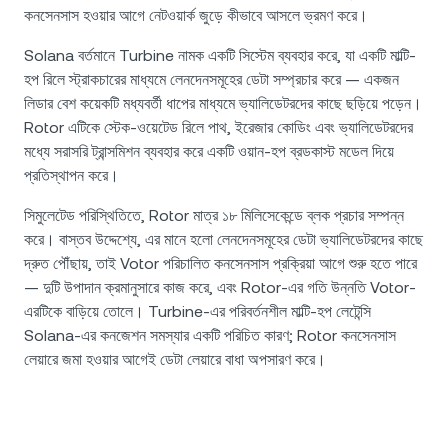
কনসেনসাস হওয়ার আগে নেটওয়ার্ক জুড়ে কীভাবে আসলে ভ্রমণ করে।
Solana বর্তমানে Turbine নামক একটি সিস্টেম ব্যবহার করে, যা একটি মাল্টি-
হপ রিলে স্ট্রাকচারের মাধ্যমে লেনদেনসমূহের ডেটা সম্প্রচার করে — একজন
লিডার বেশ কয়েকটি মধ্যবর্তী ধাপের মাধ্যমে ভ্যালিডেটরদের কাছে ছড়িয়ে পড়েন।
Rotor এটিকে স্টেক-ওয়েটেড রিলে পাথ, ইরেজার কোডিং এবং ভ্যালিডেটরদের
মধ্যে সরাসরি ট্রান্সমিশন ব্যবহার করে একটি ওয়ান-হপ ব্রডকাস্ট মডেল দিয়ে
প্রতিস্থাপন করে।
সিমুলেটেড পরিস্থিতিতে, Rotor মাত্র ১৮ মিলিসেকেন্ডে ব্লক প্রচার সম্পন্ন
করে। বাস্তব উদ্দেশ্যে, এর মানে হলো লেনদেনসমূহের ডেটা ভ্যালিডেটরদের কাছে
দ্রুত পৌঁছায়, তাই Votor পরিচালিত কনসেনসাস প্রক্রিয়া আগে শুরু হতে পারে
— দুটি উপাদান ক্রমানুসারে কাজ করে, এবং Rotor-এর গতি উন্নতি Votor-
এরটিকে বাড়িয়ে তোলে। Turbine-এর পরিবর্তনশীল মাল্টি-হপ লেটেন্সি
Solana-এর কনজেশন সমস্যার একটি পরিচিত কারণ; Rotor কনসেনসাস
লেয়ারে জমা হওয়ার আগেই ডেটা লেয়ারে বাধা অপসারণ করে।