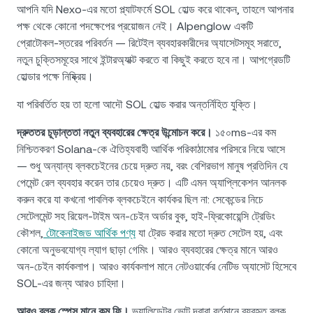
আপনি যদি Nexo-এর মতো প্ল্যাটফর্মে SOL হোল্ড করে থাকেন, তাহলে আপনার
পক্ষ থেকে কোনো পদক্ষেপের প্রয়োজন নেই। Alpenglow একটি
প্রোটোকল-স্তরের পরিবর্তন — রিটেইল ব্যবহারকারীদের অ্যাসেটসমূহ সরাতে,
নতুন চুক্তিসমূহের সাথে ইন্টারঅ্যাক্ট করতে বা কিছুই করতে হবে না। আপগ্রেডটি
হোল্ডার পক্ষে নিষ্ক্রিয়।
যা পরিবর্তিত হয় তা হলো আদৌ SOL হোল্ড করার অন্তর্নিহিত যুক্তি।
দ্রুততর চূড়ান্ততা নতুন ব্যবহারের ক্ষেত্র উন্মোচন করে।
১৫০ms-এর কম
নিশ্চিতকরণ Solana-কে ঐতিহ্যবাহী আর্থিক পরিকাঠামোর পরিসরে নিয়ে আসে
— শুধু অন্যান্য ব্লকচেইনের চেয়ে দ্রুত নয়, বরং বেশিরভাগ মানুষ প্রতিদিন যে
পেমেন্ট রেল ব্যবহার করেন তার চেয়েও দ্রুত। এটি এমন অ্যাপ্লিকেশন আনলক
করুন করে যা কখনো পাবলিক ব্লকচেইনে কার্যকর ছিল না: সেকেন্ডের নিচে
সেটেলমেন্ট সহ রিয়েল-টাইম অন-চেইন অর্ডার বুক, হাই-ফ্রিকোয়েন্সি ট্রেডিং
কৌশল,
টোকেনাইজড আর্থিক পণ্য
যা ট্রেড করার মতো দ্রুত সেটেল হয়, এবং
কোনো অনুভবযোগ্য ল্যাগ ছাড়া গেমিং। আরও ব্যবহারের ক্ষেত্র মানে আরও
অন-চেইন কার্যকলাপ। আরও কার্যকলাপ মানে নেটওয়ার্কের নেটিভ অ্যাসেট হিসেবে
SOL-এর জন্য আরও চাহিদা।
আরও ব্লক স্পেস মানে কম ফি।
ভ্যালিডেটর ভোট দ্বারা বর্তমানে ব্যবহৃত ব্লক