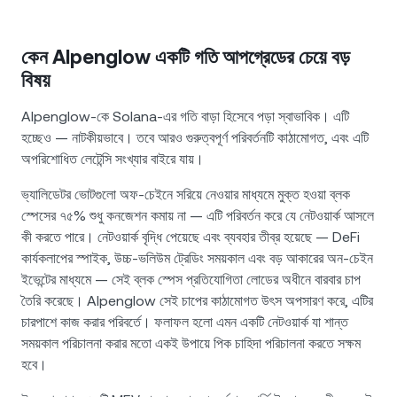
কেন Alpenglow একটি গতি আপগ্রেডের চেয়ে বড়
বিষয়
Alpenglow-কে Solana-এর গতি বাড়া হিসেবে পড়া স্বাভাবিক। এটি
হচ্ছেও — নাটকীয়ভাবে। তবে আরও গুরুত্বপূর্ণ পরিবর্তনটি কাঠামোগত, এবং এটি
অপরিশোধিত লেটেন্সি সংখ্যার বাইরে যায়।
ভ্যালিডেটর ভোটগুলো অফ-চেইনে সরিয়ে নেওয়ার মাধ্যমে মুক্ত হওয়া ব্লক
স্পেসের ৭৫% শুধু কনজেশন কমায় না — এটি পরিবর্তন করে যে নেটওয়ার্ক আসলে
কী করতে পারে। নেটওয়ার্ক বৃদ্ধি পেয়েছে এবং ব্যবহার তীব্র হয়েছে — DeFi
কার্যকলাপের স্পাইক, উচ্চ-ভলিউম ট্রেডিং সময়কাল এবং বড় আকারের অন-চেইন
ইভেন্টের মাধ্যমে — সেই ব্লক স্পেস প্রতিযোগিতা লোডের অধীনে বারবার চাপ
তৈরি করেছে। Alpenglow সেই চাপের কাঠামোগত উৎস অপসারণ করে, এটির
চারপাশে কাজ করার পরিবর্তে। ফলাফল হলো এমন একটি নেটওয়ার্ক যা শান্ত
সময়কাল পরিচালনা করার মতো একই উপায়ে পিক চাহিদা পরিচালনা করতে সক্ষম
হবে।