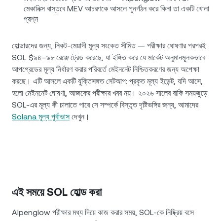
মেকানিক্স বাস্তবে MEV আচরণকে আসলে পুনর্গঠন করে কিনা তা একটি খোলা
প্রশ্ন
হোল্ডারদের জন্য, নিকট-মেয়াদী মূল্য সংকেত সীমিত — পরীক্ষার ঘোষণার পরপরই
SOL $৯৪–৯৮ রেঞ্জে ট্রেড করেছে, যা ইঙ্গিত করে যে মার্কেট অনুমানমূলকভাবে
আপগ্রেডের মূল্য নির্ধারণ করার পরিবর্তে মেইননেট নিশ্চিতকরণের জন্য অপেক্ষা
করছে। এটি আসলে একটি যুক্তিসঙ্গত সেটআপ: প্রকৃত মূল্য ইভেন্ট, যদি আসে,
হলো মেইননেট ঘোষণা, আজকের পরীক্ষার খবর নয়। ২০২৬ সালের বাকি সময়জুড়ে
SOL-এর মূল্য কী চালাতে পারে সে সম্পর্কে বিস্তৃত দৃষ্টিভঙ্গির জন্য, আমাদের
Solana মূল্য পূর্বাভাস
দেখুন।
এই সময়ে SOL হোল্ড করা
Alpenglow পরীক্ষার মধ্য দিয়ে কাজ করার সময়, SOL-কে নিষ্ক্রিয় বসে