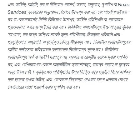
এবং আর্থিক, আইনি, কর বা বিনিয়োগ পরামর্শ, অফার, অনুরোধ, সুপারিশ বা Nexo
Services ব্যবহারের অনুমোদন হিসেবে উদ্দেশ্য করা নয় এবং পার্সোনালাইজড
নয় বা কোনোভাবেই নির্দিষ্ট বিনিয়োগ উদ্দেশ্য, আর্থিক পরিস্থিতি বা প্রয়োজন
প্রতিফলিত করার জন্য তৈরি করা নয়। ডিজিটাল অ্যাসেটসমূহ উচ্চ মাত্রার ঝুঁকির
সাপেক্ষে, যার মধ্যে অস্থির মার্কেট মূল্য গতিশীলতা, নিয়ন্ত্রক পরিবর্তন এবং
প্রযুক্তিগত অগ্রগতি অন্তর্ভুক্ত কিন্তু সীমাবদ্ধ নয়। ডিজিটাল অ্যাসেটসমূহের
অতীত কর্মক্ষমতা ভবিষ্যতের ফলাফলের নির্ভরযোগ্য সূচক নয়। ডিজিটাল
অ্যাসেটসমূহ অর্থ বা আইনি দরপত্র নয়, সরকার বা কেন্দ্রীয় ব্যাংক দ্বারা সমর্থিত
নয়, এবং বেশিরভাগের কোনো অন্তর্নিহিত অ্যাসেটসমূহ, রাজস্ব প্রবাহ বা মূল্যের
অন্য উৎস নেই। ব্যক্তিগত পরিস্থিতির উপর ভিত্তি করে স্বাধীন বিচার কার্যকর
করা হয়েছে হওয়া উচিত, এবং যেকোনো সিদ্ধান্ত নেওয়ার আগে একজন যোগ্য
পেশাদারের সাথে পরামর্শ করার সুপারিশ করা হয়।