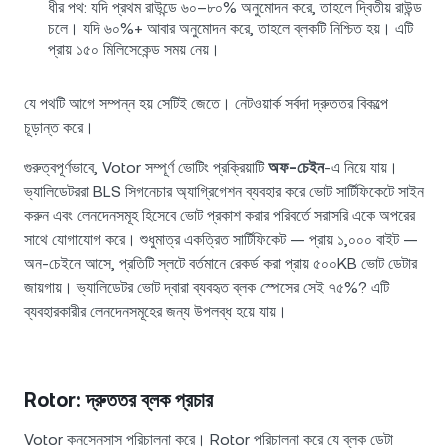
ধীর পথ: যদি প্রথম রাউন্ডে ৬০–৮০% অনুমোদন করে, তাহলে দ্বিতীয় রাউন্ড
চলে। যদি ৬০%+ আবার অনুমোদন করে, তাহলে ব্লকটি নিশ্চিত হয়। এটি
প্রায় ১৫০ মিলিসেকেন্ড সময় নেয়।
যে পথটি আগে সম্পন্ন হয় সেটিই জেতে। নেটওয়ার্ক সর্বদা দ্রুততর বিকল্পে
চূড়ান্ত করে।
গুরুত্বপূর্ণভাবে, Votor সম্পূর্ণ ভোটিং প্রক্রিয়াটি
অফ-চেইন
-এ নিয়ে যায়।
ভ্যালিডেটররা BLS সিগনেচার অ্যাগ্রিগেশন ব্যবহার করে ভোট সার্টিফিকেটে সাইন
করুন এবং লেনদেনসমূহ হিসেবে ভোট প্রকাশ করার পরিবর্তে সরাসরি একে অপরের
সাথে যোগাযোগ করে। শুধুমাত্র একত্রিত সার্টিফিকেট — প্রায় ১,০০০ বাইট —
অন-চেইনে আসে, প্রতিটি স্লটে বর্তমানে রেকর্ড করা প্রায় ৫০০KB ভোট ডেটার
জায়গায়। ভ্যালিডেটর ভোট দ্বারা ব্যবহৃত ব্লক স্পেসের সেই ৭৫%? এটি
ব্যবহারকারীর লেনদেনসমূহের জন্য উপলব্ধ হয়ে যায়।
Rotor: দ্রুততর ব্লক প্রচার
Votor কনসেনসাস পরিচালনা করে। Rotor পরিচালনা করে যে ব্লক ডেটা