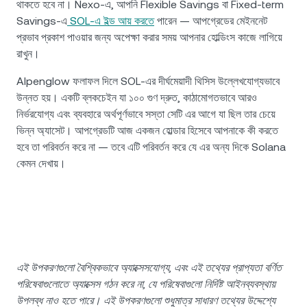
থাকতে হবে না। Nexo-এ, আপনি Flexible Savings বা Fixed-term
Savings-এ
SOL-এ ইল্ড আয় করতে
পারেন — আপগ্রেডের মেইননেট
প্রভাব প্রকাশ পাওয়ার জন্য অপেক্ষা করার সময় আপনার হোল্ডিংস কাজে লাগিয়ে
রাখুন।
Alpenglow ফলাফল দিলে SOL-এর দীর্ঘমেয়াদী থিসিস উল্লেখযোগ্যভাবে
উন্নত হয়। একটি ব্লকচেইন যা ১০০ গুণ দ্রুত, কাঠামোগতভাবে আরও
নির্ভরযোগ্য এবং ব্যবহারে অর্থপূর্ণভাবে সস্তা সেটি এর আগে যা ছিল তার চেয়ে
ভিন্ন অ্যাসেট। আপগ্রেডটি আজ একজন হোল্ডার হিসেবে আপনাকে কী করতে
হবে তা পরিবর্তন করে না — তবে এটি পরিবর্তন করে যে এর অন্য দিকে Solana
কেমন দেখায়।
এই উপকরণগুলো বৈশ্বিকভাবে অ্যাক্সেসযোগ্য, এবং এই তথ্যের প্রাপ্যতা বর্ণিত
পরিষেবাগুলোতে অ্যাক্সেস গঠন করে না, যে পরিষেবাগুলো নির্দিষ্ট আইনব্যবস্থায়
উপলব্ধ নাও হতে পারে। এই উপকরণগুলো শুধুমাত্র সাধারণ তথ্যের উদ্দেশ্যে