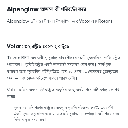
Alpenglow আসলে কী পরিবর্তন করে
Alpenglow দুটি নতুন উপাদান উপস্থাপন করে: Votor এবং Rotor।
Votor: ৩২ রাউন্ড থেকে ২ রাউন্ডে
Tower BFT-এর অধীনে, চূড়ান্ততায় পৌঁছাতে ৩২টি ক্রমবর্ধমান ভোটিং রাউন্ড
প্রয়োজন। প্রতিটি রাউন্ড একটি লকআউট সময়কাল যোগ করে। সামগ্রিক
ফলাফল হলো স্বাভাবিক পরিস্থিতিতে প্রায় ১২ থেকে ১৩ সেকেন্ডের চূড়ান্ততার
সময় — এবং নেটওয়ার্ক চাপে থাকলে আরও বেশি।
Votor এটিকে এক বা দুই রাউন্ডে সংকুচিত করে, একই সাথে দুটি সমান্তরাল পথ
চালায়:
দ্রুত পথ: যদি প্রথম রাউন্ডে স্টেককৃত ভ্যালিডেটরদের ৮০%-এর বেশি
একটি ব্লক অনুমোদন করে, তাহলে এটি চূড়ান্ত। সম্পন্ন। এটি প্রায় ১০০
মিলিসেকেন্ড সময় নেয়।