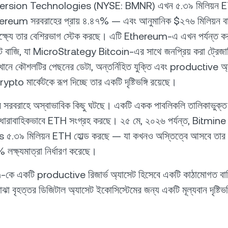
rsion Technologies (NYSE: BMNR) এখন ৫.৩৯ মিলিয়ন ET
reum সরবরাহের প্রায় ৪.৪৭% — এবং আনুমানিক $২৭৬ মিলিয়ন বার্ষ
লক্ষ্যে তার বেশিরভাগ স্টেক করছে। এটি Ethereum-এ এখন পর্যন্ত কর
োরেট বাজি, যা MicroStrategy Bitcoin-এর সাথে জনপ্রিয় করা ট্রেজার
নে কৌশলটির পেছনের ডেটা, অন্তর্নিহিত যুক্তি এবং productive অ্
ypto মার্কেটকে রূপ দিচ্ছে তার একটি দৃষ্টিভঙ্গি রয়েছে।
বরাহে অস্বাভাবিক কিছু ঘটছে। একটি একক পাবলিকলি তালিকাভুক্ত
 ধারাবাহিকভাবে ETH সংগ্রহ করছে। ২৫ মে, ২০২৬ পর্যন্ত, Bitm
.৩৯ মিলিয়ন ETH হোল্ড করছে — যা কখনও অস্তিত্বে আসবে তার 
 লক্ষ্যমাত্রা নির্ধারণ করেছে।
ে একটি productive রিজার্ভ অ্যাসেট হিসেবে একটি কাঠামোগত ব
োঝা বৃহত্তর ডিজিটাল অ্যাসেট ইকোসিস্টেমের জন্য একটি মূল্যবান দৃষ্টিভঙ