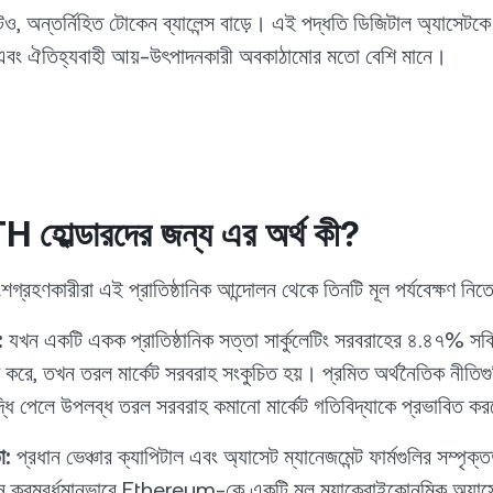
টেও, অন্তর্নিহিত টোকেন ব্যালেন্স বাড়ে। এই পদ্ধতি ডিজিটাল অ্যাসেটক
 এবং ঐতিহ্যবাহী আয়-উৎপাদনকারী অবকাঠামোর মতো বেশি মানে।
TH হোল্ডারদের জন্য এর অর্থ কী?
 অংশগ্রহণকারীরা এই প্রাতিষ্ঠানিক আন্দোলন থেকে তিনটি মূল পর্যবেক্ষণ নিত
:
যখন একটি একক প্রাতিষ্ঠানিক সত্তা সার্কুলেটিং সরবরাহের ৪.৪৭% সক্রি
ক করে, তখন তরল মার্কেট সরবরাহ সংকুচিত হয়। প্রমিত অর্থনৈতিক নীতিগুল
বৃদ্ধি পেলে উপলব্ধ তরল সরবরাহ কমানো মার্কেট গতিবিদ্যাকে প্রভাবিত ক
া:
প্রধান ভেঞ্চার ক্যাপিটাল এবং অ্যাসেট ম্যানেজমেন্ট ফার্মগুলির সম্পৃক্তত
ূলধন ক্রমবর্ধমানভাবে Ethereum-কে একটি মূল ম্যাক্রোইকোনমিক অ্যাস