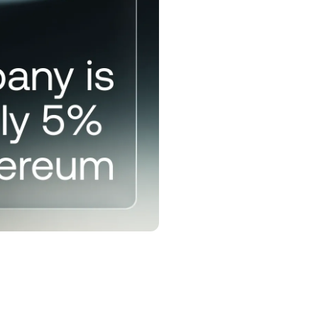
ডাউনট্রেন্ড
়্যালটি প্রোগ্রাম
ও বেশি সেভিংস রেট, কম ঋণের রেট, এবং আরও
েক কিছু আনলক করুন।