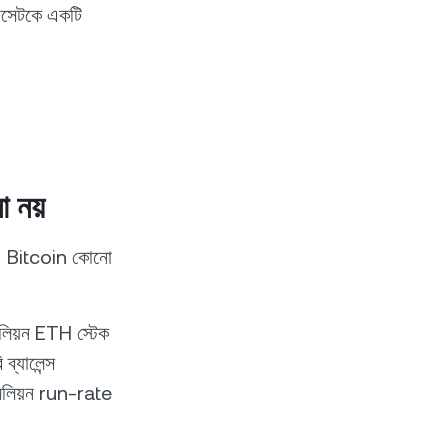
যাসেটকে একটি
া নয়
য়। Bitcoin কোনো
লিয়ন ETH স্টেক
ব্যালেন্স
মিলিয়ন run-rate