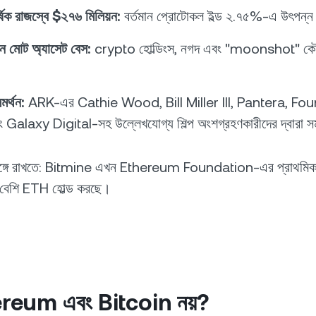
্ষিক রাজস্বে $২৭৬ মিলিয়ন:
বর্তমান প্রোটোকল ইল্ড ২.৭৫%-এ উৎপন্
ন মোট অ্যাসেট বেস:
crypto হোল্ডিংস, নগদ এবং "moonshot" কৌ
মর্থন:
ARK-এর Cathie Wood, Bill Miller III, Pantera, Fo
Galaxy Digital-সহ উল্লেখযোগ্য শিল্প অংশগ্রহণকারীদের দ্বারা সম
সঙ্গে রাখতে: Bitmine এখন Ethereum Foundation-এর প্রাথমিক 
়ে বেশি ETH হোল্ড করছে।
ereum এবং Bitcoin নয়?