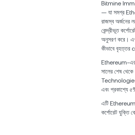
Bitmine Imme
— যা সমগ্র Ethe
রাজস্ব অর্জনের 
কেন্দ্রীভূত কর্প
অনুসরণ করে। এখা
কীভাবে বৃহত্তর cr
Ethereum-এর সর
সালের শেষ থেকে
Technologies ৫
এবং প্রকাশ্যে ৫%
এটি Ethereum-ক
কর্পোরেট যুক্তি ব