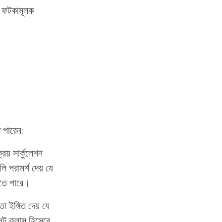
ে ফটকামূলক
ে পারেন:
য় সার্কুলেশন
ি পরামর্শ দেয় যে
রতে পারে।
া ইঙ্গিত দেয় যে
েট ক্লাস হিসেবে