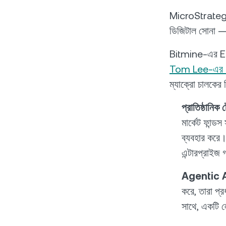
MicroStrategy-
ডিজিটাল সোনা — 
Bitmine-এর ETH থ
Tom Lee-এর
ম্যাক্রো চালকের দ
প্রাতিষ্ঠানি
মার্কেট ফান্
ব্যবহার করে।
এন্টারপ্রাইজ
Agentic AI
করে, তারা প্র
সাথে, একটি লে