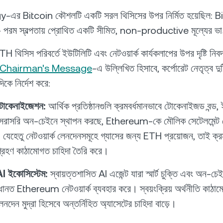
এর Bitcoin কৌশলটি একটি সরল থিসিসের উপর নির্মিত হয়েছিল: B
পরম স্বল্পতায় প্রোথিত একটি সীমিত, non-productive মূল্যের ভা
িসিস পরিবর্তে ইউটিলিটি এবং নেটওয়ার্ক কার্যকলাপের উপর দৃষ্টি নিবদ
 Chairman's Message
-এ উল্লিখিত হিসাবে, কর্পোরেট নেতৃত্ব দু
িকে নির্দেশ করে:
ক টোকেনাইজেশন:
আর্থিক প্রতিষ্ঠানগুলি ক্রমবর্ধমানভাবে টোকেনাইজড বন্ড,
ডস সরাসরি অন-চেইনে স্থাপন করছে, Ethereum-কে মৌলিক সেটেলমেন্ট ল
 যেহেতু নেটওয়ার্ক লেনদেনসমূহে গ্যাসের জন্য ETH প্রয়োজন, তাই ক্রম
 গ্রহণ কাঠামোগত চাহিদা তৈরি করে।
 ইকোসিস্টেম:
স্বায়ত্তশাসিত AI এজেন্ট যারা স্মার্ট চুক্তি এবং অন-চেই
ধানত Ethereum নেটওয়ার্ক ব্যবহার করে। স্বয়ংক্রিয় অর্থনীতি কাঠামো
নদেন মুদ্রা হিসেবে অন্তর্নিহিত অ্যাসেটের চাহিদা বাড়ে।