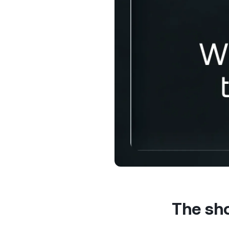
প্রাইভেট 
$100,000-
রিলেশনশি
সহায়তা 
The sho