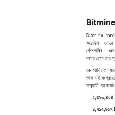
Bitmine 
Bitmine Immers
করেছিল। ২০২৫ স
কৌশলবিদ — এর নেত
বজায় রেখে তার 
কোম্পানির ঘোষিত
তারা এই সংগ্রহ
অনুযায়ী, আপডেট ক
৫,৩৯০,৪০৪ E
৪,৭১২,৯১৭ E