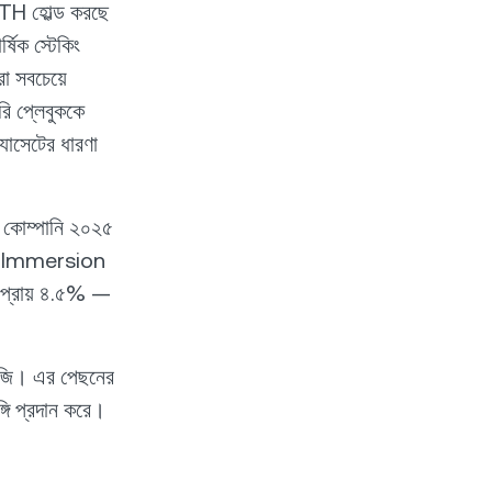
H হোল্ড করছে
িক স্টেকিং
া সবচেয়ে
ি প্লেবুককে
যাসেটের ধারণা
 কোম্পানি ২০২৫
ine Immersion
প্রায় ৪.৫% —
াজি। এর পেছনের
্গি প্রদান করে।