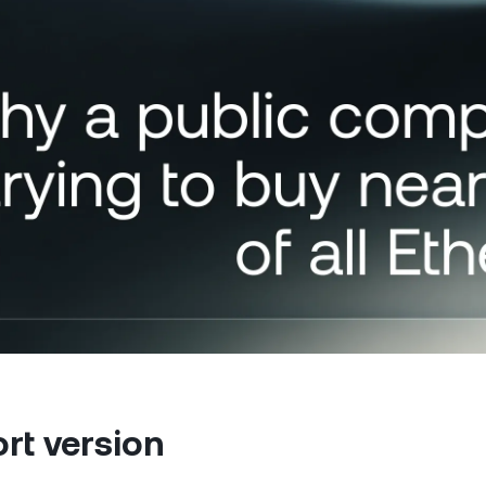
ফিউচার্স
পারপেচুয়ালস দিয়ে আপট্রেন্ড ও 
থেকে সুযোগ নিন।
ক্লায়েন্ট
লয
এর বেশি অ্যাকাউন্ট ব্যালেন্স হলে
প ম্যানেজারের কাছ থেকে bespoke
আর
পাওয়ার সুযোগ আনলক হবে।
অন
rt version