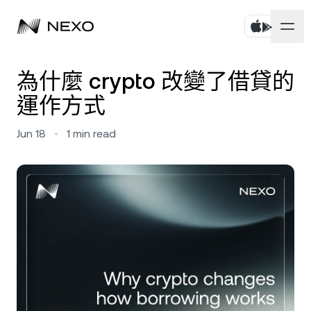
個人
為什麼 crypto 改變了借貸的
運作方式
商務
購買資產
Jun 18
•
1
min read
彈性儲蓄
市場
企業帳戶
定期儲蓄
Prime Brokerage
企業
過去 24 小時市場下跌
-0.70%
Dual Investment
White Label
本地化
關於
Bitcoin
BTC
0.85%
交易所
Nexo Ventures
安全
Ethereum
ETH
Credit Line
0.46%
Payment Gateway
合作夥伴關係
Zero-interest Credit