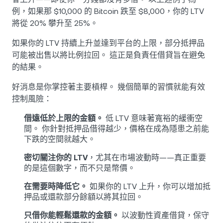
例，如果那 $10,000 的 Bitcoin 跌至 $8,000，你的 LTV
將從 20% 攀升至 25%。
如果你的 LTV 持續上升並達到平台的上限，部分抵押品
可能被出售以將比例拉回。 這正是負責任借貸旨在避免
的結果。
好消息是你掌控著主要槓桿。 幾個簡單的習慣就能有效
控制風險：
借遠低於上限的金額。
低 LTV 意味著寬裕的緩衝空
間。 你針對抵押品借得越少，價格在成為隱患之前能
下跌的空間就越大。
密切關注你的 LTV
，尤其在市場波動時——真正重要
的是這個數字，而不只是幣價。
在需要時降低它。
如果你的 LTV 上升，你可以增加抵
押品或還款部分餘額以將其拉回。
只借你能輕鬆還款的金額。
以波動性資產借貸，保守