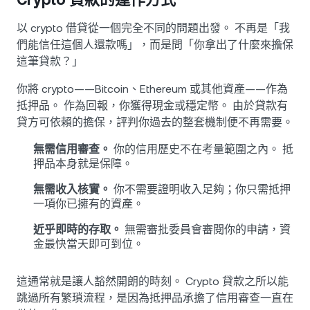
以 crypto 借貸從一個完全不同的問題出發。 不再是「我
們能信任這個人還款嗎」，而是問「你拿出了什麼來擔保
這筆貸款？」
你將 crypto——Bitcoin、Ethereum 或其他資產——作為
抵押品。 作為回報，你獲得現金或穩定幣。 由於貸款有
貸方可依賴的擔保，評判你過去的整套機制便不再需要。
無需信用審查。
你的信用歷史不在考量範圍之內。 抵
押品本身就是保障。
無需收入核實。
你不需要證明收入足夠；你只需抵押
一項你已擁有的資產。
近乎即時的存取。
無需審批委員會審閱你的申請，資
金最快當天即可到位。
這通常就是讓人豁然開朗的時刻。 Crypto 貸款之所以能
跳過所有繁瑣流程，是因為抵押品承擔了信用審查一直在