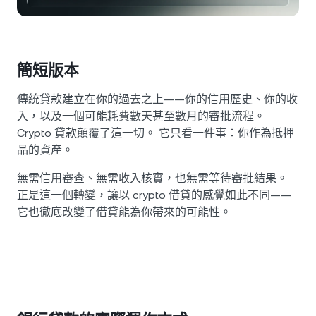
NEXO Token
NEXO
0.53%
新聞與洞察
合約
Tether
USDT
0.02%
幫助中心
Nexo Card
簡短版本
USD Coin
USDC
0%
財富學院
傳統貸款建立在你的過去之上——你的信用歷史、你的收
私人客戶
入，以及一個可能耗費數天甚至數月的審批流程。
Polkadot
DOT
2.25%
Crypto 貸款顛覆了這一切。 它只看一件事：你作為抵押
會員計劃
品的資產。
XRP
XRP
2.42%
無需信用審查、無需收入核實，也無需等待審批結果。
正是這一個轉變，讓以 crypto 借貸的感覺如此不同——
Solana
SOL
1.60%
它也徹底改變了借貸能為你帶來的可能性。
EURC
EURC
0.19%
瀏覽所有資產