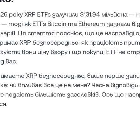
26 року XRP ETFs залучили $131,94 мільйона —
 — тоді як ETFs Bitcoin та Ethereum зазнали ві
оларів. Ця стаття пояснює, що це насправді о
римає XRP безпосередньо: як працюють прито
хують вони ціну вгору і що покупці ETF не о
ід вас.
имаєте XRP безпосередньо, ваше перше запи
е: чи впливає все це на мене? Чесна відповідь
це подають більшість заголовків. Ось що насп
ся.