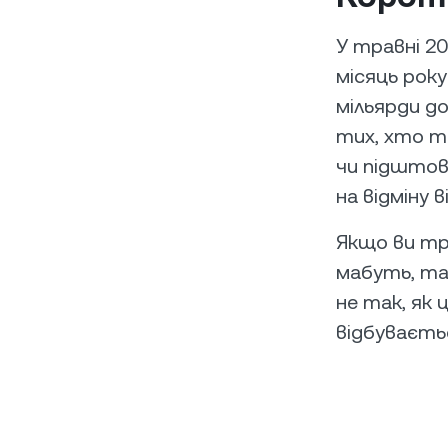
У травні 20
місяць року
мільярди д
тих, хто т
чи підштов
на відміну в
Якщо ви тр
мабуть, так
не так, як 
відбуваєть