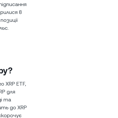
підписання
орилися в
позиції
льс.
ру?
го XRP ETF,
RP для
ді та
ить до XRP
 скорочує