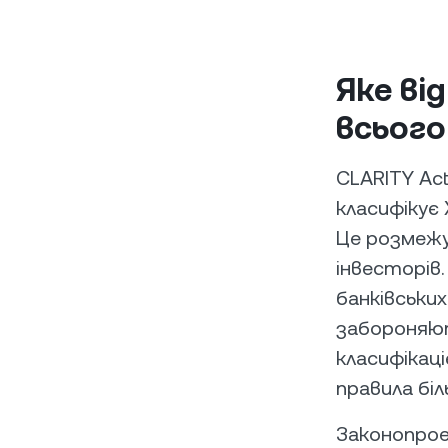
Яке ві
всього
CLARITY Ac
класифікує 
Це розмежу
інвесторів
банківськи
забороняю
класифікац
правила бі
Законопрое