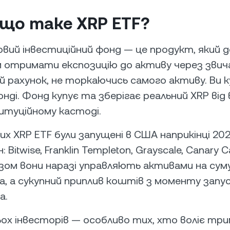
що таке XRP ETF?
овий інвестиційний фонд — це продукт, який 
 отримати експозицію до активу через звич
й рахунок, не торкаючись самого активу. Ви 
нді. Фонд купує та зберігає реальний XRP від
титуційному кастоді.
х XRP ETF були запущені в США наприкінці 202
: Bitwise, Franklin Templeton, Grayscale, Canary Ca
Разом вони наразі управляють активами на сум
да, а сукупний приплив коштів з моменту запус
а.
ох інвесторів — особливо тих, хто воліє три