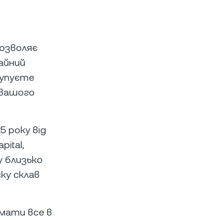
дозволяє
айний
купуєте
 вашого
5 року від
pital,
у близько
ку склав
мати все в