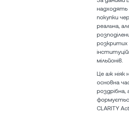
надходять 
покупки че
реальна, а
розподілен
розкритих 
інституцій
мільйонів.
Це аж ніяк 
основна ча
роздрібна, 
формується
CLARITY Act