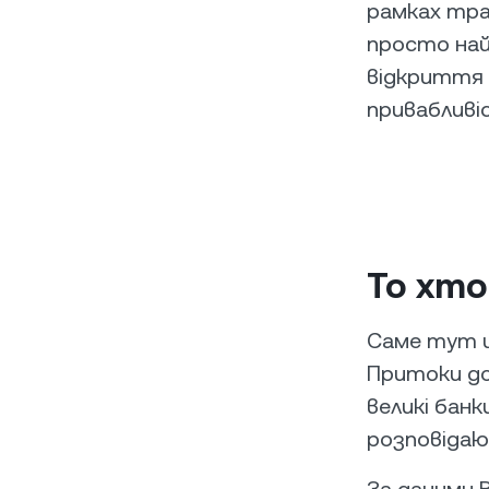
рамках трад
просто на
відкриття 
привабливі
То хто
Саме тут ця
Притоки до
великі бан
розповідаю
За даними B