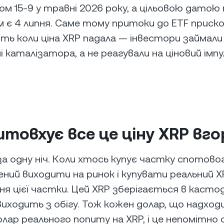
м 15-9 у травні 2026 року, а цільовою датою 
м є 4 липня. Саме тому притоки до ETF приск
іть коли ціна XRP падала — інвестори займали 
 каталізатора, а не реагували на ціновий імпу
штовхує все це ціну XRP вго
 за одну ніч. Коли хтось купує частку спотово
ний виходити на ринок і купувати реальний X
ня цієї частки. Цей XRP зберігається в касто
иходить з обігу. Тож кожен долар, що надход
олар реального попиту на XRP, і це непомітно