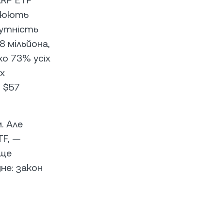
снюють
сутність
8 мільйона,
о 73% усіх
х
 $57
. Але
TF, —
 ще
не: закон