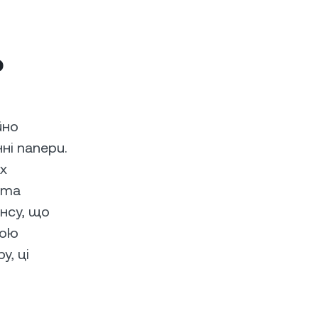
о
йно
ні папери.
х
 та
нсу, що
вою
, ці