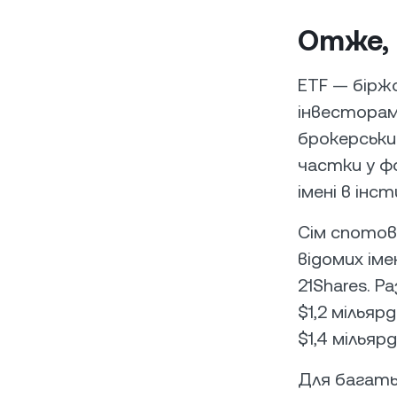
Отже, 
ETF — бірж
інвесторам
брокерськи
частки у фо
імені в інс
Сім спотови
відомих імен
21Shares. 
$1,2 мільяр
$1,4 мільярд
Для багать