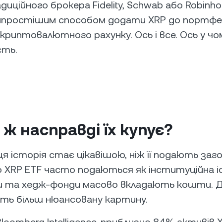
иційного брокера Fidelity, Schwab або Robinh
йпростішим способом додати XRP до портфе
криптовалютного рахунку. Ось і все. Ось у чо
сть.
 ж насправді їх купує?
 історія стає цікавішою, ніж її подають заго
 XRP ETF часто подаються як інституційна і
ки та хедж-фонди масово вкладають кошти. Д
ть більш нюансовану картину.
loomberg Intelligence, приблизно 84% активів 