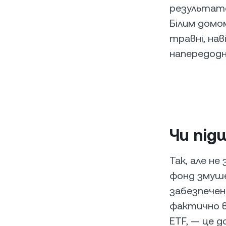
результато
Білим домо
травні, нав
напередодні
Чи під
Так, але не
фонд змуше
забезпечен
фактично в
ETF, — це д