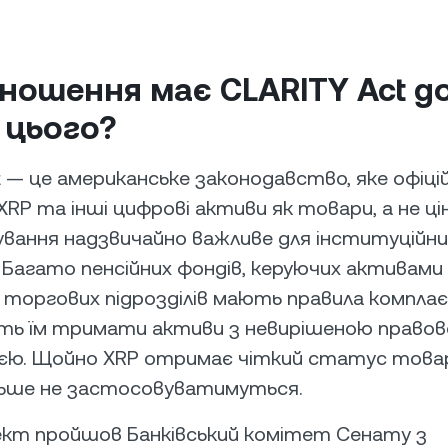
дношення має CLARITY Act д
 цього?
t — це американське законодавство, яке офіці
XRP та інші цифрові активи як товари, а не цін
вання надзвичайно важливе для інституційни
. Багато пенсійних фондів, керуючих активами
х торгових підрозділів мають правила комплає
ть їм тримати активи з невирішеною право
ією. Щойно XRP отримає чіткий статус товару
льше не застосовуватимуться.
кт пройшов Банківський комітет Сенату з