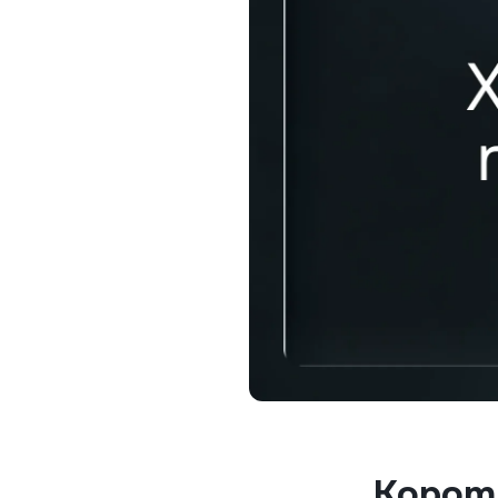
D
О
д
й
Прив
Акаунт
000$ 
індиві
персо
Корот