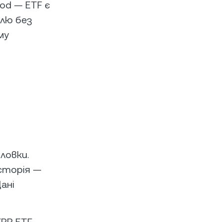
ood — ETF є
лю без
му
ловки.
сторія —
ані
XRP ETF