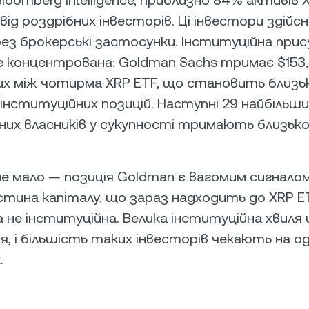
від роздрібних інвесторів. Ці інвестори здій
рез брокерські застосунки. Інституційна при
ле концентрована: Goldman Sachs тримає $153,
их між чотирма XRP ETF, що становить близьк
інституційних позицій. Наступні 29 найбільши
них власників у сукупності тримають близько
не мало — позиція Goldman є вагомим сигналом
стина капіталу, що зараз надходить до XRP E
а не інституційна. Велика інституційна хвиля
, і більшість таких інвесторів чекають на од
.