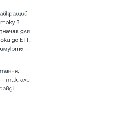
 найкращий
дтоку в
значає для
ки до ETF,
тримують —
тання,
 — так, але
равді