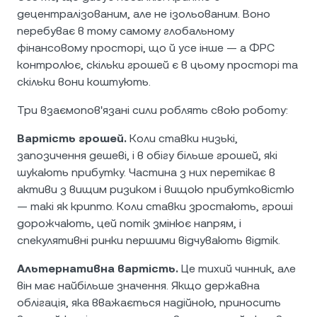
децентралізованим, але не ізольованим. Воно
перебуває в тому самому глобальному
фінансовому просторі, що й усе інше — а ФРС
контролює, скільки грошей є в цьому просторі та
скільки вони коштують.
Три взаємопов'язані сили роблять свою роботу:
Вартість грошей.
Коли ставки низькі,
запозичення дешеві, і в обігу більше грошей, які
шукають прибутку. Частина з них перетікає в
активи з вищим ризиком і вищою прибутковістю
— такі як крипто. Коли ставки зростають, гроші
дорожчають, цей потік змінює напрям, і
спекулятивні ринки першими відчувають відтік.
Альтернативна вартість.
Це тихий чинник, але
він має найбільше значення. Якщо державна
облігація, яка вважається надійною, приносить