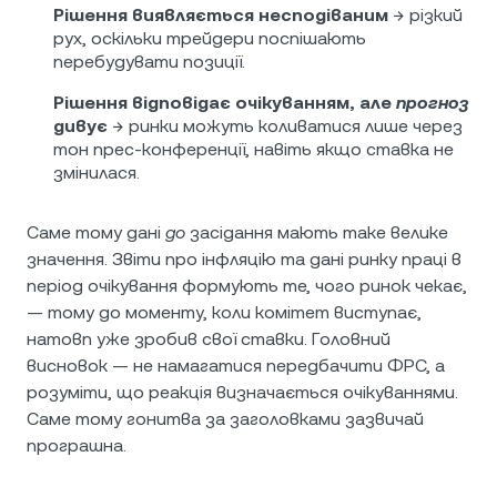
Рішення виявляється несподіваним
→ різкий
рух, оскільки трейдери поспішають
перебудувати позиції.
Рішення відповідає очікуванням, але
прогноз
дивує
→ ринки можуть коливатися лише через
тон прес-конференції, навіть якщо ставка не
змінилася.
Саме тому дані
до
засідання мають таке велике
значення. Звіти про інфляцію та дані ринку праці в
період очікування формують те, чого ринок чекає,
— тому до моменту, коли комітет виступає,
натовп уже зробив свої ставки. Головний
висновок — не намагатися передбачити ФРС, а
розуміти, що реакція визначається очікуваннями.
Саме тому гонитва за заголовками зазвичай
програшна.