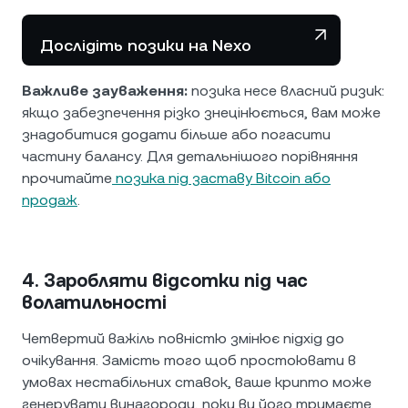
Дослідіть позики на Nexo
Важливе зауваження:
позика несе власний ризик:
якщо забезпечення різко знецінюється, вам може
знадобитися додати більше або погасити
частину балансу. Для детальнішого порівняння
прочитайте
позика під заставу Bitcoin або
продаж
.
4. Заробляти відсотки під час
волатильності
Четвертий важіль повністю змінює підхід до
очікування. Замість того щоб простоювати в
умовах нестабільних ставок, ваше крипто може
генерувати винагороди, поки ви його тримаєте.