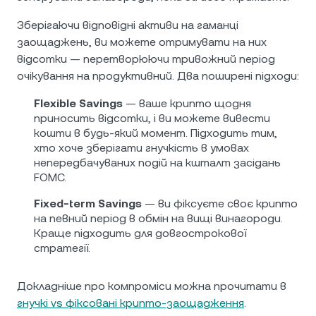
Зберігаючи відповідні активи на гаманці
заощаджень, ви можете отримувати на них
відсотки — перетворюючи тривожний період
очікування на продуктивний. Два поширені підходи:
Flexible Savings
— ваше крипто щодня
приносить відсотки, і ви можете вивести
кошти в будь-який момент. Підходить тим,
хто хоче зберігати гнучкість в умовах
непередбачуваних подій на кшталт засідань
FOMC.
Fixed-term Savings
— ви фіксуєте своє крипто
на певний період в обмін на вищі винагороди.
Краще підходить для довгострокової
стратегії.
Докладніше про компроміси можна прочитати в
гнучкі vs фіксовані крипто-заощадження
.