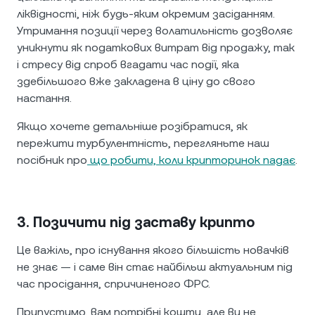
ліквідності, ніж будь-яким окремим засіданням.
Утримання позиції через волатильність дозволяє
уникнути як податкових витрат від продажу, так
і стресу від спроб вгадати час події, яка
здебільшого вже закладена в ціну до свого
настання.
Якщо хочете детальніше розібратися, як
пережити турбулентність, перегляньте наш
посібник про
що робити, коли крипторинок падає
.
3. Позичити під заставу крипто
Це важіль, про існування якого більшість новачків
не знає — і саме він стає найбільш актуальним під
час просідання, спричиненого ФРС.
Припустимо, вам потрібні кошти, але ви не