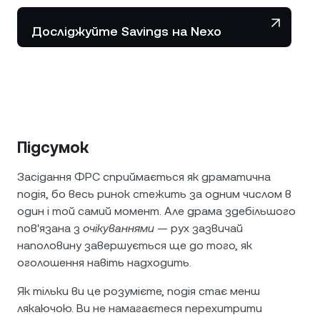
Досліджуйте Savings на Nexo
Підсумок
Засідання ФРС сприймається як драматична
подія, бо весь ринок стежить за одним числом в
один і той самий момент. Але драма здебільшого
пов'язана з
очікуваннями
— рух зазвичай
наполовину завершується ще до того, як
оголошення навіть надходить.
Як тільки ви це розумієте, подія стає менш
лякаючою. Ви не намагаєтеся перехитрити