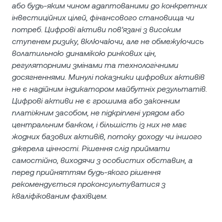
або будь-яким чином адаптованими до конкретних
інвестиційних цілей, фінансового становища чи
потреб. Цифрові активи пов'язані з високим
ступенем ризику, включаючи, але не обмежуючись
волатильною динамікою ринкових цін,
регуляторними змінами та технологічними
досягненнями. Минулі показники цифрових активів
не є надійним індикатором майбутніх результатів.
Цифрові активи не є грошима або законним
платіжним засобом, не підкріплені урядом або
центральним банком, і більшість із них не має
жодних базових активів, потоку доходу чи іншого
джерела цінності. Рішення слід приймати
самостійно, виходячи з особистих обставин, а
перед прийняттям будь-якого рішення
рекомендується проконсультуватися з
кваліфікованим фахівцем.