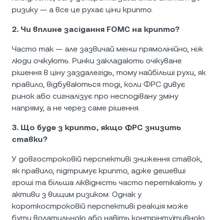
ризику — а все це рухає ціни крипто.
2. Чи вплине засідання FOMC на крипто?
Часто так — але зазвичай менш прямолінійно, ніж
люди очікують. Ринки закладають очікуване
рішення в ціну заздалегідь, тому найбільші рухи, як
правило, відбуваються тоді, коли ФРС дивує
ринок або сигналізує про несподівану зміну
напряму, а не через саме рішення.
3. Що буде з крипто, якщо ФРС знизить
ставки?
У довгостроковій перспективі зниження ставок,
як правило, підтримує крипто, адже дешевші
гроші та більша ліквідність часто перетікають у
активи з вищим ризиком. Однак у
короткостроковій перспективі реакція може
бути волатильною або навіть контрінтуїтивною