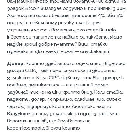
вам майже нічого, тримати волатильний актив на
зразок Bitcoin виглядає розумно в порівнянні з цим.
Але коли та сама облігація приносить 4% або 5%
при дуже невеликому ризику, планка для
утримання чогось волатильного стає вищою.
Інвестори запитують: навіщо ризикувати, якщо
надійні гроші добре платять? Вищі ставки
піднімають цю планку; нижчі — опускають її.
Долар.
Крипто здебільшого оцінюється відносно
долара США, і між ними існує сильна зворотна
залежність. Коли ФРС підвищує ставки, долар, як
правило, зміцнюється — а сильніший долар
зазвичай тисне на ціни крипто вниз. Коли ставки
падають, долар, як правило, слабшає, що, своєю
чергою, підтримує крипто. Аналітики часто
вказують на силу долара як на один із найбільш
вагомих чинників, що впливають на
короткострокові рухи крипто.