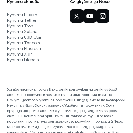
Купити активи
Слідкуйте за Nexo
Купити Bitcoin
Купити Tether
Купити Tron
Купити Solana
Купити USD Coin
Купити Toncoin
Купити Ethereum
Купити XRP
Купити Litecoin
Усі або частина послуг Nexo, деякі їхні функції чи деякі цифрові
активи недоступні в певних юрисдикціях, зокрема там, де
можуть застосовуватися обмеження, як зазначено на платформі
Nexo та у відповідних загальних Умовах та положеннях. Хоча
природа цифрових активів є унікальною, і розглядаючи цифрові
активи в контексті примноження капіталу, будь-яке таке
посилання призначено для загального розуміння пропозицій Nexo.
Матеріали, пов'язані з послугами Nexo, не слід розглядати як
гарантію майбутніх результатів або як фінансову пораду. Коли