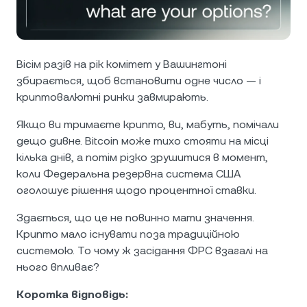
NEXO Token
NEXO
0,62%
Новини та аналітика
Ф'ючерси
Tether
USDT
0,01%
Довідковий центр
Nexo Card
Вісім разів на рік комітет у Вашингтоні
USD Coin
USDC
0,01%
Академія капіталу
збирається, щоб встановити одне число — і
криптовалютні ринки завмирають.
Приватні клієнти
Polkadot
DOT
0,43%
Якщо ви тримаєте крипто, ви, мабуть, помічали
дещо дивне. Bitcoin може тихо стояти на місці
Програма лояльності
XRP
XRP
0,48%
кілька днів, а потім різко зрушитися в момент,
коли Федеральна резервна система США
оголошує рішення щодо процентної ставки.
Solana
SOL
0,77%
Здається, що це не повинно мати значення.
EURC
EURC
0,01%
Крипто мало існувати поза традиційною
системою. То чому ж засідання ФРС взагалі на
Переглянути всі активи
нього впливає?
Коротка відповідь: