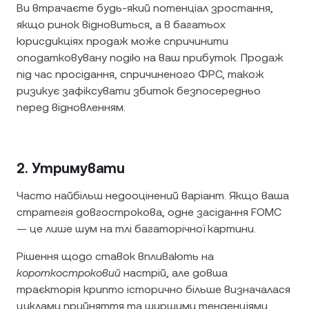
Ви втрачаєте будь-який потенціал зростання,
якщо ринок відновиться, а в багатьох
юрисдикціях продаж може спричинити
оподатковувану подію на ваш прибуток. Продаж
під час просідання, спричиненого ФРС, також
ризикує зафіксувати збиток безпосередньо
перед відновленням.
2. Утримувати
Часто найбільш недооцінений варіант. Якщо ваша
стратегія довгострокова, одне засідання FOMC
— це лише шум на тлі багаторічної картини.
Рішення щодо ставок впливають на
короткостроковий
настрій, але довша
траєкторія крипто історично більше визначалася
циклами прийняття та ширшими тенденціями