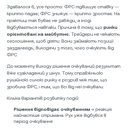
Здавалося б, усе просто: ФРС підвищує ставку —
крипто падає; ФРС знижує — крипто зростає. На
практиці так буває не завжди, а іноді
відбувається навпаки. Причина в тому, що
ринки
орієнтовані на майбутнє.
Трейдери не чекають
оголошення, щоб діяти. Вони займають позиції
заздалегідь, виходячи з того, чого очікують від
ФРС.
До моменту виходу рішення очікуваний результат
вже «закладений у ціну». Тому справжньою
рушійною силою ринку є розрив між тим, що
зробила ФРС, і тим, що всі від неї очікували.
Кілька варіантів розвитку подій:
Рішення відповідає очікуванням
→ реакція
найчастіше стримана. Рух уже відбувся в
період очікування.