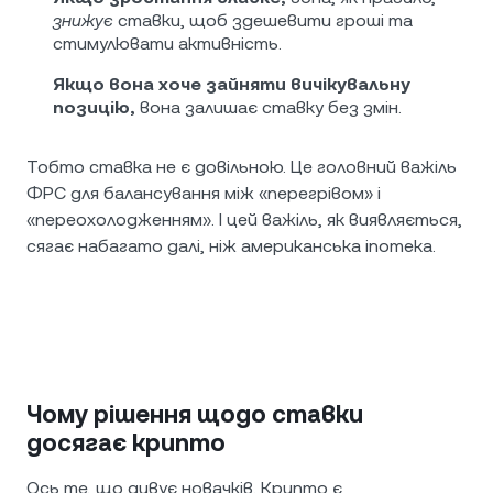
знижує
ставки, щоб здешевити гроші та
стимулювати активність.
Якщо вона хоче зайняти вичікувальну
позицію,
вона залишає ставку без змін.
Тобто ставка не є довільною. Це головний важіль
ФРС для балансування між «перегрівом» і
«переохолодженням». І цей важіль, як виявляється,
сягає набагато далі, ніж американська іпотека.
Чому рішення щодо ставки
досягає крипто
Ось те, що дивує новачків. Крипто є