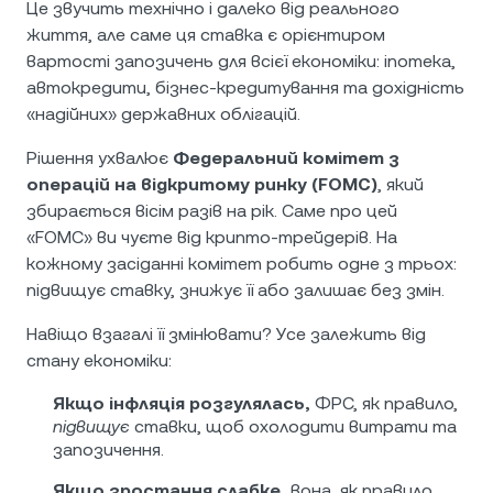
Це звучить технічно і далеко від реального
життя, але саме ця ставка є орієнтиром
вартості запозичень для всієї економіки: іпотека,
автокредити, бізнес-кредитування та дохідність
«надійних» державних облігацій.
Рішення ухвалює
Федеральний комітет з
операцій на відкритому ринку (FOMC)
, який
збирається вісім разів на рік. Саме про цей
«FOMC» ви чуєте від крипто-трейдерів. На
кожному засіданні комітет робить одне з трьох:
підвищує ставку, знижує її або залишає без змін.
Навіщо взагалі її змінювати? Усе залежить від
стану економіки:
Якщо інфляція розгулялась,
ФРС, як правило,
підвищує
ставки, щоб охолодити витрати та
запозичення.
Якщо зростання слабке,
вона, як правило,