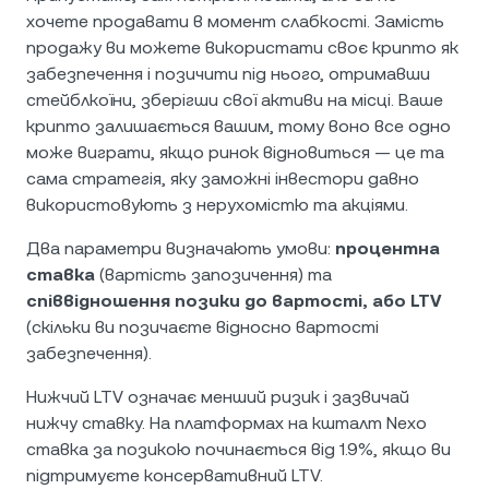
хочете продавати в момент слабкості. Замість
продажу ви можете використати своє крипто як
забезпечення і позичити під нього, отримавши
стейблкоїни, зберігши свої активи на місці. Ваше
крипто залишається вашим, тому воно все одно
може виграти, якщо ринок відновиться — це та
сама стратегія, яку заможні інвестори давно
використовують з нерухомістю та акціями.
Два параметри визначають умови:
процентна
ставка
(вартість запозичення) та
співвідношення позики до вартості, або LTV
(скільки ви позичаєте відносно вартості
забезпечення).
Нижчий LTV означає менший ризик і зазвичай
нижчу ставку. На платформах на кшталт Nexo
ставка за позикою починається від 1.9%, якщо ви
підтримуєте консервативний LTV.