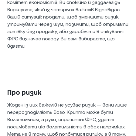
комітет економістів. Ви спокійно й заздалегідь
вирішуєте, який із чотирьох важелів відповідає
вашій ситуації: продати, щоб зменшити ризик,
утримувати через шум, позичити, щоб отримати
готівку без продажу, або заробляти в очікуванні.
ФРС визначає погоду. Ви самі вибираєте, що
вдягти.
Про ризик
Жоден із цих важелів не усуває ризик — вони лише
перерозподіляють його. Крипто може бути
волатильним, а рухи, спричинені ФРС, здатні
посилювати цю волатильність в обох напрямках.
Мета не в тому, щоб позбутися ризику, а в тому,