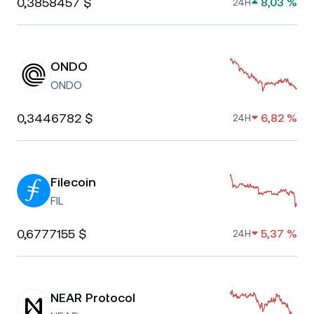
0,3858457 $
8,03 %
24H
ONDO
ONDO
0,3446782 $
6,82 %
24H
Filecoin
FIL
0,6777155 $
5,37 %
24H
NEAR Protocol