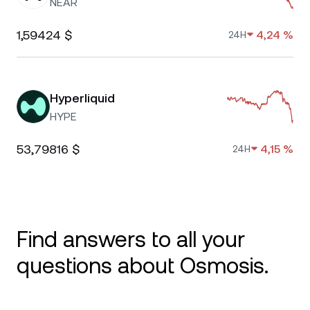
NEAR
1,59424 $
4,24 %
24H
Hyperliquid
HYPE
53,79816 $
4,15 %
24H
Find answers to all your
questions about Osmosis.