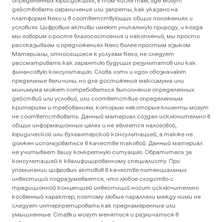
определенных юрисдикциях, в том числе там, где могут
действовать ограничения или запреты, как указано на
платформе Nexo и в соответствующих общих положениях и
условиях. Цифровые активы имеют уникальную природу, и когда
мы говорим о росте благосостояния и накоплений, мы просто
рассказываем о предложениях Nexo более простым языком.
Материалы, относящиеся к услугам Nexo, не следует
рассматривать как гарантию будущих результатов или как
финансовую консультацию. Слова «от» и «до» обозначают
предельные величины, но для достижения максимума или
минимума может потребоваться выполнение определенных
действий или условий, или соответствие определенным
критериям и требованиям, которым некоторые клиенты могут
не соответствовать. Данный материал создан исключительно в
общих информационных целях и не является налоговой,
юридической или бухгалтерской консультацией, а также не
должен использоваться в качестве таковой. Данный материал
не учитывает вашу конкретную ситуацию. Обратитесь за
консультацией к квалифицированному специалисту. При
упоминании цифровых активов в качестве потенциальных
инвестиций подразумевается, что любое сходство с
традиционной концепцией инвестиций носит исключительно
косвенный характер, поэтому любые параллели между ними не
следует интерпретировать как преднамеренные или
умышленные. Ставки могут меняться и различаться в