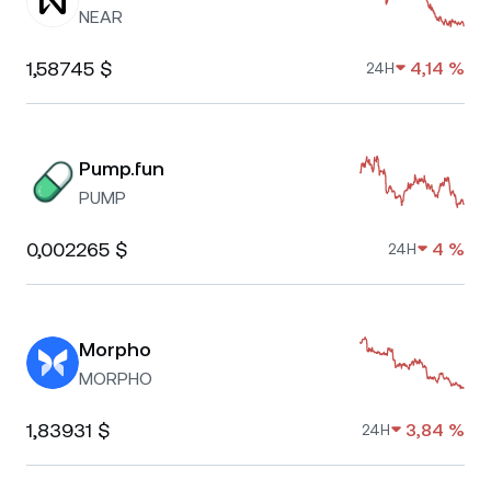
NEAR
1,58745 $
4,14 %
24H
Pump.fun
PUMP
0,002265 $
4 %
24H
Morpho
MORPHO
1,83931 $
3,84 %
24H