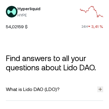
Hyperliquid
HYPE
54,02159 $
3,41 %
24H
Find answers to all your
questions about Lido DAO.
What is Lido DAO (LDO)?
Lido DAO is a decentralized autonomous organization that
governs Lido — a liquid staking protocol that allows users to