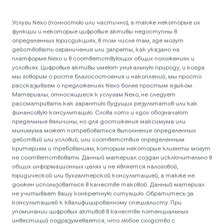
Услуги Nexo (полностью или частично), а также некоторые их
функции и некоторые цифровые активы недоступны в
определенных юрисдикциях, в том числе там, где могут
действовать ограничения или запреты, как указано на
платформе Nexo и в соответствующих общих положениях и
условиях. Цифровые активы имеют уникальную природу, и когда
мы говорим о росте благосостояния и накоплений, мы просто
рассказываем о предложениях Nexo более простым языком.
Материалы, относящиеся к услугам Nexo, не следует
рассматривать как гарантию будущих результатов или как
финансовую консультацию. Слова «от» и «до» обозначают
предельные величины, но для достижения максимума или
минимума может потребоваться выполнение определенных
действий или условий, или соответствие определенным
критериям и требованиям, которым некоторые клиенты могут
не соответствовать. Данный материал создан исключительно в
общих информационных целях и не является налоговой,
юридической или бухгалтерской консультацией, а также не
должен использоваться в качестве таковой. Данный материал
не учитывает вашу конкретную ситуацию. Обратитесь за
консультацией к квалифицированному специалисту. При
упоминании цифровых активов в качестве потенциальных
инвестиций подразумевается, что любое сходство с