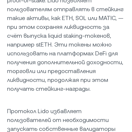
proof-of-stake. Lido позволяет
пользователям отправлять в стейкинг
такие активы, как ETH, SOL или MATIC, —
при этом сохраняя ликвидность за
счёт выпуска liquid staking-токенов,
например stETH. Эти токены можно
использовать на платформах DeFi для
получения дополнительной доходности,
торговли или предоставления
ликвидности, продолжая при этом
получать стейкинг-награды.
Протокол Lido избавляет
пользователей от необходимости
запускать собственные валидаторы