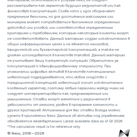
Материалы, относящиеся к услугам Nexo, не следует
рассматривать как гарантию будущих результатов или как
финансовую консультацию. Слова «от» и «до» обозначают
предельные величины, но для достижения максимума или
минимума может потребоваться выполнение определенных
действий или условий, или соответствие определенным
критериям и требованиям, которым некоторые клиенты могут
не соответствовать. Данный материал создан исключительно в
общих информационных целях и не является налоговой,
юридической или бухгалтерской консультацией, а также не
должен использоваться в качестве таковой. Данный материал
не учитывает вашу конкретную ситуацию. Обратитесь за
консультацией к квалифицированному специалисту. При
упоминании цифровых активов в качестве потенциальных
инвестиций подразумевается, что любое сходство с
традиционной концепцией инвестиций носит исключительно
косвенный характер, поэтому любые параллели между ними не
следует интерпретировать как преднамеренные или
умышленные. Ставки могут меняться и различаться в
зависимости от региона, уровня в программе лояльности и
других критериев. Актуальные для вас ставки всегда можно
узнать в приложении Nexo. Данные об активах под управлением
обновляются ежеквартально. Latest available data as of Q1 2026
*The calculation result is for reference only.
© Nexo, 2018—2026