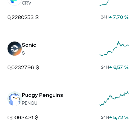
CRV
0,2280253 $
7,70 %
24H
Sonic
S
0,0232796 $
6,57 %
24H
Pudgy Penguins
PENGU
0,0063431 $
5,72 %
24H