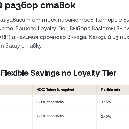
й разбор ставок
ка зависит от трех параметров, которые в
ете: вашего Loyalty Tier, выбора валюты вып
XRP) и наличия срочного вклада. Каждый из ни
т вашу ставку.
lexible Savings по Loyalty Tier