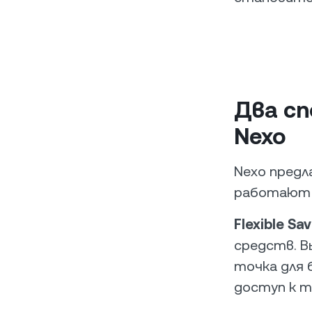
Два сп
Nexo
Nexo предл
работают п
Flexible Sa
средств. В
точка для
доступ к т