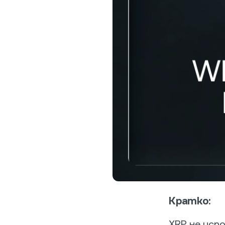
D
П
д
и
Прем
Попол
свыше
досту
менед
Кратко:
XRP не исп