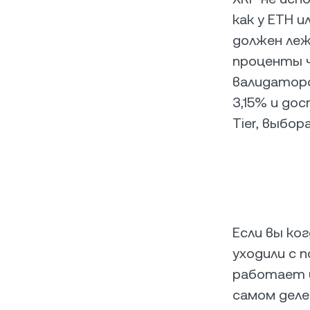
как у ETH и
должен ле
проценты че
валидаторо
3,15% и до
Tier, выбо
Если вы ко
уходили с 
работает и
самом деле