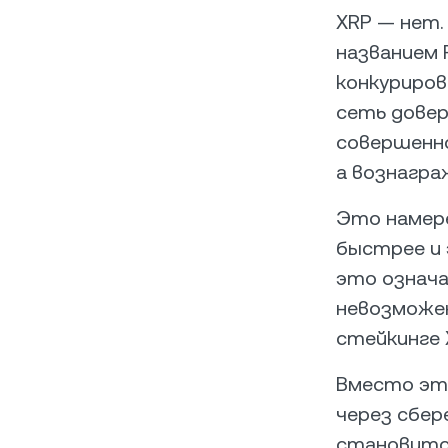
XRP — нет.
названием 
конкуриров
сеть довер
совершенно
а вознагра
Это намере
быстрее и 
это означа
невозможе
стейкинге 
Вместо эт
через сбер
становитс