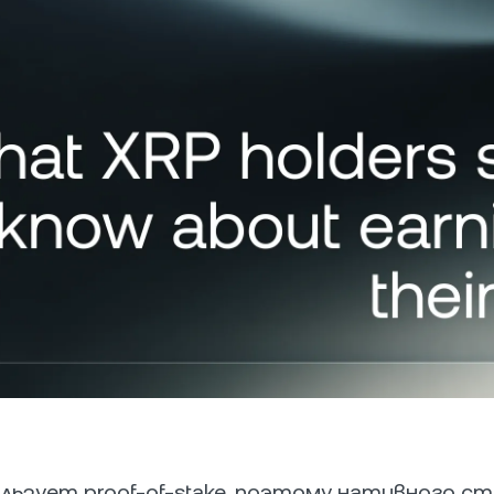
ual Investment
Взять кредит по с
Платежный шлюз
олучайте высокую
и без комиссий.
Позвольте клиентам
оходность, покупая дешево
расплачиваться
 продавая дорого.
криптовалютой.
Futures
Зарабатывайте на 
медвежьих тенденц
помощью вечных фь
иальное обслуживание
П
нение счета на сумму
П
 $100 000 открывает
де
п к персональному
к
жеру.
п
ользует proof-of-stake, поэтому нативного ст