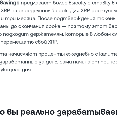
 Savings
предлагает более высокую ставку в 
 XRP на определенный срок. Для XRP доступн
 и три месяца. После подтверждения токены
аны до окончания срока — поэтому этот ва
о подходит держателям, которые в любом сл
перемещать свой XRP.
та начисляют проценты ежедневно с капита
заработанные за день, сами начинают прино
дующего дня.
ко вы реально зарабатыва