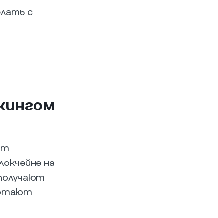
лать с
кингом
ет
локчейне на
 получают
аботают