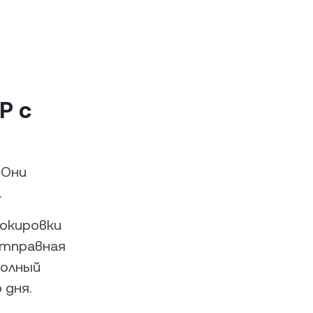
P с
 Они
.
окировки
отправная
полный
 дня.