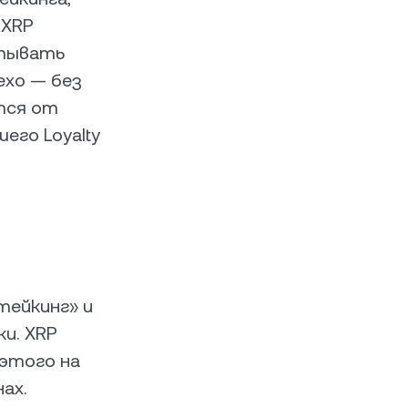
 XRP
атывать
Nexo — без
тся от
его Loyalty
тейкинг» и
ки. XRP
 этого на
ах.