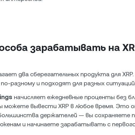
особа зарабатывать на XR
агает два сберегательных продукта для XRP.
о-разному и подходят для разных ситуаций
vings
начисляет ежедневные проценты без бл
ы можете вывести XRP в любое время. Это 
 большинства держателей — вы сохраняете 
окенам и начинаете зарабатывать с первого