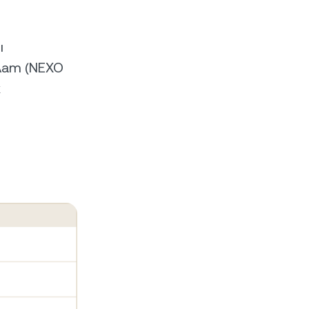
ы
лат (NEXO
х