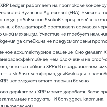
 XRP Ledger работает на протоколе консенсу
Federated Byzantine Agreement (FBA). Вместо 
ать за добавление блоков через стейкинг то
енных валидаторов достигает согласия чер
 иной механизм. Участие не требует наличи
ждения за стейкинг не предусмотрены прото
нное архитектурное решение. Оно делает X
энергоэффективнее, чем блокчейны на proof-of
ет, что «стейкинг XRP» в традиционном см
н — и любая платформа, заявляющая о нати
XRP, использует этот термин вольно.
ого держатели XRP могут зарабатывать п
егательные продукты. И вот здесь картина
я интересной.