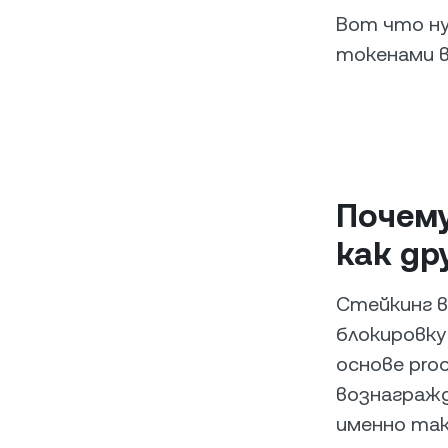
Вот что ну
токенами 
Почему
как д
Стейкинг в
блокировку
основе pro
вознагражд
именно так