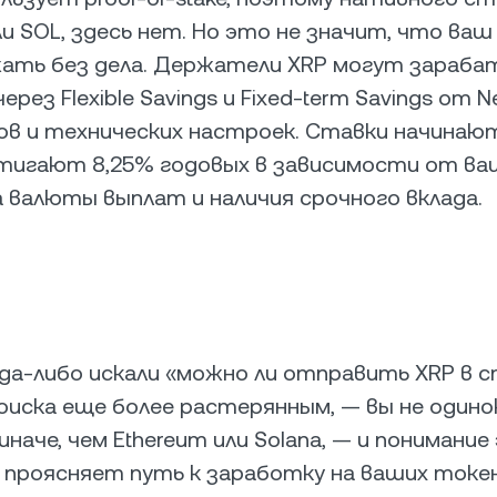
ли SOL, здесь нет. Но это не значит, что ваш
жать без дела. Держатели XRP могут зараб
рез Flexible Savings и Fixed-term Savings от 
в и технических настроек. Ставки начинаю
стигают 8,25% годовых в зависимости от ваш
ра валюты выплат и наличия срочного вклада.
гда-либо искали «можно ли отправить XRP в с
поиска еще более растерянным, — вы не одино
наче, чем Ethereum или Solana, — и понимание
 проясняет путь к заработку на ваших токен