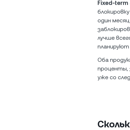
Fixed-term
блокировку
один месяц
заблокиров
лучше всег
планируют 
Оба продук
проценты, 
уже со сле
Сколь