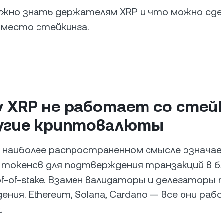
жно знать держателям XRP и что можно сде
вместо стейкинга.
 XRP не работает со стей
ругие криптовалюты
 наиболее распространенном смысле означа
 токенов для подтверждения транзакций в б
of-of-stake. Взамен валидаторы и делегаторы
ения. Ethereum, Solana, Cardano — все они р
.