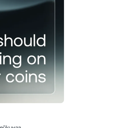
тавке 0%
бычьих и
иях с
ючерсов.
рограмма лояльности
олучите высокие ставки по
позитам, низкие ставки по
редитам и другие
реимущества.
ейкинга,