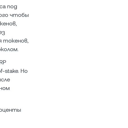
са под
того чтобы
кенов,
ез
я токенов,
колом.
RP
-stake. Но
ысле
вном
роценты