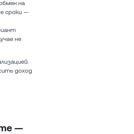
обмен на
ые сроки —
риант
учае не
лизацией:
сить доход
ете —