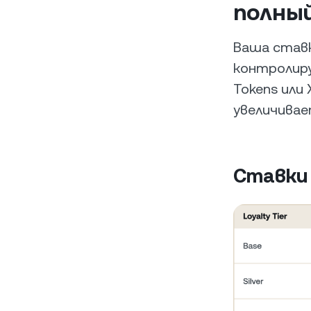
полны
Ваша став
контролиру
Tokens или 
увеличивае
Ставки F