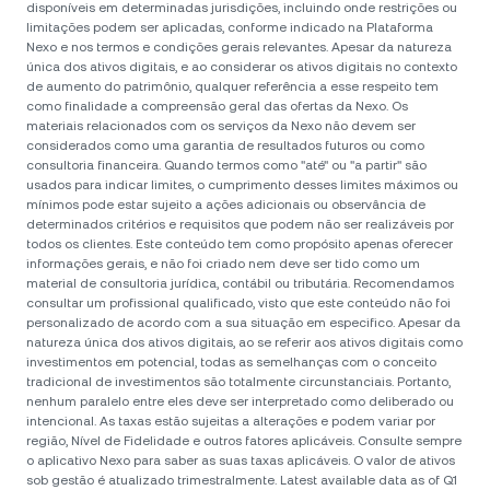
disponíveis em determinadas jurisdições, incluindo onde restrições ou
limitações podem ser aplicadas, conforme indicado na Plataforma
Nexo e nos termos e condições gerais relevantes. Apesar da natureza
única dos ativos digitais, e ao considerar os ativos digitais no contexto
de aumento do patrimônio, qualquer referência a esse respeito tem
como finalidade a compreensão geral das ofertas da Nexo. Os
materiais relacionados com os serviços da Nexo não devem ser
considerados como uma garantia de resultados futuros ou como
consultoria financeira. Quando termos como "até" ou "a partir" são
usados para indicar limites, o cumprimento desses limites máximos ou
mínimos pode estar sujeito a ações adicionais ou observância de
determinados critérios e requisitos que podem não ser realizáveis por
todos os clientes. Este conteúdo tem como propósito apenas oferecer
informações gerais, e não foi criado nem deve ser tido como um
material de consultoria jurídica, contábil ou tributária. Recomendamos
consultar um profissional qualificado, visto que este conteúdo não foi
personalizado de acordo com a sua situação em especifico. Apesar da
natureza única dos ativos digitais, ao se referir aos ativos digitais como
investimentos em potencial, todas as semelhanças com o conceito
tradicional de investimentos são totalmente circunstanciais. Portanto,
nenhum paralelo entre eles deve ser interpretado como deliberado ou
intencional. As taxas estão sujeitas a alterações e podem variar por
região, Nível de Fidelidade e outros fatores aplicáveis. Consulte sempre
o aplicativo Nexo para saber as suas taxas aplicáveis. O valor de ativos
sob gestão é atualizado trimestralmente. Latest available data as of Q1