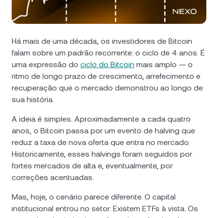
Notícias e insights
NEXO Token
NEXO
0,03%
Futures
Central de Ajuda
Tether
USDT
0,03%
Há mais de uma década, os investidores de Bitcoin
Nexo Card
falam sobre um padrão recorrente: o ciclo de 4 anos. É
Academia do Patrimônio
uma expressão do
ciclo do Bitcoin
mais amplo — o
USD Coin
USDC
0%
ritmo de longo prazo de crescimento, arrefecimento e
Clientes Private
recuperação que o mercado demonstrou ao longo de
Polkadot
DOT
1,51%
sua história.
Programa de Fidelidade
A ideia é simples. Aproximadamente a cada quatro
XRP
XRP
0,87%
anos, o Bitcoin passa por um evento de halving que
reduz a taxa de nova oferta que entra no mercado.
Solana
SOL
0,25%
Historicamente, esses halvings foram seguidos por
fortes mercados de alta e, eventualmente, por
EURC
EURC
0,09%
correções acentuadas.
Mas, hoje, o cenário parece diferente. O capital
Explore todos os ativos
institucional entrou no setor. Existem ETFs à vista. Os