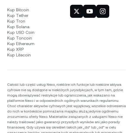
Kup Bitcoin
Kup Tether
Kup Tron
Kup Solana
Kup USD Coin
Kup Toncoin
Kup Ethereum
Kup XRP
Kup Litecoin
Całość lub część usług Nexo, niektóre ich funkcje lub niektóre aktywa
cyfrowe nie są dostępne w niektórych jurysdykcjach, w tym tam, gdzie
mogą obowiązywać restrykcje lub ograniczenia, jak wskazano na
platformie Nexo i w odpowiednich ogólnych warunkach regulaminu.
Choć charakter aktywów cyfrowych jest wyjątkowy, wszelkie odniesienia
do nich w kontekście pomnażania majątku służą jedynie ogólnemu
zrozumieniu oferty Nexo. Materiałów związanych z usługami Nexo nie
należy traktować jako gwarancji przyszłych wyników ani jako porady
finansowej. Gdy używa się określeń takich jak „do” lub „od” w celu
oznaczenia limitów, osiągnięcie tych maksymalnych lub minimalnych