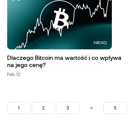
Dlaczego Bitcoin ma wartość i co wpływa
na jego cenę?
Feb 12
1
2
3
4
5