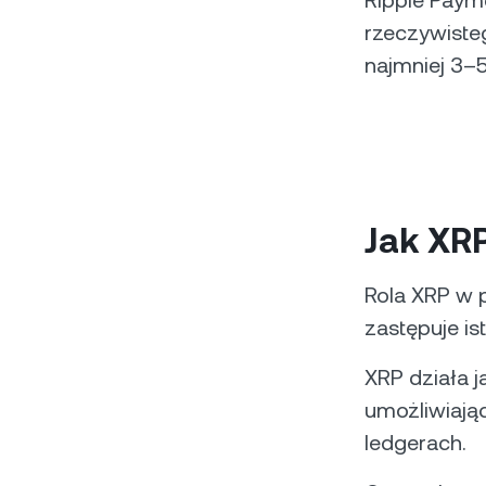
Ripple Paym
rzeczywisteg
najmniej 3–5
Jak XR
Rola XRP w p
zastępuje is
XRP działa 
umożliwiając
ledgerach.