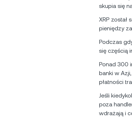
skupia się n
XRP został 
pieniędzy za
Podczas gdy
się częścią 
Ponad 300 in
banki w Azji
płatności tr
Jeśli kiedyk
poza handlem
wdrażają i c