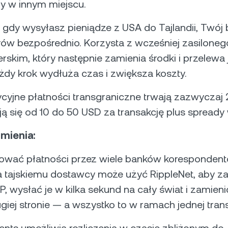
y w innym miejscu.
 gdy wysyłasz pieniądze z USA do Tajlandii, Twój 
rów bezpośrednio. Korzysta z wcześniej zasiloneg
rskim, który następnie zamienia środki i przelewa
żdy krok wydłuża czas i zwiększa koszty.
cyjne płatności transgraniczne trwają zazwyczaj 2
ą się od 10 do 50 USD za transakcję plus spready
zmienia:
rować płatności przez wiele banków korespondent
 tajskiemu dostawcy może użyć RippleNet, aby z
P, wysłać je w kilka sekund na cały świat i zamienić
giej stronie — a wszystko to w ramach jednej trans