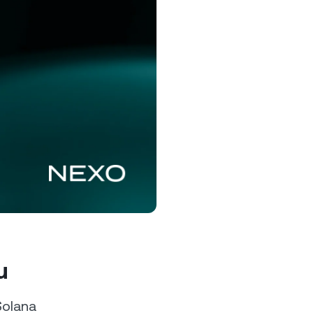
zrostowe i
traktom
rogram lojalnościowy
blokuj wyższe oprocentowanie
zczędności, niższe stopy
życzek i wiele więcej.
u
Solana