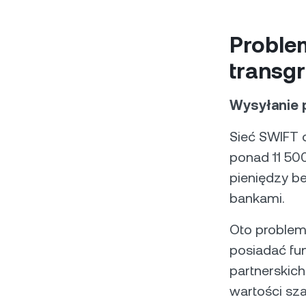
Problem
transg
Wysyłanie p
Sieć SWIFT 
ponad 11 500
pieniędzy be
bankami.
Oto problem
posiadać fu
partnerskich
wartości sz