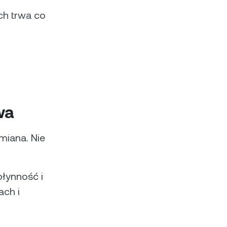
ch trwa co
wa
miana. Nie
łynność i
ach i