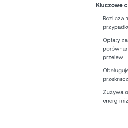
Kluczowe c
Rozlicza 
przypadku
Opłaty za
porównan
przelew
Obsługuje
przekrac
Zużywa ok
energii n