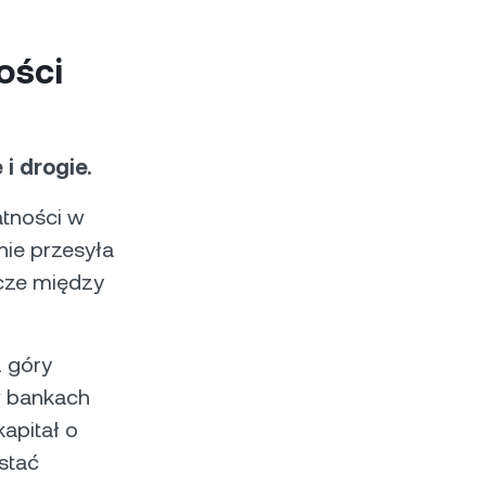
ości
i drogie.
atności w
nie przesyła
icze między
z góry
w bankach
apitał o
stać