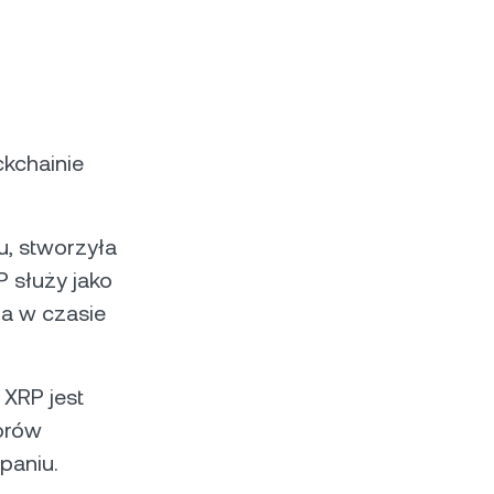
ckchainie
u, stworzyła
P służy jako
ia w czasie
 XRP jest
torów
paniu.