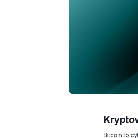
D
Za
ta
Klien
Konta 
USD od
sperso
klienta.
Krypto
Bitcoin to c