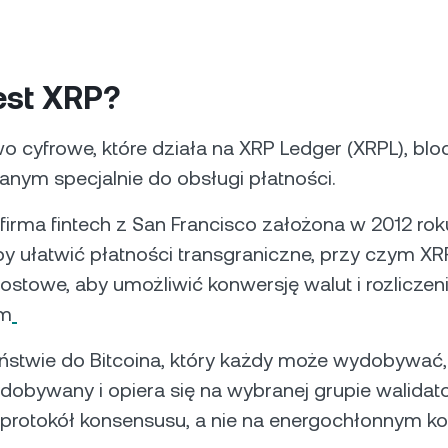
est XRP?
o cyfrowe, które działa na XRP Ledger (XRPL), blo
nym specjalnie do obsługi płatności.
 firma fintech z San Francisco założona w 2012 rok
by ułatwić płatności transgraniczne, przy czym XR
stowe, aby umożliwić konwersję walut i rozliczen
ym
ństwie do Bitcoina, który każdy może wydobywać,
dobywany i opiera się na wybranej grupie walida
 protokół konsensusu, a nie na energochłonnym ko