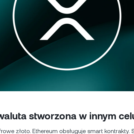
Akceptuj płatności w
0% i bez opłat.
ual Investment
kryptowalutach od swoich
rabiaj wysokie zyski, kupując
klientów.
nio i sprzedając drogo.
Futures
Wykorzystaj trendy w
spadkowe dzięki kon
perpetual.
ci prywatni
P
o wartości powyżej 100 000
blokowują dostęp do
Od
nalizowanej pomocy doradcy
os
po
waluta stworzona w innym cel
yfrowe złoto. Ethereum obsługuje smart kontrakty. 