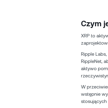
Czym j
XRP to aktyw
zaprojektowa
Ripple Labs,
RippleNet, a
aktywo pomo
rzeczywist
W przeciwie
wstępnie wy
stosujących