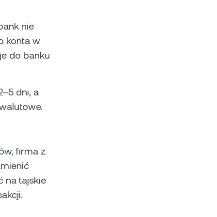
bank nie
o konta w
 je do banku
–5 dni, a
 walutowe.
ów, firma z
amienić
 na tajskie
akcji.