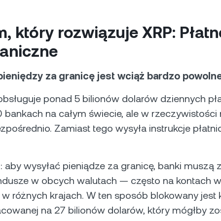
, który rozwiązuje XRP: Płatn
raniczne
ieniędzy za granicę jest wciąż bardzo powolne 
obsługuje ponad 5 bilionów dolarów dziennych pł
 bankach na całym świecie, ale w rzeczywistości 
zpośrednio. Zamiast tego wysyła instrukcje płatn
: aby wysyłać pieniądze za granicę, banki muszą 
ndusze w obcych walutach — często na kontach 
 w różnych krajach. W ten sposób blokowany jest k
acowanej na 27 bilionów dolarów, który mógłby zo