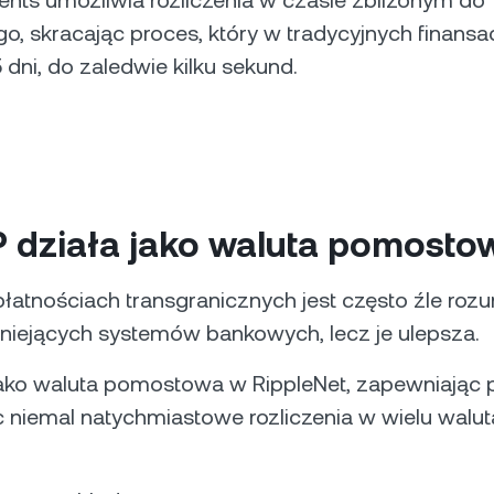
ents umożliwia rozliczenia w czasie zbliżonym do
o, skracając proces, który w tradycyjnych finansa
 dni, do zaledwie kilku sekund.
P działa jako waluta pomosto
łatnościach transgranicznych jest często źle rozu
tniejących systemów bankowych, lecz je ulepsza.
jako waluta pomostowa w RippleNet, zapewniając p
 niemal natychmiastowe rozliczenia w wielu walut