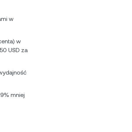
ami w
centa) w
–50 USD za
 wydajność
99% mniej