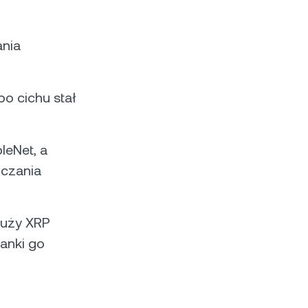
ania
o cichu stał
leNet, a
iczania
łuży XRP
banki go