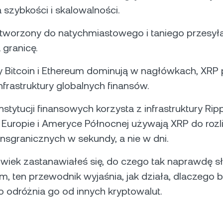
a szybkości i skalowalności.
stworzony do natychmiastowego i taniego przesył
 granicę.
 Bitcoin i Ethereum dominują w nagłówkach, XRP p
infrastruktury globalnych finansów.
stytucji finansowych korzysta z infrastruktury Ripp
, Europie i Ameryce Północnej używają XRP do rozl
ansgranicznych w sekundy, a nie w dni.
olwiek zastanawiałeś się, do czego tak naprawdę s
, ten przewodnik wyjaśnia, jak działa, dlaczego 
o odróżnia go od innych kryptowalut.