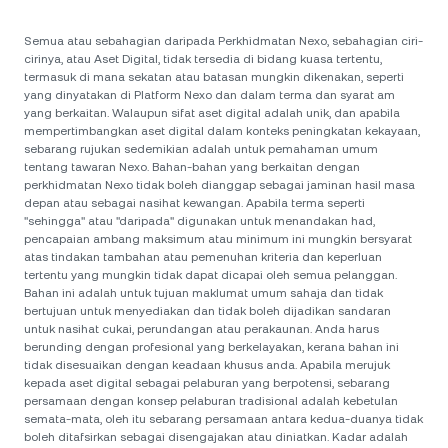
Semua atau sebahagian daripada Perkhidmatan Nexo, sebahagian ciri-
cirinya, atau Aset Digital, tidak tersedia di bidang kuasa tertentu,
termasuk di mana sekatan atau batasan mungkin dikenakan, seperti
yang dinyatakan di Platform Nexo dan dalam terma dan syarat am
yang berkaitan. Walaupun sifat aset digital adalah unik, dan apabila
mempertimbangkan aset digital dalam konteks peningkatan kekayaan,
sebarang rujukan sedemikian adalah untuk pemahaman umum
tentang tawaran Nexo. Bahan-bahan yang berkaitan dengan
perkhidmatan Nexo tidak boleh dianggap sebagai jaminan hasil masa
depan atau sebagai nasihat kewangan. Apabila terma seperti
"sehingga" atau "daripada" digunakan untuk menandakan had,
pencapaian ambang maksimum atau minimum ini mungkin bersyarat
atas tindakan tambahan atau pemenuhan kriteria dan keperluan
tertentu yang mungkin tidak dapat dicapai oleh semua pelanggan.
Bahan ini adalah untuk tujuan maklumat umum sahaja dan tidak
bertujuan untuk menyediakan dan tidak boleh dijadikan sandaran
untuk nasihat cukai, perundangan atau perakaunan. Anda harus
berunding dengan profesional yang berkelayakan, kerana bahan ini
tidak disesuaikan dengan keadaan khusus anda. Apabila merujuk
kepada aset digital sebagai pelaburan yang berpotensi, sebarang
persamaan dengan konsep pelaburan tradisional adalah kebetulan
semata-mata, oleh itu sebarang persamaan antara kedua-duanya tidak
boleh ditafsirkan sebagai disengajakan atau diniatkan. Kadar adalah