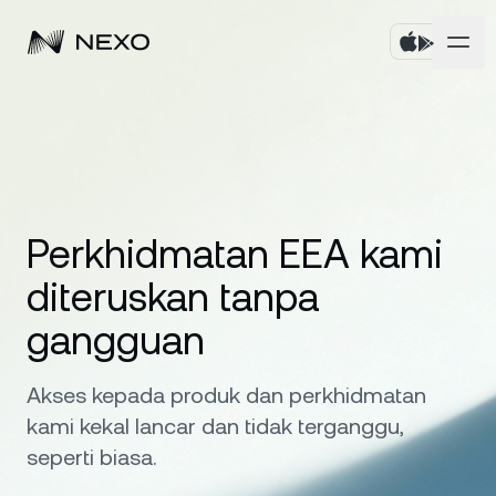
Peribadi
Perniagaan
Beli aset
Simpanan Fleksibel
Pasaran
Akaun Korporat
Perkhidmatan EEA kami
Simpanan Tetap
diteruskan tanpa
Broker Utama
Syarikat
Pasaran turun
-0.10%
dalam 24 jam terakhir
gangguan
Dwipelaburan
White Label
Penyetempatan
Tentang
Bitcoin
BTC
0.03%
Bursa
Akses kepada produk dan perkhidmatan
Nexo Ventures
Keselamatan
kami kekal lancar dan tidak terganggu,
Ethereum
ETH
Credit Line
0.15%
Gerbang Pembayaran
seperti biasa.
Perkongsian
Kredit Tanpa Faedah