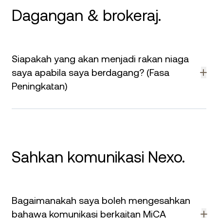
Butiran lanjut tersedia di
tangany.com
.
Dagangan & brokeraj.
Siapakah yang akan menjadi rakan niaga
saya apabila saya berdagang? (Fasa
Peningkatan)
Kami sedang dalam fasa peningkatan dan memuktamadkan
pengoptimuman infrastruktur: DLT Finance akan bertindak
sebagai rakan niaga dagangan untuk pelanggan yang
didaftar masuk pada persediaan EEA baharu, menyediakan
infrastruktur brokeraj di sebalik dagangan anda. DLT Finance
Sahkan komunikasi Nexo.
dilesenkan di bawah MiCAR dan MiFID II.
Bagaimanakah saya boleh mengesahkan
bahawa komunikasi berkaitan MiCA