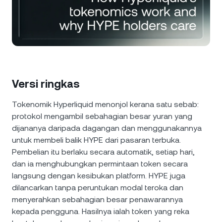
NEXO Token
NEXO
0.29%
Berita & Wawasan
Niaga Hadapan
Tether
USDT
0.02%
Pusat Bantuan
Kad Nexo
USD Coin
USDC
0.01%
Akademi Kekayaan
Klien Peribadi
Versi ringkas
Polkadot
DOT
0.66%
Tokenomik Hyperliquid menonjol kerana satu sebab:
Program Kesetiaan
XRP
XRP
0.27%
protokol mengambil sebahagian besar yuran yang
dijananya daripada dagangan dan menggunakannya
Solana
SOL
untuk membeli balik HYPE dari pasaran terbuka.
2.56%
Pembelian itu berlaku secara automatik, setiap hari,
dan ia menghubungkan permintaan token secara
EURC
EURC
0.17%
langsung dengan kesibukan platform. HYPE juga
dilancarkan tanpa peruntukan modal teroka dan
Semak imbas semua aset
menyerahkan sebahagian besar penawarannya
kepada pengguna. Hasilnya ialah token yang reka