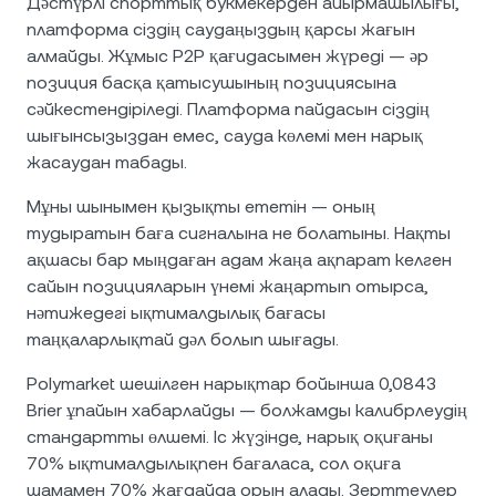
Дәстүрлі спорттық букмекерден айырмашылығы,
платформа сіздің саудаңыздың қарсы жағын
алмайды. Жұмыс P2P қағидасымен жүреді — әр
позиция басқа қатысушының позициясына
сәйкестендіріледі. Платформа пайдасын сіздің
шығынсызыздан емес, сауда көлемі мен нарық
жасаудан табады.
Мұны шынымен қызықты ететін — оның
тудыратын баға сигналына не болатыны. Нақты
ақшасы бар мыңдаған адам жаңа ақпарат келген
сайын позицияларын үнемі жаңартып отырса,
нәтижедегі ықтималдылық бағасы
таңқаларлықтай дәл болып шығады.
Polymarket шешілген нарықтар бойынша 0,0843
Brier ұпайын хабарлайды — болжамды калибрлеудің
стандартты өлшемі. Іс жүзінде, нарық оқиғаны
70% ықтималдылықпен бағаласа, сол оқиға
шамамен 70% жағдайда орын алады. Зерттеулер