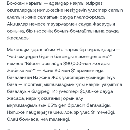
Болжам нарығы — адамдар нақты өмірдегі
оқиғалардың нәтижесіне негізделіп үлестер сатып
алатын және сататын сауда платформасы.
Акциялар немесе тауарлармен сауда жасаудың
орнына, бір нәрсенің болып-болмайтынына сауда
жасалады.
Механизм қарапайым. Әр нарық бір сұрақ қояды —
"Fed шілдеден бұрын бағамды төмендете ме?"
немесе "Bitcoin осы айда $90,000-нан жоғары
жабыла ма?" — және $0 мен $1 аралығында
бағаланған Иә және Жоқ үлестерін ұсынады. Бұл
баға — топтың ықтималдылықты нақты уақытта
бағалауын білдіреді. Иә үлестері $0,65-ке сауда
жасаса, нарық оқиғаның орын алу
ықтималдылығын 65% деп бірлесіп бағалайды.
Нәтиже пайдаңызға шешілсе, әр үлес $1 төлейді.
Олай болмаса, нөл төленеді.