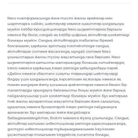
Nexo платформасында және тиісті жалпы ережелер мен
шарттарға сәйкес, шектеулер немесе лимиттер қолданылуы
мүмкін кейбір юрисдикцияларда Nexo қызметтерінің барлығы
немесе бір бөлігі, сондай-ақ кейбір цифрлық активтер қолжетімді
болмауы мүмкін. Сандық активтердің табиғаты бірегей
болғанымен, қаржыны арттыру контекстінде сандық
активтерге сілтеме жасалғанда, мұндай сілтеме Nexo
ұсыныстарын жалпы түсіну мақсатында ғана берілген. Nexo
қызметтеріне қатысты материалдар болашақ нәтижелердің
кепілі немесе қаржылық кеңес ретінде қабылданбауы керек.
«Дейін» немесе «бастап» сияқты терминдер шектеулерді
білдіру үшін қолданылғанда, көрсетілген ең жоғары немесе ең
төмен мәндерге жету қосымша әрекеттерге немесе белгілі бір
талаптарды орындауға байланысты болуы мүмкін және барлық
пайдаланушылар үшін қолжетімді болмауы мүмкін. Бұл материал
тек жалпы ақпараттық мақсатта берілген және салықтық,
құқықтық немесе бухгалтерлік кеңес ретінде пайдалануға
арналмаған. Бұл материал жеке жағдайларға
бейімделмегендіктен, білікті маманға жүгіну ұсынылады. Сандық
активтер ықтимал инвестициялар ретінде қарастырылғанда,
дәстүрлі инвестициялар тұжырымдамасымен кез келген
ұқсастықтар толығымен кездейсоқ сипатта болады,