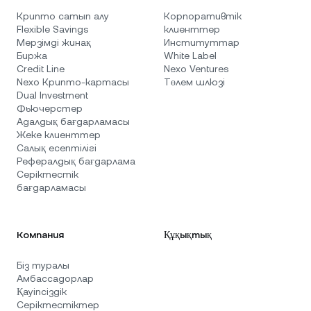
Крипто сатып алу
Корпоративтік
Flexible Savings
клиенттер
Мерзімді жинақ
Институттар
Биржа
White Label
Credit Line
Nexo Ventures
Nexo Крипто-картасы
Төлем шлюзі
Dual Investment
Фьючерстер
Адалдық бағдарламасы
Жеке клиенттер
Салық есептілігі
Рефералдық бағдарлама
Серіктестік
бағдарламасы
Компания
Құқықтық
Біз туралы
Амбассадорлар
Қауіпсіздік
Серіктестіктер