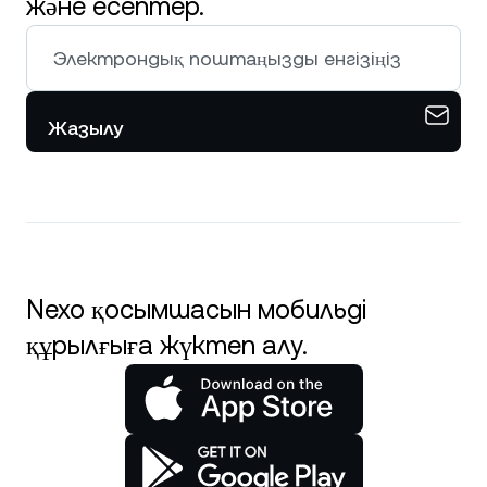
және есептер.
Жазылу
Nexo қосымшасын мобильді
құрылғыға жүктеп алу.