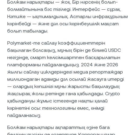
Болжам нарықтары — жоқ. Бір нәрсенің болып-
болмайтынына бәс тігіледі. Интерфейс — сұрақ.
Нәтиже — ықтималдылық. Астарлы инфрақұрылым
көрінбейді — және дәл осы көрінбеушілік мақсат
болып табылады.
Polymarket-те сайлау коэффициенттерін
бақылаған болсаңыз, мұның бірін де білмей USDC
негізінде, смарт келісімшартпен басқарылатын
платформаны пайдаландыңыз. 2024 және 2026
жылғы сайлау циклдеріндегі медиа репортаждар
миллиондаған адамды дәл осылай жасауға итерді
— олардың көпшілігі мұны жарысты бақылаудың
жақсырақ жолы ретінде ғана қабылдады. Crypto
қабылдануы жұмыс істегенде нақты қалай
көрінетіні осы: технологияны емес, өнімді
пайдаланасыз.
Болжам нарықтары ақпараттың өзіне баға
белгілеу тәсілін де өзгертуде. Корпорациялар,