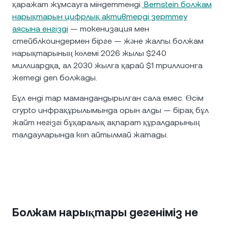
қаражат жұмсауға міндеттенді.
Bernstein болжам
нарықтарын цифрлық активтерді зерттеу
аясына енгізді
— токенизация мен
стейблкоиндермен бірге — және жалпы болжам
нарықтарының көлемі 2026 жылы $240
миллиардқа, ал 2030 жылға қарай $1 триллионға
жетеді деп болжады.
Бұл енді тар мамандандырылған сала емес. Өсім
crypto инфрақұрылымында орын алды — бірақ бұл
жайт негізгі бұқаралық ақпарат құралдарының
талдауларында көп айтылмай жатады.
Болжам нарықтары дегеніміз не