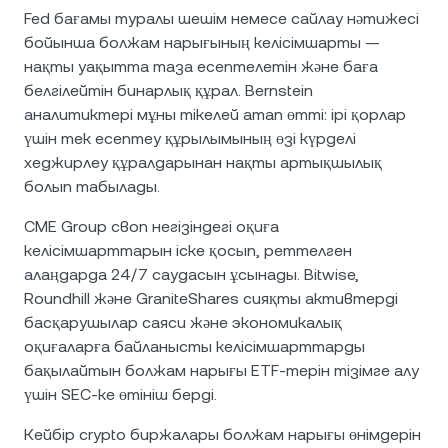
Fed бағамы туралы шешім немесе сайлау нәтижесі
бойынша болжам нарығының келісімшарты —
нақты уақытта таза есептелетін және баға
белгілейтін бинарлық құрал. Bernstein
аналитиктері мұны тікелей атап өтті: ірі қорлар
үшін тек есептеу құрылымының өзі күрделі
хеджирлеу құралдарынан нақты артықшылық
болып табылады.
CME Group своп негізіндегі оқиға
келісімшарттарын іске қосып, реттелген
алаңдарда 24/7 саудасын ұсынады. Bitwise,
Roundhill және GraniteShares сияқты активтерді
басқарушылар саяси және экономикалық
оқиғаларға байланысты келісімшарттарды
бақылайтын болжам нарығы ETF-терін тізімге алу
үшін SEC-ке өтініш берді.
Кейбір crypto биржалары болжам нарығы өнімдерін