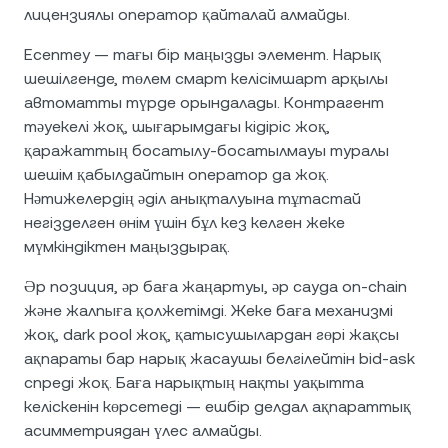
лицензиялы оператор қайталай алмайды.
Есептеу — тағы бір маңызды элемент. Нарық
шешілгенде, төлем смарт келісімшарт арқылы
автоматты түрде орындалады. Контрагент
тәуекелі жоқ, шығарымдағы кідіріс жоқ,
қаражаттың босатылу-босатылмауы туралы
шешім қабылдайтын оператор да жоқ.
Нәтижелердің әділ анықталуына тұтастай
негізделген өнім үшін бұл кез келген жеке
мүмкіндіктен маңыздырақ.
Әр позиция, әр баға жаңартуы, әр сауда on-chain
және жалпыға қолжетімді. Жеке баға механизмі
жоқ, dark pool жоқ, қатысушылардан гөрі жақсы
ақпараты бар нарық жасаушы белгілейтін bid-ask
спреді жоқ. Баға нарықтың нақты уақытта
келіскенін көрсетеді — ешбір делдал ақпараттық
асимметриядан үлес алмайды.