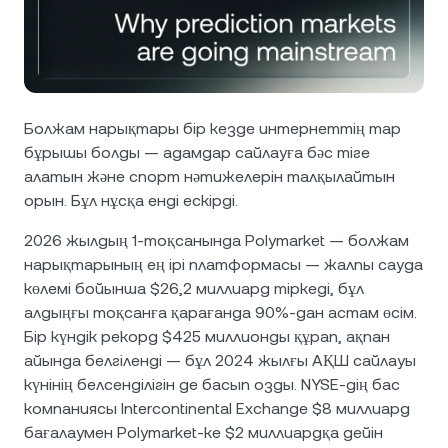
NEXO Token
NEXO
1,53%
Жаңалықтар мен шолулар
Фьючерстер
Tether
USDT
0,02%
Анықтама орталығы
Nexo Card
USD Coin
USDC
0%
Қаржы академиясы
Болжам нарықтары бір кезде интернеттің тар
бұрышы болды — адамдар сайлауға бәс тіге
Жеке клиенттер
Polkadot
DOT
0,44%
алатын және спорт нәтижелерін талқылайтын
орын. Бұл нұсқа енді ескірді.
Адалдық бағдарламасы
XRP
XRP
0,72%
2026 жылдың 1-тоқсанында Polymarket — болжам
нарықтарының ең ірі платформасы — жалпы сауда
Solana
SOL
1,85%
көлемі бойынша $26,2 миллиард тіркеді, бұл
алдыңғы тоқсанға қарағанда 90%-дан астам өсім.
Бір күндік рекорд $425 миллионды құрап, ақпан
EURC
EURC
0,31%
айында белгіленді — бұл 2024 жылғы АҚШ сайлауы
күнінің белсенділігін де басып озды. NYSE-дің бас
Барлық активтерді қарау
компаниясы Intercontinental Exchange $8 миллиард
бағалаумен Polymarket-ке $2 миллиардқа дейін