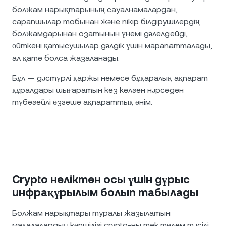
болжам нарықтарының сауалнамалардан,
сарапшылар тобынан және пікір білдірушілердің
болжамдарынан озатынын үнемі дәлелдейді,
өйткені қатысушылар дәлдік үшін марапатталады,
ал қате болса жазаланады.
Бұл — дәстүрлі қаржы немесе бұқаралық ақпарат
құралдары шығаратын кез келген нәрседен
түбегейлі өзгеше ақпараттық өнім.
Crypto неліктен осы үшін дұрыс
инфрақұрылым болып табылады
Болжам нарықтары туралы жазылатын
мақалалардың көпшілігі crypto-ны тек төлем тәсілі