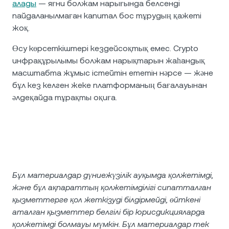
алады
— яғни болжам нарығында белсенді
пайдаланылмаған капитал бос тұрудың қажеті
жоқ.
Өсу көрсеткіштері кездейсоқтық емес. Crypto
инфрақұрылымы болжам нарықтарын жаһандық
масштабта жұмыс істейтін ететін нәрсе — және
бұл кез келген жеке платформаның бағалауынан
әлдеқайда тұрақты оқиға.
Бұл материалдар дүниежүзілік ауқымда қолжетімді,
және бұл ақпараттың қолжетімділігі сипатталған
қызметтерге қол жеткізуді білдірмейді, өйткені
аталған қызметтер белгілі бір юрисдикцияларда
қолжетімді болмауы мүмкін. Бұл материалдар тек