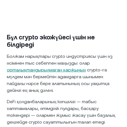
Бұл crypto экожүйесі үшін не
білдіреді
Болжам нарықтары crypto индустриясы үшін өз
өсімінен тыс себеппен маңызды: олар
орталықтандырылмаған қаржының
crypto-ға
мүлдем мән бермейтін адамдарға шынымен
пайдалы нәрсе бере алатынының осы уақытқа
дейінгі ең анық дәлелі.
DeFi қолданбаларының көпшілігі — табыс
хаттамалары, өтімділік пулдары, басқару
токендері — олармен жұмыс жасау үшін базалық
деңгейде crypto сауаттылығын талап етеді.