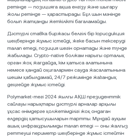
ретінде — позицияға ақша енгізу және шығару
жолы ретінде — қарастырады. Бұл шын мәнінде
болып жатқанды жеткілікті бағаламайды.
Дәстүрлі ставка биржасы белгілі бір юрисдикция
шеңберінде жұмыс істейді, жеке басын тексеруді
талап етеді, позиция шегін орнатады және түнде
жабылады. Crypto-native болжам нарығы орталық
орган жоқ жағдайда, кім қатыса алатынына
немесе қандай оқиғалармен сауда жасалатынына
шешім қабылдамай, 24/7 режимінде жаһандық
деңгейде жұмыс істейді.
Polymarket-тегі 2024 жылғы АҚШ президенттік
сайлауы нарықтары дәстүрлі арналар арқылы
ұқсас өнімдерге қолжетімділігі жоқ ондаған
елдердің қатысушыларын тартты. Мұндай ауқым
ашық инфрақұрылымды талап етеді — оны жалғыз
реттеуші периметр шеңберінде жұмыс істейтін