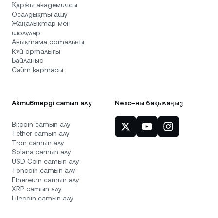
Қаржы академиясы
Осалдықты ашу
Жаңалықтар мен
шолулар
Анықтама орталығы
Күй орталығы
Байланыс
Сайт картасы
Активтерді сатып алу
Nexo-ны бақылаңыз
Bitcoin сатып алу
Tether сатып алу
Tron сатып алу
Solana сатып алу
USD Coin сатып алу
Toncoin сатып алу
Ethereum сатып алу
XRP сатып алу
Litecoin сатып алу