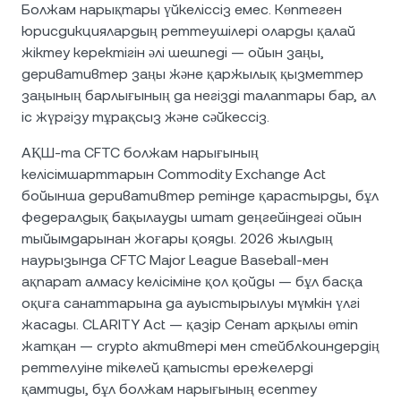
Болжам нарықтары үйкеліссіз емес. Көптеген
юрисдикциялардың реттеушілері оларды қалай
жіктеу керектігін әлі шешпеді — ойын заңы,
деривативтер заңы және қаржылық қызметтер
заңының барлығының да негізді талаптары бар, ал
іс жүргізу тұрақсыз және сәйкессіз.
АҚШ-та CFTC болжам нарығының
келісімшарттарын Commodity Exchange Act
бойынша деривативтер ретінде қарастырды, бұл
федералдық бақылауды штат деңгейіндегі ойын
тыйымдарынан жоғары қояды. 2026 жылдың
наурызында CFTC Major League Baseball-мен
ақпарат алмасу келісіміне қол қойды — бұл басқа
оқиға санаттарына да ауыстырылуы мүмкін үлгі
жасады. CLARITY Act — қазір Сенат арқылы өтіп
жатқан — crypto активтері мен стейблкоиндердің
реттелуіне тікелей қатысты ережелерді
қамтиды, бұл болжам нарығының есептеу