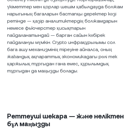
үкіметтер мен қорлар шешім қабылдауда болжам
нарығының бағаларын бастапқы деректер көзі
ретінде — қазір аналитиктердің болжамдарын
немесе фьючерстер қисықтарын
пайдаланатындай — барған сайын көбірек
пайдалануы мүмкін. Crypto инфрақұрылымы сол
баға ашу механизмінің тіреуіне айналса, оның
жаһандық ақпараттық экономикадағы рөлі тек
қаржылық тұрғыдан ғана емес, құрылымдық
тұрғыдан да маңызды болады.
Реттеуші шекара — және неліктен
бұл маңызды