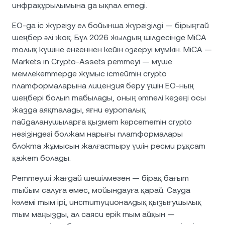
инфрақұрылымына да ықпал етеді.
ЕО-да іс жүргізу ел бойынша жүргізілді — бірыңғай
шеңбер әлі жоқ. Бұл 2026 жылдың шілдесінде MiCA
толық күшіне енгеннен кейін өзгеруі мүмкін. MiCA —
Markets in Crypto-Assets реттеуі — мүше
мемлекеттерде жұмыс істейтін crypto
платформаларына лицензия беру үшін ЕО-ның
шеңбері болып табылады, оның өтпелі кезеңі осы
жазда аяқталады, яғни еуропалық
пайдаланушыларға қызмет көрсететін crypto
негізіндегі болжам нарығы платформалары
блокта жұмысын жалғастыру үшін ресми рұқсат
қажет болады.
Реттеуші жағдай шешілмеген — бірақ бағыт
тыйым салуға емес, мойындауға қарай. Сауда
көлемі тым ірі, институционалдық қызығушылық
тым маңызды, ал саяси ерік тым айқын —