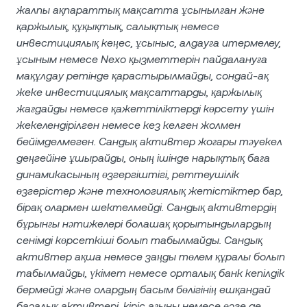
жалпы ақпараттық мақсатта ұсынылған және
қаржылық, құқықтық, салықтық немесе
инвестициялық кеңес, ұсыныс, алдауға итермелеу,
ұсыным немесе Nexo қызметтерін пайдалануға
мақұлдау ретінде қарастырылмайды, сондай-ақ
жеке инвестициялық мақсаттарды, қаржылық
жағдайды немесе қажеттіліктерді көрсету үшін
жекелендірілген немесе кез келген жолмен
бейімделмеген. Сандық активтер жоғары тәуекел
деңгейіне ұшырайды, оның ішінде нарықтық баға
динамикасының өзгергіштігі, реттеушілік
өзгерістер және технологиялық жетістіктер бар,
бірақ олармен шектелмейді. Сандық активтердің
бұрынғы нәтижелері болашақ қорытындылардың
сенімді көрсеткіші болып табылмайды. Сандық
активтер ақша немесе заңды төлем құралы болып
табылмайды, үкімет немесе орталық банк кепілдік
бермейді және олардың басым бөлігінің ешқандай
базалық активтері, кіріс ағыны немесе өзге де