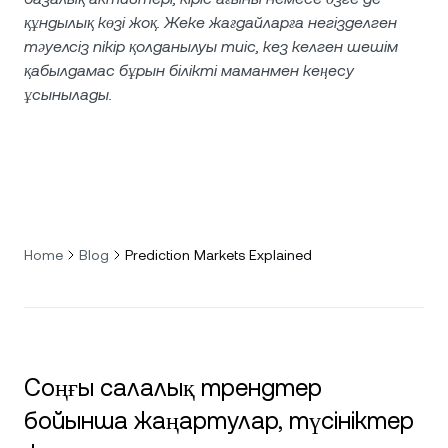
құндылық көзі жоқ. Жеке жағдайларға негізделген
тәуелсіз пікір қолданылуы тиіс, кез келген шешім
қабылдамас бұрын білікті маманмен кеңесу
ұсынылады.
Home
Blog
Prediction Markets Explained
Соңғы салалық трендтер
бойынша жаңартулар, түсініктер