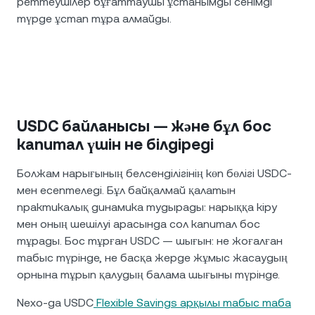
реттеушілер бұғаттаушы ұстанымды сенімді
түрде ұстап тұра алмайды.
USDC байланысы — және бұл бос
капитал үшін не білдіреді
Болжам нарығының белсенділігінің көп бөлігі USDC-
мен есептеледі. Бұл байқалмай қалатын
практикалық динамика тудырады: нарыққа кіру
мен оның шешілуі арасында сол капитал бос
тұрады. Бос тұрған USDC — шығын: не жоғалған
табыс түрінде, не басқа жерде жұмыс жасаудың
орнына тұрып қалудың балама шығыны түрінде.
Nexo-да USDC
Flexible Savings арқылы табыс таба