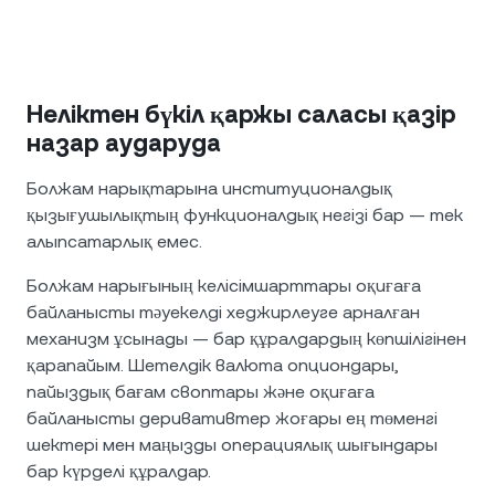
Неліктен бүкіл қаржы саласы қазір
назар аударуда
Болжам нарықтарына институционалдық
қызығушылықтың функционалдық негізі бар — тек
алыпсатарлық емес.
Болжам нарығының келісімшарттары оқиғаға
байланысты тәуекелді хеджирлеуге арналған
механизм ұсынады — бар құралдардың көпшілігінен
қарапайым. Шетелдік валюта опциондары,
пайыздық бағам своптары және оқиғаға
байланысты деривативтер жоғары ең төменгі
шектері мен маңызды операциялық шығындары
бар күрделі құралдар.