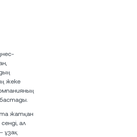
знес-
ан,
дың
ың жеке
омпанияның
 бастады.
ықта жатқан
енді, ал
— ұзақ