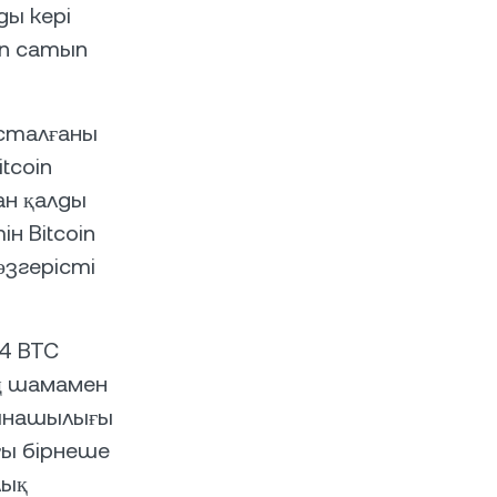
ды кері
in сатып
сталғаны
tcoin
н қалды
н Bitcoin
згерісті
34 BTC
ің шамамен
азынашылығы
ғы бірнеше
лық