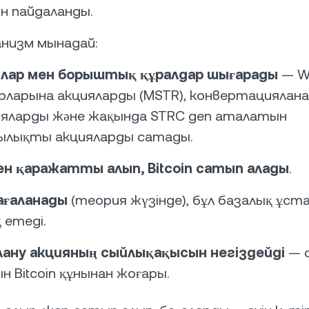
н пайдаланды.
анизм мынадай:
ялар мен борыштық құралдар шығарады
— Wa
рларына акцияларды (MSTR), конвертациялан
ияларды және жақында STRC деп аталатын
лықты акцияларды сатады.
ен қаражатты алып, Bitcoin сатып алады
.
бағаланады
(теория жүзінде), бұл базалық ұс
 етеді.
алану акцияның сыйлықақысын негіздейді
— 
 Bitcoin құнынан жоғары.