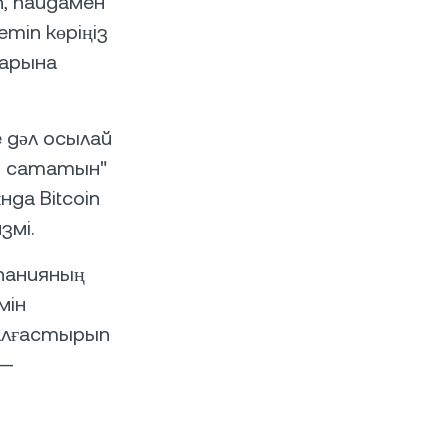
п, пайдамен
іп көріңіз
ларына
е дәл осылай
т сататын"
да Bitcoin
змі.
мпанияның
мін
жалғастырып
 —