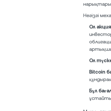
нарықтары
Негізгі мех
Ол акци
инвесто
облигац
артықшы
Ол түск
Bitcoin 
құндырақ
Бұл бағ
ұстайтын