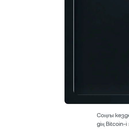
ж
ж
Жеке
$100,
relati
жеке к
unlock
Соңғы кезд
дің Bitcoin