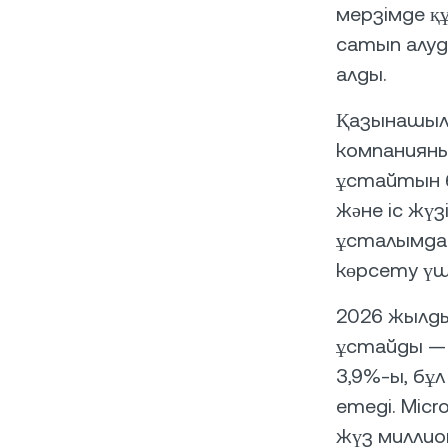
мерзімде қ
сатып алуд
алды.
Қазынашыл
компанияның
ұстайтын б
және іс жү
ұсталымдар
көрсету үш
2026 жылды
ұстайды — 
3,9%-ы, бұл
етеді. Micr
жүз миллио