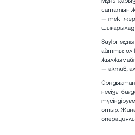
Мұны қарыз
сататын жы
— тек "жер"
шығарылад
Saylor мұны
айтты: ол 
жылжымайты
— актив, а
Сондықтан 
негізгі ба
түсіндіруг
отыр. Жина
операциялық