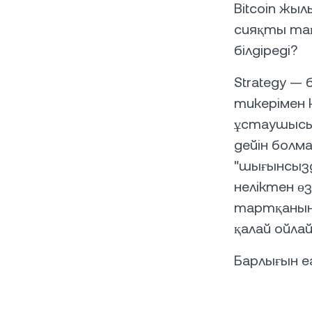
Bitcoin жы
сияқты тақ
білдіреді?
Strategy —
тикерімен к
ұстаушысы.
дейін болма
"шығынсызды
неліктен ө
тартқанын 
қалай ойла
Барлығын е