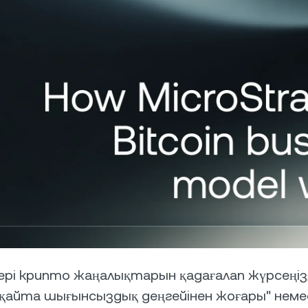
Төлем шлюзі
оғарыда сату арқылы
Нөлдік пайызбен жән
Клиенттеріңізге
оғары кіріс табыңыз.
комиссиясыз қарыз а
криптовалюта арқылы
төлеу мүмкіндігін беріңіз.
Фьючерстер
Perpetual келісімш
арқылы өсу және тө
трендтерінен пайда
 клиенттер
А
000-нан жоғары аккаунттар
Жо
onship manager тарапынан
тө
өмекке қолжетімділікті
мө
 етеді.
мү
ері крипто жаңалықтарын қадағалап жүрсеңіз, 
-і қайта шығынсыздық деңгейінен жоғары" немес