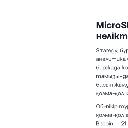
MicroS
нелікт
Strategy, б
аналитика 
биржада к
тамызында 
басын жылд
қолма-қол 
Ой-пікір т
қолма-қол 
Bitcoin — 