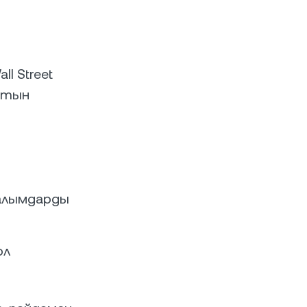
ll Street
атын
талымдарды
ол