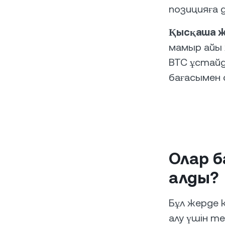
позицияға д
Қысқаша ж
мамыр айы ж
BTC ұстайд
бағасымен 
Олар б
алды?
Бұл жерде 
алу үшін те