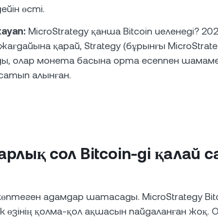
ейін өсті.
ауап:
MicroStrategy қанша Bitcoin иеленеді? 2
ағдайына қарай, Strategy (бұрынғы MicroStrate
ы, олар монета басына орта есеппен шамаме
сатып алынған.
арлық сол Bitcoin-ді қалай 
көптеген адамдар шатасады. MicroStrategy Bit
к өзінің қолма-қол ақшасын пайдаланған жоқ. 