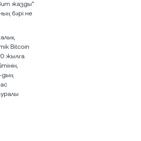
твит жазды"
ың бәрі не
жалық
ік Bitcoin
20 жылға
тінін,
r-дың
бас
туралы