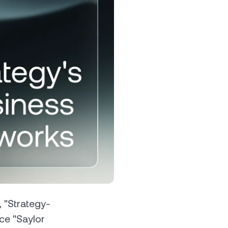
е
лу.
арттар
мендеу
 алу.
далдық бағдарламасы
ғары savings мөлшерлемелерін,
мен borrowing
лшерлемелерін және басқа
мкіндіктерді unlock ету.
"Strategy-
е "Saylor