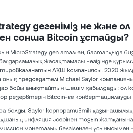
trategy дегеніміз не және ол
ен сонша Bitcoin ұстайды?
ұрын MicroStrategy деп аталған, бастапқыда би
бағдарламалық жасақтамасы негізінде құрылғ
отировкаланатын АҚШ компаниясы. 2020 жыл
оның председателі Michael Saylor компаниян
ар бойы анықтайтын шешім қабылдады: ол к
қор резервтерін Bitcoin-ге конвертациялауды
ура болды. Saylor корпоративтік қазынашыл
ақшаның инфляция әсерінен тозып жатқанына с
21 миллион монеталық белгіленген ұсынысымен 