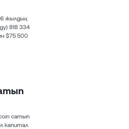
026 жылдың
gy) 818 334
н $75 500
сатып
coin сатып
Ол капитал