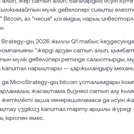
 алып, жер сатып алып, бағалардың өсуін күті
лжымайтын мүлік девелопері сияқты елестет
 Bitcoin, ал "несие" қоғамдық нарық инвестор
ы.
 Strategy-дің 2026 жылғы Q1 табыс кездесуінд
компанияны "жерді арзан сатып алып, қымба
н мүлік девелопері ретінде салыстырды, мұн
л капитал нарықтары — қаржыландыру механи
да MicroStrategy-дің bitcoin ұсталымдары ко
ғдарламалық жасақтама бизнесі сатып алу көле
е жеткілікті ақша генерацияламаса да өсуін 
қтау үздіксіз капитал тарту арқылы жүреді
 кіріспен емес.