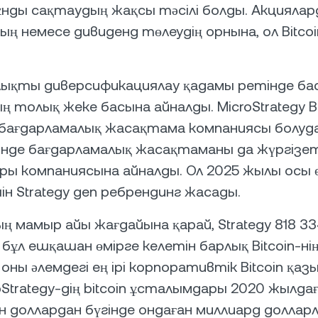
ұнды сақтаудың жақсы тәсілі болды. Акциялар
ың немесе дивиденд төлеудің орнына, ол Bitco
ықты диверсификациялау қадамы ретінде ба
 толық жеке басына айналды. MicroStrategy Bi
ағдарламалық жасақтама компаниясы болуда
зінде бағдарламалық жасақтаманы да жүргізеті
ы компаниясына айналды. Ол 2025 жылы осы ө
ін Strategy деп ребрендинг жасады.
ң мамыр айы жағдайына қарай, Strategy 818 3
бұл ешқашан өмірге келетін барлық Bitcoin-н
 оны әлемдегі ең ірі корпоративтік Bitcoin қ
oStrategy-дің bitcoin ұсталымдары 2020 жылда
н доллардан бүгінде ондаған миллиард доллар