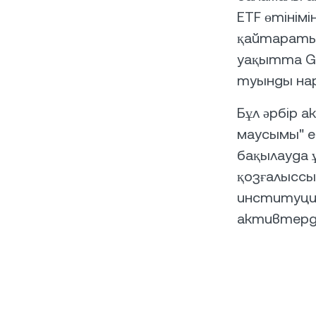
ETF өтінім
қайтаратын
уақытта Gr
туынды нар
Бұл әрбір 
маусымы" е
бақылауда ұ
қозғалыссы
институци
активтерд