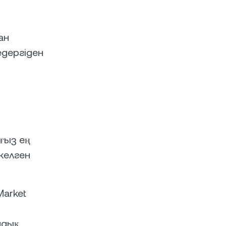
ан
дергіден
ғыз ең
келген
Market
ндық