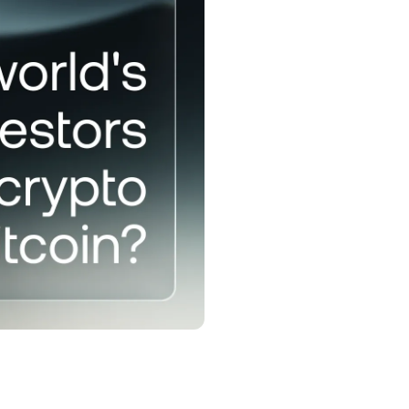
е
лу.
арттар
мендеу
 алу.
далдық бағдарламасы
ғары savings мөлшерлемелерін,
мен borrowing
лшерлемелерін және басқа
мкіндіктерді unlock ету.