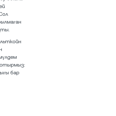
ей
Сол
рылмаған
қты.
"альткойн
н
 мүлдем
п отырмыз:
ығы бар