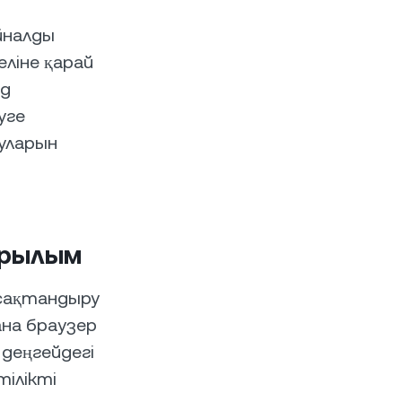
йналды
еліне қарай
рд
уге
ауларын
ұрылым
 сақтандыру
ана браузер
деңгейдегі
ілікті