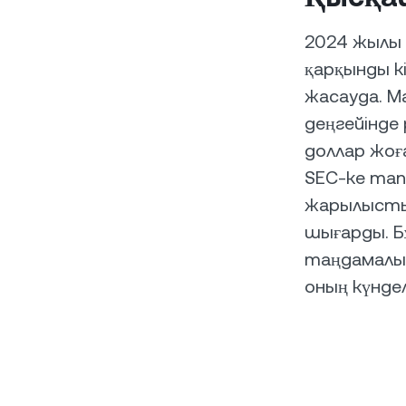
2024 жылы 
қарқынды к
жасауда. М
деңгейінде
доллар жоға
SEC-ке та
жарылысты 
шығарды. Бұ
таңдамалы 
оның күнде