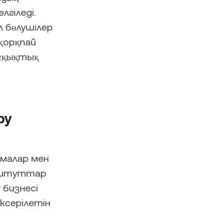
гіледі.
 бөлушілер
қорқпай
құқықтық
ру
малар мен
ституттар
бизнесі
ксерілетін