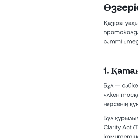
Өзгері
Қазіргі уа
протоколда
сәтті өтед
1. Қата
Бұл — сәйк
үлкен тосқ
нәрсенің қ
Бұл құрылы
Clarity Act
комитетіне