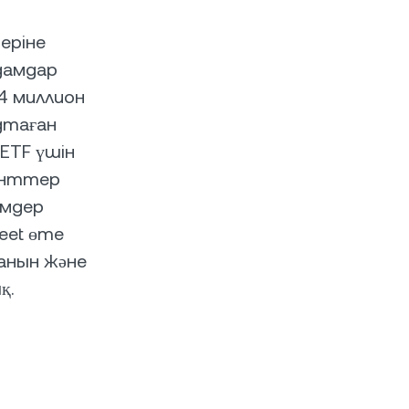
еріне
дамдар
94 миллион
дтаған
 ETF үшін
енттер
імдер
eet өте
анын және
қ.