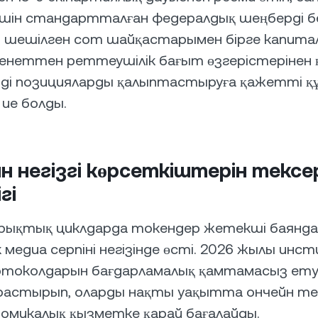
шін стандартталған федералдық шеңберді бел
 шешілген сот шайқастарымен бірге капитал
енеттен реттеушілік бағыт өзгерістерінен 
мді позицияларды қалыптастыруға қажетті 
 ие болды.
йн негізгі көрсеткіштерін тексе
гі
рықтық циклдарда токендер жетекші баянда
 медиа серпіні негізінде өсті. 2026 жылы ин
токолдарын бағдарламалық қамтамасыз ету 
растырып, оларды нақты уақытта ончейн те
омикалық қызметке қарай бағалайды.