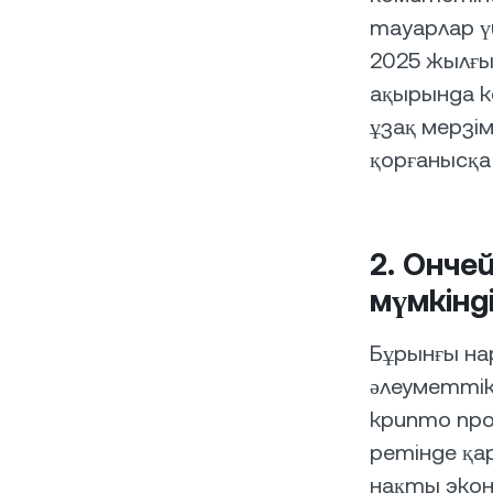
тауарлар ү
2025 жылғы
ақырында к
ұзақ мерзі
қорғанысқа
2. Онче
мүмкінді
Бұрынғы на
әлеуметтік
крипто про
ретінде қа
нақты экон