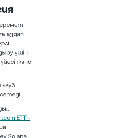
гия
керемет
ға аздап
үрлі
ыру үшін
үйесі және
 клуб
сетеді.
дық
itcoin ETF-
ша
ey Solana