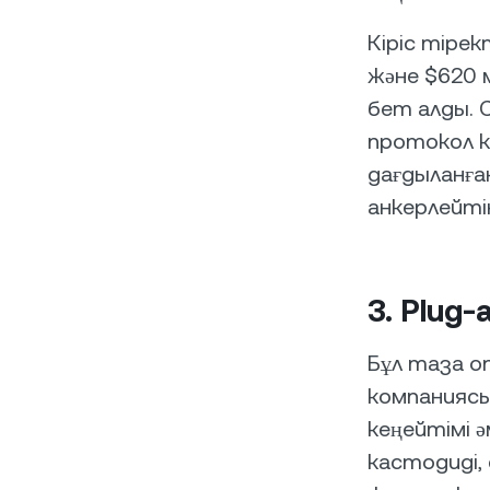
Кіріс тірек
және $620 
бет алды. С
протокол к
дағдыланға
анкерлейті
3. Plug
Бұл таза о
компаниясы
кеңейтімі 
кастодиді,