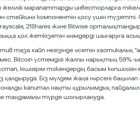
ін желілік марапаттарды инвесторларға тікел
 стейкинг компонентін қосу үшін түзетті. 
ayscale, 21Shares және Bitwise орталықтанды
ыққа қол жеткізетін өнімдерді шығаруға асы
актив таза хайп негізінде өсетін хаотикалық 
мес. Bitcoin үстемдігі жалпы нарықтың 59%-ы
стап, кішігірім токендердің басым көпшілігін
з қалдыруда. Біз мүлдем жаңа нәрсені бақыла
оналды капитал нақты құрылымдық пайдалыл
е таңдамалы түрде шоғырлануда.