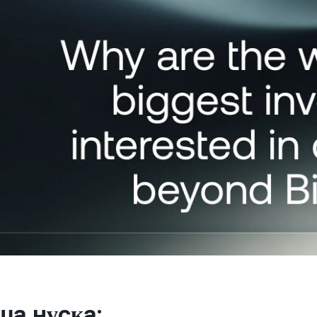
Төлем шлюзі
оғарыда сату арқылы
Нөлдік пайызбен жән
Клиенттеріңізге
оғары кіріс табыңыз.
комиссиясыз қарыз а
криптовалюта арқылы
төлеу мүмкіндігін беріңіз.
Фьючерстер
Perpetual келісімш
арқылы өсу және тө
трендтерінен пайда
 клиенттер
А
000-нан жоғары аккаунттар
Жо
onship manager тарапынан
тө
өмекке қолжетімділікті
мө
 етеді.
мү
а нұсқа: