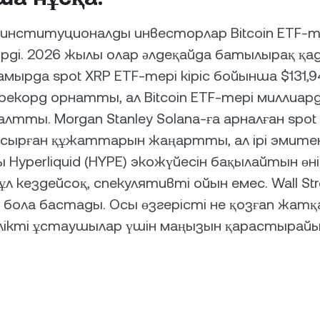
институционалды инвесторлар Bitcoin ETF-т
ірді. 2026 жылы олар әлдеқайда батылырақ қа
амырда spot XRP ETF-тері кіріс бойынша $131,
 рекорд орнатты, ал Bitcoin ETF-тері миллиар
лтты. Morgan Stanley Solana-ға арналған spot
псырған құжаттарын жаңартты, ал ірі эмит
Hyperliquid (HYPE) экожүйесін бақылайтын өн
л кездейсоқ, спекулятивті ойын емес. Wall Str
бола бастады. Осы өзгерісті не қозғап жатқ
лікті ұстаушылар үшін маңызын қарастырайы