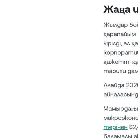
Жаңа 
Жылдар бо
қарапайым б
кірілді, ал
корпорати
қажетті құ
тарихи дам
Алайда 202
айналасынд
Мамырдағы 
макроэкон
терінен
$2,
баламалы а