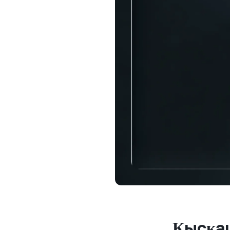
ж
ж
Жеке
$100,
relati
жеке к
unlock
Қысқаш