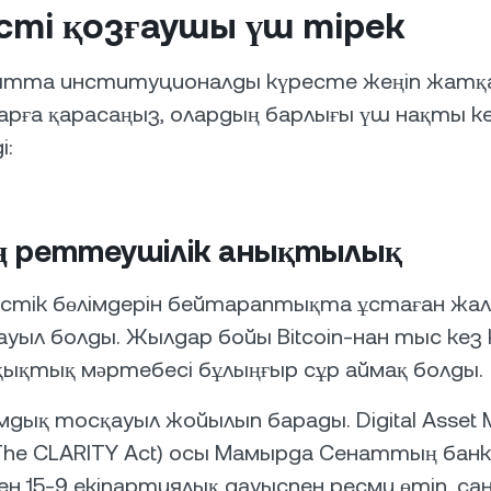
сті қозғаушы үш тірек
қытта институционалды күресте жеңіп жатқ
рға қарасаңыз, олардың барлығы үш нақты ке
і:
ң реттеушілік анықтылық
естік бөлімдерін бейтараптықта ұстаған жал
ауыл болды. Жылдар бойы Bitcoin-нан тыс кез 
ұқықтық мәртебесі бұлыңғыр сұр аймақ болды.
мдық тосқауыл жойылып барады. Digital Asset 
 (The CLARITY Act) осы Мамырда Сенаттың банк
н 15-9 екіпартиялық дауыспен ресми өтіп, са