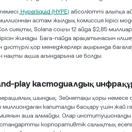
темесі:
Hyperliquid (HYPE)
абсолютті алыпқа а
миллионнан астам жылдық комиссия кірісі мод
ол сияқты, Solana соңғы 12 айда $2,85 миллиа
ірісін жинады. Баға-пайда арақатынасын өлше
н дәстүрлі қор менеджерлері ақырында бағал
н нақты ақша ағындарына ие болды.
-and-play кастодиалдық инфрақ
перациялық шындық. Зейнетақы қоры немесе
 миллиондаған капиталды басқару үшін жай ғ
әмиянын аша алмайды. Олар институционалды 
 стандартты корпоративтік салықтық есепт