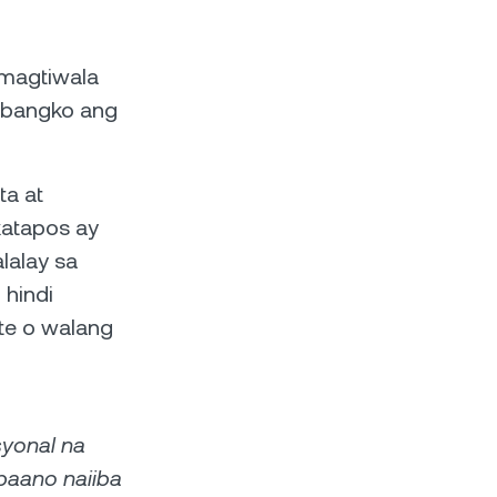
 magtiwala
g bangko ang
ta at
katapos ay
lalay sa
 hindi
te o walang
syonal na
paano naiiba