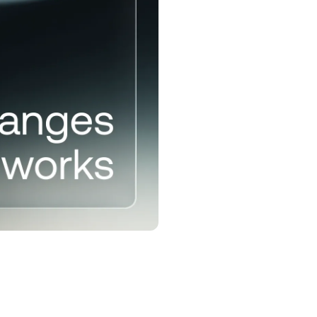
interes at
a pagtaas
o gamit
oyalty Program
unlock ang mas mataas na rate ng
vings, mas mababang rate sa
hiram, at marami pa.