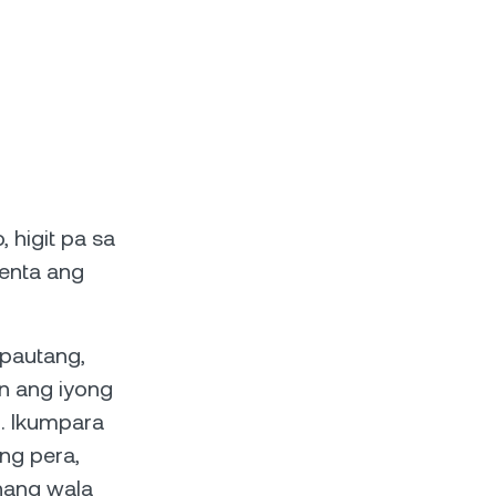
 higit pa sa
enta ang
 pautang,
an ang iyong
. Ikumpara
ng pera,
nang wala