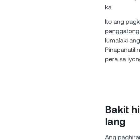
ka.
Ito ang pag
panggatong 
lumalaki ang
Pinapanatili
pera sa iyo
Bakit h
lang
Ang paghiram