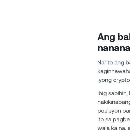
Ang ba
nananat
Narito ang b
kaginhawaha
iyong crypto
Ibig sabihin
nakikinabang
posisyon pa
ito sa pagb
wala ka na,