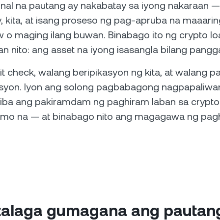
onal na pautang ay nakabatay sa iyong nakaraan —
ry, kita, at isang proseso ng pag-apruba na maaari
w o maging ilang buwan. Binabago ito ng crypto loa
nan nito: ang asset na iyong isasangla bilang pangg
t check, walang beripikasyon ng kita, at walang p
isyon. Iyon ang solong pagbabagong nagpapaliw
aiba ang pakiramdam ng paghiram laban sa crypt
n mo na — at binabago nito ang magagawa ng pag
talaga gumagana ang pautan