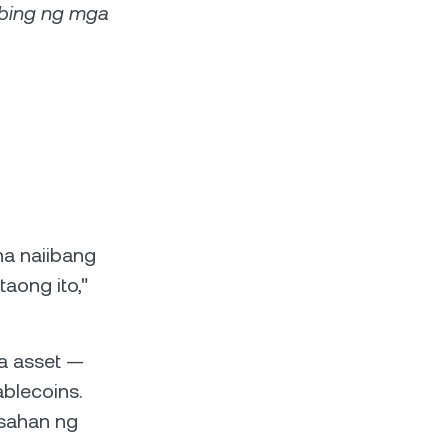
mbing ng mga
na naiibang
aong ito,"
a asset —
ablecoins.
asahan ng