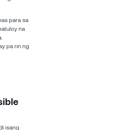
nas para sa
atuloy na
.
ay pa rin ng
sible
di isang