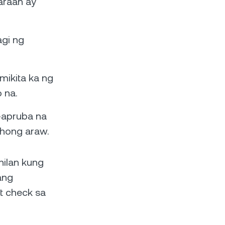
araan ay
agi ng
mikita ka ng
 na.
-apruba na
ehong araw.
hilan kung
ang
t check sa