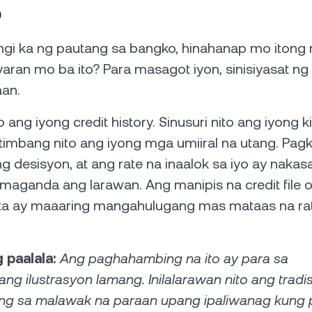
o
gi ka ng pautang sa bangko, hinahanap mo itong
yaran mo ba ito? Para masagot iyon, sinisiyasat n
aan.
 ang iyong credit history. Sinusuri nito ang iyong ki
itimbang nito ang iyong mga umiiral na utang. Pag
 desisyon, at ang rate na inaalok sa iyo ay nakasa
aganda ang larawan. Ang manipis na credit file o
kita ay maaaring mangahulugang mas mataas na ra
paalala:
Ang paghahambing na ito ay para sa
ng ilustrasyon lamang. Inilalarawan nito ang tradi
g sa malawak na paraan upang ipaliwanag kung 