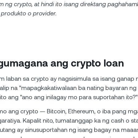
 ng crypto, at hindi ito isang direktang paghaha
a produkto o provider.
gumagana ang crypto loan
m laban sa crypto ay nagsisimula sa isang ganap 
alip na "mapagkakatiwalaan ba nating bayaran ng t
ito ang "ano ang inilagay mo para suportahan ito?"
mo ang crypto — Bitcoin, Ethereum, o iba pang mg
aratiya. Kapalit nito, tumatanggap ka ng cash o st
autang ay sinusuportahan ng isang bagay na maa