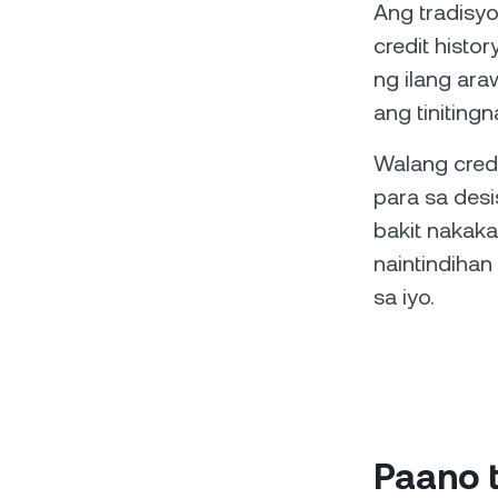
Ang tradisy
credit histo
ng ilang ara
ang tiniting
Walang credi
para sa des
bakit nakak
naintindiha
sa iyo.
Paano 