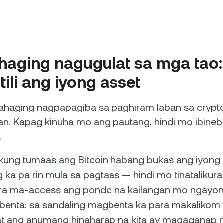
haging nagugulat sa mga tao:
ili ang iyong asset
ahaging nagpapagiba sa paghiram laban sa crypto,
n. Kapag kinuha mo ang pautang, hindi mo ibineb
.
, kung tumaas ang Bitcoin habang bukas ang iyong
 ka pa rin mula sa pagtaas — hindi mo tinatalikur
ra ma-access ang pondo na kailangan mo ngayon
ebenta: sa sandaling magbenta ka para makalikom 
 at ang anumang hinaharap na kita ay magaganap 