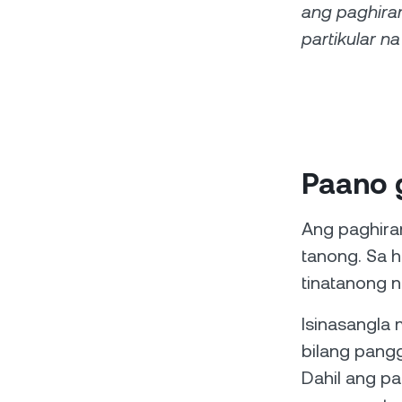
ang paghiram
partikular n
Paano 
Ang paghira
tanong. Sa h
tinatanong n
Isinasangla 
bilang pangg
Dahil ang p