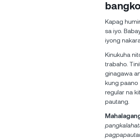
bangk
Kapag humin
sa iyo. Baba
iyong nakar
Kinukuha nito
trabaho. Tin
ginagawa ang
kung paano m
regular na 
pautang.
Mahalagang 
pangkalahata
pagpapautan