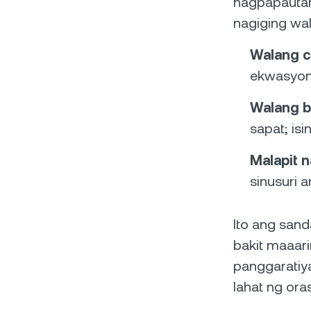
nagpapautan
nagiging wal
Walang c
ekwasyon.
Walang be
sapat; is
Malapit n
sinusuri 
Ito ang sand
bakit maaari
panggaratiy
lahat ng oras