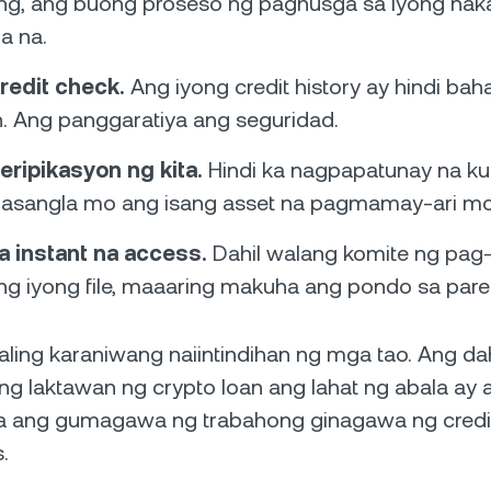
g, ang buong proseso ng paghusga sa iyong nak
a na.
redit check.
Ang iyong credit history ay hindi bah
 Ang panggaratiya ang seguridad.
ripikasyon ng kita.
Hindi ka nagpapatunay na ku
inasangla mo ang isang asset na pagmamay-ari mo
a instant na access.
Dahil walang komite ng pag
ang iyong file, maaaring makuha ang pondo sa par
aling karaniwang naiintindihan ng mga tao. Ang da
ng laktawan ng crypto loan ang lahat ng abala ay 
a ang gumagawa ng trabahong ginagawa ng credi
.