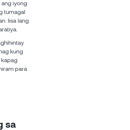
 ang iyong
ng tumagal
n. Iisa lang
aratiya.
aghihintay
anag kung
o kapag
hiram para
g sa