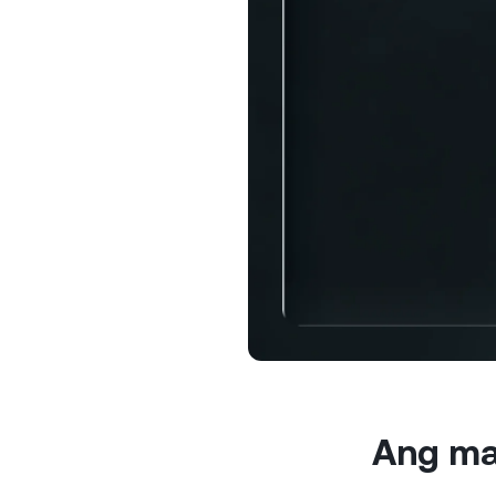
Ku
h
at
Priba
Ang mg
$100,0
sa nak
isang r
Ang ma