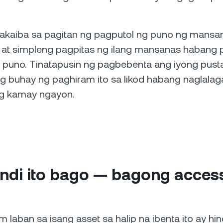
kakaiba sa pagitan ng pagputol ng puno ng mansa
at simpleng pagpitas ng ilang mansanas habang p
 puno. Tinatapusin ng pagbebenta ang iyong pusta
ng buhay ng paghiram ito sa likod habang naglalag
ng kamay ngayon.
indi ito bago — bagong acces
 laban sa isang asset sa halip na ibenta ito ay hin