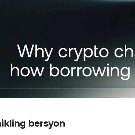
Payment Gateway
mita ng mataas na yield
Humiram nang walang 
Payagan ang iyong mga
abang bumibili nang mababa
walang bayad.
kliyente na magbayad gamit
 nagbebenta nang mataas.
ang crypto.
Futures
Samantalahin ang mg
at pagbaba ng presy
ang mga perpetual.
dong Kliyente
L
a account na higit sa
00 ay nag-i-unlock ng access
I-
asadyang tulong mula sa
sa
elationship manager.
pa
ikling bersyon