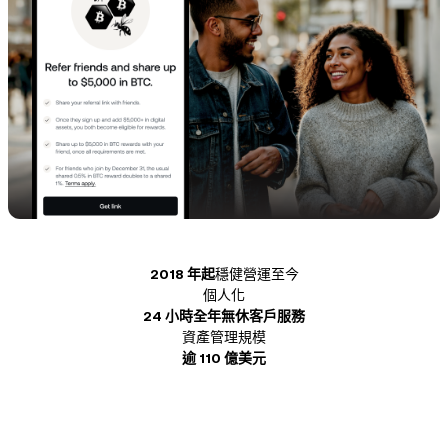
NEXO Token
NEXO
1.37%
新聞與洞察
合約
Tether
USDT
0%
幫助中心
Nexo Card
USD Coin
USDC
0%
財富學院
私人客戶
Polkadot
DOT
0.61%
會員計劃
XRP
XRP
1.70%
2018 年起
穩健營運至今
Solana
SOL
3.05%
個人化
24 小時全年無休客戶服務
EURC
EURC
資產管理規模
0.11%
逾 110 億美元
瀏覽所有資產