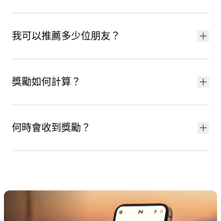
您的 Bitcoin 獎勵金額取決於好友的 30 天平均投資組合餘額。
最高 $500,000 的餘額均可賺取獎勵。
我可以推薦多少位朋友？
完整條款與細則請見
此處
。
您可邀請的聯絡人數量沒有上限。 推薦越多，您可獲得的獎勵越
多。
獎勵如何計算？
您與聯絡人將平分其 30 日平均餘額的 1%。
範例一：若您朋友的平均投資組合餘額為 500,000 美元，我們將
何時會收到獎勵？
向您各發放 2,500 美元等值的 BTC。
獎勵將分 12 個月等額發放。 首筆款項將於 30 天期滿後發放，其
範例二：您的好友在 30 天持有期開始時先存入 5,000 美元，一
餘款項將按月發放，您的好友需持續維持所需帳戶餘額。 如欲瞭
週後再追加 150,000 美元，他們的投資組合餘額將增至 155,000
解獎勵資格與計算方式，請點選
此處
。
美元。 依此時間軸計算，其 30 天平均餘額為 120,000 美元。 該
金額的 1% Bitcoin 推薦獎勵為 1,200 美元，平分後，您和好友各
得 600 美元。
可計入 Bitcoin 推薦獎勵的最高投資組合餘額為 500,000 美元。