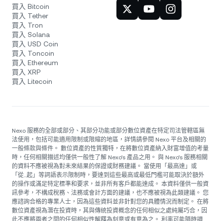
買入 Bitcoin
買入 Tether
買入 Tron
買入 Solana
買入 USD Coin
買入 Toncoin
買入 Ethereum
買入 XRP
買入 Litecoin
Nexo 服務的全部或部分、其部分功能或部分數位資產在特定司法管轄區無
法使用，包括可能適用限制或限縮的地區，詳情請參閱 Nexo 平台及相關的
一般條款與條件。 數位資產的性質獨特，在將數位資產納入財富增值的考量
時，任何相關描述均僅供一般性了解 Nexo’s 產品之用。 與 Nexo’s 服務相關
的資料不應被視為對未來結果的保證或財務建議。 當使用「最高達」或
「從...起」等詞語表示限制時，要達到這些最高或最低門檻可能取決於額外
的操作或滿足特定標準和要求，並非所有客戶都能達成。 本資料僅供一般資
訊參考，不構成稅務、法務或會計方面的建議，也不應被視為此類建議。 您
應諮詢合格的專業人士，因為這些資料並非針對您的具體情況而制定。 在將
數位資產視為潛在投資時，其與傳統投資概念的任何相似之處純屬巧合，因
此不應將兩者之間的任何相似性解釋為刻意或有意為之。 利率可能隨時調