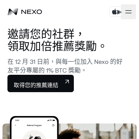
個人
邀請您的社群，
領取加倍推薦獎勵。
商務
購買資產
在 12 月 31 日前，與每一位加入 Nexo 的好
彈性儲蓄
市場
企業帳戶
友平分專屬的 1% BTC 獎勵。
定期儲蓄
Prime Brokerage
企業
過去 24 小時市場上漲
0.33%
取得您的推薦連結
Dual Investment
White Label
本地化
關於
Bitcoin
BTC
0.09%
交易所
Nexo Ventures
安全
Ethereum
ETH
Credit Line
0.07%
Payment Gateway
合作夥伴關係
Zero-interest Credit