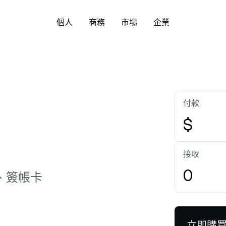
個人
商務
市場
企業
關於
企業帳戶
下載 Nexo 應用程式:
安全
財富
管理資產
Bitcoin
US$64,869.30
Ethereum
U
入了解我們的價值觀、使命，以
為您的企業或家族事業建立企業
了解 Nexo 以基本面
BTC
0.24%
ETH
方式，協
作為一家公司與眾不同之處。
帳戶。
與合規策略，以及更多
彈性儲蓄
交易所
付款
天領取收益，無需鎖倉，輕鬆賺
一鍵兌換超過 100 種
新聞與洞察
幫助中心
利息。
Tether
US$0.9992102
USD Coin
US$0
$
或
White Label
USDT
0.02%
USDC
握 Nexo 與加密世界的最新動
瀏覽數百篇關於 Nexo
Credit Line
。
文章。
自訂 Nexo 解決方案，貼合您的
定期儲蓄
直接下載
無須出售您的數位資產
接收
業務需求。
長鎖倉 12 個月，於更長期限內享
款。
XRP
US$1.02567
Solana
US
追蹤 Nexo
更高利息。
、簽帳卡
XRP
2%
SOL
Zero-interest Credit
Payment Gateway
ual Investment
零利息、零手續費的貸
讓您的客戶以加密貨幣付款。
買高賣，同時持續賺取高收益。
立即購