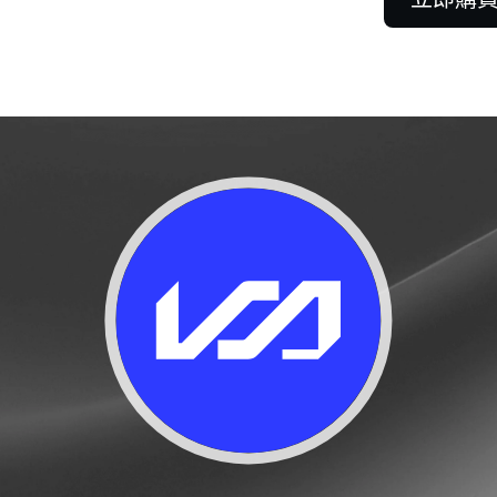
合約
在多空行情中皆能從永
利。
客戶
 100,000 美金即可解鎖專人支
解
客戶關係經理提供協助。
更