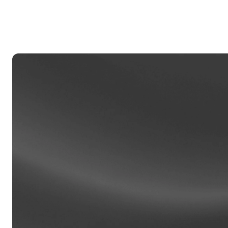
私人
帳戶超過
援，由