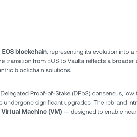
r
EOS blockchain
, representing its evolution into
he transition from EOS to Vaulta reflects a broade
ntric blockchain solutions.
ts Delegated Proof-of-Stake (DPoS) consensus, low 
has undergone significant upgrades. The rebrand i
a Virtual Machine (VM)
— designed to enable near-i