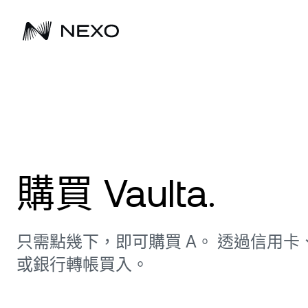
立即開始
過去 24 小時市場上漲
驅動下一代的財富累積
拓展您的事業
0.08%
增加
深
購買 BTC、ETH 及其他超過 100 多種數位
買入 Bitcoin、Ethereum 及其他超過 100
自 2018 年起，Nexo 持續協助客戶成長數
探索 Nexo 解決方案如何以多元
及
資產，開始賺取利息。
種數位資產，開始賺取利息。
位資產。
助企業擴大數位資產投資組合。
每
取
購買 Vaulta.
掌
購買資產
瀏覽所有資產
態
最
受
只需點幾下，即可購買 A。 透過信用卡
或銀行轉帳買入。
D
低