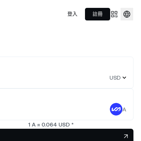
登入
註冊
Prime Brokerage
合作夥伴關係
隨時隨地支付
S$1,912.09
NEXO Token
US$0.7279224
為核心的託管
運用一站式解決方案，滿足機構
認識我們在運動領域的策略合作夥
0.05%
NEXO
0.42%
重點。
投資人的需求。
伴。
Nexo Card
數位資產。
消費同時賺取利息並獲得獎勵回
財富學院
.9998228
饋。
Polkadot
US$0.8075718
USD
Nexo Ventures
0.01%
DOT
1.58%
 產品的實用
透過簡單易懂的指南，建立您的加
密貨幣知識。
取得企業成長所需資金，全面加
，即可貸
速發展。
$73.65319
EURC
US$1.15469
A
0.38%
EURC
0.17%
1
A
≈
0.064
USD
*
款。
買