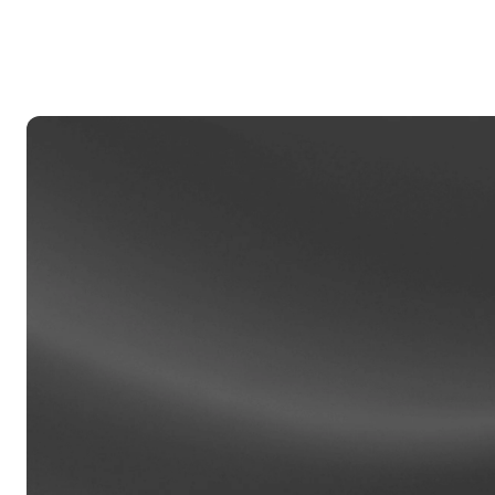
私人
帳戶超過
援，由