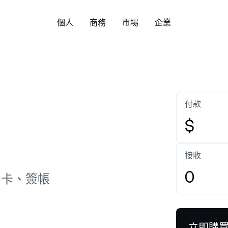
個人
商務
市場
企業
關於
企業帳戶
下載 Nexo 應用程式:
安全
財富
管理資產
Bitcoin
US$64,974.14
Ethereum
US
入了解我們的價值觀、使命，以
為您的企業或家族事業建立企業
了解 Nexo 以基本面
BTC
1.22%
ETH
方式，協
作為一家公司與眾不同之處。
帳戶。
與合規策略，以及更多
彈性儲蓄
交易所
付款
天領取收益，無需鎖倉，輕鬆賺
一鍵兌換超過 100 種
新聞與洞察
幫助中心
利息。
Tether
US$0.9994118
USD Coin
US$0
$
或
White Label
USDT
0.04%
USDC
握 Nexo 與加密世界的最新動
瀏覽數百篇關於 Nexo
Credit Line
。
文章。
自訂 Nexo 解決方案，貼合您的
定期儲蓄
直接下載
無須出售您的數位資產
接收
業務需求。
長鎖倉 12 個月，於更長期限內享
款。
XRP
US$1.03435
Solana
US
追蹤 Nexo
更高利息。
用卡、簽帳
XRP
1.39%
SOL
Zero-interest Credit
Payment Gateway
ual Investment
零利息、零手續費的貸
讓您的客戶以加密貨幣付款。
買高賣，同時持續賺取高收益。
立即購