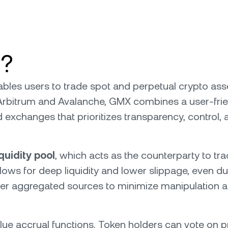
)?
bles users to trade spot and perpetual crypto asset
 Arbitrum and Avalanche, GMX combines a user-frien
d exchanges that prioritizes transparency, control, a
quidity pool
, which acts as the counterparty to tr
llows for deep liquidity and lower slippage, even du
er aggregated sources to minimize manipulation a
e accrual functions. Token holders can vote on p