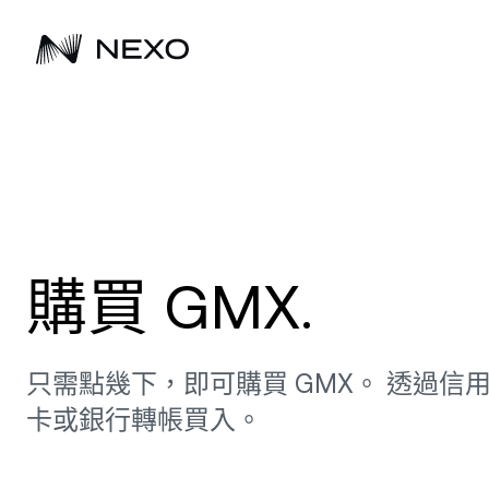
立即開始
過去 24 小時市場上漲
驅動下一代的財富累積
拓展您的事業
1.03%
增加
深
購買 BTC、ETH 及其他超過 100 多種數位
買入 Bitcoin、Ethereum 及其他超過 100
自 2018 年起，Nexo 持續協助客戶成長數
探索 Nexo 解決方案如何以多元
及
資產，開始賺取利息。
種數位資產，開始賺取利息。
位資產。
助企業擴大數位資產投資組合。
每
取
購買 GMX.
掌
購買資產
瀏覽所有資產
態
最
受
只需點幾下，即可購買 GMX。 透過信
卡或銀行轉帳買入。
D
低