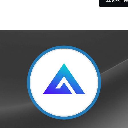
合約
在多空行情中皆能從永
利。
客戶
 100,000 美金即可解鎖專人支
解
客戶關係經理提供協助。
更