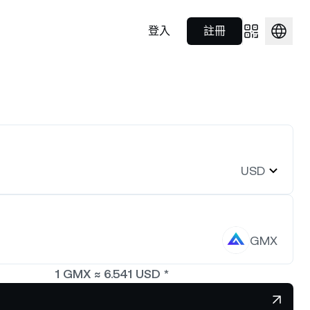
登入
註冊
Prime Brokerage
合作夥伴關係
隨時隨地支付
$1,916.04
NEXO Token
US$0.7319992
為核心的託管
運用一站式解決方案，滿足機構
認識我們在運動領域的策略合作夥
1.08%
NEXO
1.56%
重點。
投資人的需求。
伴。
Nexo Card
數位資產。
消費同時賺取利息並獲得獎勵回
財富學院
.9998375
饋。
Polkadot
US$0.8213352
USD
Nexo Ventures
0.01%
DOT
0.67%
 產品的實用
透過簡單易懂的指南，建立您的加
密貨幣知識。
取得企業成長所需資金，全面加
，即可貸
速發展。
$74.5955
EURC
US$1.15521
GMX
2.73%
EURC
0.29%
1
GMX
≈
6.541
USD
*
款。
買