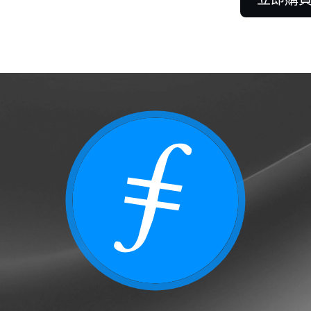
合約
在多空行情中皆能從永
利。
客戶
 100,000 美金即可解鎖專人支
解
客戶關係經理提供協助。
更