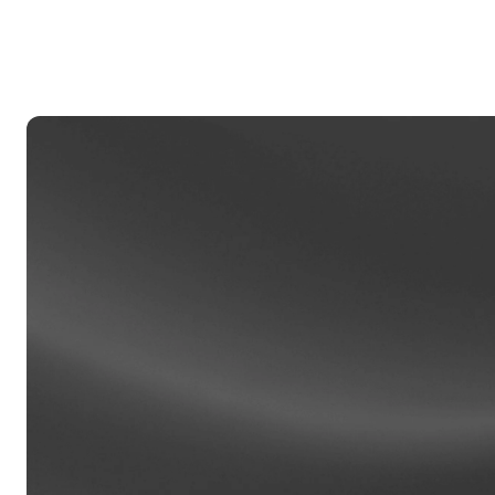
私人
帳戶超過
援，由