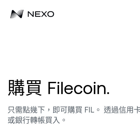
立即開始
過去 24 小時市場上漲
驅動下一代的財富累積
拓展您的事業
0.42%
增加
深
購買 BTC、ETH 及其他超過 100 多種數位
買入 Bitcoin、Ethereum 及其他超過 100
自 2018 年起，Nexo 持續協助客戶成長數
探索 Nexo 解決方案如何以多元
及
資產，開始賺取利息。
種數位資產，開始賺取利息。
位資產。
助企業擴大數位資產投資組合。
每
取
購買 Filecoin.
掌
購買資產
瀏覽所有資產
態
最
受
只需點幾下，即可購買 FIL。 透過信用
或銀行轉帳買入。
D
低