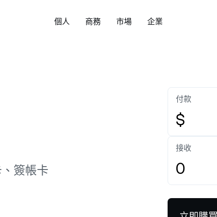
個人
商務
市場
企業
關於
企業帳戶
下載 Nexo 應用程式:
安全
財富
管理資產
Bitcoin
US$65,054.23
Ethereum
U
入了解我們的價值觀、使命，以
為您的企業或家族事業建立企業
了解 Nexo 以基本面
BTC
0.14%
ETH
方式，協
作為一家公司與眾不同之處。
帳戶。
與合規策略，以及更多
彈性儲蓄
交易所
付款
天領取收益，無需鎖倉，輕鬆賺
一鍵兌換超過 100 種
新聞與洞察
幫助中心
利息。
Tether
US$0.9992475
USD Coin
US$
$
或
White Label
USDT
0.01%
USDC
握 Nexo 與加密世界的最新動
瀏覽數百篇關於 Nexo
Credit Line
。
文章。
自訂 Nexo 解決方案，貼合您的
定期儲蓄
直接下載
無須出售您的數位資產
接收
業務需求。
長鎖倉 12 個月，於更長期限內享
款。
XRP
US$1.04403
Solana
US$
追蹤 Nexo
更高利息。
卡、簽帳卡
XRP
1.50%
SOL
Zero-interest Credit
Payment Gateway
ual Investment
零利息、零手續費的貸
讓您的客戶以加密貨幣付款。
買高賣，同時持續賺取高收益。
立即購