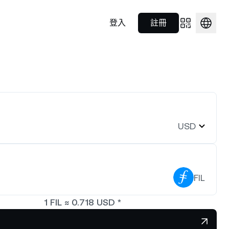
登入
註冊
Prime Brokerage
合作夥伴關係
隨時隨地支付
S$1,922.18
NEXO Token
US$0.7249638
為核心的託管
運用一站式解決方案，滿足機構
認識我們在運動領域的策略合作夥
0.29%
NEXO
0.27%
重點。
投資人的需求。
伴。
Nexo Card
數位資產。
消費同時賺取利息並獲得獎勵回
財富學院
0.9998315
饋。
Polkadot
US$0.8187254
USD
Nexo Ventures
0%
DOT
1.10%
 產品的實用
透過簡單易懂的指南，建立您的加
密貨幣知識。
取得企業成長所需資金，全面加
，即可貸
速發展。
76.52802
EURC
US$1.15492
FIL
3.62%
EURC
0.03%
1
FIL
≈
0.718
USD
*
款。
買